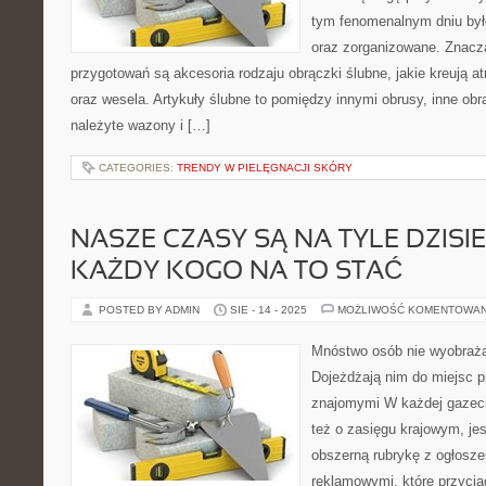
tym fenomenalnym dniu był
oraz zorganizowane. Znac
przygotowań są akcesoria rodzaju obrączki ślubne, jakie kreują a
oraz wesela. Artykuły ślubne to pomiędzy innymi obrusy, inne obr
należyte wazony i […]
CATEGORIES:
TRENDY W PIELĘGNACJI SKÓRY
NASZE CZASY SĄ NA TYLE DZISIE
KAŻDY KOGO NA TO STAĆ
POSTED BY ADMIN
SIE - 14 - 2025
MOŻLIWOŚĆ KOMENTOWA
Mnóstwo osób nie wyobraża
Dojeżdżają nim do miejsc p
znajomymi W każdej gazeci
też o zasięgu krajowym, je
obszerną rubrykę z ogłosz
reklamowymi, które przycią