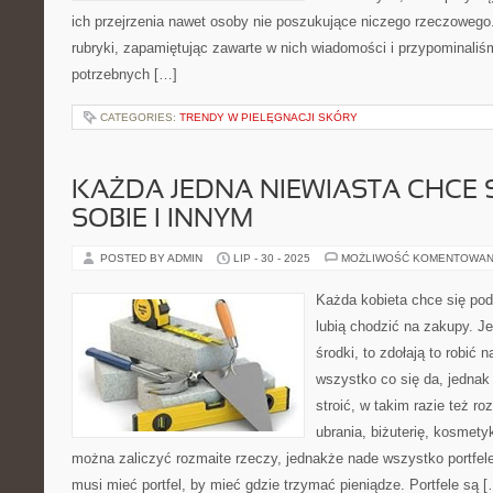
ich przejrzenia nawet osoby nie poszukujące niczego rzeczowego. 
rubryki, zapamiętując zawarte w nich wiadomości i przypominaliśm
potrzebnych […]
CATEGORIES:
TRENDY W PIELĘGNACJI SKÓRY
KAŻDA JEDNA NIEWIASTA CHCE 
SOBIE I INNYM
POSTED BY ADMIN
LIP - 30 - 2025
MOŻLIWOŚĆ KOMENTOWAN
Każda kobieta chce się pod
lubią chodzić na zakupy. Je
środki, to zdołają to robić 
wszystko co się da, jednak
stroić, w takim razie też r
ubrania, biżuterię, kosmety
można zaliczyć rozmaite rzeczy, jednakże nade wszystko portfe
musi mieć portfel, by mieć gdzie trzymać pieniądze. Portfele są 