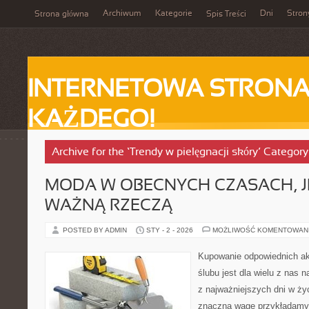
Archiwum
Kategorie
Dni
Stron
Strona główna
Spis Treści
INTERNETOWA STRONA
KAŻDEGO!
Archive for the ‘Trendy w pielęgnacji skóry’ Category
MODA W OBECNYCH CZASACH, J
WAŻNĄ RZECZĄ
POSTED BY ADMIN
STY - 2 - 2026
MOŻLIWOŚĆ KOMENTOWAN
Kupowanie odpowiednich ak
ślubu jest dla wielu z nas 
z najważniejszych dni w ży
znaczną wagę przykładamy 