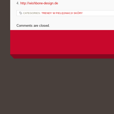
4.
http://wishbone-design.de
CATEGORIES:
TRENDY W PIELĘGNACJI SKÓRY
Comments are closed.