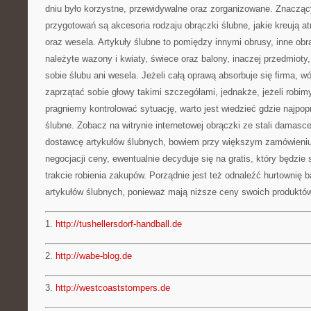
dniu było korzystne, przewidywalne oraz zorganizowane. Znacz
przygotowań są akcesoria rodzaju obrączki ślubne, jakie kreują a
oraz wesela. Artykuły ślubne to pomiędzy innymi obrusy, inne obr
należyte wazony i kwiaty, świece oraz balony, inaczej przedmioty
sobie ślubu ani wesela. Jeżeli całą oprawą absorbuje się firma,
zaprzątać sobie głowy takimi szczegółami, jednakże, jeżeli robim
pragniemy kontrolować sytuację, warto jest wiedzieć gdzie najpopr
ślubne. Zobacz na witrynie internetowej obrączki ze stali damas
dostawcę artykułów ślubnych, bowiem przy większym zamówieniu
negocjacji ceny, ewentualnie decyduje się na gratis, który będzi
trakcie robienia zakupów. Porządnie jest też odnaleźć hurtownię 
artykułów ślubnych, ponieważ mają niższe ceny swoich produktów
1.
http://tushellersdorf-handball.de
2.
http://wabe-blog.de
3.
http://westcoaststompers.de