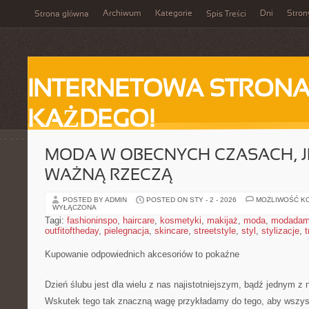
Archiwum
Kategorie
Dni
Stron
Strona główna
Spis Treści
INTERNETOWA STRONA
KAŻDEGO!
MODA W OBECNYCH CZASACH, J
WAŻNĄ RZECZĄ
POSTED BY ADMIN
POSTED ON STY - 2 - 2026
MOŻLIWOŚĆ K
WYŁĄCZONA
Tagi:
fashioninspo
,
haircare
,
kosmetyki
,
makijaż
,
moda
,
modadam
outfitoftheday
,
pielegnacja
,
skincare
,
streetstyle
,
styl
,
stylizacje
,
t
Kupowanie odpowiednich akcesoriów to pokaźne
Dzień ślubu jest dla wielu z nas najistotniejszym, bądź jednym z 
Wskutek tego tak znaczną wagę przykładamy do tego, aby wszy