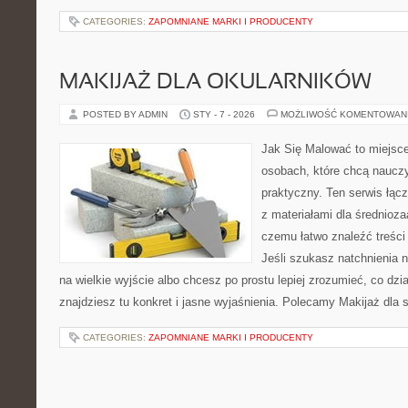
CATEGORIES:
ZAPOMNIANE MARKI I PRODUCENTY
MAKIJAŻ DLA OKULARNIKÓW
POSTED BY ADMIN
STY - 7 - 2026
MOŻLIWOŚĆ KOMENTOWAN
Jak Się Malować to miejsc
osobach, które chcą naucz
praktyczny. Ten serwis łąc
z materiałami dla średnioz
czemu łatwo znaleźć treśc
Jeśli szukasz natchnienia 
na wielkie wyjście albo chcesz po prostu lepiej zrozumieć, co dzia
znajdziesz tu konkret i jasne wyjaśnienia. Polecamy Makijaż dla s
CATEGORIES:
ZAPOMNIANE MARKI I PRODUCENTY