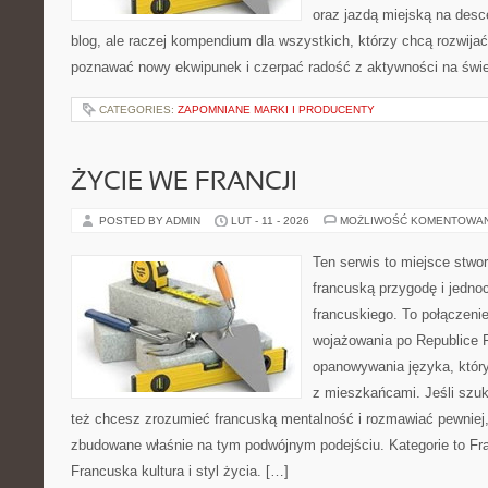
oraz jazdą miejską na desce
blog, ale raczej kompendium dla wszystkich, którzy chcą rozwijać
poznawać nowy ekwipunek i czerpać radość z aktywności na świ
CATEGORIES:
ZAPOMNIANE MARKI I PRODUCENTY
ŻYCIE WE FRANCJI
POSTED BY ADMIN
LUT - 11 - 2026
MOŻLIWOŚĆ KOMENTOWA
Ten serwis to miejsce stwor
francuską przygodę i jedno
francuskiego. To połączeni
wojażowania po Republice F
opanowywania języka, któr
z mieszkańcami. Jeśli szuk
też chcesz zrozumieć francuską mentalność i rozmawiać pewniej, 
zbudowane właśnie na tym podwójnym podejściu. Kategorie to Fran
Francuska kultura i styl życia. […]