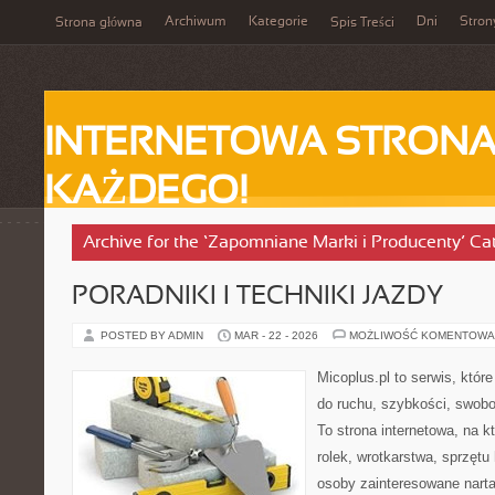
Archiwum
Kategorie
Dni
Stron
Strona główna
Spis Treści
INTERNETOWA STRONA
KAŻDEGO!
Archive for the ‘Zapomniane Marki i Producenty’ Ca
PORADNIKI I TECHNIKI JAZDY
POSTED BY ADMIN
MAR - 22 - 2026
MOŻLIWOŚĆ KOMENTOWA
Micoplus.pl to serwis, któr
do ruchu, szybkości, swobo
To strona internetowa, na kt
rolek, wrotkarstwa, sprzętu
osoby zainteresowane narta