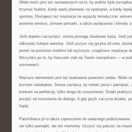
Wiele treści jest też nastawionych na to, by podróż była rozsądna
trzymać budżet, kiedy warto planować na spokojnie, a kiedy lepie
spontan. Dostajesz też inspiracje na wyjazdy tematyczne: wiosen
jesienne winnice, zimowe jarmarki, a także wydarzenia i klimaty 
Jeśli dopiero zaczynasz, strona pomaga zbudować bazę. Jeśli ju
odkrywać kolejne warstwy. Jeśli uczysz się języka od zera, dostan
jesteś na poziomie średnim lub wyższym, znajdziesz inspiracje 
Wszystko po to, by francuski stał się Twoim narzędziem — w pod
rozmowach.
Ważnym elementem jest też budowanie pewności siebie. Wiele osó
brzmieć nieidealnie. Strona zachęca, by mówić jasno i pamiętać, 
konkurs na perfekcję, tylko droga do zrozumienia. Dzięki praktyc
przejść od rozumienia do dialogu. A gdy język zaczyna działać, p
frajdy.
ParisGliwice.pl to także zaproszenie do uważnego podróżowania:
nie tylko pamiątki, ale też momenty. Uczysz się patrzeć na miasto