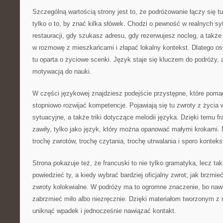
Szczególną wartością strony jest to, że podróżowanie łączy się t
tylko o to, by znać kilka słówek. Chodzi o pewność w realnych sy
restauracji, gdy szukasz adresu, gdy rezerwujesz nocleg, a takż
w rozmowę z mieszkańcami i złapać lokalny kontekst. Dlatego os
tu oparta o życiowe scenki. Język staje się kluczem do podróży, a
motywacją do nauki.
W części językowej znajdziesz podejście przystępne, które pomag
stopniowo rozwijać kompetencje. Pojawiają się tu zwroty z życia 
sytuacyjne, a także triki dotyczące melodii języka. Dzięki temu fra
zawiły, tylko jako język, który można opanować małymi krokami. 
trochę zwrotów, trochę czytania, trochę utrwalania i sporo konteks
Strona pokazuje też, że francuski to nie tylko gramatyka, lecz tak
powiedzieć ty, a kiedy wybrać bardziej oficjalny zwrot; jak brzmie
zwroty kolokwialne. W podróży ma to ogromne znaczenie, bo nawet
zabrzmieć miło albo niezręcznie. Dzięki materiałom tworzonym z m
uniknąć wpadek i jednocześnie nawiązać kontakt.