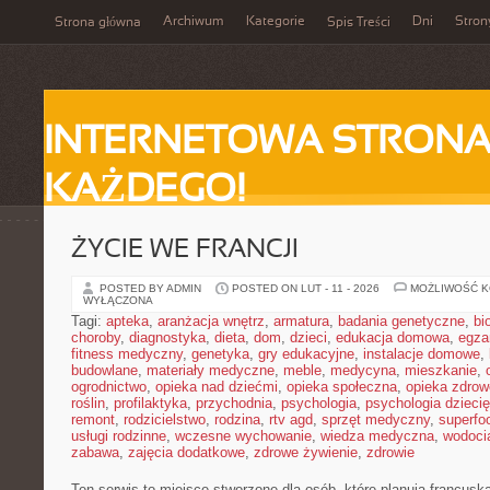
Archiwum
Kategorie
Dni
Stron
Strona główna
Spis Treści
INTERNETOWA STRONA
KAŻDEGO!
ŻYCIE WE FRANCJI
POSTED BY ADMIN
POSTED ON LUT - 11 - 2026
MOŻLIWOŚĆ 
WYŁĄCZONA
Tagi:
apteka
,
aranżacja wnętrz
,
armatura
,
badania genetyczne
,
bi
choroby
,
diagnostyka
,
dieta
,
dom
,
dzieci
,
edukacja domowa
,
egza
fitness medyczny
,
genetyka
,
gry edukacyjne
,
instalacje domowe
,
budowlane
,
materiały medyczne
,
meble
,
medycyna
,
mieszkanie
,
ogrodnictwo
,
opieka nad dziećmi
,
opieka społeczna
,
opieka zdrow
roślin
,
profilaktyka
,
przychodnia
,
psychologia
,
psychologia dzieci
remont
,
rodzicielstwo
,
rodzina
,
rtv agd
,
sprzęt medyczny
,
superfo
usługi rodzinne
,
wczesne wychowanie
,
wiedza medyczna
,
wodoci
zabawa
,
zajęcia dodatkowe
,
zdrowe żywienie
,
zdrowie
Ten serwis to miejsce stworzone dla osób, które planują francusk