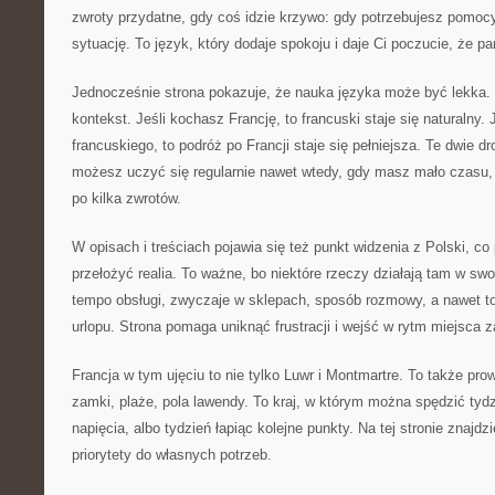
zwroty przydatne, gdy coś idzie krzywo: gdy potrzebujesz pomoc
sytuację. To język, który dodaje spokoju i daje Ci poczucie, że p
Jednocześnie strona pokazuje, że nauka języka może być lekka. 
kontekst. Jeśli kochasz Francję, to francuski staje się naturalny. 
francuskiego, to podróż po Francji staje się pełniejsza. Te dwie dr
możesz uczyć się regularnie nawet wtedy, gdy masz mało czasu
po kilka zwrotów.
W opisach i treściach pojawia się też punkt widzenia z Polski, 
przełożyć realia. To ważne, bo niektóre rzeczy działają tam w swo
tempo obsługi, zwyczaje w sklepach, sposób rozmowy, a nawet to
urlopu. Strona pomaga uniknąć frustracji i wejść w rytm miejsca 
Francja w tym ujęciu to nie tylko Luwr i Montmartre. To także prow
zamki, plaże, pola lawendy. To kraj, w którym można spędzić tyd
napięcia, albo tydzień łapiąc kolejne punkty. Na tej stronie znajd
priorytety do własnych potrzeb.