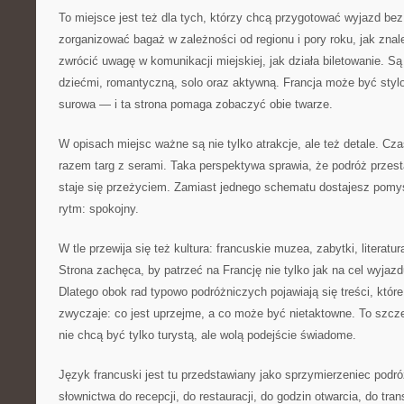
To miejsce jest też dla tych, którzy chcą przygotować wyjazd be
zorganizować bagaż w zależności od regionu i pory roku, jak zna
zwrócić uwagę w komunikacji miejskiej, jak działa biletowanie. Są
dziećmi, romantyczną, solo oraz aktywną. Francja może być styl
surowa — i ta strona pomaga zobaczyć obie twarze.
W opisach miejsc ważne są nie tylko atrakcje, ale też detale. Cz
razem targ z serami. Taka perspektywa sprawia, że podróż przes
staje się przeżyciem. Zamiast jednego schematu dostajesz pomy
rytm: spokojny.
W tle przewija się też kultura: francuskie muzea, zabytki, literatu
Strona zachęca, by patrzeć na Francję nie tylko jak na cel wyjazd
Dlatego obok rad typowo podróżniczych pojawiają się treści, któ
zwyczaje: co jest uprzejme, a co może być nietaktowne. To szcze
nie chcą być tylko turystą, ale wolą podejście świadome.
Język francuski jest tu przedstawiany jako sprzymierzeniec podr
słownictwa do recepcji, do restauracji, do godzin otwarcia, do tran