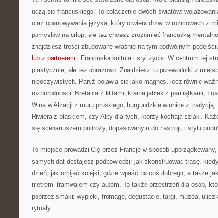
uczą się francuskiego. To połączenie dwóch światów: wojażowani
oraz opanowywania języka, który otwiera drzwi w rozmowach z m
pomysłów na urlop, ale też chcesz zrozumieć francuską mentalnoś
znajdziesz treści zbudowane właśnie na tym podwójnym podejściu
lub z partnerem
i Francuska kultura i styl życia. W centrum tej s
praktycznie, ale też obrazowo. Znajdziesz tu przewodniki z miejs
nieoczywistych. Paryż pojawia się jako magnes, lecz równie ważn
różnorodności: Bretania z klifami, kraina jabłek z pamiątkami, Lo
Wina w Alzacji z muru pruskiego, burgundzkie winnice z tradycją
Riwiera z blaskiem, czy Alpy dla tych, którzy kochają szlaki. Każ
się scenariuszem podróży, dopasowanym do nastroju i stylu podr
To miejsce prowadzi Cię przez Francję w sposób uporządkowany,
samych dat dostajesz podpowiedzi: jak skonstruować trasę, kied
dzień, jak omijać kolejki, gdzie wpaść na coś dobrego, a także j
metrem, tramwajem czy autem. To także przestrzeń dla osób, kt
poprzez smaki: wypieki, fromage, degustacje, targi, muzea, uliczk
rytuały.