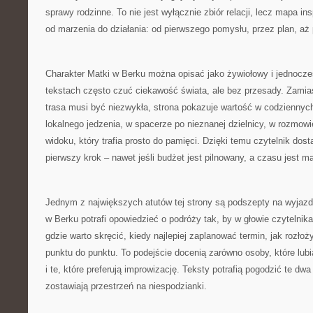
sprawy rodzinne. To nie jest wyłącznie zbiór relacji, lecz mapa in
od marzenia do działania: od pierwszego pomysłu, przez plan, aż
Charakter Matki w Berku można opisać jako żywiołowy i jednocz
tekstach często czuć ciekawość świata, ale bez przesady. Zamia
trasa musi być niezwykła, strona pokazuje wartość w codzienny
lokalnego jedzenia, w spacerze po nieznanej dzielnicy, w rozmow
widoku, który trafia prosto do pamięci. Dzięki temu czytelnik dost
pierwszy krok – nawet jeśli budżet jest pilnowany, a czasu jest ma
Jednym z największych atutów tej strony są podszepty na wyjazd
w Berku potrafi opowiedzieć o podróży tak, by w głowie czytelnika 
gdzie warto skręcić, kiedy najlepiej zaplanować termin, jak rozłoż
punktu do punktu. To podejście docenią zarówno osoby, które lub
i te, które preferują improwizację. Teksty potrafią pogodzić te dwa
zostawiają przestrzeń na niespodzianki.