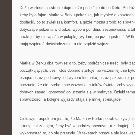
Dużo wartości na stronie daje także podejście do budżetu. Podróż
żeby było fajne. Matka w Berku pokazuje, jak myśleć o kosztach 
dopłacić, bo to zwiększa komfort, a gdzie można zrobić to sprytni
dotyczące jedzenia w drodze, wyboru pór dnia, sezonowości, a ta
atrakcje, by nie wpaść w pułapkę „wydam, bo już tu jestem”. W tl
mają wspierać doświadczenie, a nie rządzić wyjazd.
Matka w Berku dba również o to, żeby podróżnicze treści były za
początkujących. Jeśli ktoś dopiero startuje, bo wcześniej „nie był
przejść przez podstawy: od wyboru kierunku, przez pakowanie, po
poczucie, że nie trzeba znać wszystkich trików świata, żeby wyj
dobrych zasad i gotowość do uczenia się w praktyce. Dzięki temu
sprawczości, a kolejne wyjazdy stają się mniej stresujące.
Ciekawym aspektem jest to, że Matka w Berku potrafi łączyć „tu i 
strony jest zachęta, żeby być w podróży obecnym, a z drugiej – 
wykorzystać to, co się przeżyło. W tekstach przewija się idea wsp