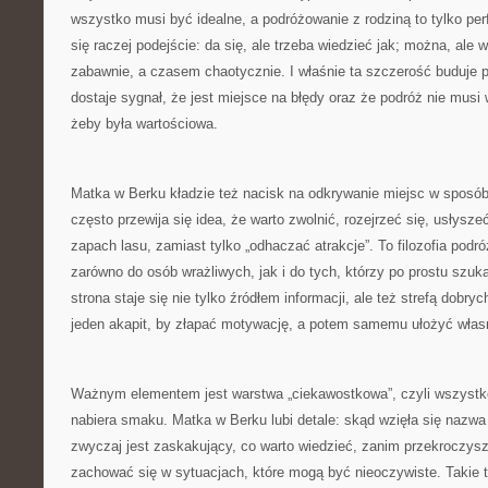
wszystko musi być idealne, a podróżowanie z rodziną to tylko per
się raczej podejście: da się, ale trzeba wiedzieć jak; można, ale 
zabawnie, a czasem chaotycznie. I właśnie ta szczerość buduje p
dostaje sygnał, że jest miejsce na błędy oraz że podróż nie musi 
żeby była wartościowa.
Matka w Berku kładzie też nacisk na odkrywanie miejsc w sposó
często przewija się idea, że warto zwolnić, rozejrzeć się, usłysz
zapach lasu, zamiast tylko „odhaczać atrakcje”. To filozofia podr
zarówno do osób wrażliwych, jak i do tych, którzy po prostu szu
strona staje się nie tylko źródłem informacji, ale też strefą dob
jeden akapit, by złapać motywację, a potem samemu ułożyć własn
Ważnym elementem jest warstwa „ciekawostkowa”, czyli wszystko
nabiera smaku. Matka w Berku lubi detale: skąd wzięła się nazwa
zwyczaj jest zaskakujący, co warto wiedzieć, zanim przekroczysz 
zachować się w sytuacjach, które mogą być nieoczywiste. Takie tr