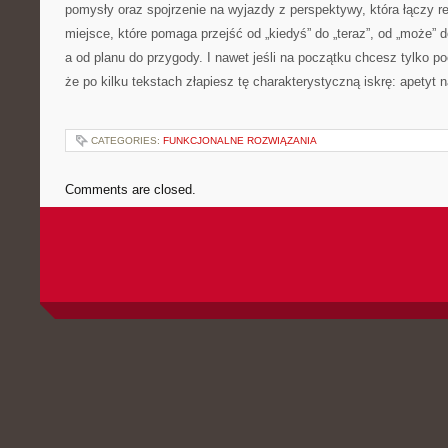
pomysły oraz spojrzenie na wyjazdy z perspektywy, która łączy r
miejsce, które pomaga przejść od „kiedyś” do „teraz”, od „może” d
a od planu do przygody. I nawet jeśli na początku chcesz tylko p
że po kilku tekstach złapiesz tę charakterystyczną iskrę: apetyt 
CATEGORIES:
FUNKCJONALNE ROZWIĄZANIA
Comments are closed.