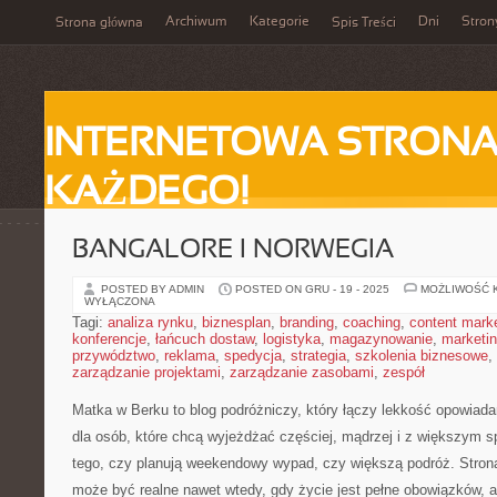
Archiwum
Kategorie
Dni
Stron
Strona główna
Spis Treści
INTERNETOWA STRONA
KAŻDEGO!
BANGALORE I NORWEGIA
POSTED BY ADMIN
POSTED ON GRU - 19 - 2025
MOŻLIWOŚĆ 
WYŁĄCZONA
Tagi:
analiza rynku
,
biznesplan
,
branding
,
coaching
,
content mark
konferencje
,
łańcuch dostaw
,
logistyka
,
magazynowanie
,
marketi
przywództwo
,
reklama
,
spedycja
,
strategia
,
szkolenia biznesowe
,
zarządzanie projektami
,
zarządzanie zasobami
,
zespół
Matka w Berku to blog podróżniczy, który łączy lekkość opowiada
dla osób, które chcą wyjeżdżać częściej, mądrzej i z większym s
tego, czy planują weekendowy wypad, czy większą podróż. Stron
może być realne nawet wtedy, gdy życie jest pełne obowiązków, a