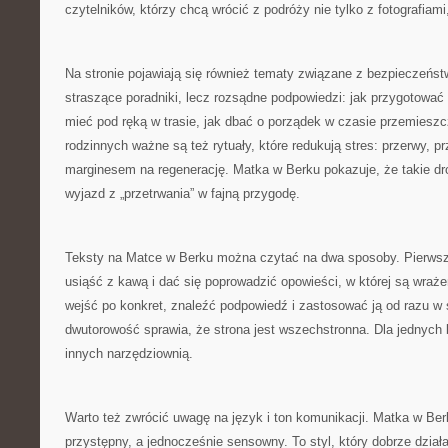
czytelników, którzy chcą wrócić z podróży nie tylko z fotografiami
Na stronie pojawiają się również tematy związane z bezpieczeńst
straszące poradniki, lecz rozsądne podpowiedzi: jak przygotować
mieć pod ręką w trasie, jak dbać o porządek w czasie przemiesz
rodzinnych ważne są też rytuały, które redukują stres: przerwy, pr
marginesem na regenerację. Matka w Berku pokazuje, że takie dro
wyjazd z „przetrwania” w fajną przygodę.
Teksty na Matce w Berku można czytać na dwa sposoby. Pierwszy
usiąść z kawą i dać się poprowadzić opowieści, w której są wrażen
wejść po konkret, znaleźć podpowiedź i zastosować ją od razu w 
dwutorowość sprawia, że strona jest wszechstronna. Dla jednych b
innych narzędziownią.
Warto też zwrócić uwagę na język i ton komunikacji. Matka w Be
przystępny, a jednocześnie sensowny. To styl, który dobrze dział