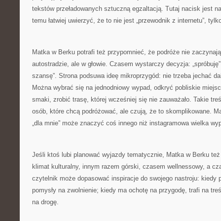
tekstów przeładowanych sztuczną egzaltacją. Tutaj nacisk jest na
temu łatwiej uwierzyć, że to nie jest „przewodnik z internetu”, ty
Matka w Berku potrafi też przypomnieć, że podróże nie zaczynają
autostradzie, ale w głowie. Czasem wystarczy decyzja: „spróbuję”
szansę”. Strona podsuwa ideę mikroprzygód: nie trzeba jechać d
Można wybrać się na jednodniowy wypad, odkryć pobliskie miejs
smaki, zrobić trasę, której wcześniej się nie zauważało. Takie tre
osób, które chcą podróżować, ale czują, że to skomplikowane. M
„dla mnie” może znaczyć coś innego niż instagramowa wielka wypr
Jeśli ktoś lubi planować wyjazdy tematycznie, Matka w Berku też
klimat kulturalny, innym razem górski, czasem wellnessowy, a c
czytelnik może dopasować inspiracje do swojego nastroju: kiedy p
pomysły na zwolnienie; kiedy ma ochotę na przygodę, trafi na treś
na drogę.