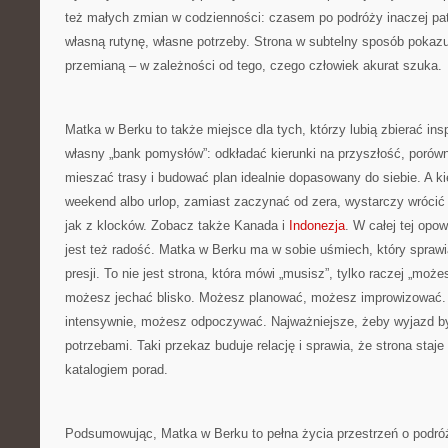
też małych zmian w codzienności: czasem po podróży inaczej pat
własną rutynę, własne potrzeby. Strona w subtelny sposób pokaz
przemianą – w zależności od tego, czego człowiek akurat szuka.
Matka w Berku to także miejsce dla tych, którzy lubią zbierać ins
własny „bank pomysłów”: odkładać kierunki na przyszłość, porów
mieszać trasy i budować plan idealnie dopasowany do siebie. A ki
weekend albo urlop, zamiast zaczynać od zera, wystarczy wrócić d
jak z klocków. Zobacz także Kanada i
Indonezja
. W całej tej opo
jest też radość. Matka w Berku ma w sobie uśmiech, który sprawia
presji. To nie jest strona, która mówi „musisz”, tylko raczej „moż
możesz jechać blisko. Możesz planować, możesz improwizować
intensywnie, możesz odpoczywać. Najważniejsze, żeby wyjazd b
potrzebami. Taki przekaz buduje relację i sprawia, że strona staje
katalogiem porad.
Podsumowując, Matka w Berku to pełna życia przestrzeń o podróż