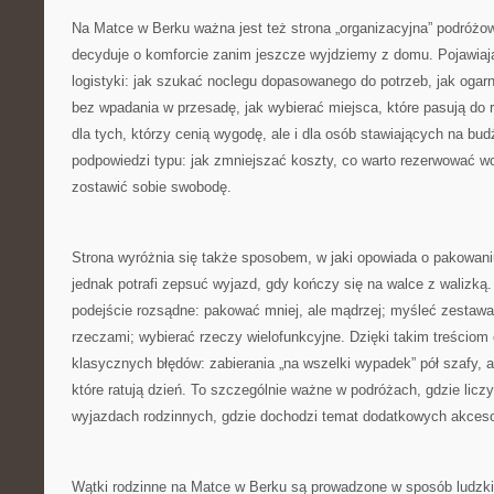
Na Matce w Berku ważna jest też strona „organizacyjna” podróżow
decyduje o komforcie zanim jeszcze wyjdziemy z domu. Pojawiaj
logistyki: jak szukać noclegu dopasowanego do potrzeb, jak ogarni
bez wpadania w przesadę, jak wybierać miejsca, które pasują do
dla tych, którzy cenią wygodę, ale i dla osób stawiających na bu
podpowiedzi typu: jak zmniejszać koszty, co warto rezerwować wcz
zostawić sobie swobodę.
Strona wyróżnia się także sposobem, w jaki opowiada o pakowaniu
jednak potrafi zepsuć wyjazd, gdy kończy się na walce z walizką
podejście rozsądne: pakować mniej, ale mądrzej; myśleć zestawa
rzeczami; wybierać rzeczy wielofunkcyjne. Dzięki takim treściom c
klasycznych błędów: zabierania „na wszelki wypadek” pół szafy, 
które ratują dzień. To szczególnie ważne w podróżach, gdzie liczy 
wyjazdach rodzinnych, gdzie dochodzi temat dodatkowych akceso
Wątki rodzinne na Matce w Berku są prowadzone w sposób ludzki. 