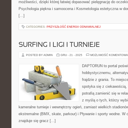
możliwości, dzięki której łatwiej dopasować pielęgnację do oczeki
Psychologia piękna i samoocena i Kosmetologia estetyczna w do
[…]
CATEGORIES:
PRZYSZŁOŚĆ ENERGII ODNAWIALNEJ
SURFING I LIGI I TURNIEJE
POSTED BY ADMIN
GRU - 21 - 2025
MOŻLIWOŚĆ KOMENTOWA
DAPTORUN to portal poświ
hobbystycznemu, alternaty
frajdzie z grania. To miejs
spotyka się z ciekawością,
potrafią zamienić się w rela
z myślą o tych, którzy wybi
kameralne turnieje i wewnętrzny ogień, zamiast wielkich stadion
ekstremalne (BMX, skate, parkour) i Pływanie i sporty wodne.
znajduje się gracz […]