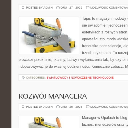
POSTED BY ADMIN
GRU - 27 - 2025
MOŻLIWOŚĆ KOMENTOWA
Tajus to magazyn modowy d
się świadomie i jednocześn
estetykach z różnych stron
opowieści stoi moda włoska
francuska nonszalancja, al
trzech etykietach. To racze
prowadzi przez linie, tkaniny, barwy i wykończenia tak, by czyte
i dopasowywać je do własnej codzienności. Koniecznie zobacz: M
CATEGORIES:
ŚWIATŁOWODY I NOWOCZESNE TECHNOLOGIE
ROZWÓJ MANAGERA
POSTED BY ADMIN
GRU - 26 - 2025
MOŻLIWOŚĆ KOMENTOWA
Manager w Opałach to blog
biznes, menedżerów oraz ty