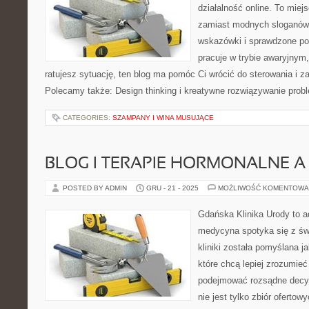
działalność online. To miej
zamiast modnych sloganów
wskazówki i sprawdzone pod
pracuje w trybie awaryjnym,
ratujesz sytuację, ten blog ma pomóc Ci wrócić do sterowania i 
Polecamy także: Design thinking i kreatywne rozwiązywanie prob
CATEGORIES:
SZAMPANY I WINA MUSUJĄCE
BLOG I TERAPIE HORMONALNE A
POSTED BY ADMIN
GRU - 21 - 2025
MOŻLIWOŚĆ KOMENTOWA
Gdańska Klinika Urody to a
medycyna spotyka się z świ
kliniki została pomyślana j
które chcą lepiej zrozumieć
podejmować rozsądne decyz
nie jest tylko zbiór oferto