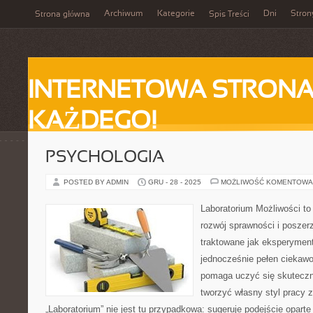
Archiwum
Kategorie
Dni
Stron
Strona główna
Spis Treści
INTERNETOWA STRONA
KAŻDEGO!
PSYCHOLOGIA
POSTED BY ADMIN
GRU - 28 - 2025
MOŻLIWOŚĆ KOMENTOWA
Laboratorium Możliwości to
rozwój sprawności i poszer
traktowane jak eksperyment
jednocześnie pełen ciekawo
pomaga uczyć się skuteczni
tworzyć własny styl pracy 
„Laboratorium” nie jest tu przypadkowa: sugeruje podejście oparte