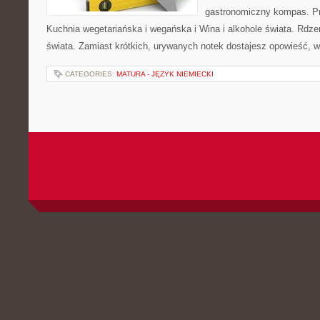
gastronomiczny kompas. Pr
Kuchnia wegetariańska i wegańska i Wina i alkohole świata. Rdz
świata. Zamiast krótkich, urywanych notek dostajesz opowieść, w
CATEGORIES:
MATURA - JĘZYK NIEMIECKI