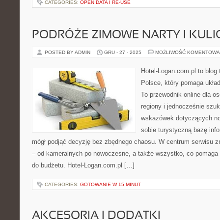
CATEGORIES:
OPEN DATA I RE-USE
PODRÓŻE ZIMOWE NARTY I KULIG
POSTED BY ADMIN
GRU - 27 - 2025
MOŻLIWOŚĆ KOMENTOWA
Hotel-Logan.com.pl to blog
Polsce, który pomaga ukła
To przewodnik online dla o
regiony i jednocześnie szu
wskazówek dotyczących noc
sobie turystyczną bazę info
mógł podjąć decyzję bez zbędnego chaosu. W centrum serwisu zn
– od kameralnych po nowoczesne, a także wszystko, co pomaga
do budżetu. Hotel-Logan.com.pl […]
CATEGORIES:
GOTOWANIE W 15 MINUT
AKCESORIA I DODATKI