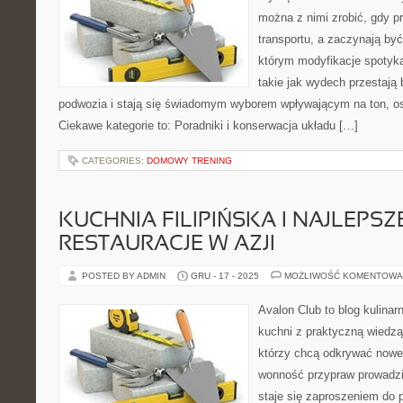
można z nimi zrobić, gdy p
transportu, a zaczynają być
którym modyfikacje spotyka
takie jak wydech przestaj
podwozia i stają się świadomym wyborem wpływającym na ton, osi
Ciekawe kategorie to: Poradniki i konserwacja układu […]
CATEGORIES:
DOMOWY TRENING
KUCHNIA FILIPIŃSKA I NAJLEPSZ
RESTAURACJE W AZJI
POSTED BY ADMIN
GRU - 17 - 2025
MOŻLIWOŚĆ KOMENTOWA
Avalon Club to blog kulinar
kuchni z praktyczną wiedzą
którzy chcą odkrywać nowe k
wonność przypraw prowadzi 
staje się zaproszeniem do p