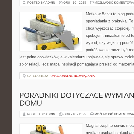
POSTED BY ADMIN
GRU - 19 - 2025
MOŻLIWOŚĆ KOMENTOWA
Matka w Berku to blog podr
opowiadania z praktyką. To 
chcą wyjeżdżać częściej, 
spokojem, niezależnie od t
wypad, czy większą podróż.
podróżowanie może być rea
jest pełne obowiązków, a w kalendarzu pojawiają się sprawy rodzin
zbiór relacji, lecz mapa inspiracji pomagająca przejść od marzeni
CATEGORIES:
FUNKCJONALNE ROZWIĄZANIA
PORADNIKI DOTYCZĄCE WYMIAN
DOMU
POSTED BY ADMIN
GRU - 18 - 2025
MOŻLIWOŚĆ KOMENTOWA
Magnaflow.pl to serwis moto
myślą o osobach zakochany