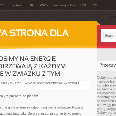
rie
Dni
Strony
Tagi
Tagi
Spis Treści
Lista artykułów
SUB
A STRONA DLA
NOSIMY NA ENERGIĘ
Przeczyt
OJRZEWAJĄ Z KAŻDYM
ŻE W ZWIĄZKU Z TYM
Odkryj prof
Twojego bizn
CENY,
 PAŹ - 12 - 2025
MOŻLIWOŚĆ KOMENTOWANIA
ZOSTAŁA
kompleksowe
JAKIE
PONOSIMY
skuteczne dz
NA
efektywność 
ENERGIĘ
ejszym paliwem do pieców
możemy pom
ELEKTRYCZNĄ
DOJRZEWAJĄ
oszczędzić 
Z
przewagę nad
KAŻDYM
yć w głównej mierze odporni na różne sytuacje. Poza tym
ofertę przyg
ROKIEM.
NIE
Odkryj prof
ca jest tutaj siła. Do przenoszenia są nie tylko meble
MOŻE