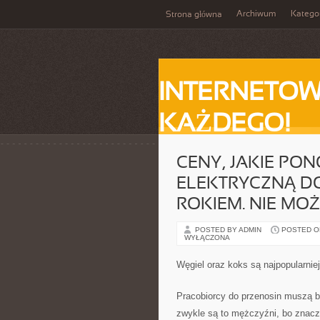
Archiwum
Katego
Strona główna
INTERNETOW
KAŻDEGO!
CENY, JAKIE PO
ELEKTRYCZNĄ D
ROKIEM. NIE MO
POSTED BY ADMIN
POSTED ON
WYŁĄCZONA
Węgiel oraz koks są najpopularni
Pracobiorcy do przenosin muszą b
zwykle są to mężczyźni, bo znaczą