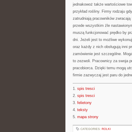
jednakowoż także wartościowe towa
przykład rośliny. Firmy rodzaju g
zatrudniają pracowników zwracają 
przede wszystkim źle nastawionym
muszą funkcjonować prędko by prz
dni. Jeżeli jest to możliwe wykonu
oraz każdy z nich obsługują inni p
zamówienie jest szczególne. Mogą 
to zezwoli. Pracownicy za swoja p
pracobiorca. Dzięki temu mogą ut
firmie zazwyczaj jest paru do jedn
1.
spis tresci
2.
spis tresci
3.
felietony
4.
teksty
5.
mapa strony
CATEGORIES:
ROLKI