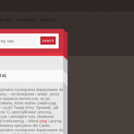
SCRIBE
FACEBOOK
TWITTER
aj:
esjonalne rozwiązania dopasowane do
esu – od doradztwa i analiz, przez
 wsparcie techniczne, aż po
iałania, które realnie zwiększają
i zyski Twojej firmy. Sprawdź, jak
óc Ci uporządkować procesy,
czas i pieniądze oraz zbudować
 konkurencją – kliknij
tutaj
i poznaj
otowaną specjalnie dla Ciebie.
esjonalne rozwiązania dopasowane do