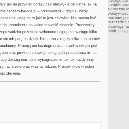
Twojego bizn
W
ry jak na przykład obrazy czy niezwykle delikatne jak na
kompleksowe
ZWIĄZKU
Z
skuteczne dz
dynia.bagazowka-gda.pl – przeprowadzki gdynia, kiedy
TYM
efektywność 
możemy pom
kolosalna wagę na to jaki to jest człowiek. Nie można być
oszczędzić 
 do kontrahenta bo wolno strwonić zlecenie. Pracownicy
przewagę nad
ofertę przyg
eprowadzka pozostała wykonana najprędzej w ciągu kilku
je się ich parę na dzień. Firma ma z reguły kilka transportów
racobiorcy. Pracują oni każdego dnia a nawet w święta jeśli
pobierać prowizje za swoje usługi jeśli pracodawca im na
racę dostają normalne wynagrodzenie tak jak każdy inny
rzymać siebie oraz własna rodzinę. Pracowników w jeden
ego zlecenia.