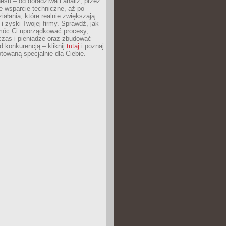
esu – od doradztwa i analiz, przez
 wsparcie techniczne, aż po
iałania, które realnie zwiększają
i zyski Twojej firmy. Sprawdź, jak
óc Ci uporządkować procesy,
czas i pieniądze oraz zbudować
 konkurencją – kliknij
tutaj
i poznaj
otowaną specjalnie dla Ciebie.