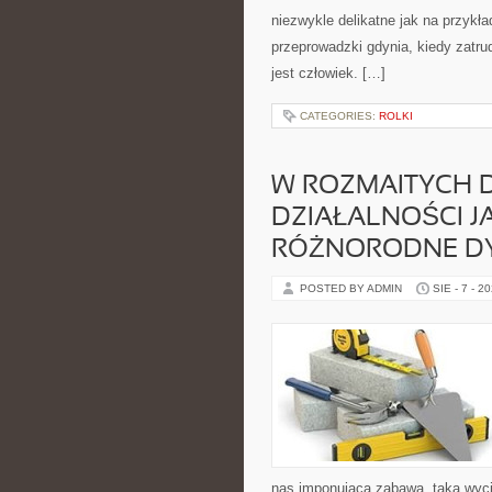
niezwykle delikatne jak na przykła
przeprowadzki gdynia, kiedy zatru
jest człowiek. […]
CATEGORIES:
ROLKI
W ROZMAITYCH 
DZIAŁALNOŚCI J
RÓŻNORODNE DY
POSTED BY ADMIN
SIE - 7 - 2
nas imponująca zabawa, taka wyci