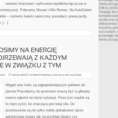
nowości branżowe i wyliczenia wydatków łączą się w
ofertę przyg
Odkryj prof
a motoryzacji. Polecamy Nissan i Alfa Romeo. Na AutoGalant
Twojego bizn
kompleksowe
iebie – zarówno świeżo upieczony posiadacz prawa jazdy,
skuteczne dz
i, […]
efektywność 
możemy pom
oszczędzić 
przewagę nad
ofertę przyg
NOSIMY NA ENERGIĘ
OJRZEWAJĄ Z KAŻDYM
ŻE W ZWIĄZKU Z TYM
CENY,
2025
MOŻLIWOŚĆ KOMENTOWANIA
ZOSTAŁA WYŁĄCZONA
JAKIE
PONOSIMY
NA
Węgiel oraz koks są najpopularniejszym paliwem do
ENERGIĘ
ELEKTRYCZNĄ
pieców Pracobiorcy do przenosin muszą być w głównej
DOJRZEWAJĄ
Z
mierze odporni na różne sytuacje. Poza tym zwykle są
KAŻDYM
ROKIEM.
to mężczyźni, bo znacząca jest tutaj siła. Do
NIE
MOŻE
W
przenoszenia są nie tylko meble jednakowoż także
ZWIĄZKU
Z
wartościowe towary jak na przykład obrazy czy