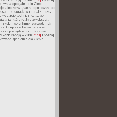
otowaną specjalnie dla Ciebie.
esjonalne rozwiązania dopasowane do
esu – od doradztwa i analiz, przez
 wsparcie techniczne, aż po
iałania, które realnie zwiększają
i zyski Twojej firmy. Sprawdź, jak
óc Ci uporządkować procesy,
czas i pieniądze oraz zbudować
 konkurencją – kliknij
tutaj
i poznaj
otowaną specjalnie dla Ciebie.