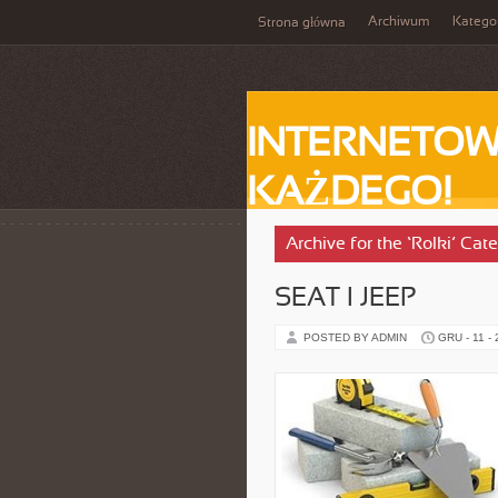
Archiwum
Katego
Strona główna
INTERNETOW
KAŻDEGO!
Archive for the ‘Rolki’ Cat
SEAT I JEEP
POSTED BY ADMIN
GRU - 11 -