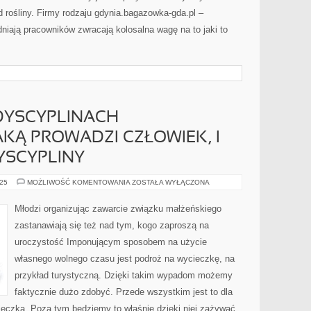
TYM
d rośliny. Firmy rodzaju gdynia.bagazowka-gda.pl –
dniają pracowników zwracają kolosalna wagę na to jaki to
DYSCYPLINACH
AKĄ PROWADZI CZŁOWIEK, I
SCYPLINY
W
025
MOŻLIWOŚĆ KOMENTOWANIA
ZOSTAŁA WYŁĄCZONA
ROZMAITYCH
DYSCYPLINACH
DZIAŁALNOŚCI
Młodzi organizując zawarcie związku małżeńskiego
JAKĄ
PROWADZI
zastanawiają się też nad tym, kogo zaproszą na
CZŁOWIEK,
I
uroczystość Imponującym sposobem na użycie
RÓŻNORODNE
DYSCYPLINY
własnego wolnego czasu jest podroż na wycieczkę, na
przykład turystyczną. Dzięki takim wypadom możemy
faktycznie dużo zdobyć. Przede wszystkim jest to dla
eczka. Poza tym będziemy to właśnie dzięki niej zażywać