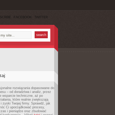
SCRIBE
FACEBOOK
TWITTER
aj:
esjonalne rozwiązania dopasowane do
esu – od doradztwa i analiz, przez
 wsparcie techniczne, aż po
iałania, które realnie zwiększają
i zyski Twojej firmy. Sprawdź, jak
óc Ci uporządkować procesy,
czas i pieniądze oraz zbudować
 konkurencją – kliknij
tutaj
i poznaj