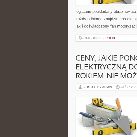
logicznie poukładany obraz świat
każdy odbiorca znajdzie coś dla s
jak i doświadczony fan motoryzacj
CATEGORIES:
ROLKI
CENY, JAKIE PO
ELEKTRYCZNĄ D
ROKIEM. NIE MO
POSTED BY ADMIN
PAŹ - 12 - 