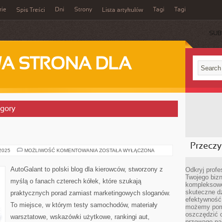
rie
Dni
Strony
Tagi
Tagi
Spis Treści
Lista artykułów
SUB
A STRONA DLA
egory
Przeczyt
SEAT
 2025
MOŻLIWOŚĆ KOMENTOWANIA
ZOSTAŁA WYŁĄCZONA
I
JEEP
AutoGalant to polski blog dla kierowców, stworzony z
Odkryj prof
Twojego bizn
myślą o fanach czterech kółek, które szukają
kompleksowe
skuteczne dz
praktycznych porad zamiast marketingowych sloganów.
efektywność 
To miejsce, w którym testy samochodów, materiały
możemy pom
oszczędzić 
warsztatowe, wskazówki użytkowe, rankingi aut,
przewagę nad