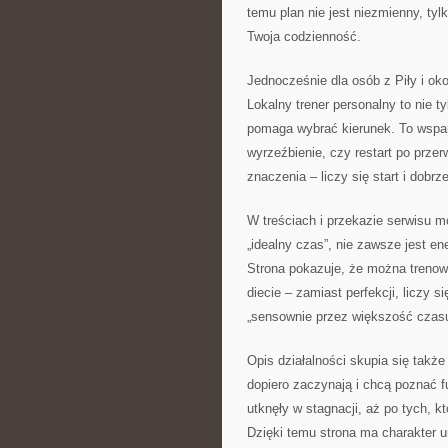
temu plan nie jest niezmienny, tyl
Twoja codzienność.
Jednocześnie dla osób z Piły i oko
Lokalny trener personalny to nie ty
pomaga wybrać kierunek. To wspar
wyrzeźbienie, czy restart po przer
znaczenia – liczy się start i dob
W treściach i przekazie serwisu 
„idealny czas”, nie zawsze jest en
Strona pokazuje, że można trenowa
diecie – zamiast perfekcji, liczy s
„sensownie przez większość czasu
Opis działalności skupia się takż
dopiero zaczynają i chcą poznać f
utknęły w stagnacji, aż po tych, 
Dzięki temu strona ma charakter u