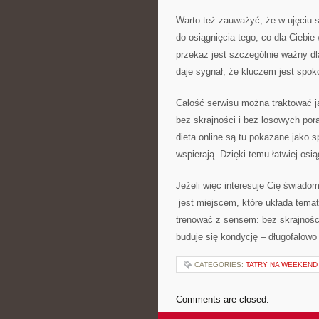
Warto też zauważyć, że w ujęciu s
do osiągnięcia tego, co dla Ciebie
przekaz jest szczególnie ważny dl
daje sygnał, że kluczem jest spok
Całość serwisu można traktować j
bez skrajności i bez losowych pora
dieta online są tu pokazane jako 
wspierają. Dzięki temu łatwiej osi
Jeżeli więc interesuje Cię świado
jest miejscem, które układa temat 
trenować z sensem: bez skrajności,
buduje się kondycję – długofalowo
CATEGORIES:
TATRY NA WEEKEND
Comments are closed.