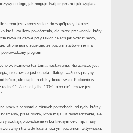
ko żywy do tego, jak reaguje Twój organizm i jak wygląda
lic strona jest zaproszeniem do współpracy lokalnej.
lko ktoś, kto liczy powtórzenia, ale także przewodnik, który
cie bywa kluczowe przy takich celach jak wzrost mocy,
wie. Strona jasno sugeruje, że poziom startowy nie ma
rze poprowadzony program.
mocno wybrzmiewa też temat nastawienia. Nie zawsze jest
ergia, nie zawsze jest ochota. Dlatego ważne są rutyny.
ć krócej, ale ciągle, a efekty będą trwałe. Podobnie w
ię realność. Zamiast „albo 100%, albo nic”, lepsze jest
”.
e na pracy z osobami o różnych potrzebach: od tych, którzy
undamenty, przez osoby, które mają już doświadczenie, ale
którzy szukają prowadzenia w konkretnym celu, np. masy.
niwersalny i trafia do ludzi z różnym poziomem aktywności.