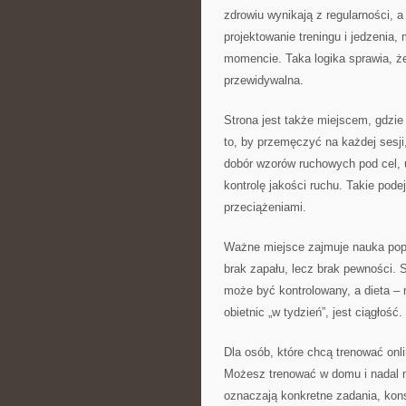
zdrowiu wynikają z regularności, 
projektowanie treningu i jedzenia
momencie. Taka logika sprawia, że
przewidywalna.
Strona jest także miejscem, gdzie
to, by przemęczyć na każdej sesji
dobór wzorów ruchowych pod cel, 
kontrolę jakości ruchu. Takie pode
przeciążeniami.
Ważne miejsce zajmuje nauka popra
brak zapału, lecz brak pewności. 
może być kontrolowany, a dieta – 
obietnic „w tydzień”, jest ciągłoś
Dla osób, które chcą trenować onli
Możesz trenować w domu i nadal mi
oznaczają konkretne zadania, konsu