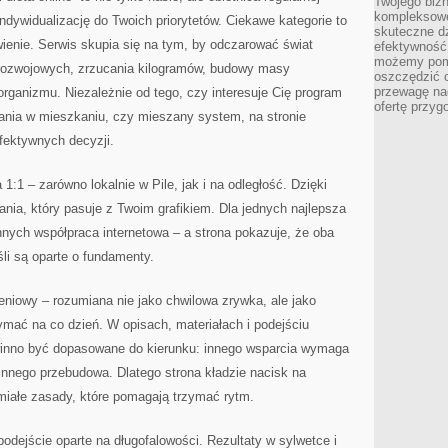
Twojego bizn
kompleksowe
 indywidualizację do Twoich priorytetów. Ciekawe kategorie to
skuteczne dz
wienie. Serwis skupia się na tym, by odczarować świat
efektywność 
możemy pom
orozwojowych, zrzucania kilogramów, budowy masy
oszczędzić 
przewagę nad
rganizmu. Niezależnie od tego, czy interesuje Cię program
ofertę przyg
nania w mieszkaniu, czy mieszany system, na stronie
fektywnych decyzji.
1:1 – zarówno lokalnie w Pile, jak i na odległość. Dzięki
nia, który pasuje z Twoim grafikiem. Dla jednych najlepsza
innych współpraca internetowa – a strona pokazuje, że oba
li są oparte o fundamenty.
eniowy – rozumiana nie jako chwilowa zrywka, ale jako
zymać na co dzień. W opisach, materiałach i podejściu
owinno być dopasowane do kierunku: innego wsparcia wymaga
innego przebudowa. Dlatego strona kładzie nacisk na
miałe zasady, które pomagają trzymać rytm.
podejście oparte na długofalowości. Rezultaty w sylwetce i