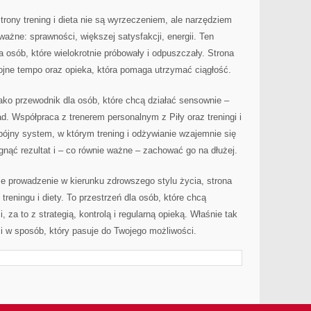
trony trening i dieta nie są wyrzeczeniem, ale narzędziem
 ważne: sprawności, większej satysfakcji, energii. Ten
a osób, które wielokrotnie próbowały i odpuszczały. Strona
ojne tempo oraz opieka, która pomaga utrzymać ciągłość.
ako przewodnik dla osób, które chcą działać sensownie –
d. Współpraca z trenerem personalnym z Piły oraz treningi i
spójny system, w którym trening i odżywianie wzajemnie się
ągnąć rezultat i – co równie ważne – zachować go na dłużej.
me prowadzenie w kierunku zdrowszego stylu życia, strona
treningu i diety. To przestrzeń dla osób, które chcą
 za to z strategią, kontrolą i regularną opieką. Właśnie tak
 i w sposób, który pasuje do Twojego możliwości.