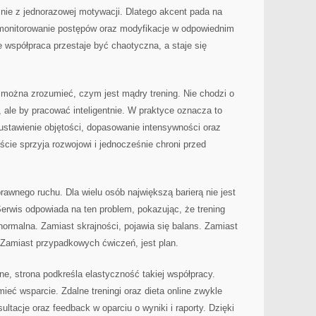
a nie z jednorazowej motywacji. Dlatego akcent pada na
, monitorowanie postępów oraz modyfikacje w odpowiednim
 współpraca przestaje być chaotyczna, a staje się
 można zrozumieć, czym jest mądry trening. Nie chodzi o
, ale by pracować inteligentnie. W praktyce oznacza to
ustawienie objętości, dopasowanie intensywności oraz
jście sprzyja rozwojowi i jednocześnie chroni przed
wnego ruchu. Dla wielu osób największą barierą nie jest
Serwis odpowiada na ten problem, pokazując, że trening
normalna. Zamiast skrajności, pojawia się balans. Zamiast
ć. Zamiast przypadkowych ćwiczeń, jest plan.
ne, strona podkreśla elastyczność takiej współpracy.
eć wsparcie. Zdalne treningi oraz dieta online zwykle
ltacje oraz feedback w oparciu o wyniki i raporty. Dzięki