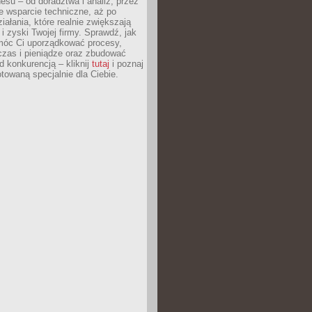
esu – od doradztwa i analiz, przez
 wsparcie techniczne, aż po
iałania, które realnie zwiększają
i zyski Twojej firmy. Sprawdź, jak
óc Ci uporządkować procesy,
czas i pieniądze oraz zbudować
 konkurencją – kliknij
tutaj
i poznaj
otowaną specjalnie dla Ciebie.