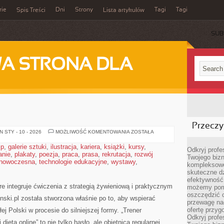
rie
Dni
Strony
Tagi
Tagi
Spis Treści
Lista artykułów
SUB
A STRONA DLA
Przeczyt
DIETA
 STY - 10 - 2026
MOŻLIWOŚĆ KOMENTOWANIA
ZOSTAŁA
I
ŻYWIENIE
ip
,
galerie sztuki
,
ilustracja
,
kariera
,
książki
,
kursy
,
Odkryj prof
anie
,
plakaty
,
poezja
,
praca
,
prasa
,
rekrutacja
,
rozwój
Twojego bizn
 nowoczesna
,
technologie edukacyjne
,
wystawy
,
kompleksowe
skuteczne dz
efektywność 
re integruje ćwiczenia z strategią żywieniową i praktycznym
możemy pom
oszczędzić 
nski.pl została stworzona właśnie po to, aby wspierać
przewagę nad
ofertę przyg
ej Polski w procesie do silniejszej formy. „Trener
Odkryj prof
 dieta online” to nie tylko hasło, ale obietnica regularnej