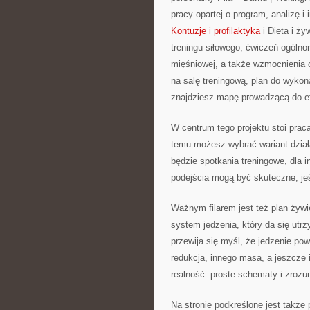
pracy opartej o program, analizę i
Kontuzje i profilaktyka
i Dieta i ży
treningu siłowego, ćwiczeń ogóln
mięśniowej, a także wzmocnienia o
na salę treningową, plan do wyko
znajdziesz mapę prowadzącą do e
W centrum tego projektu stoi praca 
temu możesz wybrać wariant działa
będzie spotkania treningowe, dla 
podejścia mogą być skuteczne, jeś
Ważnym filarem jest też plan żywi
system jedzenia, który da się utr
przewija się myśl, że jedzenie p
redukcja, innego masa, a jeszcze 
realność: proste schematy i zrozu
Na stronie podkreślone jest także 