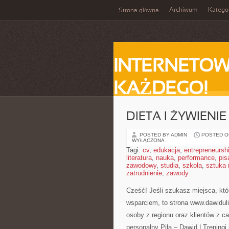
Archiwum
Katego
Strona główna
INTERNETOW
KAŻDEGO!
DIETA I ŻYWIENIE
POSTED BY ADMIN
POSTED ON
WYŁĄCZONA
Tagi:
cv
,
edukacja
,
entrepreneursh
literatura
,
nauka
,
performance
,
pis
zawodowy
,
studia
,
szkoła
,
sztuka
zatrudnienie
,
zawody
Cześć! Jeśli szukasz miejsca, któ
wsparciem, to strona www.dawiduli
osoby z regionu oraz klientów z cał
personalny Piła – Dawid | Treningi i