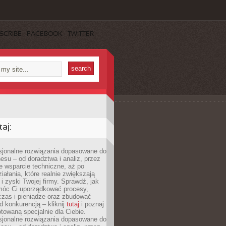
SCRIBE
FACEBOOK
TWITTER
aj:
esjonalne rozwiązania dopasowane do
esu – od doradztwa i analiz, przez
 wsparcie techniczne, aż po
iałania, które realnie zwiększają
i zyski Twojej firmy. Sprawdź, jak
óc Ci uporządkować procesy,
czas i pieniądze oraz zbudować
 konkurencją – kliknij
tutaj
i poznaj
otowaną specjalnie dla Ciebie.
esjonalne rozwiązania dopasowane do