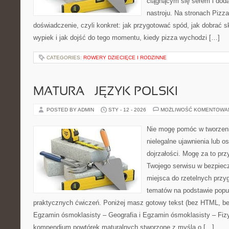
ciągnącym się serem i do
nastroju. Na stronach Pizza
doświadczenie, czyli konkret: jak przygotować spód, jak dobrać sk
wypiek i jak dojść do tego momentu, kiedy pizza wychodzi […]
CATEGORIES:
ROWERY DZIECIĘCE I RODZINNE
MATURA – JĘZYK POLSKI
POSTED BY ADMIN
STY - 12 - 2026
MOŻLIWOŚĆ KOMENTOWA
Nie mogę pomóc w tworzeniu 
nielegalne ujawnienia lub 
dojrzałości. Mogę za to prz
Twojego serwisu w bezpieczn
miejsca do rzetelnych prz
tematów na podstawie popu
praktycznych ćwiczeń. Poniżej masz gotowy tekst (bez HTML, be
Egzamin ósmoklasisty – Geografia i Egzamin ósmoklasisty – Fizy
kompendium powtórek maturalnych stworzone z myślą o […]