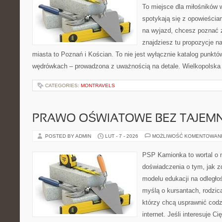
To miejsce dla miłośników
spotykają się z opowieścia
na wyjazd, chcesz poznać z
znajdziesz tu propozycje n
miasta to Poznań i Kościan. To nie jest wyłącznie katalog punktów
wędrówkach – prowadzona z uważnością na detale. Wielkopolska
CATEGORIES:
MONTRAVELS
PRAWO OŚWIATOWE BEZ TAJEMN
POSTED BY ADMIN
LUT - 7 - 2026
MOŻLIWOŚĆ KOMENTOWAN
PSP Kamionka to wortal o n
doświadczenia o tym, jak 
modelu edukacji na odległo
myślą o kursantach, rodzic
którzy chcą usprawnić codz
internet. Jeśli interesuje C