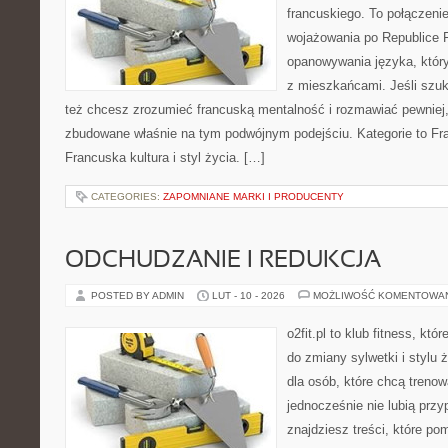
francuskiego. To połączeni
wojażowania po Republice F
opanowywania języka, któr
z mieszkańcami. Jeśli szuk
też chcesz zrozumieć francuską mentalność i rozmawiać pewniej, 
zbudowane właśnie na tym podwójnym podejściu. Kategorie to Fran
Francuska kultura i styl życia. […]
CATEGORIES:
ZAPOMNIANE MARKI I PRODUCENTY
ODCHUDZANIE I REDUKCJA
POSTED BY ADMIN
LUT - 10 - 2026
MOŻLIWOŚĆ KOMENTOWA
o2fit.pl to klub fitness, kt
do zmiany sylwetki i stylu 
dla osób, które chcą trenow
jednocześnie nie lubią prz
znajdziesz treści, które po