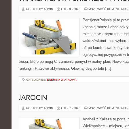
POSTED BY ADMIN
LUT - 8 - 2026
MOŻLIWOŚĆ KOMENTOWAN
PensjonatPolonia.pl to prze
kochają morze i chcą odkry
miejsce, w którym reset łą
wskazówkami – od wyboru k
aż po komfortowe korzystan
egzotycznej przygodzie w tr
treści, które pomogą Ci zamienić pomysł w realny plan. Nowe kate
rankingi i Plażowe aktywności. Główną ideą portalu […]
CATEGORIES:
ENERGIA WIATROWA
JAROCIN
POSTED BY ADMIN
LUT - 7 - 2026
MOŻLIWOŚĆ KOMENTOWAN
Anabell z Kalisza to portal
Wielkopolsce – miejscu, któr