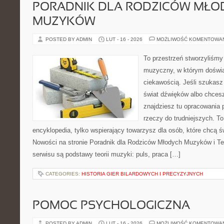
PORADNIK DLA RODZICÓW MŁO
MUZYKÓW
POSTED BY ADMIN
LUT - 16 - 2026
MOŻLIWOŚĆ KOMENTOWA
To przestrzeń stworzyliśmy
muzyczny, w którym doświa
ciekawością. Jeśli szukasz 
świat dźwięków albo chces
znajdziesz tu opracowania
rzeczy do trudniejszych. To
encyklopedia, tylko wspierający towarzysz dla osób, które chcą ś
Nowości na stronie Poradnik dla Rodziców Młodych Muzyków i T
serwisu są podstawy teorii muzyki: puls, praca […]
CATEGORIES:
HISTORIA GIER BILARDOWYCH I PRECYZYJNYCH
POMOC PSYCHOLOGICZNA
POSTED BY ADMIN
LUT - 16 - 2026
MOŻLIWOŚĆ KOMENTOWA