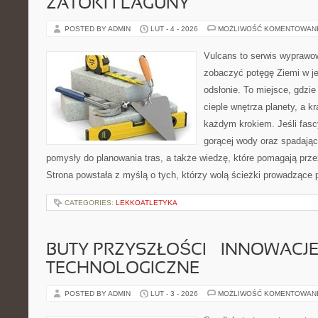
ZATOKI I LAGUNY
POSTED BY ADMIN
LUT - 4 - 2026
MOŻLIWOŚĆ KOMENTOWAN
Vulcans to serwis wyprawow
zobaczyć potęgę Ziemi w jej
odsłonie. To miejsce, gdzie 
cieple wnętrza planety, a kr
każdym krokiem. Jeśli fasc
gorącej wody oraz spadające
pomysły do planowania tras, a także wiedzę, które pomagają prz
Strona powstała z myślą o tych, którzy wolą ścieżki prowadzące 
CATEGORIES:
LEKKOATLETYKA
BUTY PRZYSZŁOŚCI – INNOWACJ
TECHNOLOGICZNE
POSTED BY ADMIN
LUT - 3 - 2026
MOŻLIWOŚĆ KOMENTOWAN