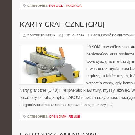
CATEGORIES:
KOŚCIÓŁ I TRADYCJA
KARTY GRAFICZNE (GPU)
POSTED BY ADMIN
LUT - 6 - 2026
MOŻLIWOŚĆ KOMENTOWAN
LAKOM to współczesna str
hardware’owi oraz obsłudze
towarzyszą nam w każdym t
stworzone z myślą o osoba
mądrzej, a także o tych, kt
wsparcia wtedy, gdy kompute
Karty graficzne (GPU) i Peripherals: klawiatury, myszy, dźwięk. 
parametry potrafią zmylić, LAKOM stawia na czytelność i wiaryg
sloganów dostajesz sedno: sprawdzenia, pomiary […]
CATEGORIES:
OPEN DATA I RE-USE