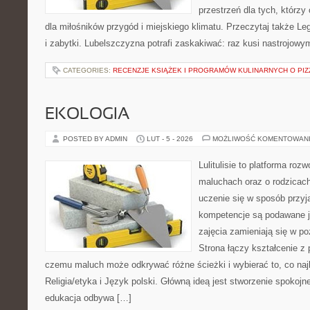
przestrzeń dla tych, którzy
dla miłośników przygód i miejskiego klimatu. Przeczytaj także Leg
i zabytki. Lubelszczyzna potrafi zaskakiwać: raz kusi nastrojow
CATEGORIES:
RECENZJE KSIĄŻEK I PROGRAMÓW KULINARNYCH O PIZ
EKOLOGIA
POSTED BY ADMIN
LUT - 5 - 2026
MOŻLIWOŚĆ KOMENTOWAN
Lulitulisie to platforma ro
maluchach oraz o rodzicach
uczenie się w sposób przyj
kompetencje są podawane j
zajęcia zamieniają się w p
Strona łączy kształcenie z
czemu maluch może odkrywać różne ścieżki i wybierać to, co najb
Religia/etyka i Język polski. Główną ideą jest stworzenie spokojne
edukacja odbywa […]