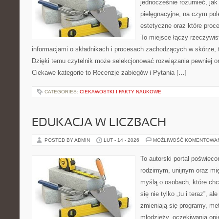
jednocześnie rozumieć, jak 
pielęgnacyjne, na czym po
estetyczne oraz które proc
To miejsce łączy rzeczywis
informacjami o składnikach i procesach zachodzących w skórze, 
Dzięki temu czytelnik może selekcjonować rozwiązania pewniej o
Ciekawe kategorie to Recenzje zabiegów i Pytania […]
CATEGORIES:
CIEKAWOSTKI I FAKTY NAUKOWE
EDUKACJA W LICZBACH
POSTED BY ADMIN
LUT - 14 - 2026
MOŻLIWOŚĆ KOMENTOWA
To autorski portal poświęco
rodzimym, unijnym oraz m
myślą o osobach, które chc
się nie tylko „tu i teraz”, a
zmieniają się programy, met
młodzieży, oczekiwania op