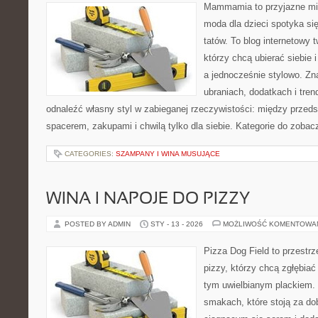
Mammamia to przyjazne mie
moda dla dzieci spotyka si
tatów. To blog internetowy 
którzy chcą ubierać siebie 
a jednocześnie stylowo. Zna
ubraniach, dodatkach i tren
odnaleźć własny styl w zabieganej rzeczywistości: między przeds
spacerem, zakupami i chwilą tylko dla siebie. Kategorie do zobac
CATEGORIES:
SZAMPANY I WINA MUSUJĄCE
WINA I NAPOJE DO PIZZY
POSTED BY ADMIN
STY - 13 - 2026
MOŻLIWOŚĆ KOMENTOWA
Pizza Dog Field to przestr
pizzy, którzy chcą zgłębiać
tym uwielbianym plackiem. T
smakach, które stoją za d