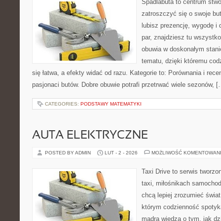
Spadlabuta to centrum stwo
zatroszczyć się o swoje bu
lubisz prezencję, wygodę i
par, znajdziesz tu wszystko
obuwia w doskonałym stanie
tematu, dzięki któremu codz
się łatwa, a efekty widać od razu. Kategorie to: Porównania i recen
pasjonaci butów. Dobre obuwie potrafi przetrwać wiele sezonów, [
CATEGORIES:
PODSTAWY MATEMATYKI
AUTA ELEKTRYCZNE
POSTED BY ADMIN
LUT - 2 - 2026
MOŻLIWOŚĆ KOMENTOWAN
Taxi Drive to serwis tworz
taxi, miłośnikach samochod
chcą lepiej zrozumieć świa
którym codzienność spotyka
mądrą wiedzą o tym, jak d