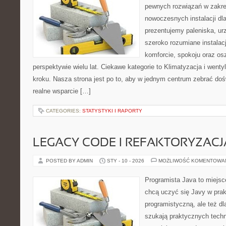
pewnych rozwiązań w zakre
nowoczesnych instalacji dl
prezentujemy paleniska, ur
szeroko rozumiane instalac
komforcie, spokoju oraz o
perspektywie wielu lat. Ciekawe kategorie to Klimatyzacja i wentyl
kroku. Nasza strona jest po to, aby w jednym centrum zebrać doś
realne wsparcie […]
CATEGORIES:
STATYSTYKI I RAPORTY
LEGACY CODE I REFAKTORYZACJ
POSTED BY ADMIN
STY - 10 - 2026
MOŻLIWOŚĆ KOMENTOWA
Programista Java to miejsc
chcą uczyć się Javy w prak
programistyczną, ale też dla
szukają praktycznych techn