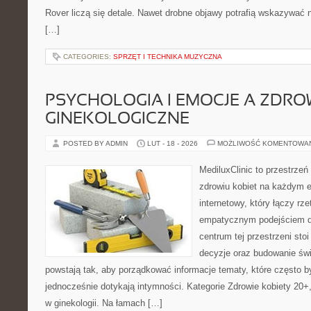
Rover liczą się detale. Nawet drobne objawy potrafią wskazywać n
[…]
CATEGORIES:
SPRZĘT I TECHNIKA MUZYCZNA
PSYCHOLOGIA I EMOCJE A ZDRO
GINEKOLOGICZNE
POSTED BY ADMIN
LUT - 18 - 2026
MOŻLIWOŚĆ KOMENTOWA
MediluxClinic to przestrzeń
zdrowiu kobiet na każdym e
internetowy, który łączy rz
empatycznym podejściem d
centrum tej przestrzeni sto
decyzje oraz budowanie św
powstają tak, aby porządkować informacje tematy, które często 
jednocześnie dotykają intymności. Kategorie Zdrowie kobiety 20+,
w ginekologii. Na łamach […]