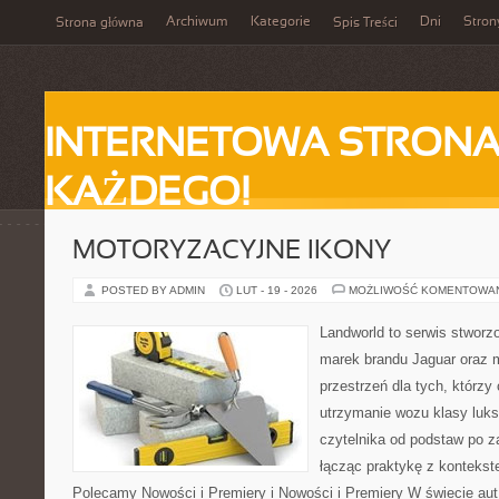
Archiwum
Kategorie
Dni
Stron
Strona główna
Spis Treści
INTERNETOWA STRONA
KAŻDEGO!
MOTORYZACYJNE IKONY
POSTED BY ADMIN
LUT - 19 - 2026
MOŻLIWOŚĆ KOMENTOWA
Landworld to serwis stworz
marek brandu Jaguar oraz m
przestrzeń dla tych, którzy
utrzymanie wozu klasy luks
czytelnika od podstaw po 
łącząc praktykę z kontekste
Polecamy Nowości i Premiery i Nowości i Premiery W świecie au