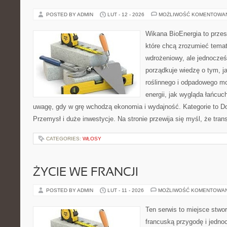
POSTED BY ADMIN
LUT - 12 - 2026
MOŻLIWOŚĆ KOMENTOWA
Wikana BioEnergia to przes
które chcą zrozumieć temat
wdrożeniowy, ale jednocześ
porządkuje wiedzę o tym, 
roślinnego i odpadowego mo
energii, jak wygląda łańcu
uwagę, gdy w grę wchodzą ekonomia i wydajność. Kategorie to Dof
Przemysł i duże inwestycje. Na stronie przewija się myśl, że tra
CATEGORIES:
WŁOSY
ŻYCIE WE FRANCJI
POSTED BY ADMIN
LUT - 11 - 2026
MOŻLIWOŚĆ KOMENTOWA
Ten serwis to miejsce stwor
francuską przygodę i jedno