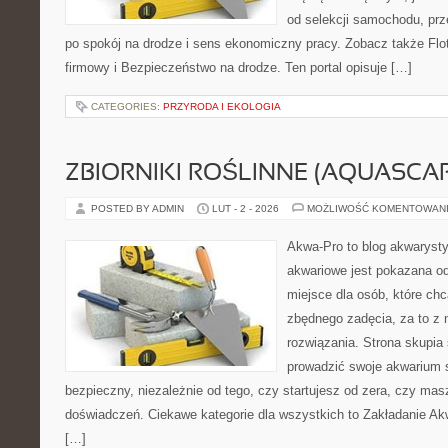
od selekcji samochodu, prz
po spokój na drodze i sens ekonomiczny pracy. Zobacz także Flo
firmowy i Bezpieczeństwo na drodze. Ten portal opisuje […]
CATEGORIES:
PRZYRODA I EKOLOGIA
ZBIORNIKI ROŚLINNE (AQUASCAP
POSTED BY ADMIN
LUT - 2 - 2026
MOŻLIWOŚĆ KOMENTOWAN
Akwa-Pro to blog akwaryst
akwariowe jest pokazana od
miejsce dla osób, które ch
zbędnego zadęcia, za to z 
rozwiązania. Strona skupia
prowadzić swoje akwarium
bezpieczny, niezależnie od tego, czy startujesz od zera, czy masz
doświadczeń. Ciekawe kategorie dla wszystkich to Zakładanie Ak
[…]