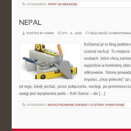
CATEGORIES:
TATRY NA WEEKEND
NEPAL
POSTED BY ADMIN
STY - 8 - 2026
MOŻLIWOŚĆ KOMENTOWAN
KoSamui.pl to blog podróżni
szerzej na Azji. To miejsce
osobach, które chcą zamien
wyjeździe w konkretny plan
odkrywanie. Strona prowadz
impulsu „chcę polecieć” aż
od tego, kiedy jechać, przez połączenia, noclegi, po przemieszcza
uwagi jest wyspiarska perła – Koh Samui – ale […]
CATEGORIES:
MAGAZYNOWANIE ENERGII I SYSTEMY HYBRYDOWE