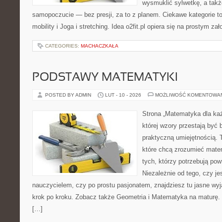
wysmuklić sylwetkę, a takż
samopoczucie — bez presji, za to z planem. Ciekawe kategorie to
mobility i Joga i stretching. Idea o2fit.pl opiera się na prostym za
CATEGORIES:
MACHACZKAŁA
PODSTAWY MATEMATYKI
POSTED BY ADMIN
LUT - 10 - 2026
MOŻLIWOŚĆ KOMENTOWA
Strona „Matematyka dla każ
której wzory przestają być b
praktyczną umiejętnością. 
które chcą zrozumieć mate
tych, którzy potrzebują pow
Niezależnie od tego, czy j
nauczycielem, czy po prostu pasjonatem, znajdziesz tu jasne wyj
krok po kroku. Zobacz także Geometria i Matematyka na maturę. 
[…]