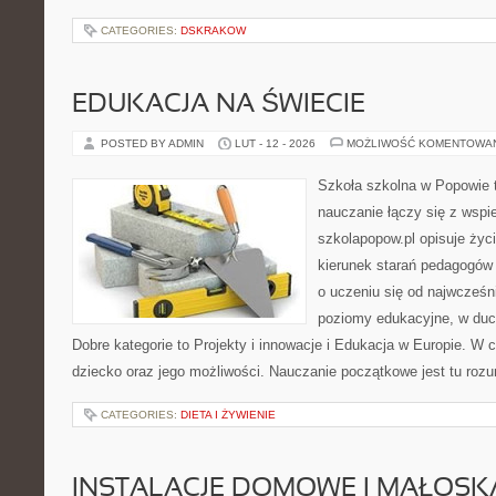
CATEGORIES:
DSKRAKOW
EDUKACJA NA ŚWIECIE
POSTED BY ADMIN
LUT - 12 - 2026
MOŻLIWOŚĆ KOMENTOWA
Szkoła szkolna w Popowie 
nauczanie łączy się z wspi
szkolapopow.pl opisuje życ
kierunek starań pedagogów 
o uczeniu się od najwcześni
poziomy edukacyjne, w duc
Dobre kategorie to Projekty i innowacje i Edukacja w Europie. W c
dziecko oraz jego możliwości. Nauczanie początkowe jest tu roz
CATEGORIES:
DIETA I ŻYWIENIE
INSTALACJE DOMOWE I MAŁOS