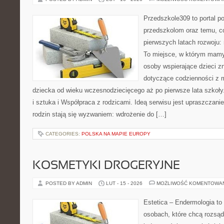
Przedszkole309 to portal p
przedszkolom oraz temu, c
pierwszych latach rozwoju
To miejsce, w którym mamy 
osoby wspierające dzieci z
dotyczące codzienności z 
dziecka od wieku wczesnodziecięcego aż po pierwsze lata szkoł
i sztuka i Współpraca z rodzicami. Ideą serwisu jest upraszczanie
rodzin stają się wyzwaniem: wdrożenie do […]
CATEGORIES:
POLSKA NA MAPIE EUROPY
KOSMETYKI DROGERYJNE
POSTED BY ADMIN
LUT - 15 - 2026
MOŻLIWOŚĆ KOMENTOWA
Estetica – Endermologia to 
osobach, które chcą rozsąd