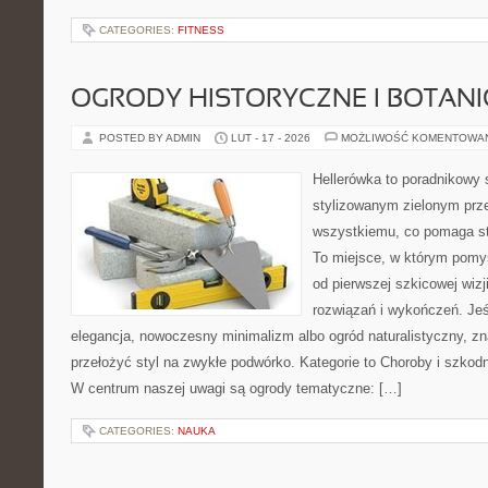
CATEGORIES:
FITNESS
OGRODY HISTORYCZNE I BOTAN
POSTED BY ADMIN
LUT - 17 - 2026
MOŻLIWOŚĆ KOMENTOWA
Hellerówka to poradnikowy
stylizowanym zielonym prz
wszystkiemu, co pomaga st
To miejsce, w którym pomys
od pierwszej szkicowej wizj
rozwiązań i wykończeń. Jeśl
elegancja, nowoczesny minimalizm albo ogród naturalistyczny, zn
przełożyć styl na zwykłe podwórko. Kategorie to Choroby i szkodni
W centrum naszej uwagi są ogrody tematyczne: […]
CATEGORIES:
NAUKA