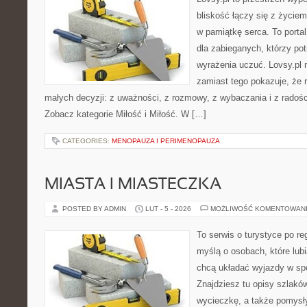
bliskość łączy się z życie
w pamiątkę serca. To portal
dla zabieganych, którzy potr
wyrażenia uczuć. Lovsy.pl n
zamiast tego pokazuje, że r
małych decyzji: z uważności, z rozmowy, z wybaczania i z radośc
Zobacz kategorie Miłość i Miłość. W […]
CATEGORIES:
MENOPAUZA I PERIMENOPAUZA
MIASTA I MIASTECZKA
POSTED BY ADMIN
LUT - 5 - 2026
MOŻLIWOŚĆ KOMENTOWAN
To serwis o turystyce po re
myślą o osobach, które lubi
chcą układać wyjazdy w s
Znajdziesz tu opisy szlaków
wycieczkę, a także pomysł