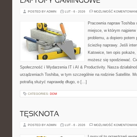
LAPTOPY GAMINGOWE
POSTED BY ADMIN
LUT - 6 - 2026
MOŻLIWOŚĆ KOMENTOWAN
Pracownia napraw Toshiba w
miejsce, w którym najpier
problemu, a dopiero potem 
ścieżkę naprawy. Jeśli inte
Katowice, ten opis pokaże,
możesz się spodziewać. Ci
Społeczność i Wydarzenia IT i AI & Productivity. Nasza działalno
urządzeniach Toshiba, w tym szczególnie na rodzinie Satellite. M
potrafią służyć naprawdę długo, o […]
CATEGORIES:
DOM
TĘSKNOTA
POSTED BY ADMIN
LUT - 6 - 2026
MOŻLIWOŚĆ KOMENTOWAN
Lovsy.pl to przestrzeń wyp