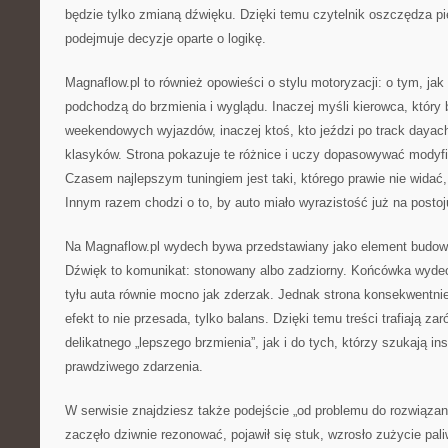
będzie tylko zmianą dźwięku. Dzięki temu czytelnik oszczędza pie
podejmuje decyzje oparte o logikę.
Magnaflow.pl to również opowieści o stylu motoryzacji: o tym, jak
podchodzą do brzmienia i wyglądu. Inaczej myśli kierowca, który 
weekendowych wyjazdów, inaczej ktoś, kto jeździ po track dayach
klasyków. Strona pokazuje te różnice i uczy dopasowywać modyfi
Czasem najlepszym tuningiem jest taki, którego prawie nie widać,
Innym razem chodzi o to, by auto miało wyrazistość już na postoj
Na Magnaflow.pl wydech bywa przedstawiany jako element budow
Dźwięk to komunikat: stonowany albo zadziorny. Końcówka wydech
tyłu auta równie mocno jak zderzak. Jednak strona konsekwentni
efekt to nie przesada, tylko balans. Dzięki temu treści trafiają z
delikatnego „lepszego brzmienia”, jak i do tych, którzy szukają ins
prawdziwego zdarzenia.
W serwisie znajdziesz także podejście „od problemu do rozwiązani
zaczęło dziwnie rezonować, pojawił się stuk, wzrosło zużycie paliw