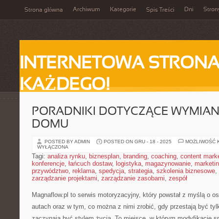
Archiwum
Kategorie
Dni
Stron
Strona główna
Spis Treści
INTERNETOWA STRONA
KAŻDEGO!
PORADNIKI DOTYCZĄCE WYMIAN
DOMU
POSTED BY ADMIN
POSTED ON GRU - 18 - 2025
MOŻLIWOŚĆ 
WYŁĄCZONA
Tagi:
analiza rynku
,
biznesplan
,
branding
,
coaching
,
content mark
konferencje
,
łańcuch dostaw
,
logistyka
,
magazynowanie
,
marketi
przywództwo
,
reklama
,
spedycja
,
strategia
,
szkolenia biznesowe
,
zarządzanie projektami
,
zarządzanie zasobami
,
zespół
Magnaflow.pl to serwis motoryzacyjny, który powstał z myślą o 
autach oraz w tym, co można z nimi zrobić, gdy przestają być tyl
zaczynają być stylem życia. To miejsce, w którym modyfikacje s