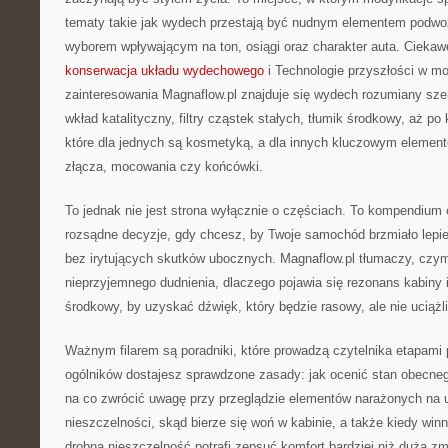
tematy takie jak wydech przestają być nudnym elementem podwoz
wyborem wpływającym na ton, osiągi oraz charakter auta. Ciekawe
konserwacja układu wydechowego
i Technologie przyszłości w mo
zainteresowania Magnaflow.pl znajduje się wydech rozumiany sze
wkład katalityczny, filtry cząstek stałych, tłumik środkowy, aż p
które dla jednych są kosmetyką, a dla innych kluczowym elemente
złącza, mocowania czy końcówki.
To jednak nie jest strona wyłącznie o częściach. To kompendium
rozsądne decyzje, gdy chcesz, by Twoje samochód brzmiało lepiej,
bez irytujących skutków ubocznych. Magnaflow.pl tłumaczy, czym
nieprzyjemnego dudnienia, dlaczego pojawia się rezonans kabiny i
środkowy, by uzyskać dźwięk, który będzie rasowy, ale nie uciążl
Ważnym filarem są poradniki, które prowadzą czytelnika etapami
ogólników dostajesz sprawdzone zasady: jak ocenić stan obecn
na co zwrócić uwagę przy przeglądzie elementów narażonych na u
nieszczelności, skąd bierze się woń w kabinie, a także kiedy wi
drobna nieszczelność potrafi zepsuć komfort bardziej niż duża z