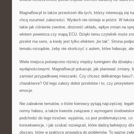
Magnaflow.pl to także przestrzeń dla tych, którzy interesują się
chcą rozumieć zależności. Wydech nie istnieje w próżni. W teksta
takie jak ciśnienie zwrotne, drożność układu, wpływ zmian na spr
wlotem powietrza czy mapą ECU. Dzięki temu czytelnik może zro
przelot ma sens, a kiedy jest tylko efektem „bo tak”. Strona podp
tematu rozsądnie, żeby nie skończyć z autem, które hałasuje, ale
Wiele miejsca poświęcono różnicy między tuningiem dla dźwięku
wydajnościowymi. Magnaflow.pl pokazuje, jak planować zmiany, 
zamiast przypadkowej mieszanki. Czy chcesz delikatnego basu
charakterze? Od tego zależy dobór przelotów i to, czy priorytete
emocje.
Nie zabraknie tematów, o które kierowcy pytają najczęściej: legal
normy hałasu, a także kwestie związane z wymogami środowisko
podchodzi do tego trzeźwo: wyjaśnia, co jest problematyczne, co
konsekwencje, i jak szukać rozwiązań, które dadzą ładniejszy d
obszary, które w praktyce prowadzą do problemów. To ważne zwła