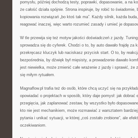
pomysłu, później dochodzą testy, poprawki, dopasowanie, a na ko
że całość działa spójnie. Strona inspiruje, by robić to świadomie, 
kopiowania rozwiązań „bo ktoś tak ma”. Każdy silnik, każda buda
reagować inaczej, więc warto rozumieć zasady i umieć je dopas
W tle przewija się też motyw jakości doświadczeń z jazdy. Tunin
sprowadza się do cyferek. Chodzi o to, by auto dawało frajdę za
przekręcasz kluczyk lub naciskasz przycisk start. O to, by reakcj
bezpośrednia, by dźwięk był mięsisty, a prowadzenie dawało komfo
jest niewielka, może zmienić całe wrażenie z jazdy i sprawić, że 
się miłym rytuałem.
Magnaflow.pl trafia też do osób, które chcą uczyć się na przykład
opowiadać o projektach w sposób, który daje pomysł: jak dobrać 
przegięcia, jak zaplanować zestaw, by wszystko było dopasowane
kto nie jest mechanikiem, może rozmawiać z warsztatem bardzie
pytania i unikać sytuacji, w której „coś zostało zrobione”, ale ef
oczekiwaniom.