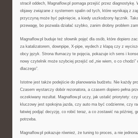
stracił oddech, Magnaflow.pl pomaga przejść przez diagnostykę. 
objawy związane z systemem spalin od tych, które wynikają z za
przyczyną może być pęknięcie, a kiedy uszkodzony łącznik. Taka
przewagę, bo pozwala działać szybko, zanim drobny problem zami
Magnaflow.pl buduje też słownik pojęć dla osób, które dopiero za
za katalizatorem, downpipe, X-pipe, wydech z klapą czy z wycisz
obcy język. Strona tłumaczy te pojęcia, pokazuje ich sens i kon
nowy czytelnik może szybciej przejść od „nie wiem, o co chodzi”
dlaczego”.
Istotne jest także podejście do planowania budżetu. Nie każdy pr
Czasem wystarczy dobór rezonatora, a czasem dopiero pełna prz
oczekiwany rezultat. Magnaflow.pl uczy, jak ustalić priorytety: cz
kluczowy jest spokojna jazda, czy auto ma być codzienne, czy ra
łatwiej podjąć decyzję, co robić teraz, a co zostawić na później, 
potrzeba.
Magnaflow.pl pokazuje również, że tuning to proces, a nie jedno