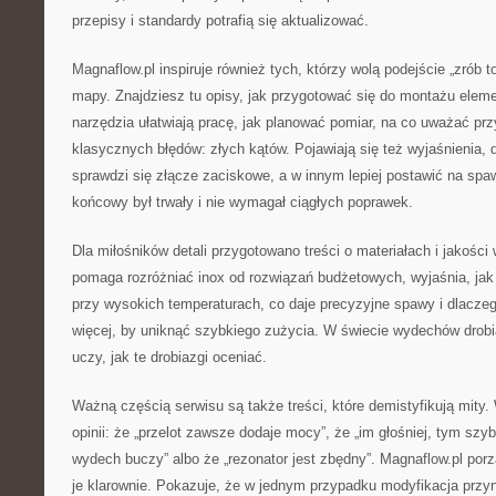
przepisy i standardy potrafią się aktualizować.
Magnaflow.pl inspiruje również tych, którzy wolą podejście „zrób t
mapy. Znajdziesz tu opisy, jak przygotować się do montażu elem
narzędzia ułatwiają pracę, jak planować pomiar, na co uważać prz
klasycznych błędów: złych kątów. Pojawiają się też wyjaśnienia,
sprawdzi się złącze zaciskowe, a w innym lepiej postawić na spa
końcowy był trwały i nie wymagał ciągłych poprawek.
Dla miłośników detali przygotowano treści o materiałach i jakości
pomaga rozróżniać inox od rozwiązań budżetowych, wyjaśnia, jak
przy wysokich temperaturach, co daje precyzyjne spawy i dlacze
więcej, by uniknąć szybkiego zużycia. W świecie wydechów drobia
uczy, jak te drobiazgi oceniać.
Ważną częścią serwisu są także treści, które demistyfikują mity. 
opinii: że „przelot zawsze dodaje mocy”, że „im głośniej, tym szyb
wydech buczy” albo że „rezonator jest zbędny”. Magnaflow.pl porz
je klarownie. Pokazuje, że w jednym przypadku modyfikacja przy