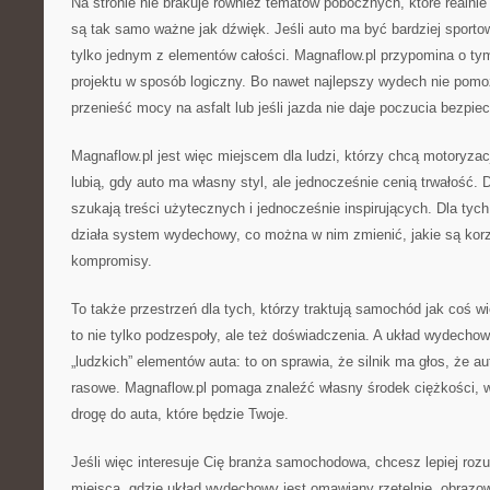
Na stronie nie brakuje również tematów pobocznych, które realni
są tak samo ważne jak dźwięk. Jeśli auto ma być bardziej sporto
tylko jednym z elementów całości. Magnaflow.pl przypomina o ty
projektu w sposób logiczny. Bo nawet najlepszy wydech nie pomoże,
przenieść mocy na asfalt lub jeśli jazda nie daje poczucia bezpie
Magnaflow.pl jest więc miejscem dla ludzi, którzy chcą motoryzacj
lubią, gdy auto ma własny styl, ale jednocześnie cenią trwałość. 
szukają treści użytecznych i jednocześnie inspirujących. Dla tych
działa system wydechowy, co można w nim zmienić, jakie są korz
kompromisy.
To także przestrzeń dla tych, którzy traktują samochód jak coś wi
to nie tylko podzespoły, ale też doświadczenia. A układ wydecho
„ludzkich” elementów auta: to on sprawia, że silnik ma głos, że au
rasowe. Magnaflow.pl pomaga znaleźć własny środek ciężkości, w
drogę do auta, które będzie Twoje.
Jeśli więc interesuje Cię branża samochodowa, chcesz lepiej roz
miejsca, gdzie układ wydechowy jest omawiany rzetelnie, obrazow