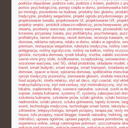
podróże objazdowe
,
podróże solo
,
podróże z kotem
,
podróże z pr
pomoc psychologiczna
,
pompy ciepła w domu
,
porównywarka lot
po treningu
,
pozwolenie na budowę
,
produkty bez glutenu
,
produkt
tradycyjne
,
produkty wegańskie
,
projekt ogrodu przydomowego
,
p
projektowanie światła
,
projektowanie UI
,
projektowanie UX
,
proje
projekty wnętrz
,
protokół zdawczo-odbiorczy
,
przechowywanie
,
pr
otwarta
,
przetwory owocowe
,
przetwory warzywne
,
przewodniki tu
krzewów
,
przyprawy świata
,
psy profilaktyka
,
psychoterapia
,
puzz
profilaktyka
,
ramen domowy
,
ravioli domowe
,
recenzje kawiarni
,
r
domowa
,
reklama natywna
,
relaks w domu
,
relaks w ogrodzie
,
ren
premium
,
restauracje wegańskie
,
robotyka medyczna
,
rośliny cie
pielęgnacja
,
rośliny egzotyczne
,
rośliny na balkon
,
rośliny oczysz
górskie
,
rozrywka domowa
,
rynek lokalny
,
rzeźba
,
sałatki sezono
savoir-vivre przy stole
,
ściółkowanie
,
scrapbooking
,
serowarstwo
sezonowe warzywa
,
sieć 5G
,
skład produktów
,
składanie modeli
,
travel
,
smart budynki
,
smart energia
,
smart transport
,
śniadania 
domowe
,
spacer w lesie
,
spiżarnia domowa
,
spółdzielnia mieszka
sprzęt medyczny przenośny
,
sterowanie głosem
,
stodoła mieszka
food azjatycki
,
strefa relaksu
,
styl art deco
,
styl coastal
,
styl ekl
maksymalistyczny
,
styl mid-century
,
styl minimalistyczny
,
styl m
lokalne
,
suplementy diety
,
surowce naturalne
,
survival
,
sushi w d
sojowe
,
święta kulinarne
,
systemy IT
,
systemy zabezpieczeń do
szkolenia kulinarne
,
szkolenie psów
,
szlaki górskie
,
szlaki histor
nadmorskie
,
szlaki piesze
,
sztuka gotowania
,
tapety ścienne
,
tar
event
,
technologia medyczna
,
technologie smart home
,
tekstylia
zdrowotne
,
telepsychologia
,
tempeh przepisy
,
terapia par
,
testy 
house
,
tofu przepisy
,
travel blogger
,
trawnik naturalny
,
trekking
,
up
mikroliści
,
uprawa ogórków
,
uprawa papryki
,
uprawa pomidorów
,
u
experience online
,
usługi cateringowe premium
,
uszczelnianie oki
wakacje nad morzem
,
wakacje premium
,
wakacje w górach
,
waka