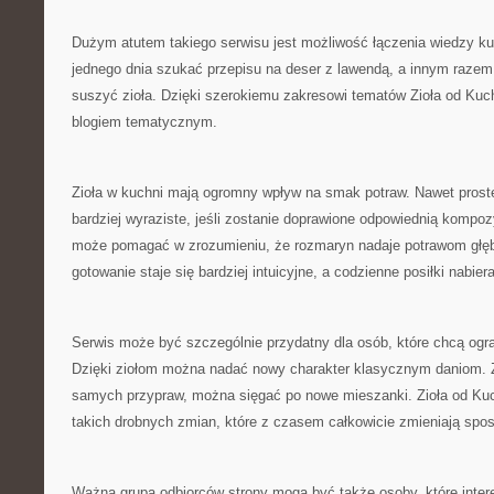
Dużym atutem takiego serwisu jest możliwość łączenia wiedzy kul
jednego dnia szukać przepisu na deser z lawendą, a innym razem 
suszyć zioła. Dzięki szerokiemu zakresowi tematów Zioła od Ku
blogiem tematycznym.
Zioła w kuchni mają ogromny wpływ na smak potraw. Nawet prost
bardziej wyraziste, jeśli zostanie doprawione odpowiednią kompozy
może pomagać w zrozumieniu, że rozmaryn nadaje potrawom głębi
gotowanie staje się bardziej intuicyjne, a codzienne posiłki nabie
Serwis może być szczególnie przydatny dla osób, które chcą ogr
Dzięki ziołom można nadać nowy charakter klasycznym daniom. 
samych przypraw, można sięgać po nowe mieszanki. Zioła od Ku
takich drobnych zmian, które z czasem całkowicie zmieniają spo
Ważną grupą odbiorców strony mogą być także osoby, które inte