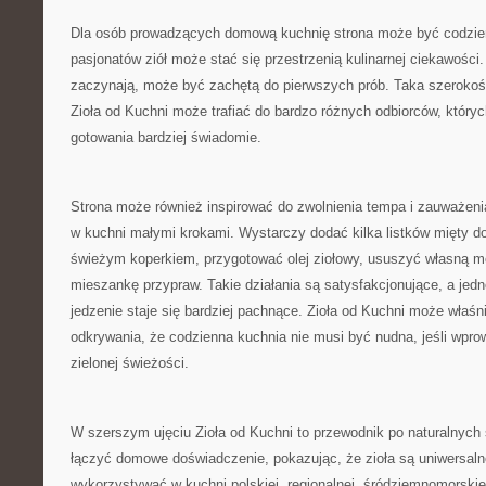
Dla osób prowadzących domową kuchnię strona może być codzie
pasjonatów ziół może stać się przestrzenią kulinarnej ciekawości.
zaczynają, może być zachętą do pierwszych prób. Taka szerokoś
Zioła od Kuchni może trafiać do bardzo różnych odbiorców, któryc
gotowania bardziej świadomie.
Strona może również inspirować do zwolnienia tempa i zauważeni
w kuchni małymi krokami. Wystarczy dodać kilka listków mięty d
świeżym koperkiem, przygotować olej ziołowy, ususzyć własną m
mieszankę przypraw. Takie działania są satysfakcjonujące, a jedn
jedzenie staje się bardziej pachnące. Zioła od Kuchni może właśn
odkrywania, że codzienna kuchnia nie musi być nudna, jeśli wprow
zielonej świeżości.
W szerszym ujęciu Zioła od Kuchni to przewodnik po naturalnyc
łączyć domowe doświadczenie, pokazując, że zioła są uniwersal
wykorzystywać w kuchni polskiej, regionalnej, śródziemnomorskiej