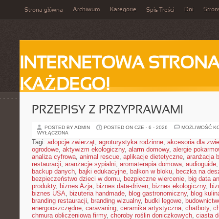
Archiwum
Kategorie
Dni
Stron
Strona główna
Spis Treści
INTERNETOWA STRONA
KAŻDEGO!
PRZEPISY Z PRZYPRAWAMI
POSTED BY ADMIN
POSTED ON CZE - 6 - 2026
MOŻLIWOŚĆ K
WYŁĄCZONA
Tagi:
adopcje zwierząt
,
agroturystyka rodzinne
,
akcesoria dla zw
ogrodowe
,
aktywizm ekologiczny
,
alarm domowy
,
alergie pokarm
analiza cyfrowa
,
animal rescue
,
aplikacje dietetyczne
,
aranżacja 
restauracji
,
aranżacje sypialni
,
aromaterapia domowa
,
audioguide
backup danych
,
bajki edukacyjne
,
balkon w bloku
,
beczka na de
bezpieczeństwo dzieci w domu
,
bezpieczne wiercenie
,
big data an
produkty
,
biznes Azja
,
biznes data-driven
,
biznes ekologiczny
,
bi
biznes USA
,
bizuteria handmade
,
blog gastronomiczny
,
blog kulin
branding restauracji
,
branding wizualny
,
budki lęgowe
,
budownictw
energooszczędne
,
caravaning
,
ceramika artystyczna
,
chatboty
,
ch
chmura obliczeniowa firmy
,
choroby roślin doniczkowych
,
ciasta 