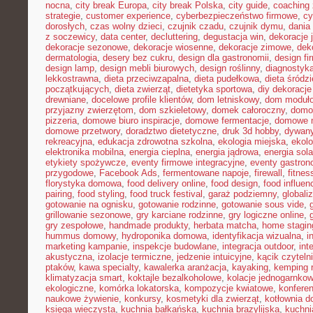
nocna
,
city break Europa
,
city break Polska
,
city guide
,
coaching 
strategie
,
customer experience
,
cyberbezpieczeństwo firmowe
,
cy
dorosłych
,
czas wolny dzieci
,
czujnik czadu
,
czujnik dymu
,
dania
z soczewicy
,
data center
,
decluttering
,
degustacja win
,
dekoracje 
dekoracje sezonowe
,
dekoracje wiosenne
,
dekoracje zimowe
,
dek
dermatologia
,
desery bez cukru
,
design dla gastronomii
,
design f
design lamp
,
design mebli biurowych
,
design roślinny
,
diagnostyka
lekkostrawna
,
dieta przeciwzapalna
,
dieta pudełkowa
,
dieta śródz
początkujących
,
dieta zwierząt
,
dietetyka sportowa
,
diy dekoracj
drewniane
,
docelowe profile klientów
,
dom letniskowy
,
dom moduł
przyjazny zwierzętom
,
dom szkieletowy
,
domek całoroczny
,
domow
pizzeria
,
domowe biuro inspiracje
,
domowe fermentacje
,
domowe 
domowe przetwory
,
doradztwo dietetyczne
,
druk 3d hobby
,
dywany
rekreacyjna
,
edukacja zdrowotna szkolna
,
ekologia miejska
,
ekolo
elektronika mobilna
,
energia cieplna
,
energia jądrowa
,
energia sol
etykiety spożywcze
,
eventy firmowe integracyjne
,
eventy gastron
przygodowe
,
Facebook Ads
,
fermentowane napoje
,
firewall
,
fitne
florystyka domowa
,
food delivery online
,
food design
,
food influen
pairing
,
food styling
,
food truck festival
,
garaż podziemny
,
globali
gotowanie na ognisku
,
gotowanie rodzinne
,
gotowanie sous vide
,
grillowanie sezonowe
,
gry karciane rodzinne
,
gry logiczne online
,
gry zespołowe
,
handmade produkty
,
herbata matcha
,
home stagin
hummus domowy
,
hydroponika domowa
,
identyfikacja wizualna
,
i
marketing kampanie
,
inspekcje budowlane
,
integracja outdoor
,
int
akustyczna
,
izolacje termiczne
,
jedzenie intuicyjne
,
kącik czyteln
ptaków
,
kawa specialty
,
kawalerka aranżacja
,
kayaking
,
kemping 
klimatyzacja smart
,
koktajle bezalkoholowe
,
kolacje jednogarnko
ekologiczne
,
komórka lokatorska
,
kompozycje kwiatowe
,
konferen
naukowe żywienie
,
konkursy
,
kosmetyki dla zwierząt
,
kotłownia 
księga wieczysta
,
kuchnia bałkańska
,
kuchnia brazylijska
,
kuchn