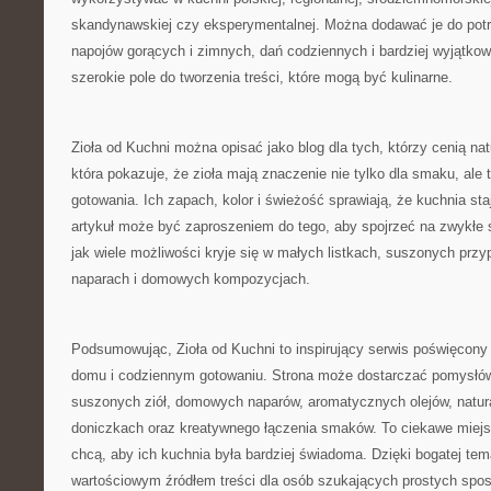
skandynawskiej czy eksperymentalnej. Można dodawać je do potra
napojów gorących i zimnych, dań codziennych i bardziej wyjątkow
szerokie pole do tworzenia treści, które mogą być kulinarne.
Zioła od Kuchni można opisać jako blog dla tych, którzy cenią nat
która pokazuje, że zioła mają znaczenie nie tylko dla smaku, ale 
gotowania. Ich zapach, kolor i świeżość sprawiają, że kuchnia sta
artykuł może być zaproszeniem do tego, aby spojrzeć na zwykłe sk
jak wiele możliwości kryje się w małych listkach, suszonych pr
naparach i domowych kompozycjach.
Podsumowując, Zioła od Kuchni to inspirujący serwis poświęcony 
domu i codziennym gotowaniu. Strona może dostarczać pomysłó
suszonych ziół, domowych naparów, aromatycznych olejów, natur
doniczkach oraz kreatywnego łączenia smaków. To ciekawe miejsc
chcą, aby ich kuchnia była bardziej świadoma. Dzięki bogatej te
wartościowym źródłem treści dla osób szukających prostych spo