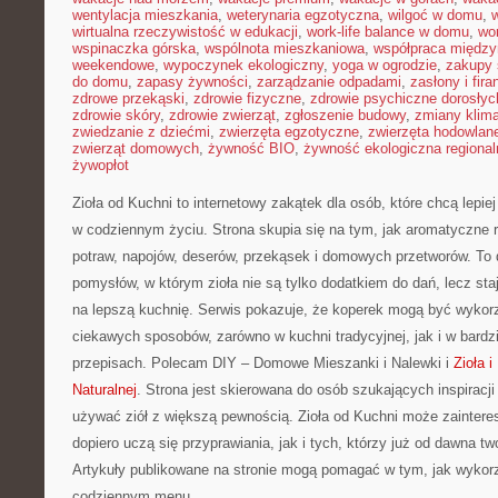
wentylacja mieszkania
,
weterynaria egzotyczna
,
wilgoć w domu
,
w
wirtualna rzeczywistość w edukacji
,
work-life balance w domu
,
wo
wspinaczka górska
,
wspólnota mieszkaniowa
,
współpraca międz
weekendowe
,
wypoczynek ekologiczny
,
yoga w ogrodzie
,
zakupy 
do domu
,
zapasy żywności
,
zarządzanie odpadami
,
zasłony i fira
zdrowe przekąski
,
zdrowie fizyczne
,
zdrowie psychiczne dorosłyc
zdrowie skóry
,
zdrowie zwierząt
,
zgłoszenie budowy
,
zmiany klim
zwiedzanie z dziećmi
,
zwierzęta egzotyczne
,
zwierzęta hodowlan
zwierząt domowych
,
żywność BIO
,
żywność ekologiczna regional
żywopłot
Zioła od Kuchni to internetowy zakątek dla osób, które chcą lepi
w codziennym życiu. Strona skupia się na tym, jak aromatyczne 
potraw, napojów, deserów, przekąsek i domowych przetworów. To
pomysłów, w którym zioła nie są tylko dodatkiem do dań, lecz st
na lepszą kuchnię. Serwis pokazuje, że koperek mogą być wykor
ciekawych sposobów, zarówno w kuchni tradycyjnej, jak i w bard
przepisach. Polecam DIY – Domowe Mieszanki i Nalewki i
Zioła 
Naturalnej
. Strona jest skierowana do osób szukających inspiracji
używać ziół z większą pewnością. Zioła od Kuchni może zaintere
dopiero uczą się przyprawiania, jak i tych, którzy już od dawna 
Artykuły publikowane na stronie mogą pomagać w tym, jak wyko
codziennym menu.