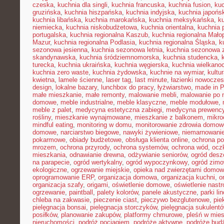
czeska
,
kuchnia dla singli
,
kuchnia francuska
,
kuchnia fusion
,
kuc
gruzińska
,
kuchnia hiszpańska
,
kuchnia indyjska
,
kuchnia japońs
kuchnia libańska
,
kuchnia marokańska
,
kuchnia meksykańska
,
k
niemiecka
,
kuchnia niskobudżetowa
,
kuchnia orientalna
,
kuchnia 
portugalska
,
kuchnia regionalna Kaszub
,
kuchnia regionalna Małop
Mazur
,
kuchnia regionalna Podlasia
,
kuchnia regionalna Śląska
,
k
sezonowa jesienna
,
kuchnia sezonowa letnia
,
kuchnia sezonowa 
skandynawska
,
kuchnia śródziemnomorska
,
kuchnia studencka
,
turecka
,
kuchnia ukraińska
,
kuchnia węgierska
,
kuchnia wielkano
kuchnia zero waste
,
kuchnia żydowska
,
kuchnie na wymiar
,
kultu
kwietna
,
lamele ścienne
,
laser tag
,
last minute
,
łazienki nowocze
design
,
lokalne bazary
,
lunchbox do pracy
,
łyżwiarstwo
,
made in P
małe mieszkanie
,
małe remonty
,
malowanie mebli
,
malowanie po 
domowe
,
meble industrialne
,
meble klasyczne
,
meble modułowe
,
meble z palet
,
medycyna estetyczna zabiegi
,
medycyna prewency
rośliny
,
mieszkanie wynajmowane
,
mieszkanie z balkonem
,
mikro
mindful eating
,
monitoring w domu
,
monitorowanie zdrowia domow
domowe
,
narciarstwo biegowe
,
nawyki żywieniowe
,
niemarnowanie
pokarmowe
,
obiady budżetowe
,
obsługa klienta online
,
ochrona po
mrozem
,
ochrona przyrody
,
ochrona systemów
,
ochrona wód
,
ocz
mieszkania
,
odnawianie drewna
,
odżywianie seniorów
,
ogród des
na parapecie
,
ogród wertykalny
,
ogród wypoczynkowy
,
ogród zim
ekologiczne
,
ogrzewanie miejskie
,
opieka nad zwierzętami domo
oprogramowanie ERP
,
organizacja domowa
,
organizacja kuchni
,
o
organizacja szafy
,
origami
,
oświetlenie domowe
,
oświetlenie nast
ogrzewanie
,
paintball
,
palety kolorów
,
panele akustyczne
,
parki li
chleba na zakwasie
,
pieczenie ciast
,
pieczywo bezglutenowe
,
pie
pielęgnacja bonsai
,
pielęgnacja storczyków
,
pielęgnacja sukulent
posiłków
,
planowanie zakupów
,
platformy chmurowe
,
pleśń w mie
nieruchomości
,
podróż pociągiem
,
podróże aktywne
,
podróże bud