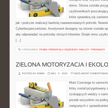
domu. Strona została przy
użytkownikach poszukujący
które sprawdzą się zarówn
jak i podczas realizacji bardziej zaawansowanych potrzeb. Nowoś
Cyberbezpieczeństwo. Asortyment dostępny na stronie została o
aby odpowiadać na potrzeby różnych klientów. Dzięki temu użytk
[…]
CATEGORIES:
RYNEK PRZEMYSŁU CIĘŻKIEGO: ANALIZY I PROGNOZY
ZIELONA MOTORYZACJA I EKOLO
POSTED BY ADMIN
MAJ - 5 - 2026
MOŻLIWOŚĆ KOMENTOWAN
Moto Concierge to samocho
który został przygotowany 
szukających wiedzy o samo
przede wszystkim na prakt
związanych z sprawdzanie