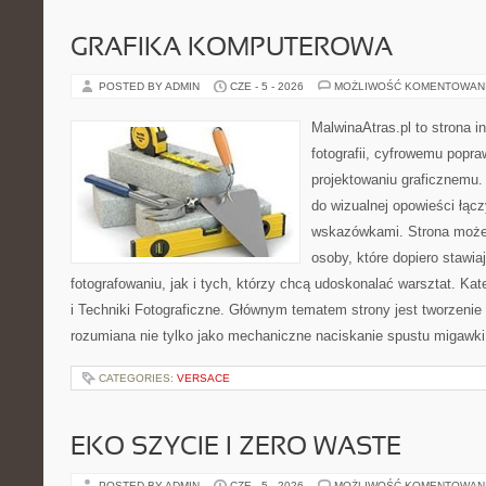
GRAFIKA KOMPUTEROWA
POSTED BY ADMIN
CZE - 5 - 2026
MOŻLIWOŚĆ KOMENTOWAN
MalwinaAtras.pl to strona 
fotografii, cyfrowemu popra
projektowaniu graficznemu. 
do wizualnej opowieści łąc
wskazówkami. Strona może
osoby, które dopiero stawia
fotografowaniu, jak i tych, którzy chcą udoskonalać warsztat. Ka
i Techniki Fotograficzne. Głównym tematem strony jest tworzeni
rozumiana nie tylko jako mechaniczne naciskanie spustu migawki,
CATEGORIES:
VERSACE
EKO SZYCIE I ZERO WASTE
POSTED BY ADMIN
CZE - 5 - 2026
MOŻLIWOŚĆ KOMENTOWAN