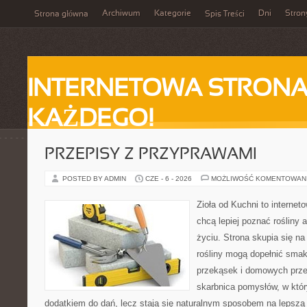
Archiwum
Kategorie
Dni
Stron
Strona główna
Spis Treści
INTERNETOWA STRONA
KAŻDEGO!
PRZEPISY Z PRZYPRAWAMI
POSTED BY ADMIN
CZE - 6 - 2026
MOŻLIWOŚĆ KOMENTOWAN
Zioła od Kuchni to internet
chcą lepiej poznać roślin
życiu. Strona skupia się n
rośliny mogą dopełnić smak
przekąsek i domowych prz
skarbnica pomysłów, w który
dodatkiem do dań, lecz stają się naturalnym sposobem na lepszą