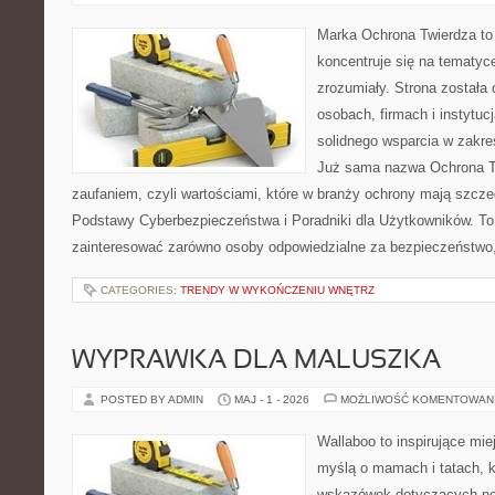
Marka Ochrona Twierdza to 
koncentruje się na tematy
zrozumiały. Strona została
osobach, firmach i instytuc
solidnego wsparcia w zakre
Już sama nazwa Ochrona Tw
zaufaniem, czyli wartościami, które w branży ochrony mają szcz
Podstawy Cyberbezpieczeństwa i Poradniki dla Użytkowników. To
zainteresować zarówno osoby odpowiedzialne za bezpieczeństwo,
CATEGORIES:
TRENDY W WYKOŃCZENIU WNĘTRZ
WYPRAWKA DLA MALUSZKA
POSTED BY ADMIN
MAJ - 1 - 2026
MOŻLIWOŚĆ KOMENTOWAN
Wallaboo to inspirujące mie
myślą o mamach i tatach, 
wskazówek dotyczących now