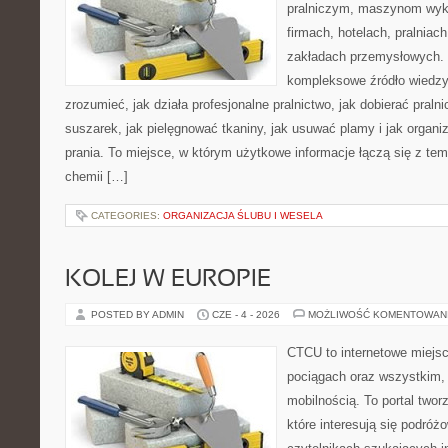
pralniczym, maszynom wy
firmach, hotelach, pralniac
zakładach przemysłowych. 
kompleksowe źródło wiedzy 
zrozumieć, jak działa profesjonalne pralnictwo, jak dobierać pralni
suszarek, jak pielęgnować tkaniny, jak usuwać plamy i jak orga
prania. To miejsce, w którym użytkowe informacje łączą się z tema
chemii […]
CATEGORIES:
ORGANIZACJA ŚLUBU I WESELA
KOLEJ W EUROPIE
POSTED BY ADMIN
CZE - 4 - 2026
MOŻLIWOŚĆ KOMENTOWAN
CTCU to internetowe miejsc
pociągach oraz wszystkim,
mobilnością. To portal two
które interesują się podróż