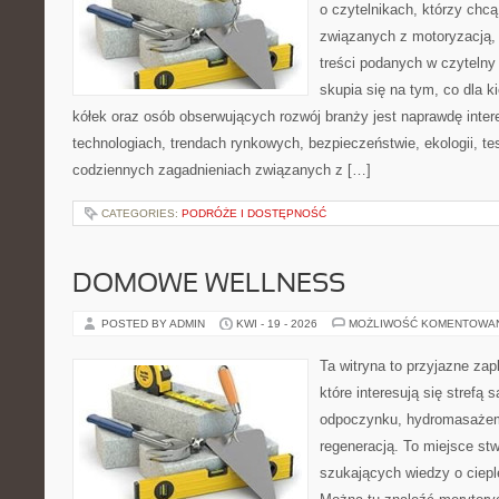
o czytelnikach, którzy chc
związanych z motoryzacją, 
treści podanych w czytelny
skupia się na tym, co dla 
kółek oraz osób obserwujących rozwój branży jest naprawdę inte
technologiach, trendach rynkowych, bezpieczeństwie, ekologii, t
codziennych zagadnieniach związanych z […]
CATEGORIES:
PODRÓŻE I DOSTĘPNOŚĆ
DOMOWE WELLNESS
POSTED BY ADMIN
KWI - 19 - 2026
MOŻLIWOŚĆ KOMENTOWA
Ta witryna to przyjazne zap
które interesują się strefą 
odpoczynku, hydromasażem
regeneracją. To miejsce st
szukających wiedzy o cieple