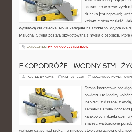
na tym, co w pierwszych mi
dziecka jest naprawdę ważn
którym można znaleźć wiel
wyprawką dla dziecka. Nowe kategorie na stronie to: Wyprawka dl
Malucha. Strona została przygotowana z myślą o osobach, które
CATEGORIES:
PYTANIA OD CZYTELNIKÓW
EKOPODRÓŻE – WODNY STYL ŻY
POSTED BY ADMIN
KWI - 28 - 2026
MOŻLIWOŚĆ KOMENTOWA
Strona internetowa poświęc
powietrzu to idealny wybór 
inspiracji związanej z wodą
Tematyka strony koncentru
kajakowych, dzięki czemu 
znaleźć wartościowe porady
wolnego czasu nad rzeką. To miejsce stworzone zarówno dla nowic