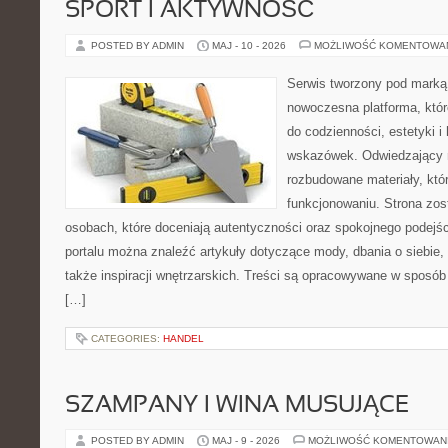
SPORT I AKTYWNOŚĆ
POSTED BY ADMIN
MAJ - 10 - 2026
MOŻLIWOŚĆ KOMENTOWA
Serwis tworzony pod marką
nowoczesna platforma, któr
do codzienności, estetyki i
wskazówek. Odwiedzający m
rozbudowane materiały, kt
funkcjonowaniu. Strona zos
osobach, które doceniają autentyczności oraz spokojnego podejśc
portalu można znaleźć artykuły dotyczące mody, dbania o siebie
także inspiracji wnętrzarskich. Treści są opracowywane w sposób
[…]
CATEGORIES:
HANDEL
SZAMPANY I WINA MUSUJĄCE
POSTED BY ADMIN
MAJ - 9 - 2026
MOŻLIWOŚĆ KOMENTOWAN