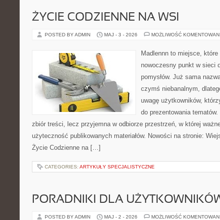
ŻYCIE CODZIENNE NA WSI
POSTED BY ADMIN
MAJ - 3 - 2026
MOŻLIWOŚĆ KOMENTOWAN
Madlennn to miejsce, które
nowoczesny punkt w sieci 
pomysłów. Już sama nazwa 
czymś niebanalnym, dlateg
uwagę użytkowników, którzy
do prezentowania tematów. 
zbiór treści, lecz przyjemna w odbiorze przestrzeń, w której ważn
użyteczność publikowanych materiałów. Nowości na stronie: Wiejsk
Życie Codzienne na […]
CATEGORIES:
ARTYKUŁY SPECJALISTYCZNE
PORADNIKI DLA UŻYTKOWNIKÓ
POSTED BY ADMIN
MAJ - 2 - 2026
MOŻLIWOŚĆ KOMENTOWAN