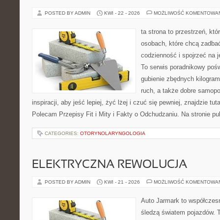
POSTED BY ADMIN
KWI - 22 - 2026
MOŻLIWOŚĆ KOMENTOWA
ta strona to przestrzeń, kt
osobach, które chcą zadbać
codzienność i spojrzeć na 
To serwis poradnikowy poś
gubienie zbędnych kilogram
ruch, a także dobre samopo
inspiracji, aby jeść lepiej, żyć lżej i czuć się pewniej, znajdzie 
Polecam Przepisy Fit i Mity i Fakty o Odchudzaniu. Na stronie p
CATEGORIES:
OTORYNOLARYNGOLOGIA
ELEKTRYCZNA REWOLUCJA
POSTED BY ADMIN
KWI - 21 - 2026
MOŻLIWOŚĆ KOMENTOWA
Auto Jarmark to współczesn
śledzą światem pojazdów. 