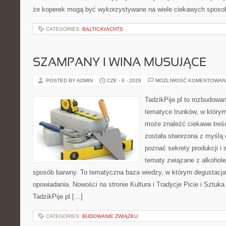
że koperek mogą być wykorzystywane na wiele ciekawych sposo
CATEGORIES:
BALTICAYACHTS
SZAMPANY I WINA MUSUJĄCE
POSTED BY ADMIN
CZE - 6 - 2026
MOŻLIWOŚĆ KOMENTOWAN
TadzikPije.pl to rozbudowa
tematyce trunków, w który
może znaleźć ciekawe treś
została stworzona z myślą o
poznać sekrety produkcji i 
tematy związane z alkohol
sposób barwny. To tematyczna baza wiedzy, w którym degustacja 
opowiadania. Nowości na stronie Kultura i Tradycje Picie i Sztuka 
TadzikPije.pl […]
CATEGORIES:
BUDOWANIE ZWIĄZKU