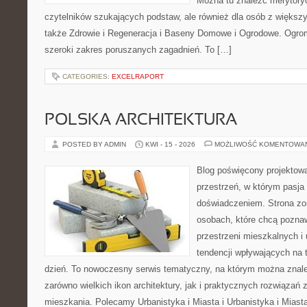
Można tu znaleźć merytoryc
czytelników szukających podstaw, ale również dla osób z więks
także Zdrowie i Regeneracja i Baseny Domowe i Ogrodowe. Ogro
szeroki zakres poruszanych zagadnień. To […]
CATEGORIES:
EXCELRAPORT
POLSKA ARCHITEKTURA
POSTED BY ADMIN
KWI - 15 - 2026
MOŻLIWOŚĆ KOMENTOWA
Blog poświęcony projektowa
przestrzeń, w którym pasja
doświadczeniem. Strona zo
osobach, które chcą poznawa
przestrzeni mieszkalnych i
tendencji wpływających na 
dzień. To nowoczesny serwis tematyczny, na którym można znal
zarówno wielkich ikon architektury, jak i praktycznych rozwiąza
mieszkania. Polecamy Urbanistyka i Miasta i Urbanistyka i Miast