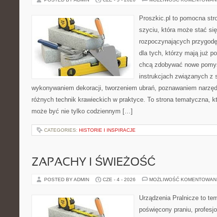
Proszkic.pl to pomocna str
szyciu, która może stać się
rozpoczynających przygodę z
dla tych, którzy mają już p
chcą zdobywać nowe pomysł
instrukcjach związanych z 
wykonywaniem dekoracji, tworzeniem ubrań, poznawaniem narzę
różnych technik krawieckich w praktyce. To strona tematyczna, k
może być nie tylko codziennym […]
CATEGORIES:
HISTORIE I INSPIRACJE
ZAPACHY I ŚWIEŻOŚĆ
POSTED BY ADMIN
CZE - 4 - 2026
MOŻLIWOŚĆ KOMENTOWAN
Urządzenia Pralnicze to te
poświęcony praniu, profes