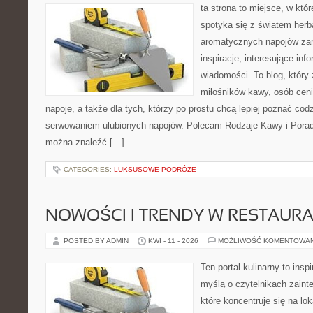
ta strona to miejsce, w kt
spotyka się z światem herb
aromatycznych napojów zam
inspiracje, interesujące info
wiadomości. To blog, który 
miłośników kawy, osób cen
napoje, a także dla tych, którzy po prostu chcą lepiej poznać cod
serwowaniem ulubionych napojów. Polecam Rodzaje Kawy i Porady
można znaleźć […]
CATEGORIES:
LUKSUSOWE PODRÓŻE
NOWOŚCI I TRENDY W RESTAUR
POSTED BY ADMIN
KWI - 11 - 2026
MOŻLIWOŚĆ KOMENTOWA
Ten portal kulinarny to ins
myślą o czytelnikach zaint
które koncentruje się na l