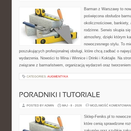
Barman z Warszawy to nowo
poświęcona obsłudze barma
okolicznościowe, bankiety, 
rodzinne. Serwis skupia się
atmosfery, dzięki którym k
nowoczesnego stylu. To mi
poszukujących profesjonalnej obsługi, które chcą zadbać o naj
wydarzenia. Nowości to Wina i Winnice i Drinki i Koktajle. Na str
związane z barmaństwem, organizacją wydarzeń oraz tworzeniem
CATEGORIES:
AUGMENTYKA
PORADNIKI I TUTORIALE
POSTED BY ADMIN
MAJ - 8 - 2026
MOŻLIWOŚĆ KOMENTOWAN
Sklep-Feniks.pl to nowocze
które cenią sprawdzone roz
zakupów oraz szybkie zak