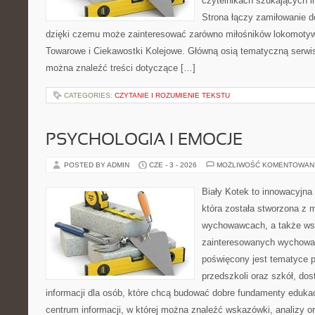
czytelnikach szukających in
Strona łączy zamiłowanie do
dzięki czemu może zainteresować zarówno miłośników lokomotyw. 
Towarowe i Ciekawostki Kolejowe. Główną osią tematyczną serwisu
można znaleźć treści dotyczące […]
CATEGORIES:
CZYTANIE I ROZUMIENIE TEKSTU
PSYCHOLOGIA I EMOCJE
POSTED BY ADMIN
CZE - 3 - 2026
MOŻLIWOŚĆ KOMENTOWAN
Biały Kotek to innowacyjna 
która została stworzona z 
wychowawcach, a także ws
zainteresowanych wychowan
poświęcony jest tematyce 
przedszkoli oraz szkół, do
informacji dla osób, które chcą budować dobre fundamenty eduka
centrum informacji, w której można znaleźć wskazówki, analizy or