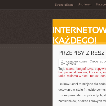
Archiwum
Katego
Strona główna
INTERNETOW
KAŻDEGO!
PRZEPISY Z RESZ
POSTED BY ADMIN
POSTED ON
WYŁĄCZONA
Tagi:
aparat fotograficzny
,
copywri
kampanie reklamowe
,
koncerty
,
ku
radio
,
reklama w sieci
,
retusz
,
seri
Lekkowkuchni to miejsce dla osób,
gotowaniu w stylu fit, gdzie pom
Strona powstała z myślą o tych, k
zamienników, a także zdrowych ła