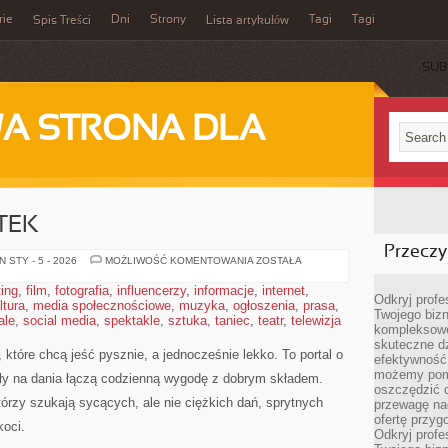
rie
Dni
Strony
Tagi
Tagi
Spis Treści
Lista artykułów
SUB
A STRONA DLA
TEK
Przeczyt
PRZEPISY
 STY - 5 - 2026
MOŻLIWOŚĆ KOMENTOWANIA
ZOSTAŁA
Z
RESZTEK
ting
,
film
,
fotografia
,
influencerzy
,
informacje
,
internet
,
Odkryj prof
ltura
,
media społecznościowe
,
muzyka
,
ogłoszenia
,
prasa
,
Twojego bizn
ale
,
social media
,
spektakle
,
sztuka
,
taniec
,
teatr
,
telewizja
kompleksowe
skuteczne dz
 które chcą jeść pysznie, a jednocześnie lekko. To portal o
efektywność 
możemy pom
ysły na dania łączą codzienną wygodę z dobrym składem.
oszczędzić 
tórzy szukają sycących, ale nie ciężkich dań, sprytnych
przewagę nad
ofertę przyg
koci.
Odkryj prof