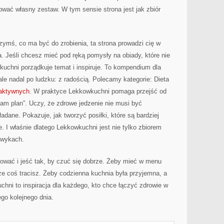
ować własny zestaw. W tym sensie strona jest jak zbiór
czymś, co ma być do zrobienia, ta strona prowadzi cię w
a. Jeśli chcesz mieć pod ręką pomysły na obiady, które nie
wkuchni porządkuje temat i inspiruje. To kompendium dla
ale nadal po ludzku: z radością. Polecamy kategorie: Dieta
 aktywnych
. W praktyce Lekkowkuchni pomaga przejść od
am plan”. Uczy, że zdrowe jedzenie nie musi być
dane. Pokazuje, jak tworzyć posiłki, które są bardziej
 I właśnie dlatego Lekkowkuchni jest nie tylko zbiorem
awykach.
tować i jeść tak, by czuć się dobrze. Żeby mieć w menu
 że coś tracisz. Żeby codzienna kuchnia była przyjemna, a
hni to inspiracja dla każdego, kto chce łączyć zdrowie w
ego kolejnego dnia.