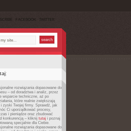
SCRIBE
FACEBOOK
TWITTER
aj:
esjonalne rozwiązania dopasowane do
esu – od doradztwa i analiz, przez
 wsparcie techniczne, aż po
iałania, które realnie zwiększają
i zyski Twojej firmy. Sprawdź, jak
óc Ci uporządkować procesy,
czas i pieniądze oraz zbudować
 konkurencją – kliknij
tutaj
i poznaj
otowaną specjalnie dla Ciebie.
esjonalne rozwiązania dopasowane do