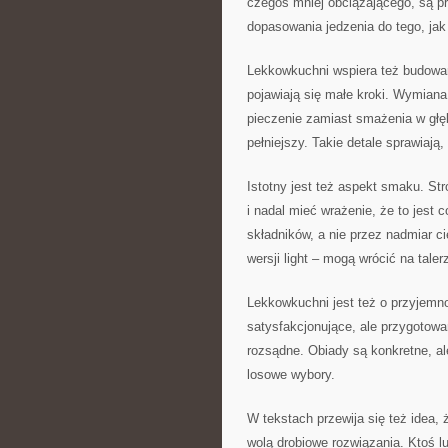
czegoś mniej obciążającego, są pr
dopasowania jedzenia do tego, jak 
Lekkowkuchni wspiera też budowan
pojawiają się małe kroki. Wymiana
pieczenie zamiast smażenia w głęb
pełniejszy. Takie detale sprawiają
Istotny jest też aspekt smaku. Str
i nadal mieć wrażenie, że to jest
składników, a nie przez nadmiar c
wersji light – mogą wrócić na taler
Lekkowkuchni jest też o przyjemno
satysfakcjonujące, ale przygotowan
rozsądne. Obiady są konkretne, al
losowe wybory.
W tekstach przewija się też idea, 
wolą drobiowe rozwiązania. Ktoś lu