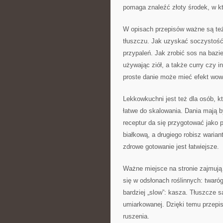
pomaga znaleźć złoty środek, w któ
W opisach przepisów ważne są też
tłuszczu. Jak uzyskać soczystość
przypaleń. Jak zrobić sos na bazi
używając ziół, a także curry czy i
proste danie może mieć efekt wow
Lekkowkuchni jest też dla osób, kt
łatwe do skalowania. Dania mają b
receptur da się przygotować jako p
białkową, a drugiego robisz waria
zdrowe gotowanie jest łatwiejsze.
Ważne miejsce na stronie zajmują 
się w odsłonach roślinnych: twar
bardziej „slow”: kasza. Tłuszcze 
umiarkowanej. Dzięki temu przepis
ruszenia.