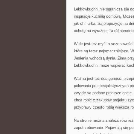
Lekkowkuchni nie ogranicza się do
inspiracje kuchnią domową. Możesz
jak chmurka. Są propozycje na dn
ochotę na wyraźne. Ta różnorodnoś
W tle jest też myśl o sezonowości
które są teraz najsmaczniejsze. W
Jesienią wchodzą dynia. Zimą przy
Lekkowkuchni może wspierać kuchn
Ważna jest też dostępność: przepis
polowania po specjalistycznych pó
zwykle są podane prostsze opcje. 
chcą robić z zakupów projektu życ
przyprawy często robią większą ró
Na stronie można znaleźć również 
zapotrzebowanie. Pojawiają się po