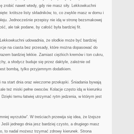
się zrobić nawet wtedy, gdy nie masz siły. Lekkowkuchni
nięte: krótsze listy składników, to, co zwykle masz w domu i
oleju. Jednocześnie przepisy nie idą w stronę bezsmakowej
ść, ale tak podane, by całość była bardziej fit.
. Lekkowkuchni udowadnia, że słodkie może być bardziej
zycje na ciasta bez przesady, które można dopasować do
 razem bardziej lekkie. Zamiast ciężkich kremów i ton cukru,
echy, a słodycz buduje się przez daktyle, zależnie od
e jest bombą, tylko przyjemnym dodatkiem.
ji na start dnia oraz wieczorne przekąski. Śniadania bywają
ale też miski pełne owoców. Kolacje często idą w kierunku
 Dzięki temu łatwiej utrzymać rytm jedzenia, w którym jest
niej wyrzutów”. W treściach przewija się idea, że lżejsze
 Jeśli jednego dnia jesz bardziej czysto, a drugiego masz
go, to nadal możesz trzymać zdrowy kierunek. Strona