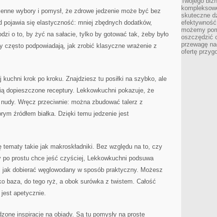
Twojego bizn
kompleksowe
enne wybory i pomysł, że zdrowe jedzenie może być bez
skuteczne dz
 pojawia się elastyczność: mniej zbędnych dodatków,
efektywność 
możemy pom
dzi o to, by żyć na sałacie, tylko by gotować tak, żeby było
oszczędzić 
przewagę nad
sy często podpowiadają, jak zrobić klasyczne wrażenie z
ofertę przyg
j kuchni krok po kroku. Znajdziesz tu posiłki na szybko, ale
ubią dopieszczone receptury. Lekkowkuchni pokazuje, że
ć nudy. Wręcz przeciwnie: można zbudować talerz z
ym źródłem białka. Dzięki temu jedzenie jest
ę tematy takie jak makroskładniki. Bez względu na to, czy
zy po prostu chce jeść czyściej, Lekkowkuchni podsuwa
i, jak dobierać węglowodany w sposób praktyczny. Możesz
ako baza, do tego ryż, a obok surówka z twistem. Całość
 jest apetycznie.
zone inspiracje na obiady. Są tu pomysły na proste