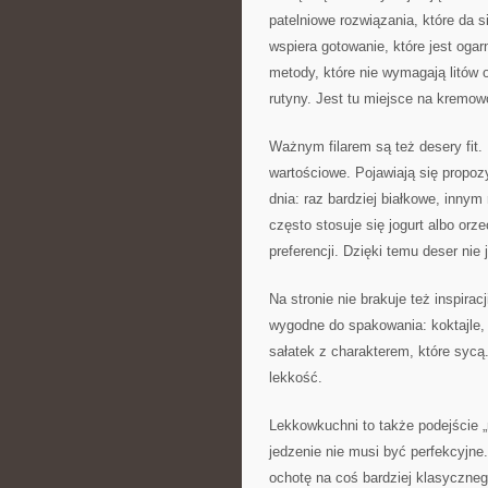
patelniowe rozwiązania, które da 
wspiera gotowanie, które jest ogar
metody, które nie wymagają litów 
rutyny. Jest tu miejsce na kremowo
Ważnym filarem są też desery fit
wartościowe. Pojawiają się propo
dnia: raz bardziej białkowe, innym
często stosuje się jogurt albo orz
preferencji. Dzięki temu deser ni
Na stronie nie brakuje też inspirac
wygodne do spakowania: koktajle, 
sałatek z charakterem, które sycą.
lekkość.
Lekkowkuchni to także podejście „m
jedzenie nie musi być perfekcyjne.
ochotę na coś bardziej klasyczne