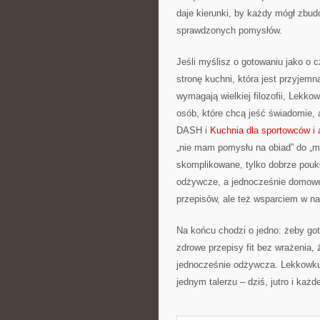
daje kierunki, by każdy mógł zbud
sprawdzonych pomysłów.
Jeśli myślisz o gotowaniu jako o 
stronę kuchni, która jest przyjemn
wymagają wielkiej filozofii, Lekko
osób, które chcą jeść świadomie, 
DASH i
Kuchnia dla sportowców i
„nie mam pomysłu na obiad” do „m
skomplikowane, tylko dobrze poukła
odżywcze, a jednocześnie domowe.
przepisów, ale też wsparciem w n
Na końcu chodzi o jedno: żeby go
zdrowe przepisy fit bez wrażenia,
jednocześnie odżywcza. Lekkowkuc
jednym talerzu – dziś, jutro i każd