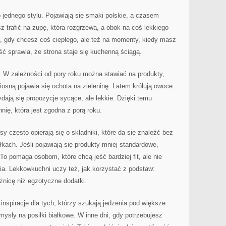
 jednego stylu. Pojawiają się smaki polskie, a czasem
 trafić na zupę, która rozgrzewa, a obok na coś lekkiego
i, gdy chcesz coś ciepłego, ale też na momenty, kiedy masz
ć sprawia, że strona staje się kuchenną ściągą.
. W zależności od pory roku można stawiać na produkty,
iosną pojawia się ochota na zieleninę. Latem królują owoce.
dają się propozycje sycące, ale lekkie. Dzięki temu
ię, która jest zgodna z porą roku.
y często opierają się o składniki, które da się znaleźć bez
łkach. Jeśli pojawiają się produkty mniej standardowe,
To pomaga osobom, które chcą jeść bardziej fit, ale nie
ia. Lekkowkuchni uczy też, jak korzystać z podstaw:
żnicę niż egzotyczne dodatki.
inspiracje dla tych, którzy szukają jedzenia pod większe
mysły na posiłki białkowe. W inne dni, gdy potrzebujesz