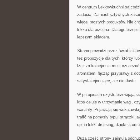
W centrum Lekkowkuchni są codzi
zadęcia. Zamiast sztywnych zasad
więcej prostych produktów. Nie cho
lekko dla brzucha. Dlatego przepi
lepszym składem.
Strona prowadzi przez świat lekkie
też propozycje dla tych, którzy l
lżejsza kolacja nie musi oznacza
aromatem, łącząc przyprawy z dobr
satysfakcjonujące, ale nie tłuste.
W przepisach często przewijają si
ktoś celuje w utrzymanie wagi, c
warianty. Pojawiają się wskazówk
trafić na pomysły typu: strączki j
spina lekki dressing, dzięki czemu
Dużą część strony zajmują odchud