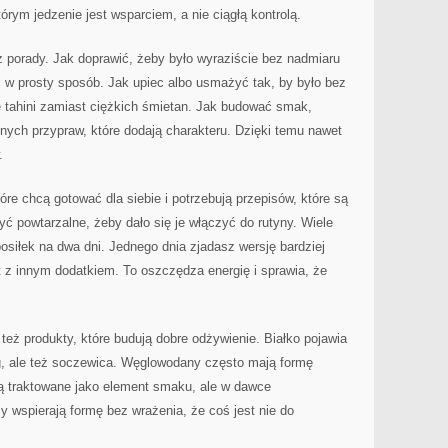
rym jedzenie jest wsparciem, a nie ciągłą kontrolą.
 porady. Jak doprawić, żeby było wyraziście bez nadmiaru
 w prosty sposób. Jak upiec albo usmażyć tak, by było bez
e tahini zamiast ciężkich śmietan. Jak budować smak,
nnych przypraw, które dodają charakteru. Dzięki temu nawet
.
óre chcą gotować dla siebie i potrzebują przepisów, które są
yć powtarzalne, żeby dało się je włączyć do rutyny. Wiele
osiłek na dwa dni. Jednego dnia zjadasz wersję bardziej
nt z innym dodatkiem. To oszczędza energię i sprawia, że
też produkty, które budują dobre odżywienie. Białko pojawia
óg, ale też soczewica. Węglowodany często mają formę
są traktowane jako element smaku, ale w dawce
y wspierają formę bez wrażenia, że coś jest nie do