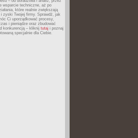
esu – od doradztwa i analiz, przez
 wsparcie techniczne, aż po
iałania, które realnie zwiększają
i zyski Twojej firmy. Sprawdź, jak
óc Ci uporządkować procesy,
czas i pieniądze oraz zbudować
 konkurencją – kliknij
tutaj
i poznaj
otowaną specjalnie dla Ciebie.