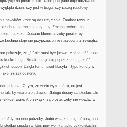
opozycje na proste miski. Takie podejście daje możliwość
wygląda dzień: czy jest w biegu, czy raczej resetowy.
ie nawyków, które są do utrzymania. Zamiast rewolucji
 składnika na mniej kaloryczny. Zmiana techniki na
okim tłuszczu. Dodanie błonnika, żeby posiłek był
, że kuchnia staje się przyjazna, a nie narzucona z zewnątrz.
ona pokazuje, że „fit” nie musi być jałowe. Można jeść lekko
 coś konkretnego. Smak buduje się poprzez dobrą jakość
iężkich sosów. Dzięki temu nawet klasyki – typu kotlety w
z jako lżejsza odsłona.
ści jedzenia. O tym, że warto wybierać to, co jest
e tak, by wspierało zdrowie. Dlatego desery są słodkie, ale
e lekkostrawne. A przekąski są proste, żeby nie wpadać w
że każdy ma inne potrzeby. Jedni wolą kuchnię roślinną, inni
bi słodkie śniadania, ktoś inny woli kanapki. Lekkowkuchni