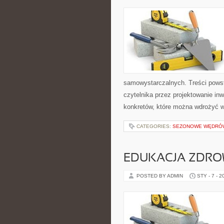
samowystarczalnych. Treści powst
czytelnika przez projektowanie inw
konkretów, które można wdrożyć 
CATEGORIES:
SEZONOWE WĘDRÓW
EDUKACJA ZDRO
POSTED BY ADMIN
STY - 7 - 2