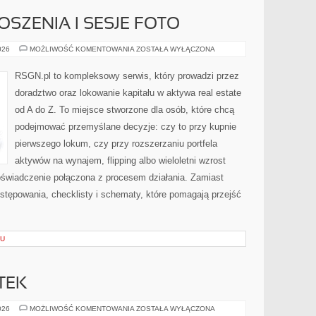
OSZENIA I SESJE FOTO
MARKETING,
026
MOŻLIWOŚĆ KOMENTOWANIA
ZOSTAŁA WYŁĄCZONA
OGŁOSZENIA
I
SESJE
RSGN.pl to kompleksowy serwis, który prowadzi przez
FOTO
doradztwo oraz lokowanie kapitału w aktywa real estate
od A do Z. To miejsce stworzone dla osób, które chcą
podejmować przemyślane decyzje: czy to przy kupnie
pierwszego lokum, czy przy rozszerzaniu portfela
aktywów na wynajem, flipping albo wieloletni wzrost
świadczenie połączona z procesem działania. Zamiast
ostępowania, checklisty i schematy, które pomagają przejść
KU
TEK
PRZEPISY
026
MOŻLIWOŚĆ KOMENTOWANIA
ZOSTAŁA WYŁĄCZONA
Z