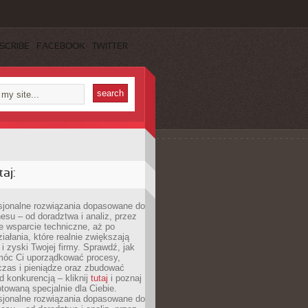
SCRIBE
FACEBOOK
TWITTER
aj:
esjonalne rozwiązania dopasowane do
esu – od doradztwa i analiz, przez
 wsparcie techniczne, aż po
iałania, które realnie zwiększają
i zyski Twojej firmy. Sprawdź, jak
óc Ci uporządkować procesy,
czas i pieniądze oraz zbudować
 konkurencją – kliknij
tutaj
i poznaj
otowaną specjalnie dla Ciebie.
esjonalne rozwiązania dopasowane do