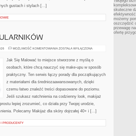
Twojego bizn
kompleksowe
nych gustach i stylach […]
skuteczne dz
efektywność 
ROWIE
możemy pom
oszczędzić 
przewagę nad
ofertę przyg
KULARNIKÓW
MAKIJAŻ
026
MOŻLIWOŚĆ KOMENTOWANIA
ZOSTAŁA WYŁĄCZONA
DLA
OKULARNIKÓW
Jak Się Malować to miejsce stworzone z myślą o
osobach, które chcą nauczyć się make-upu w sposób
praktyczny. Ten serwis łączy porady dla początkujących
z materiałami dla średniozaawansowanych, dzięki
czemu łatwo znaleźć treści dopasowane do poziomu.
Jeśli szukasz natchnienia na codzienny look, makijaż
prostu lepiej zrozumieć, co działa przy Twojej urodzie,
śnienia. Polecamy Makijaż dla skóry dojrzałej 40+ i […]
 I PRODUCENTY