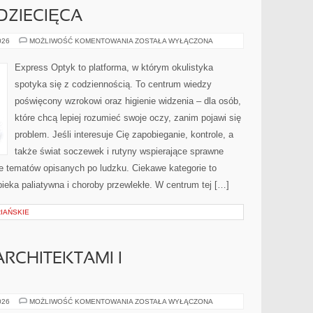
DZIECIĘCA
STOMATOLOGIA
026
MOŻLIWOŚĆ KOMENTOWANIA
ZOSTAŁA WYŁĄCZONA
DZIECIĘCA
Express Optyk to platforma, w którym okulistyka
spotyka się z codziennością. To centrum wiedzy
poświęcony wzrokowi oraz higienie widzenia – dla osób,
które chcą lepiej rozumieć swoje oczy, zanim pojawi się
problem. Jeśli interesuje Cię zapobieganie, kontrole, a
także świat soczewek i rutyny wspierające sprawne
ze tematów opisanych po ludzku. Ciekawe kategorie to
pieka paliatywna i choroby przewlekłe. W centrum tej […]
IAŃSKIE
RCHITEKTAMI I
WSPÓŁPRACA
026
MOŻLIWOŚĆ KOMENTOWANIA
ZOSTAŁA WYŁĄCZONA
Z