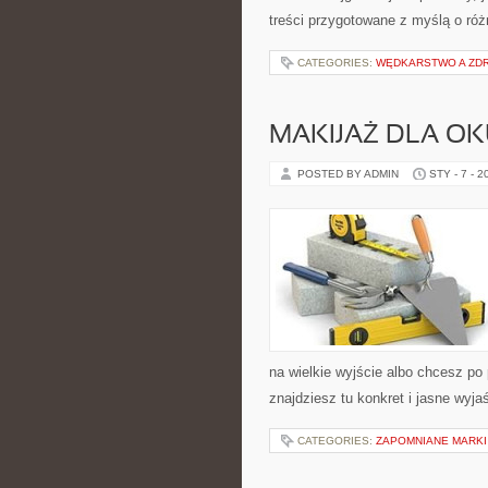
treści przygotowane z myślą o róż
CATEGORIES:
WĘDKARSTWO A ZD
MAKIJAŻ DLA O
POSTED BY ADMIN
STY - 7 - 2
na wielkie wyjście albo chcesz po 
znajdziesz tu konkret i jasne wyja
CATEGORIES:
ZAPOMNIANE MARKI