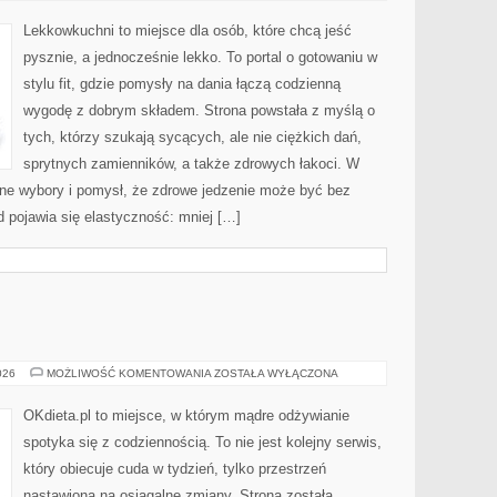
RESZTEK
Lekkowkuchni to miejsce dla osób, które chcą jeść
pysznie, a jednocześnie lekko. To portal o gotowaniu w
stylu fit, gdzie pomysły na dania łączą codzienną
wygodę z dobrym składem. Strona powstała z myślą o
tych, którzy szukają sycących, ale nie ciężkich dań,
sprytnych zamienników, a także zdrowych łakoci. W
ne wybory i pomysł, że zdrowe jedzenie może być bez
 pojawia się elastyczność: mniej […]
ŻYWNOŚĆ
026
MOŻLIWOŚĆ KOMENTOWANIA
ZOSTAŁA WYŁĄCZONA
OKdieta.pl to miejsce, w którym mądre odżywianie
spotyka się z codziennością. To nie jest kolejny serwis,
który obiecuje cuda w tydzień, tylko przestrzeń
nastawiona na osiągalne zmiany. Strona została