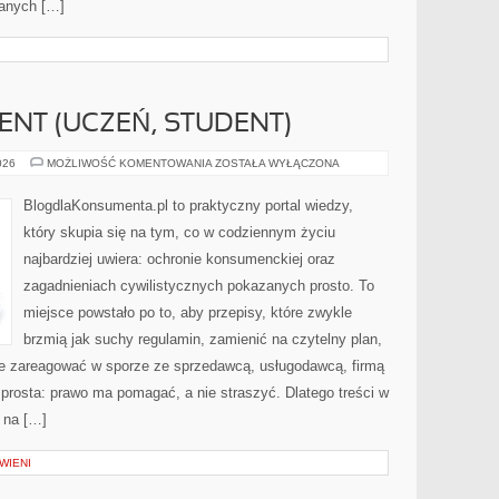
danych […]
NT (UCZEŃ, STUDENT)
MŁODY
026
MOŻLIWOŚĆ KOMENTOWANIA
ZOSTAŁA WYŁĄCZONA
KONSUMENT
(UCZEŃ,
STUDENT)
BlogdlaKonsumenta.pl to praktyczny portal wiedzy,
który skupia się na tym, co w codziennym życiu
najbardziej uwiera: ochronie konsumenckiej oraz
zagadnieniach cywilistycznych pokazanych prosto. To
miejsce powstało po to, aby przepisy, które zwykle
brzmią jak suchy regulamin, zamienić na czytelny plan,
nie zareagować w sporze ze sprzedawcą, usługodawcą, firmą
t prosta: prawo ma pomagać, a nie straszyć. Dlatego treści w
 na […]
WIENI