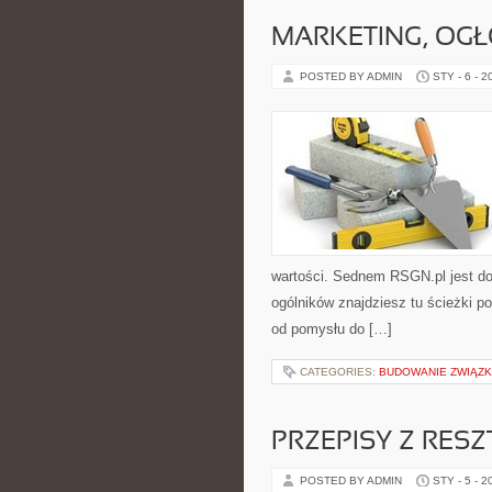
MARKETING, OGŁ
POSTED BY ADMIN
STY - 6 - 2
wartości. Sednem RSGN.pl jest do
ogólników znajdziesz tu ścieżki p
od pomysłu do […]
CATEGORIES:
BUDOWANIE ZWIĄZ
PRZEPISY Z RESZ
POSTED BY ADMIN
STY - 5 - 2