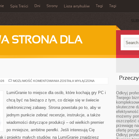
rie
Dni
Strony
Tagi
Tagi
Spis Treści
Lista artykułów
SUB
A STRONA DLA
Przeczyt
GRY
026
MOŻLIWOŚĆ KOMENTOWANIA
ZOSTAŁA WYŁĄCZONA
SIECIOWE
LumiGranie to miejsce dla osób, które kochają gry PC i
Odkryj prof
Twojego bizn
chcą być na bieżąco z tym, co dzieje się w świecie
kompleksowe
skuteczne dz
elektronicznej zabawy. Strona powstała po to, aby w
efektywność 
jednym punkcie zebrać recenzje, instrukcje, a także
możemy pom
oszczędzić 
wiadomości dotyczące produkcji – od wielkich premier
przewagę nad
po mniejsze, ambitne perełki. Jeśli interesują Cię
ofertę przyg
Odkryj prof
ak i projekty małych studiów, na LumiGranie znajdziesz