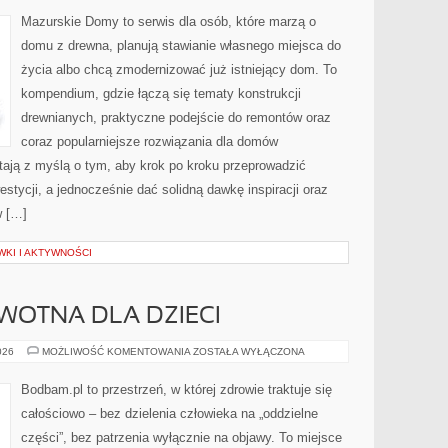
ARCHITEKTAMI
I
Mazurskie Domy to serwis dla osób, które marzą o
WYKONAWCAMI
domu z drewna, planują stawianie własnego miejsca do
życia albo chcą zmodernizować już istniejący dom. To
kompendium, gdzie łączą się tematy konstrukcji
drewnianych, praktyczne podejście do remontów oraz
coraz popularniejsze rozwiązania dla domów
ają z myślą o tym, aby krok po kroku przeprowadzić
estycji, a jednocześnie dać solidną dawkę inspiracji oraz
w […]
KI I AKTYWNOŚCI
WOTNA DLA DZIECI
EDUKACJA
026
MOŻLIWOŚĆ KOMENTOWANIA
ZOSTAŁA WYŁĄCZONA
ZDROWOTNA
DLA
DZIECI
Bodbam.pl to przestrzeń, w której zdrowie traktuje się
całościowo – bez dzielenia człowieka na „oddzielne
części”, bez patrzenia wyłącznie na objawy. To miejsce