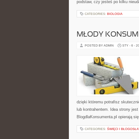
podstaw, czy jesteś po kilku nieu
CATEGORIES:
BIOLOGIA
MŁODY KONSUME
POSTED BY ADMIN
STY - 6 - 2
dzięki któremu potrafisz skutecz
lub kontrahentem. Idea strony jes
BlogdlaKonsumenta.pl opierają się
CATEGORIES:
ŚWIĘCI I BŁOGOSŁA