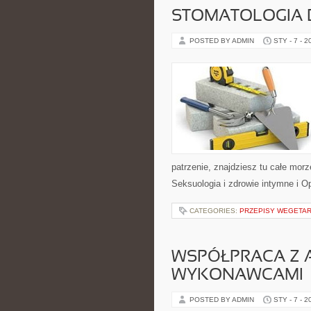
STOMATOLOGIA 
POSTED BY ADMIN
STY - 7 - 2
patrzenie, znajdziesz tu całe mor
Seksuologia i zdrowie intymne i O
CATEGORIES:
PRZEPISY WEGETAR
WSPÓŁPRACA Z A
WYKONAWCAMI
POSTED BY ADMIN
STY - 7 - 2