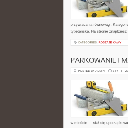
przywracania równowagi. Kategorie
tybetańska. Na stronie znajdziesz 
CATEGORIES:
RODZAJE KAWY
PARKOWANIE I 
POSTED BY ADMIN
STY - 6 - 2
w mieście — stał się uporządkowa