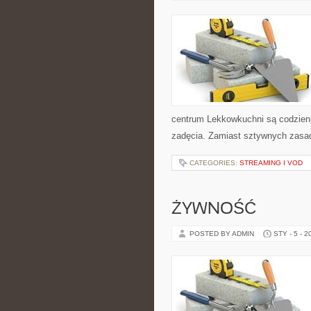
centrum Lekkowkuchni są codzien
zadęcia. Zamiast sztywnych zasad
CATEGORIES:
STREAMING I VOD
ŻYWNOŚĆ
POSTED BY ADMIN
STY - 5 - 2