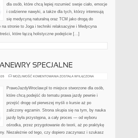
dla osób, które chcą lepiej rozumieć swoje ciało, emocje
i codzienne nawyki, a także dla tych, którzy interesują
się medycyną naturalną oraz TCM jako drogą do
 na stronie to Joga i techniki relaksacyjne i Medycyna
treści, które łączą holistyczne podejście […]
MANEWRY SPECJALNE
PARKOWANIE
026
MOŻLIWOŚĆ KOMENTOWANIA
ZOSTAŁA WYŁĄCZONA
I
MANEWRY
SPECJALNE
PrawoJazdyWroclaw.pl to miejsce stworzone dla osób,
które chcą podejść do tematu prawa jazdy pewnie i
przejść drogę od pierwszej myśli o kursie aż po
zaliczony egzamin. Strona skupia się na tym, by nauka
jazdy była przystępna, a cały proces — od wyboru
ośrodka, przez przygotowanie do teorii, aż po praktykę
ny. Niezależnie od tego, czy dopiero zaczynasz i szukasz