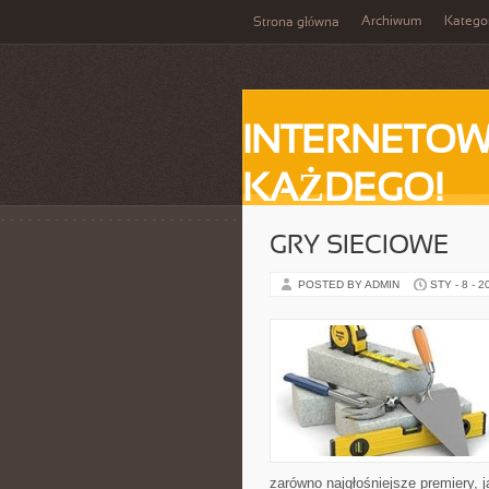
Archiwum
Katego
Strona główna
INTERNETOW
KAŻDEGO!
GRY SIECIOWE
POSTED BY ADMIN
STY - 8 - 2
zarówno najgłośniejsze premiery, j