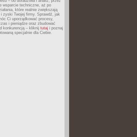
esu – od doradztwa i analiz, przez
 wsparcie techniczne, aż po
iałania, które realnie zwiększają
i zyski Twojej firmy. Sprawdź, jak
óc Ci uporządkować procesy,
czas i pieniądze oraz zbudować
 konkurencją – kliknij
tutaj
i poznaj
otowaną specjalnie dla Ciebie.