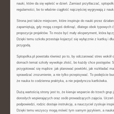
nauki, które da się wpleść w dzień. Zamiast przytłaczać, sptopol
regularności, bo to właśnie ciągłość najczęściej wygrywają z nauk
Strona jest także miejscem, które inspiruje do nauki przez działani
zapamiętują, gdy mogą czegoś dotknąć, dlatego obok typowych ć
propozycje projektów. To może być mały eksperyment, która łąc
Dzięki temu szkoła przestaje kojarzyć się wyłącznie z kartką i d
przygodą.
Sptopolka.pl powstała również po to, by odczarować stres wokół o
domach temat szkoły wywołuje złość, bo każdy chce postępów. S
przygotować się mądrze: jak planować powtórki, jak rozkładać mate
sprawdzać zrozumienie, a nie tylko przepisywać. To podejście bu
że nauka to codzienna praktyka, a nie pojedyncza kartkówka.
Dużą wartością strony jest to, że kieruje wsparcie do trzech grup 
dorosłych wspierających oraz osób prowadzących zajęcia. Uczeń 
podpowiedzi, rodzic dostaje instrukcję, a nauczyciel zyskuje inspi
Dzięki temu wszyscy mogą mówić tym samym językiem, a nauka 