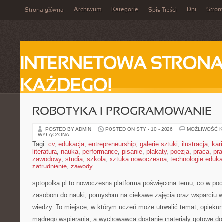
Archiwum
Kategorie
Dni
Stron
Strona główna
Spis Treści
INTERNETOWA STRONA
KAŻDEGO!
ROBOTYKA I PROGRAMOWANIE
POSTED BY ADMIN
POSTED ON STY - 10 - 2026
MOŻLIWOŚĆ 
WYŁĄCZONA
Tagi:
cv
,
edukacja
,
entrepreneurship
,
galerie sztuki
,
ilustracja
,
kar
literatura
,
nauka
,
performance
,
pisanie
,
plakaty
,
poezja
,
praca
,
pr
zawodowy
,
studia
,
szkoła
,
sztuka nowoczesna
,
technologie eduk
zatrudnienie
,
zawody
sptopolka.pl to nowoczesna platforma poświęcona temu, co w po
zasobom do nauki, pomysłom na ciekawe zajęcia oraz wsparciu 
wiedzy. To miejsce, w którym uczeń może utrwalić temat, opieku
mądrego wspierania, a wychowawca dostanie materiały gotowe do 