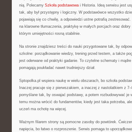
nią. Polecamy
Szkoła podstawowa
i Historia. Ideą serwisu jest u
tak, aby był przystępny i logiczny. W podstawówce wszystko dzi
pojawiają się co chwilę, a odpowiedzi ustne potrafią zestresować.
na klarowne tłumaczenia, praktykę w małych porcjach oraz dobry
którym umiejętności rosną stabilnie.
Na stronie znajdziesz treści do nauki przygotowane tak, by odpow
szkolne: porządkowanie wiedzy, trening przed testem, a także pog
jest oderwane od praktyki gadanie. To czytelne schematy i mądre
pomagają poukładać nawet trudniejszy dział.
Sptopolka.pl wspiera naukę w wielu obszarach, bo szkoła podstaw
Inaczej pracuje się z pierwszakiem, a inaczej z nastolatkiem z 7–
pomyślane tak, by oswajać podstawy, a potem rozbudowywać je w
temu można wrócić do fundamentów, kiedy jest taka potrzeba, ale
uczeń ma ochotę na więcej.
Ważnym filarem strony są pomocne zasoby do powtórek. Ćwiczen
napięcia, bo łatwo o rozproszenie. Serwis pomaga to uporządkowa