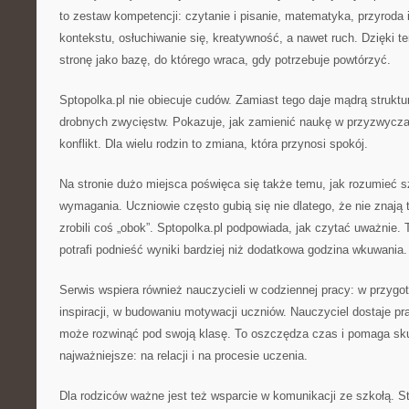
to zestaw kompetencji: czytanie i pisanie, matematyka, przyroda 
kontekstu, osłuchiwanie się, kreatywność, a nawet ruch. Dzięki
stronę jako bazę, do którego wraca, gdy potrzebuje powtórzyć.
Sptopolka.pl nie obiecuje cudów. Zamiast tego daje mądrą strukt
drobnych zwycięstw. Pokazuje, jak zamienić naukę w przyzwyczaj
konflikt. Dla wielu rodzin to zmiana, która przynosi spokój.
Na stronie dużo miejsca poświęca się także temu, jak rozumieć s
wymagania. Uczniowie często gubią się nie dlatego, że nie znają t
zrobili coś „obok”. Sptopolka.pl podpowiada, jak czytać uważnie. 
potrafi podnieść wyniki bardziej niż dodatkowa godzina wkuwania.
Serwis wspiera również nauczycieli w codziennej pracy: w przygot
inspiracji, w budowaniu motywacji uczniów. Nauczyciel dostaje p
może rozwinąć pod swoją klasę. To oszczędza czas i pomaga sku
najważniejsze: na relacji i na procesie uczenia.
Dla rodziców ważne jest też wsparcie w komunikacji ze szkołą. 