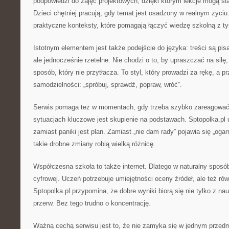
podpowiedzi do zajęć projektowych, dzięki którym lekcje mogą sta
Dzieci chętniej pracują, gdy temat jest osadzony w realnym życiu
praktyczne konteksty, które pomagają łączyć wiedzę szkolną z ty
Istotnym elementem jest także podejście do języka: treści są pisa
ale jednocześnie rzetelne. Nie chodzi o to, by upraszczać na siłę
sposób, który nie przytłacza. To styl, który prowadzi za rękę, a 
samodzielności: „spróbuj, sprawdź, popraw, wróć”.
Serwis pomaga też w momentach, gdy trzeba szybko zareagować:
sytuacjach kluczowe jest skupienie na podstawach. Sptopolka.pl 
zamiast paniki jest plan. Zamiast „nie dam rady” pojawia się „oga
takie drobne zmiany robią wielką różnicę.
Współczesna szkoła to także internet. Dlatego w naturalny sposób
cyfrowej. Uczeń potrzebuje umiejętności oceny źródeł, ale też ró
Sptopolka.pl przypomina, że dobre wyniki biorą się nie tylko z nau
przerw. Bez tego trudno o koncentrację.
Ważną cechą serwisu jest to, że nie zamyka się w jednym przed