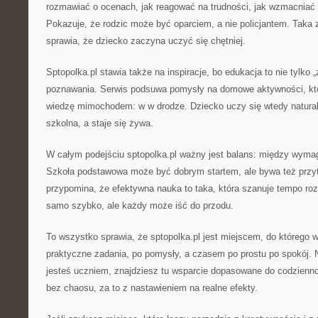
rozmawiać o ocenach, jak reagować na trudności, jak wzmacniać 
Pokazuje, że rodzic może być oparciem, a nie policjantem. Taka
sprawia, że dziecko zaczyna uczyć się chętniej.
Sptopolka.pl stawia także na inspiracje, bo edukacja to nie tylko 
poznawania. Serwis podsuwa pomysły na domowe aktywności, któ
wiedzę mimochodem: w w drodze. Dziecko uczy się wtedy naturaln
szkolna, a staje się żywa.
W całym podejściu sptopolka.pl ważny jest balans: między wyma
Szkoła podstawowa może być dobrym startem, ale bywa też przyt
przypomina, że efektywna nauka to taka, która szanuje tempo roz
samo szybko, ale każdy może iść do przodu.
To wszystko sprawia, że sptopolka.pl jest miejscem, do którego wr
praktyczne zadania, po pomysły, a czasem po prostu po spokój. N
jesteś uczniem, znajdziesz tu wsparcie dopasowane do codzienno
bez chaosu, za to z nastawieniem na realne efekty.