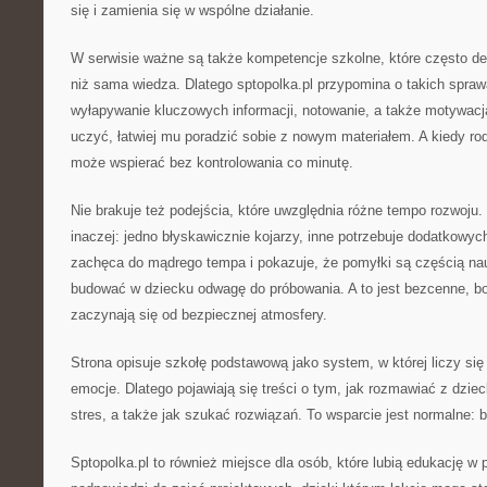
się i zamienia się w wspólne działanie.
W serwisie ważne są także kompetencje szkolne, które często de
niż sama wiedza. Dlatego sptopolka.pl przypomina o takich spraw
wyłapywanie kluczowych informacji, notowanie, a także motywacja
uczyć, łatwiej mu poradzić sobie z nowym materiałem. A kiedy ro
może wspierać bez kontrolowania co minutę.
Nie brakuje też podejścia, które uwzględnia różne tempo rozwoju
inaczej: jedno błyskawicznie kojarzy, inne potrzebuje dodatkowyc
zachęca do mądrego tempa i pokazuje, że pomyłki są częścią nauk
budować w dziecku odwagę do próbowania. A to jest bezcenne, b
zaczynają się od bezpiecznej atmosfery.
Strona opisuje szkołę podstawową jako system, w której liczy się n
emocje. Dlatego pojawiają się treści o tym, jak rozmawiać z dzie
stres, a także jak szukać rozwiązań. To wsparcie jest normalne: 
Sptopolka.pl to również miejsce dla osób, które lubią edukację w 