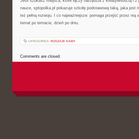
Jeśli szukasz miejsca, które łączy narzędzia z kreatywnością i
nauce, sptopolka.pl pokazuje szkołę podstawową taką, jaka jest 
też pełną rozwoju. I co najważniejsze: pomaga przejść przez nią s
temat po temacie, dzień po dniu.
CATEGORIES:
RODZAJE KAWY
Comments are closed.