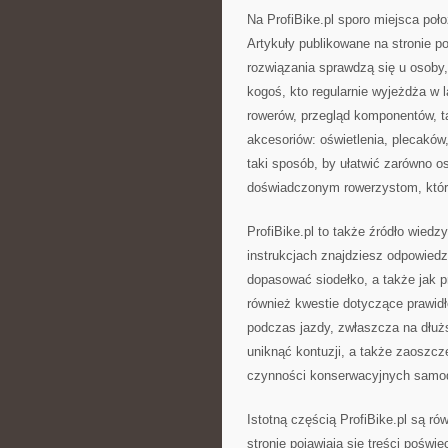
Na ProfiBike.pl sporo miejsca poł
Artykuły publikowane na stronie p
rozwiązania sprawdzą się u osoby,
kogoś, kto regularnie wyjeżdża w 
rowerów, przegląd komponentów, t
akcesoriów: oświetlenia, plecaków,
taki sposób, by ułatwić zarówno 
doświadczonym rowerzystom, któr
ProfiBike.pl to także źródło wiedz
instrukcjach znajdziesz odpowied
dopasować siodełko, a także jak 
również kwestie dotyczące prawid
podczas jazdy, zwłaszcza na dłuż
uniknąć kontuzji, a także zaoszc
czynności konserwacyjnych samod
Istotną częścią ProfiBike.pl są 
stronie pojawiają się treści pośw