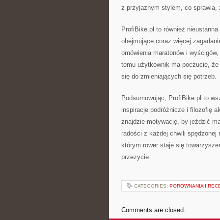
z przyjaznym stylem, co sprawia, 
ProfiBike.pl to również nieustanna
obejmujące coraz więcej zagadani
omówienia maratonów i wyścigów, 
temu użytkownik ma poczucie, że t
się do zmieniających się potrzeb.
Podsumowując, ProfiBike.pl to wsz
inspiracje podróżnicze i filozofię
znajdzie motywację, by jeździć mą
radości z każdej chwili spędzonej 
którym rower staje się towarzysze
przeżycie.
CATEGORIES:
PORÓWNANIA I REC
Comments are closed.