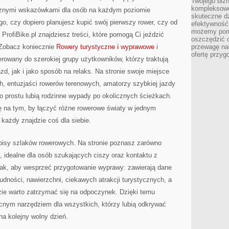
Twojego bizn
kompleksowe
ycznymi wskazówkami dla osób na każdym poziomie
skuteczne dz
o, czy dopiero planujesz kupić swój pierwszy rower, czy od
efektywność 
możemy pom
 ProfiBike.pl znajdziesz treści, które pomogą Ci jeździć
oszczędzić 
. Zobacz koniecznie
Rowery turystyczne i wyprawowe
i
przewagę nad
ofertę przyg
erowany do szerokiej grupy użytkowników, którzy traktują
d, jak i jako sposób na relaks. Na stronie swoje miejsce
h, entuzjaści rowerów terenowych, amatorzy szybkiej jazdy
po prostu lubią rodzinne wypady po okolicznych ścieżkach.
ię na tym, by łączyć różne rowerowe światy w jednym
ażdy znajdzie coś dla siebie.
opisy szlaków rowerowych. Na stronie poznasz zarówno
ki, idealne dla osób szukających ciszy oraz kontaktu z
 tak, aby wesprzeć przygotowanie wyprawy: zawierają dane
rudności, nawierzchni, ciekawych atrakcji turystycznych, a
zie warto zatrzymać się na odpoczynek. Dzięki temu
ocnym narzędziem dla wszystkich, którzy lubią odkrywać
 na kolejny wolny dzień.