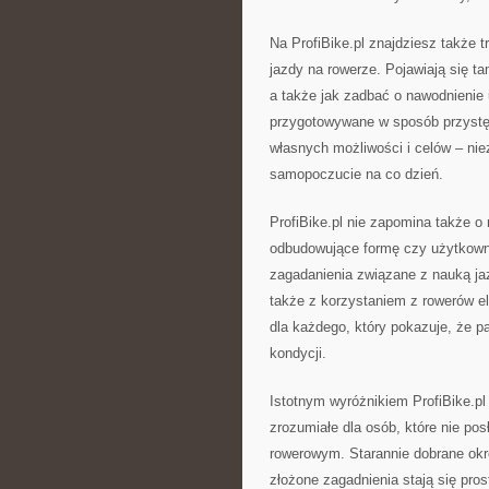
Na ProfiBike.pl znajdziesz także 
jazdy na rowerze. Pojawiają się t
a także jak zadbać o nawodnienie u
przygotowywane w sposób przystę
własnych możliwości i celów – niez
samopoczucie na co dzień.
ProfiBike.pl nie zapomina także o
odbudowujące formę czy użytkowni
zagadanienia związane z nauką ja
także z korzystaniem z rowerów el
dla każdego, który pokazuje, że 
kondycji.
Istotnym wyróżnikiem ProfiBike.pl 
zrozumiałe dla osób, które nie pos
rowerowym. Starannie dobrane okreś
złożone zagadnienia stają się pros