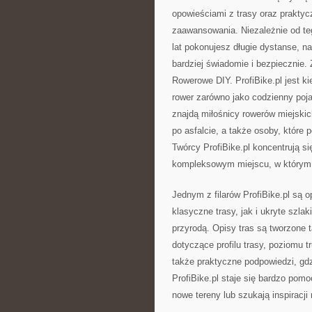
opowieściami z trasy oraz prakt
zaawansowania. Niezależnie od teg
lat pokonujesz długie dystanse, na
bardziej świadomie i bezpiecznie
Rowerowe DIY. ProfiBike.pl jest ki
rower zarówno jako codzienny pojaz
znajdą miłośnicy rowerów miejskic
po asfalcie, a także osoby, które 
Twórcy ProfiBike.pl koncentrują s
kompleksowym miejscu, w którym k
Jednym z filarów ProfiBike.pl są 
klasyczne trasy, jak i ukryte szla
przyrodą. Opisy tras są tworzone
dotyczące profilu trasy, poziomu t
także praktyczne podpowiedzi, gd
ProfiBike.pl staje się bardzo pom
nowe tereny lub szukają inspiracji