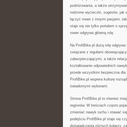
podróżowania, a także utrzymywan
rodzinne wycieczki, sugestie, jak 
łączyć rower z innymi pasjami, tak
staje się nie tylko portalem o spr
rower odgrywa główną rolę.
Na ProfiBike.pl dużą rolę odgrywa
związane z regułami obowiązujący
zabezpieczającymi, a także relac
kształtowanie odpowiednich nawykó
przede wszystkim bezpieczna dla 
ProfiBike.pl wspiera kulturę rozsą
świadomymi wyborami.
Strona ProfiBike.pl to również mi
regionów. W treściach często pojaw
zmieniać nawyk ruchu i stawać si
podejściu ProfiBike.pl staje się c
doświadczenia różnych kolarzy, za