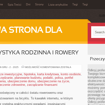
rie
Dni
Strony
Tagi
Tagi
Spis Treści
Lista artykułów
SUB
A STRONA DLA
STYKA RODZINNA I ROWERY
Przeczyt
ROWEROWA
 GRU - 2 - 2025
MOŻLIWOŚĆ KOMENTOWANIA
ZOSTAŁA
TURYSTYKA
Odkryj prof
RODZINNA
Twojego bizn
ze inwestycyjne
,
hipoteka
,
karta kredytowa
,
konto osobiste
,
I
kompleksowe
czędzanie
,
planowanie budżetu
,
podatki
,
polisa
ROWERY
,
portfel
MIEJSKIE
skuteczne dz
enia
,
ubezpieczenie domu
,
ubezpieczenie na życie
,
efektywność 
eczenie zdrowotne
,
zarządzanie finansami
możemy pom
oszczędzić 
a poświęcony w całości światu rowerowemu oraz
przewagę nad
óżowaniem na bicyklu. To kawałek internetu, w którym
ofertę przyg
Odkryj prof
z rzetelną praktycznymi poradami, inspirującymi