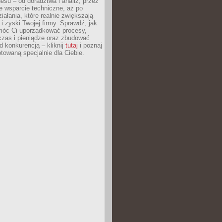
esu – od doradztwa i analiz, przez
 wsparcie techniczne, aż po
iałania, które realnie zwiększają
i zyski Twojej firmy. Sprawdź, jak
óc Ci uporządkować procesy,
czas i pieniądze oraz zbudować
 konkurencją – kliknij
tutaj
i poznaj
otowaną specjalnie dla Ciebie.