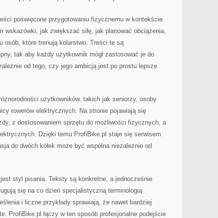
treści poświęcone przygotowaniu fizycznemu w kontekście
am wskazówki, jak zwiększać siłę, jak planować obciążenia,
 osób, które trenują kolarstwo. Treści te są
pny, tak aby każdy użytkownik mógł zastosować je do
ależnie od tego, czy jego ambicją jest po prostu lepsze
 różnorodności użytkowników, takich jak seniorzy, osoby
cy rowerów elektrycznych. Na stronie pojawiają się
zdy, z dostosowaniem sprzętu do możliwości fizycznych, a
ektrycznych. Dzięki temu ProfiBike.pl staje się serwisem
pasja do dwóch kółek może być wspólna niezależnie od
jest styl pisania. Teksty są konkretne, a jednocześnie
ługują się na co dzień specjalistyczną terminologią
lenia i liczne przykłady sprawiają, że nawet bardziej
te. ProfiBike.pl łączy w ten sposób profesjonalne podejście