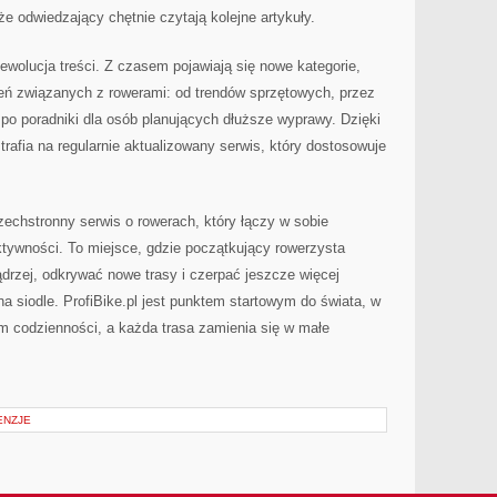
że odwiedzający chętnie czytają kolejne artykuły.
 ewolucja treści. Z czasem pojawiają się nowe kategorie,
eń związanych z rowerami: od trendów sprzętowych, przez
po poradniki dla osób planujących dłuższe wyprawy. Dzięki
rafia na regularnie aktualizowany serwis, który dostosowuje
echstronny serwis o rowerach, który łączy w sobie
 aktywności. To miejsce, gdzie początkujący rowerzysta
drzej, odkrywać nowe trasy i czerpać jeszcze więcej
na siodle. ProfiBike.pl jest punktem startowym do świata, w
m codzienności, a każda trasa zamienia się w małe
ENZJE