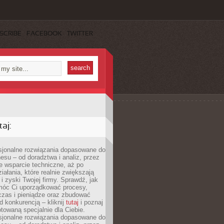
SCRIBE
FACEBOOK
TWITTER
aj:
esjonalne rozwiązania dopasowane do
esu – od doradztwa i analiz, przez
 wsparcie techniczne, aż po
iałania, które realnie zwiększają
i zyski Twojej firmy. Sprawdź, jak
óc Ci uporządkować procesy,
czas i pieniądze oraz zbudować
 konkurencją – kliknij
tutaj
i poznaj
otowaną specjalnie dla Ciebie.
esjonalne rozwiązania dopasowane do