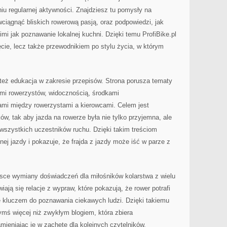
iu regularnej aktywności. Znajdziesz tu pomysły na
wciągnąć bliskich rowerową pasją, oraz podpowiedzi, jak
imi jak poznawanie lokalnej kuchni. Dzięki temu ProfiBike.pl
zęcie, lecz także przewodnikiem po stylu życia, w którym
 też edukacja w zakresie przepisów. Strona porusza tematy
mi rowerzystów, widocznością, środkami
jami między rowerzystami a kierowcami. Celem jest
w, tak aby jazda na rowerze była nie tylko przyjemna, ale
wszystkich uczestników ruchu. Dzięki takim treściom
dnej jazdy i pokazuje, że frajda z jazdy może iść w parze z
ejsce wymiany doświadczeń dla miłośników kolarstwa z wielu
iają się relacje z wypraw, które pokazują, że rower potrafi
ę kluczem do poznawania ciekawych ludzi. Dzięki takiemu
zymś więcej niż zwykłym blogiem, która zbiera
mieniając je w zachętę dla kolejnych czytelników.