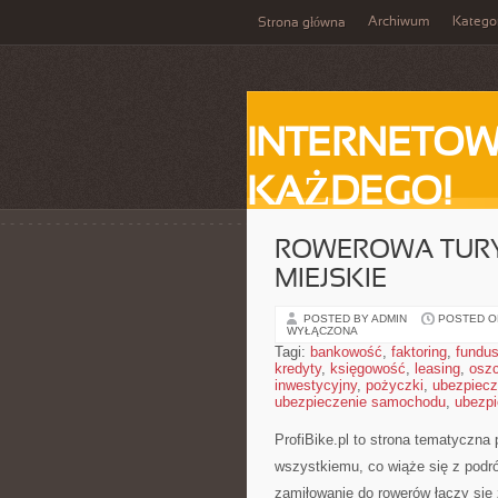
Archiwum
Katego
Strona główna
INTERNETOW
KAŻDEGO!
ROWEROWA TURY
MIEJSKIE
POSTED BY ADMIN
POSTED ON
WYŁĄCZONA
Tagi:
bankowość
,
faktoring
,
fundus
kredyty
,
księgowość
,
leasing
,
osz
inwestycyjny
,
pożyczki
,
ubezpiecz
ubezpieczenie samochodu
,
ubezpi
ProfiBike.pl to strona tematyczn
wszystkiemu, co wiąże się z podr
zamiłowanie do rowerów łączy się 