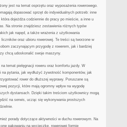
ożony jest na temat osprzętu oraz wyposażenia rowerowego.
omagają dopasować sprzęt do indywidualnych potrzeb: inne
 która dojeżdża codziennie do pracy po mieście, a inne u
las. Na stronie znajdziesz zestawienia różnych typów
akich jak napęd, a także wrażenia z użytkowania
 liczników oraz ubioru rowerowej. Te treści są tworzone w
osobom zaczynającym przygodę z rowerem, jak i bardziej
zy chcą udoskonalić swoje maszyny.
y na temat pielęgnacji roweru oraz komfortu jazdy. W
zi na pytania, jak wydłużyć żywotność komponentów, jak
przygotować rower do dłuższej wyprawy. Poruszane są
łowej pozycji, które mają ogromny wpływ na wygodę
szych dystansach. Dzięki takim treściom użytkownicy mogą
zędzić na serwis, ucząc się wykonywania prostszych
zielnie.
również porady dotyczące aktywności w duchu rowerowym. Na
ięcone pakowaniu na wycieczkę, rowerowej formie