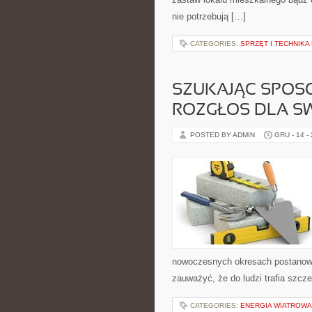
nie potrzebują […]
CATEGORIES:
SPRZĘT I TECHNIKA
SZUKAJĄC SPOSO
ROZGŁOS DLA SW
POSTED BY ADMIN
GRU - 14 -
nowoczesnych okresach postanowić
zauważyć, że do ludzi trafia szcze
CATEGORIES:
ENERGIA WIATROWA