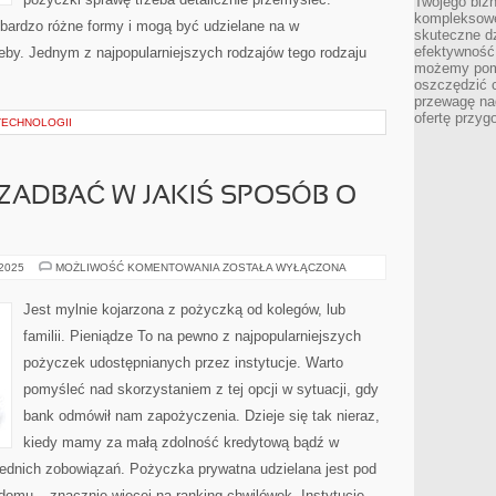
Twojego bizn
kompleksowe
ardzo różne formy i mogą być udzielane na w
skuteczne dz
efektywność 
zeby. Jednym z najpopularniejszych rodzajów tego rodzaju
możemy pom
oszczędzić 
przewagę nad
ofertę przyg
TECHNOLOGII
ZADBAĆ W JAKIŚ SPOSÓB O
WSKAZANE
 2025
MOŻLIWOŚĆ KOMENTOWANIA
ZOSTAŁA WYŁĄCZONA
JEST
ZADBAĆ
W
Jest mylnie kojarzona z pożyczką od kolegów, lub
JAKIŚ
SPOSÓB
familii. Pieniądze To na pewno z najpopularniejszych
O
SWOJĄ
pożyczek udostępnianych przez instytucje. Warto
pomyśleć nad skorzystaniem z tej opcji w sytuacji, gdy
bank odmówił nam zapożyczenia. Dzieje się tak nieraz,
kiedy mamy za małą zdolność kredytową bądź w
zednich zobowiązań. Pożyczka prywatna udzielana jest pod
domu – znacznie więcej na ranking chwilówek. Instytucje