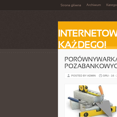
Archiwum
Katego
Strona główna
INTERNETOW
KAŻDEGO!
PORÓWNYWARKA
POZABANKOWY
POSTED BY ADMIN
GRU - 16 -