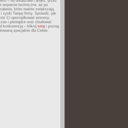
esu – od doradztwa i analiz, przez
 wsparcie techniczne, aż po
iałania, które realnie zwiększają
i zyski Twojej firmy. Sprawdź, jak
óc Ci uporządkować procesy,
czas i pieniądze oraz zbudować
 konkurencją – kliknij
tutaj
i poznaj
otowaną specjalnie dla Ciebie.