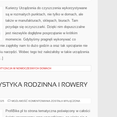
DZISIEJSZYCH
CZASACH
INTERNET
Kurierzy Urządzenia do czyszczenia wykorzystywane
są w rozmaitych punktach, nie tylko w domach, ale
także w manufakturach, sklepach, biurach. Tam
przydaje się oczyszczarki. Dzięki nim dopuszczalne
jest niezwykle dogłębne posprzątanie w krótkim
momencie. Gdybyśmy pragnęli wykonywać co
nie zajęłoby nam to dużo godzin a oraz tak sprzątanie nie
ciu narzędzi. Wobec tego też należałoby w takie urządzenia
…]
MATYZACJA W NOWOCZESNYCH DOMACH
STYKA RODZINNA I ROWERY
ROWEROWA
2025
MOŻLIWOŚĆ KOMENTOWANIA
ZOSTAŁA WYŁĄCZONA
TURYSTYKA
RODZINNA
I
ProfiBike.pl to strona tematyczna poświęcony w całości
ROWERY
MIEJSKIE