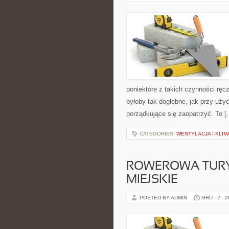
poniektóre z takich czynności ręcz
byłoby tak dogłębne, jak przy uży
porządkujące się zaopatrzyć. To [
CATEGORIES:
WENTYLACJA I KLI
ROWEROWA TURY
MIEJSKIE
POSTED BY ADMIN
GRU - 2 - 