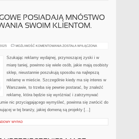
NGOWE POSIADAJĄ MNÓSTWO
ANIA SWOIM KLIENTOM.
FIRMY
 2025
MOŻLIWOŚĆ KOMENTOWANIA
ZOSTAŁA WYŁĄCZONA
MARKETINGOWE
POSIADAJĄ
MNÓSTWO
Szukając reklamy wydajnej, przynoszącej zyski i w
DO
ZAPROPONOWANIA
miarę taniej, powinno się wiele osób, jakie mają osobisty
SWOIM
KLIENTOM.
sklep, nieustannie poszukują sposobu na najlepszą
PRZYGOTOWUJĄ
reklamę w mieście. Szczególnie kiedy ma się interes w
Warszawie, to trzeba się pewnie postarać, by znaleźć
reklamę, która będzie się wyróżniać i zatrzymywać
 umie nic przyciągającego wymyśleć, powinna się zwrócić do
nującej w tej branży, jakiej domeną są projekty […]
ENDOWY WYPAD