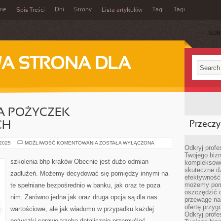
rie
Dni
Strony
Tagi
Tagi
Spis Treści
Lista artykułów
SUB
A STRONA DLA
 POŻYCZEK
CH
Przeczyt
PORÓWNYWARKA
 2025
MOŻLIWOŚĆ KOMENTOWANIA
ZOSTAŁA WYŁĄCZONA
Odkryj prof
POŻYCZEK
POZABANKOWYCH
Twojego bizn
szkolenia bhp kraków Obecnie jest dużo odmian
kompleksowe
skuteczne dz
zadłużeń. Możemy decydować się pomiędzy innymi na
efektywność 
możemy pom
te spełniane bezpośrednio w banku, jak oraz te poza
oszczędzić 
nim. Zarówno jedna jak oraz druga opcja są dla nas
przewagę nad
ofertę przyg
wartościowe, ale jak wiadomo w przypadku każdej
Odkryj prof
pożyczki sprawę trzeba detalicznie przemyśleć.