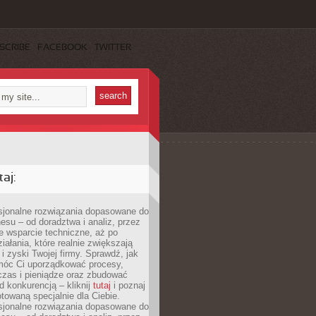
SCRIBE
FACEBOOK
TWITTER
aj:
esjonalne rozwiązania dopasowane do
esu – od doradztwa i analiz, przez
 wsparcie techniczne, aż po
iałania, które realnie zwiększają
i zyski Twojej firmy. Sprawdź, jak
óc Ci uporządkować procesy,
czas i pieniądze oraz zbudować
 konkurencją – kliknij
tutaj
i poznaj
otowaną specjalnie dla Ciebie.
esjonalne rozwiązania dopasowane do