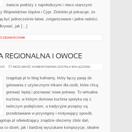
świecie podróży z najmłodszymi i nieco starszymi
 Województwo śląskie i Cypr. Zlotoloto.pl pokazuje, że
 być jednocześnie łatwe, zorganizowane i pełne radości.
dkrywać, jak […]
SZCZĘDNOŚCIOWE
A REGIONALNA I OWOCE
KUCHNIA
2025
MOŻLIWOŚĆ KOMENTOWANIA
ZOSTAŁA WYŁĄCZONA
POLSKA
REGIONALNA
I
Izagotuje.pl to blog kulinarny, który łączy pasję do
OWOCE
gotowania z użytecznymi trikami dla osób, które chcą
gotować lepiej i poznawać nowe potrawy. To wirtualna
kuchnia, w którym domowa kuchnia spotyka się z
twórczym podejściem, a tradycyjne przepisy są
przedstawiane w przystępny i motywujący sposób.
agotuje.pl odwiedzający znajdzie obszerny zbiór dań,
a co dzień, jak i bardziej wyszukane kompozycje, idealne