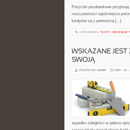
Pożyczki pozabankowe przyjmują b
rzeczywistości najróżniejsze potr
kredytów są z pewnością […]
CATEGORIES:
TESTY I RECENZJE 
WSKAZANE JEST 
SWOJĄ
POSTED BY ADMIN
GRU - 15 -
wypadku zaległości w spłacie upr
zastaw lokalu mieszkalnego bądź 