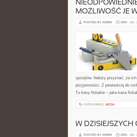
NIEODPOWIEDNIE
MOŻLIWOŚĆ JE 
POSTED BY ADMIN
GRU - 13 -
sprzętów. Należy przyznać, że ic
przyjemności. Z pewnością do ro
Tu kasy fiskalne – jaka kasa fiska
CATEGORIES:
MODA
W DZISIEJSZYCH
POSTED BY ADMIN
GRU - 13 -