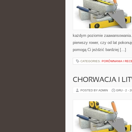
każdym poziomie zaawansowania. N
pierwszy rower, czy od lat pokonuj
pomogą Ci jeździć bardziej […]
CATEGORIES:
PORÓWNANIA I REC
CHORWACJA I LI
POSTED BY ADMIN
GRU - 2 - 