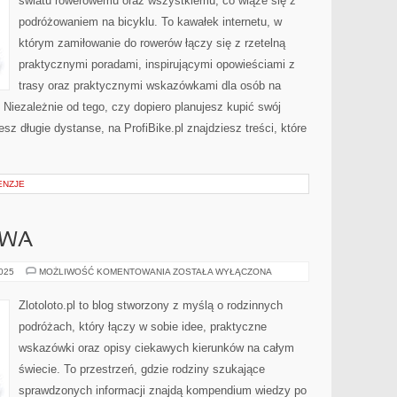
światu rowerowemu oraz wszystkiemu, co wiąże się z
podróżowaniem na bicyklu. To kawałek internetu, w
którym zamiłowanie do rowerów łączy się z rzetelną
praktycznymi poradami, inspirującymi opowieściami z
trasy oraz praktycznymi wskazówkami dla osób na
iezależnie od tego, czy dopiero planujesz kupić swój
esz długie dystanse, na ProfiBike.pl znajdziesz treści, które
ENZJE
TWA
CHORWACJA
2025
MOŻLIWOŚĆ KOMENTOWANIA
ZOSTAŁA WYŁĄCZONA
I
LITWA
Zlotoloto.pl to blog stworzony z myślą o rodzinnych
podróżach, który łączy w sobie idee, praktyczne
wskazówki oraz opisy ciekawych kierunków na całym
świecie. To przestrzeń, gdzie rodziny szukające
sprawdzonych informacji znajdą kompendium wiedzy po