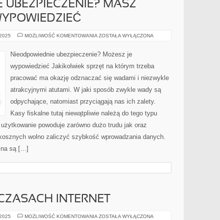
 UBEZPIECZENIE? MASZ
WYPOWIEDZIEĆ
NIEODPOWIEDNIE
 2025
MOŻLIWOŚĆ KOMENTOWANIA
ZOSTAŁA WYŁĄCZONA
UBEZPIECZENIE?
MASZ
MOŻLIWOŚĆ
Nieodpowiednie ubezpieczenie? Możesz je
JE
WYPOWIEDZIEĆ
wypowiedzieć Jakikolwiek sprzęt na którym trzeba
pracować ma okazję odznaczać się wadami i niezwykle
atrakcyjnymi atutami. W jaki sposób zwykle wady są
odpychające, natomiast przyciągają nas ich zalety.
Kasy fiskalne tutaj niewątpliwie należą do tego typu
h użytkowanie powoduje zarówno dużo trudu jak oraz
zkosznych wolno zaliczyć szybkość wprowadzania danych.
lna są […]
 CZASACH INTERNET
W
 2025
MOŻLIWOŚĆ KOMENTOWANIA
ZOSTAŁA WYŁĄCZONA