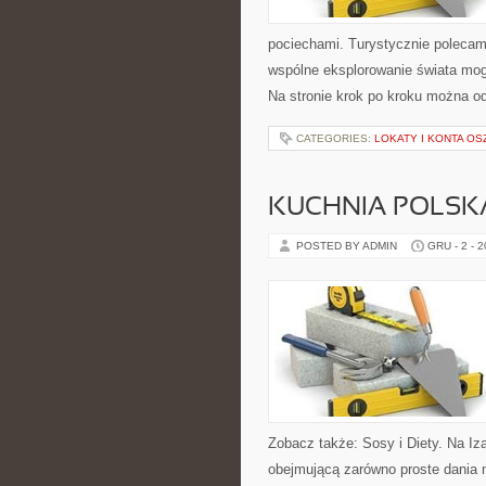
pociechami. Turystycznie polecamy
wspólne eksplorowanie świata mogą
Na stronie krok po kroku można o
CATEGORIES:
LOKATY I KONTA O
KUCHNIA POLSK
POSTED BY ADMIN
GRU - 2 - 
Zobacz także: Sosy i Diety. Na Iz
obejmującą zarówno proste dania n