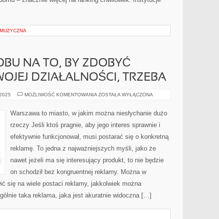
 MUZYCZNA
BU NA TO, BY ZDOBYĆ
OJEJ DZIAŁALNOŚCI, TRZEBA
SZUKAJĄC
 2025
MOŻLIWOŚĆ KOMENTOWANIA
ZOSTAŁA WYŁĄCZONA
SPOSOBU
NA
TO,
Warszawa to miasto, w jakim można niesłychanie dużo
BY
ZDOBYĆ
rzeczy Jeśli ktoś pragnie, aby jego interes sprawnie i
ROZGŁOS
DLA
efektywnie funkcjonował, musi postarać się o konkretną
SWOJEJ
DZIAŁALNOŚCI,
reklamę. To jedna z najważniejszych myśli, jako że
TRZEBA
nawet jeżeli ma się interesujący produkt, to nie będzie
on schodził bez kongruentnej reklamy. Można w
 się na wiele postaci reklamy, jakkolwiek można
gólnie taka reklama, jaka jest akuratnie widoczna […]