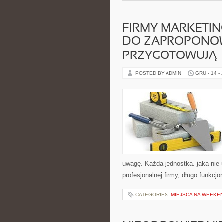
FIRMY MARKETI
DO ZAPROPONOW
PRZYGOTOWUJĄ
POSTED BY ADMIN
GRU - 14 -
uwagę. Każda jednostka, jaka nie
profesjonalnej firmy, długo funkcjo
CATEGORIES:
MIEJSCA NA WEEK