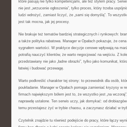
które pasują nie tylko kompetencjami, ale też stylem pracy. Serwi
nie jest „wrzucenie ogłoszenia”, tylko proces, który trzeba uspójn
ludzi wdrożyć, zamiast liczyć, że „sami się domyślą”. To wszyst
jest tak mocna, jak jej procesy.
Nie brakuje też tematów bardziej strategicznych i rynkowych: bran
a także polityka rabatowa. Manager w Opałach pokazuje, że cena ni
sygnałem wartości. W praktyce decyzje cenowe wpływają na marżę
potrafią nauczyć klientów, że warto negocjować na wejściu. Z kolei
przedstawiany nie jako „ładne obrazki”, tylko jako komunikat, k
łatwiej i budować przewagę.
Warto podkreślić charakter tej strony: to przewodnik dla osób, któ
poukładanie. Manager w Opałach pomaga zamieniać kryzysy w re
firmach największym bólem jest to, że wszystko jest „na wczoraj”,
naprawdę ustalone. Ten serwis uczy, jak domykać: od drobiazgów
temu przestajesz żyć w trybie chaosu, a zaczynasz działać w try
Czytelnik znajdzie tu również podejście do pracy, które łączy wyn