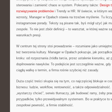
sterowania i zamienić chaos w system. Polecamy także:
Design t
rozwiązywanie problemów
i Trendy w HR. W świecie, w którym w
wzrosty, Manager w Opałach stawia na trzeźwe myślenie. Tu liczy 
instagramowe porady. Teksty są pisane tak, byś mógł użyć jak 
zespole. To nie jest zbiór definicji – to warsztat, w której ważne 
warunkach presji.
W centrum tej strony stoi prowadzenie – rozumiane jako umiejętn
też tworzenia kultury. Manager w Opałach pokazuje, jak porządko
kroku: od rozpoznania źródła tarcia, przez ustalenie kierunku, aż
dopilnowanie nawyków. To podejście jest szczególnie ważne, gdy
ciągłą walkę o termin, a firma rośnie szybciej niż zasady.
Duża część treści skupia się na tym, co najczęściej blokuje w 
biznesu: ludzie, workflow, rentowność, a także odpowiedzialność
„wystarczy chcieć”, serwis tłumaczy, jak budować ramy, żeby pra
przypadków, tylko przewidywalnym systemem. Bo w praktyce to w
zespołowi pewność, a firmie stabilność.