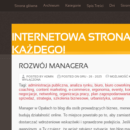
Archiwum
Kategorie
Dni
Stron
Strona główna
Spis Treści
INTERNETOWA STRONA
KAŻDEGO!
ROZWÓJ MANAGERA
POSTED BY ADMIN
POSTED ON GRU - 26 - 2025
MOŻLIWOŚĆ 
WYŁĄCZONA
Tagi:
administracja publiczna
,
analiza rynku
,
biuro
,
biuro coworkin
coaching
,
content marketing
,
e-commerce
,
ergonomia
,
eventy
,
ko
negocjacje
,
networking
,
organizacja pracy
,
plan zagospodarowani
sprzedaż
,
strategia
,
szkolenia biznesowe
,
urbanistyka
,
ustawy
Manager w Opałach to blog dla osób prowadzących biznes, mened
budują działalność online. To miejsce powstało po to, aby zamia
dostarczać wdrożeniowe wskazówki i sprawdzone podejścia. Jeśli 
awaryjnym, a Ty czujesz, że wciąż ratujesz sytuację, ten blog m