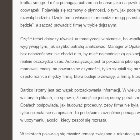
krótką smugę. Treści pomagają patrzeć na finanse jako na język de
obowiązek. Pojawiają się rozmowy o płynności, o tym, jak podejm
rozwalą budżetu. Dzięki temu właściciel i menedżer mogą przestać
będzie”, a zacząć prowadzić firmę w trybie dojrzałym.
Część treści dotyczy również automatyzacji w biznesie, bo współ
wygrywają tym, jak szybko potrafią analizować. Manager w Opała
bez nabożeństwa: nie chodzi o to, by mieć najmodniejszą aplikację
realnie oszczędza czas. Automatyzacja jest tu pokazana jako spos
marnowali energii na powtarzalne czynności, tylko skupiali się na
często różnica między firmą, która buduje przewagę, a firmą, któr
Bardzo istotny jest też wątek porządkowania informacji. W wielu 
w starych plikach, co sprawia, że odejście jednej osoby potrafi z
Opałach podpowiada, jak budować procedury, żeby firma nie była 
tylko opierała się na opisach. To podejście szczególnie pomaga 
w utrzymaniu jakości, kiedy zespół się rozrasta.
W tekstach pojawiają się również tematy związane z rekrutacją o