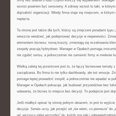
firmy bez dbania o ludzi często kończy się wypaleniem. Manager
wzrost powinien być sensowny. A zdrowy wzrost to taki, w którym r
dojrzałość organizacji. Wtedy firma staje się miejscem, w którym
napięcia.
Ta strona jest także dla tych, którzy są zmęczeni poradami typu „w
wreszcie wiedzieć, jak podejmować decyzje w niepewności. Zmian
elementem biznesu: rosną koszty, zmieniają się oczekiwania klie
zespoły pracują hybrydowo. Manager w Opałach pomaga zrozumie
nie zgubić sensu, a jednocześnie nie zamienić firmy w mielenie lu
Wielką zaletą tej przestrzeni jest to, że łączy biznesowe tematy 
zarządzania. Bo firma to nie tylko dashboardy, ale też emocje. Zr
pomaga lepiej prowadzić zespół, a jednocześnie nie wpadać w puła
Manager w Opałach pokazuje, jak budować przywództwo bez toksy
udawania, że biznes to miejsce bez decyzji. To podejście jest dojr
Jeśli miałbyś opisać tę stronę jednym obrazem, to jest to wyjśc
decyzje. Serwis uczy, jak przejść od „nie wiem, co pierwsze” do „
od „wszyscy robią wszystko” do „każdy ma rolę i odpowiedzialnoś