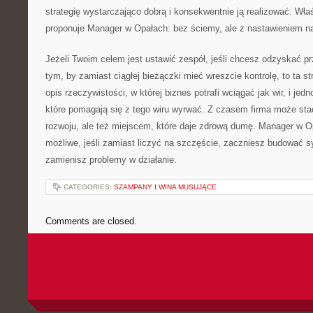
strategię wystarczająco dobrą i konsekwentnie ją realizować. Wł
proponuje Manager w Opałach: bez ściemy, ale z nastawieniem n
Jeżeli Twoim celem jest ustawić zespół, jeśli chcesz odzyskać pr
tym, by zamiast ciągłej bieżączki mieć wreszcie kontrolę, to ta st
opis rzeczywistości, w której biznes potrafi wciągać jak wir, i je
które pomagają się z tego wiru wyrwać. Z czasem firma może stać
rozwoju, ale też miejscem, które daje zdrową dumę. Manager w O
możliwe, jeśli zamiast liczyć na szczęście, zaczniesz budować s
zamienisz problemy w działanie.
CATEGORIES:
SZAMPANY I WINA MUSUJĄCE
Comments are closed.