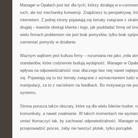
Manager w Opałach jest też dla tych, którzy działają w e-commerc
ruch, ale też mechanikę konwersji. Znajdziesz tu perspektywę, któ
internetem. Z jednej strony pojawiają się tematy związane z ska
drugiej – kwestie obsługi klienta i tego, jak poukładać firmę od ś
wielu firmach problemem nie jest brak pomysłów, tylko brak spój
zamieniać pomysły w działanie.
Ważnym wątkiem jest kultura firmy – rozumiana nie jako „miła atmo
standardów, które codziennie budują wydajność. Manager w Opałac
wpływa na odpowiedzialność oraz dlaczego bez niej nawet najlep
się. Pojawiają się tu też tematy związane z wzmacnianiem ludzi
manipulacji, za to z naciskiem na feedback. Bo motywacja nie jes
systemu.
Strona porusza także obszary, które są dla wielu liderów trudne: n
komunikaty, a nawet zwalnianie. W takich momentach nie wystarc
umieć tłumaczyć tak, by zachować odpowiedzialność. Manager w
przeprowadzić proces, żeby nie tworzyć plotek, tylko porządek.