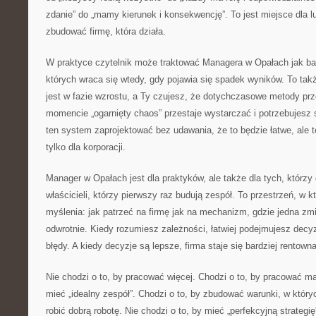
zdanie” do „mamy kierunek i konsekwencję”. To jest miejsce dla l
zbudować firmę, która działa.
W praktyce czytelnik może traktować Managera w Opałach jak ba
których wraca się wtedy, gdy pojawia się spadek wyników. To tak
jest w fazie wzrostu, a Ty czujesz, że dotychczasowe metody pr
momencie „ogarnięty chaos” przestaje wystarczać i potrzebujesz
ten system zaprojektować bez udawania, że to będzie łatwe, ale t
tylko dla korporacji.
Manager w Opałach jest dla praktyków, ale także dla tych, którzy
właścicieli, którzy pierwszy raz budują zespół. To przestrzeń, w 
myślenia: jak patrzeć na firmę jak na mechanizm, gdzie jedna zm
odwrotnie. Kiedy rozumiesz zależności, łatwiej podejmujesz decyz
błędy. A kiedy decyzje są lepsze, firma staje się bardziej rentowna
Nie chodzi o to, by pracować więcej. Chodzi o to, by pracować mąd
mieć „idealny zespół”. Chodzi o to, by zbudować warunki, w który
robić dobrą robotę. Nie chodzi o to, by mieć „perfekcyjną strategię