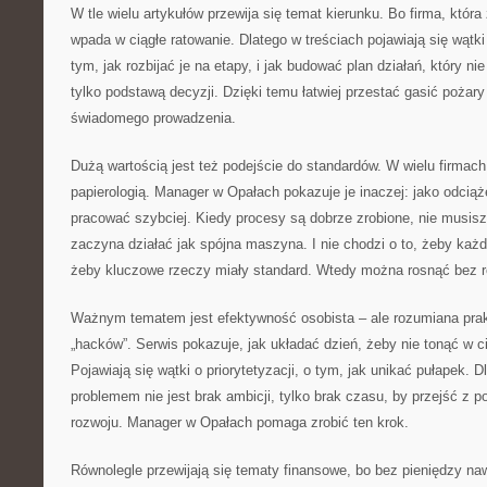
W tle wielu artykułów przewija się temat kierunku. Bo firma, która 
wpada w ciągłe ratowanie. Dlatego w treściach pojawiają się wątki
tym, jak rozbijać je na etapy, i jak budować plan działań, który 
tylko podstawą decyzji. Dzięki temu łatwiej przestać gasić pożary 
świadomego prowadzenia.
Dużą wartością jest też podejście do standardów. W wielu firmach
papierologią. Manager w Opałach pokazuje je inaczej: jako odciąż
pracować szybciej. Kiedy procesy są dobrze zrobione, nie musisz
zaczyna działać jak spójna maszyna. I nie chodzi o to, żeby każd
żeby kluczowe rzeczy miały standard. Wtedy można rosnąć bez r
Ważnym tematem jest efektywność osobista – ale rozumiana prakty
„hacków”. Serwis pokazuje, jak układać dzień, żeby nie tonąć w c
Pojawiają się wątki o priorytetyzacji, o tym, jak unikać pułapek. 
problemem nie jest brak ambicji, tylko brak czasu, by przejść z 
rozwoju. Manager w Opałach pomaga zrobić ten krok.
Równolegle przewijają się tematy finansowe, bo bez pieniędzy na