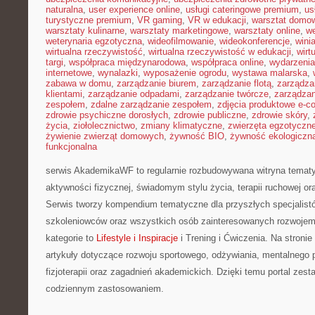
naturalna
,
user experience online
,
usługi cateringowe premium
,
us
turystyczne premium
,
VR gaming
,
VR w edukacji
,
warsztat domo
warsztaty kulinarne
,
warsztaty marketingowe
,
warsztaty online
,
w
weterynaria egzotyczna
,
wideofilmowanie
,
wideokonferencje
,
wini
wirtualna rzeczywistość
,
wirtualna rzeczywistość w edukacji
,
wirt
targi
,
współpraca międzynarodowa
,
współpraca online
,
wydarzenia
internetowe
,
wynalazki
,
wyposażenie ogrodu
,
wystawa malarska
,
zabawa w domu
,
zarządzanie biurem
,
zarządzanie flotą
,
zarządza
klientami
,
zarządzanie odpadami
,
zarządzanie twórcze
,
zarządzan
zespołem
,
zdalne zarządzanie zespołem
,
zdjęcia produktowe e-
zdrowie psychiczne dorosłych
,
zdrowie publiczne
,
zdrowie skóry
,
życia
,
ziołolecznictwo
,
zmiany klimatyczne
,
zwierzęta egzotyczn
żywienie zwierząt domowych
,
żywność BIO
,
żywność ekologiczna
funkcjonalna
serwis AkademikaWF to regularnie rozbudowywana witryna tematy
aktywności fizycznej, świadomym stylu życia, terapii ruchowej or
Serwis tworzy kompendium tematyczne dla przyszłych specjalist
szkoleniowców oraz wszystkich osób zainteresowanych rozwoje
kategorie to
Lifestyle i Inspiracje
i Trening i Ćwiczenia. Na stroni
artykuły dotyczące rozwoju sportowego, odżywiania, mentalnego
fizjoterapii oraz zagadnień akademickich. Dzięki temu portal zes
codziennym zastosowaniem.