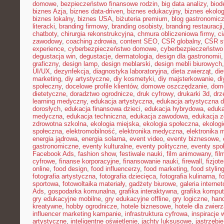
domowe
,
bezpieczeństwo finansowe rodzin
,
big data analizy
,
biod
biznes Azja
,
biznes data-driven
,
biznes edukacyjny
,
biznes ekolo
biznes lokalny
,
biznes USA
,
biżuteria premium
,
blog gastronomic
literacki
,
branding firmowy
,
branding osobisty
,
branding restauracji
chatboty
,
chirurgia rekonstrukcyjna
,
chmura obliczeniowa firmy
,
c
zawodowy
,
coaching zdrowia
,
content SEO
,
CSR globalny
,
CSR st
experience
,
cyberbezpieczeństwo domowe
,
cyberbezpieczeństwo
degustacja win
,
degustacje
,
dermatologia
,
design dla gastronomii
graficzny
,
design lamp
,
design meblarski
,
design mebli biurowych
UI/UX
,
dezynfekcja
,
diagnostyka laboratoryjna
,
dieta zwierząt
,
di
marketing
,
diy artystyczne
,
diy kosmetyki
,
diy majsterkowanie
,
di
społeczny
,
docelowe profile klientów
,
domowe oszczędzanie
,
dom
dietetyczne
,
doradztwo ogrodnicze
,
druk cyfrowy
,
drukarki 3d
,
drz
learning medyczny
,
edukacja artystyczna
,
edukacja artystyczna d
dorosłych
,
edukacja finansowa dzieci
,
edukacja hybrydowa
,
eduka
medyczna
,
edukacja techniczna
,
edukacja zawodowa
,
edukacja z
zdrowotna szkolna
,
ekologia miejska
,
ekologia społeczna
,
ekolog
społeczna
,
elektromobilność
,
elektronika medyczna
,
elektronika 
energia jądrowa
,
energia solarna
,
event video
,
eventy biznesowe
,
gastronomiczne
,
eventy kulturalne
,
eventy polityczne
,
eventy spo
Facebook Ads
,
fashion show
,
festiwale nauki
,
film animowany
,
fi
cyfrowe
,
finanse korporacyjne
,
finansowanie nauki
,
firewall
,
fizjot
online
,
food design
,
food influencerzy
,
food marketing
,
food stylin
fotografia artystyczna
,
fotografia dziecięca
,
fotografia kulinarna
,
f
sportowa
,
fotowoltaika materiały
,
gadżety biurowe
,
galeria interne
Ads
,
gospodarka komunalna
,
grafika interaktywna
,
grafika kompu
gry edukacyjne mobilne
,
gry edukacyjne offline
,
gry logiczne
,
han
kreatywne
,
hobby ogrodnicze
,
hotele biznesowe
,
hotele dla zwierz
influencer marketing kampanie
,
infrastruktura cyfrowa
,
inspiracje 
artystyczne
,
inteligentne oświetlenie
,
jachty luksusowe
,
jastrzębi