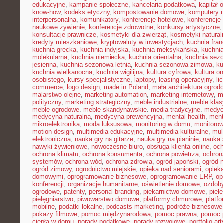
edukacyjne
,
kampanie społeczne
,
kancelaria podatkowa
,
kapitał 
know-how
,
kodeks etyczny
,
kompostowanie domowe
,
komputery 
interpersonalna
,
komunikatory
,
konferencje hotelowe
,
konferencje 
naukowe żywienie
,
konferencje zdrowotne
,
konkursy artystyczne
konsultacje prawnicze
,
kosmetyki dla zwierząt
,
kosmetyki natural
kredyty mieszkaniowe
,
kryptowaluty w inwestycjach
,
kuchnia fra
kuchnia grecka
,
kuchnia indyjska
,
kuchnia meksykańska
,
kuchni
molekularna
,
kuchnia niemiecka
,
kuchnia orientalna
,
kuchnia sez
jesienna
,
kuchnia sezonowa letnia
,
kuchnia sezonowa zimowa
,
ku
kuchnia wielkanocna
,
kuchnia wigilijna
,
kultura cyfrowa
,
kultura on
osobistego
,
kursy specjalistyczne
,
laptopy
,
leasing operacyjny
,
li
commerce
,
logo design
,
made in Poland
,
mała architektura ogrod
malarstwo olejne
,
marketing automation
,
marketing internetowy
,
m
polityczny
,
marketing strategiczny
,
meble industrialne
,
meble kla
meble ogrodowe
,
meble skandynawskie
,
media tradycyjne
,
medyc
medycyna naturalna
,
medycyna prewencyjna
,
mental health
,
ment
mikroelektronika
,
moda luksusowa
,
monitoring w domu
,
monitoro
motion design
,
multimedia edukacyjne
,
multimedia kulturalne
,
mul
elektroniczna
,
nauka gry na gitarze
,
nauka gry na pianinie
,
nauka 
nawyki żywieniowe
,
nowoczesne biuro
,
obsługa klienta online
,
oc
ochrona klimatu
,
ochrona konsumenta
,
ochrona powietrza
,
ochron
systemów
,
ochrona wód
,
ochrona zdrowia
,
ogród japoński
,
ogród 
ogród zimowy
,
ogrodnictwo miejskie
,
opieka nad seniorami
,
opiek
domowymi
,
oprogramowanie biznesowe
,
oprogramowanie ERP
,
op
konferencji
,
organizacje humanitarne
,
oświetlenie domowe
,
ozdob
ogrodowe
,
patenty
,
personal branding
,
piekarnictwo domowe
,
piel
pielęgniarstwo
,
piwowarstwo domowe
,
platformy chmurowe
,
platf
mobilne
,
podatki lokalne
,
podcasts marketing
,
podróże biznesowe
pokazy filmowe
,
pomoc międzynarodowa
,
pomoc prawna
,
pomoc 
ciepła w domu
,
porady podatkowe
,
porady rozwojowe
,
portfolio ar