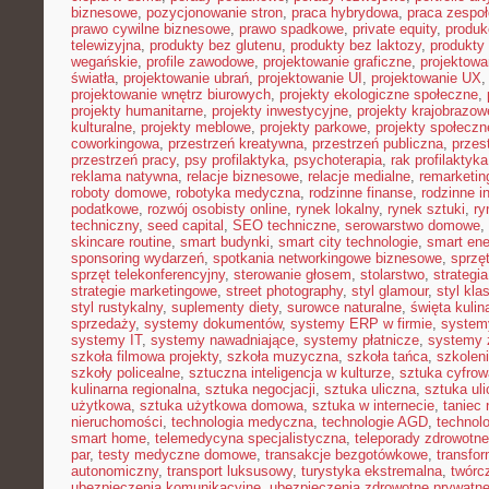
biznesowe
,
pozycjonowanie stron
,
praca hybrydowa
,
praca zespoł
prawo cywilne biznesowe
,
prawo spadkowe
,
private equity
,
produk
telewizyjna
,
produkty bez glutenu
,
produkty bez laktozy
,
produkty 
wegańskie
,
profile zawodowe
,
projektowanie graficzne
,
projektowa
światła
,
projektowanie ubrań
,
projektowanie UI
,
projektowanie UX
projektowanie wnętrz biurowych
,
projekty ekologiczne społeczne
,
projekty humanitarne
,
projekty inwestycyjne
,
projekty krajobrazow
kulturalne
,
projekty meblowe
,
projekty parkowe
,
projekty społecz
coworkingowa
,
przestrzeń kreatywna
,
przestrzeń publiczna
,
przes
przestrzeń pracy
,
psy profilaktyka
,
psychoterapia
,
rak profilaktyka
reklama natywna
,
relacje biznesowe
,
relacje medialne
,
remarketin
roboty domowe
,
robotyka medyczna
,
rodzinne finanse
,
rodzinne i
podatkowe
,
rozwój osobisty online
,
rynek lokalny
,
rynek sztuki
,
ry
techniczny
,
seed capital
,
SEO techniczne
,
serowarstwo domowe
,
skincare routine
,
smart budynki
,
smart city technologie
,
smart ene
sponsoring wydarzeń
,
spotkania networkingowe biznesowe
,
sprzę
sprzęt telekonferencyjny
,
sterowanie głosem
,
stolarstwo
,
strategi
strategie marketingowe
,
street photography
,
styl glamour
,
styl kla
styl rustykalny
,
suplementy diety
,
surowce naturalne
,
święta kulin
sprzedaży
,
systemy dokumentów
,
systemy ERP w firmie
,
system
systemy IT
,
systemy nawadniające
,
systemy płatnicze
,
systemy 
szkoła filmowa projekty
,
szkoła muzyczna
,
szkoła tańca
,
szkoleni
szkoły policealne
,
sztuczna inteligencja w kulturze
,
sztuka cyfrow
kulinarna regionalna
,
sztuka negocjacji
,
sztuka uliczna
,
sztuka ul
użytkowa
,
sztuka użytkowa domowa
,
sztuka w internecie
,
taniec
nieruchomości
,
technologia medyczna
,
technologie AGD
,
technol
smart home
,
telemedycyna specjalistyczna
,
teleporady zdrowotne
par
,
testy medyczne domowe
,
transakcje bezgotówkowe
,
transfo
autonomiczny
,
transport luksusowy
,
turystyka ekstremalna
,
twórc
ubezpieczenia komunikacyjne
,
ubezpieczenia zdrowotne prywatn