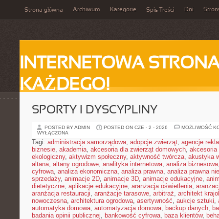
Archiwum
Kategorie
Dni
Stron
Strona główna
Spis Treści
INTERNETOWA STRONA
KAŻDEGO!
SPORTY I DYSCYPLINY
POSTED BY ADMIN
POSTED ON CZE - 2 - 2026
MOŻLIWOŚĆ K
WYŁĄCZONA
Tagi:
administracja samorządowa
,
adopcje zwierząt
,
agencje rek
biznesie
,
akademia
,
akcesoria dla zwierząt domowych
,
akcesoria
ekologiczny
,
aktywizm społeczny
,
aktywność twórcza
,
akustyka 
altana
,
altany ogrodowe
,
analityka internetowa
,
analiza biznesowa
cyfrowa
,
analiza ekonomiczna
,
analiza prawna
,
analiza prawna ni
sprzedaży
,
animacje 2D
,
animacje 3D
,
animacje edukacyjne
,
anim
dietetyczne
,
aplikacje edukacyjne
,
aranżacja oświetlenia
,
aranżacj
aranżacja restauracji
,
aranżacje tarasowe
,
arbitraż
,
architekt kraj
nowoczesna
,
architektura ogrodowa
,
asertywność
,
aukcje sztuki
,
automatyka domowa
,
automatyzacja domowa
,
backup danych
,
ba
badania opinii publicznej
,
bankowość cyfrowa
,
baza klientów
,
beha