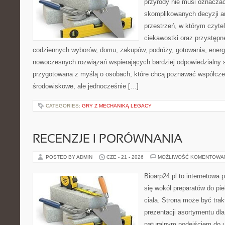
przyrody nie musi oznaczać
skomplikowanych decyzji a
przestrzeń, w którym czytel
ciekawostki oraz przystępn
codziennych wyborów, domu, zakupów, podróży, gotowania, energii
nowoczesnych rozwiązań wspierających bardziej odpowiedzialny st
przygotowana z myślą o osobach, które chcą poznawać współcz
środowiskowe, ale jednocześnie […]
CATEGORIES:
GRY Z MECHANIKĄ LEGACY
RECENZJE I PORÓWNANIA
POSTED BY ADMIN
CZE - 21 - 2026
MOŻLIWOŚĆ KOMENTOWA
Bioarp24.pl to internetowa 
się wokół preparatów do pie
ciała. Strona może być tra
prezentacji asortymentu dla 
naturalnym podejściem do ur