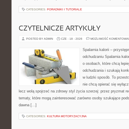
CATEGORIES:
PORADNIKI I TUTORIALE
CZYTELNICZE ARTYKUŁY
POSTED BY ADMIN
CZE - 18 - 2026
MOŻLIWOŚĆ KOMENTOWA
Spalarnia kalorii – przystę
odchudzaniu Spalarnia kalor
o osobach, które chcą lepi
odchudzania i szukają konk
w ludzki sposób. To przestr
nie chcą opierać się wyłąc
lecz wolą spojrzeć na zdrowy styl życia szerzej: przez pryzmat re
tematy, które mogą zainteresować zarówno osoby szukające podsta
dawna […]
CATEGORIES:
KULTURA MOTORYZACYJNA