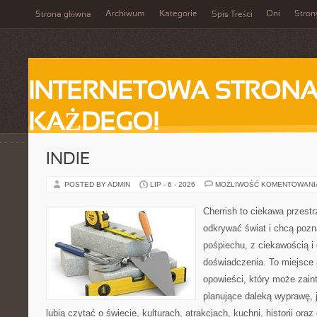
Archiwum
Kategorie
Dni
Stron
Strona główna
Spis Treści
INTERNETOWA STRONA
KAŻDEGO!
INDIE
POSTED BY ADMIN
LIP - 6 - 2026
MOŻLIWOŚĆ KOMENTOWAN
Cherrish to ciekawa przestr
odkrywać świat i chcą poz
pośpiechu, z ciekawością i
doświadczenia. To miejsce
opowieści, który może zai
planujące daleką wyprawę, j
lubią czytać o świecie, kulturach, atrakcjach, kuchni, historii ora