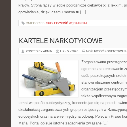
krajów. Strona łączy w sobie podróżnicze ciekawostki z lekkim,
opowiadania, dzięki czemu można tu […]
CATEGORIES:
SPOŁECZNOŚĆ WĘDKARSKA
KARTELE NARKOTYKOWE
POSTED BY ADMIN
LIP - 5 - 2026
MOŻLIWOŚĆ KOMENTOWAN
Zorganizowana przestępczoś
ogromne zainteresowanie za
osób poszukujących rzeteln
stanowi obszerne centrum 
organizacjom przestępczym, i
także współczesnym zagroż
temat w sposób publicystyczny, koncentrując się na przedstawie
działalnością zorganizowanych grup przestępczych w Rzeczypospo
europejskich oraz na arenie międzynarodowej. Polecam Prawo kon
Mafia. Portal opisuje istotne zagadnienia związane […]