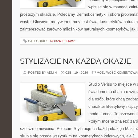
wpisuje się w rosnące zai
prostszym składzie. Polecamy Dermokosmetyki i skóra problema
waste. Głównym motywem strony jest świat kosmetyków naturaln
zainteresować zarówno miłośników naturalnych kosmetyków, jak i 
CATEGORIES:
RODZAJE KAWY
STYLIZACJE NA KAŻDĄ OKAZJĘ
POSTED BY ADMIN
CZE - 19 - 2026
MOŻLIWOŚĆ KOMENTOWA
Studio Veriss to miejsce w
świadomemu dbaniu o wygl
dla osób, które chcą zadbać
charakter lifestylowy i łąc
modą i urodą. To przewodn
którym można znaleźć zarówn
szersze omówienia. Polecam Stylizacje na każdą okazję i Makija
skupia się przede wszystkim na kosmetykach kolorowych, ale […