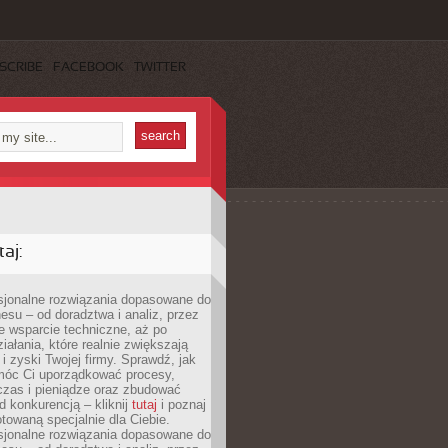
SCRIBE
FACEBOOK
TWITTER
aj:
esjonalne rozwiązania dopasowane do
esu – od doradztwa i analiz, przez
 wsparcie techniczne, aż po
iałania, które realnie zwiększają
i zyski Twojej firmy. Sprawdź, jak
óc Ci uporządkować procesy,
czas i pieniądze oraz zbudować
 konkurencją – kliknij
tutaj
i poznaj
otowaną specjalnie dla Ciebie.
esjonalne rozwiązania dopasowane do