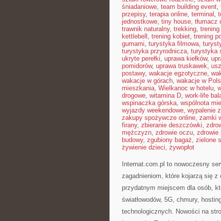
śniadaniowe
,
team building event
,
przepisy
,
terapia online
,
terminal
,
jednostkowe
,
tiny house
,
tłumacz o
trawnik naturalny
,
trekking
,
trening
kettlebell
,
trening kobiet
,
trening p
gumami
,
turystyka filmowa
,
turyst
turystyka przyrodnicza
,
turystyka 
ukryte perełki
,
uprawa kiełków
,
upr
pomidorów
,
uprawa truskawek
,
usz
postawy
,
wakacje egzotyczne
,
wak
wakacje w górach
,
wakacje w Pol
mieszkania
,
Wielkanoc w hotelu
,
w
drogowe
,
witamina D
,
work-life ba
wspinaczka górska
,
wspólnota mi
wyjazdy weekendowe
,
wypalenie 
zakupy spożywcze online
,
zamki 
firany
,
zbieranie deszczówki
,
zdro
mężczyzn
,
zdrowie oczu
,
zdrowie
budowy
,
zgubiony bagaż
,
zielone 
żywienie dzieci
,
żywopłot
Internat.com.pl to nowoczesny se
zagadnieniom, które kojarzą się 
przydatnym miejscem dla osób, kt
światłowodów, 5G, chmury, hostin
technologicznych. Nowości na str