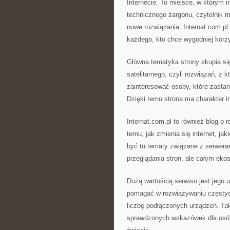
Internecie. To miejsce, w którym 
technicznego żargonu, czytelnik 
nowe rozwiązania. Internat.com.pl
każdego, kto chce wygodniej korzy
Główna tematyka strony skupia się 
satelitarnego, czyli rozwiązań, z 
zainteresować osoby, które zastan
Dzięki temu strona ma charakter i
Internat.com.pl to również blog o 
temu, jak zmienia się internet, ja
być tu tematy związane z serweram
przeglądania stron, ale całym ekos
Dużą wartością serwisu jest jego 
pomagać w rozwiązywaniu częstyc
liczbę podłączonych urządzeń. Tak
sprawdzonych wskazówek dla osób