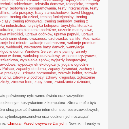
techniki oddechowe
,
tekstylia domowe
,
teleopieka
,
tempeh
termy
,
testowanie oprogramowania
,
testy integracyjne
,
testy
ffline
,
tofu przepisy
,
trasy samochodowe
,
travel blogger
,
 core
,
trening dla dzieci
,
trening funkcjonalny
,
trening
o ciąży
,
trening równowagi
,
trening seniorów
,
trening z
yka industrialna
,
turystyka kolejowa
,
turystyka literacka
,
sakralna
,
ubezpieczenie podróżne
,
uczenie maszynowe
,
awa mikroliści
,
uprawa ogórków
,
uprawa papryki
,
uprawa
czelnianie okien
,
uważność
,
uzdrowiska
,
vanlife
,
Vue
,
wada
acje last minute
,
wakacje nad morzem
,
wakacje premium
,
sce
,
webhooki
,
wektorowe bazy danych
,
wentylacja
ilgoć w domu
,
Windows Server
,
wine pairing
,
winiety
lance w domu
,
workshop survivalowy
,
wsparcie kryzysowe
,
eszkaniowa
,
wybielanie zębów
,
wyjazdy integracyjne
,
zawodowe
,
wypoczynek ekologiczny
,
yoga w ogrodzie
,
w Polsce
,
zapachy do domu
,
zapasy żywności
,
zasłony i
we przekąski
,
zdrowie hormonalne
,
zdrowie kobiet
,
zdrowie
 słuchu
,
zdrowie w podróży
,
zdrowy kręgosłup
,
zgłoszenie
szkoły
,
zimowe ferie
,
zupy krem
,
zwiedzanie z dziećmi
,
rwis poświęcony cyfrowemu światu oraz wszystkim
z codziennym korzystaniem z komputera. Strona może być
óre chcą poznać świecie internetu, sieci bezprzewodowych,
gu, cyberbezpieczeństwa oraz codziennych rozwiązań
onie:
Chmura i Przechowywanie Danych
i Nowinki i Trendy w