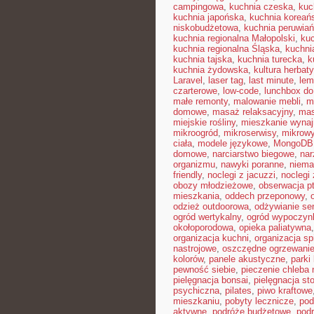
campingowa
,
kuchnia czeska
,
kuc
kuchnia japońska
,
kuchnia koreań
niskobudżetowa
,
kuchnia peruwia
kuchnia regionalna Małopolski
,
kuc
kuchnia regionalna Śląska
,
kuchni
kuchnia tajska
,
kuchnia turecka
,
k
kuchnia żydowska
,
kultura herbaty
Laravel
,
laser tag
,
last minute
,
lem
czarterowe
,
low-code
,
lunchbox do
małe remonty
,
malowanie mebli
,
m
domowe
,
masaż relaksacyjny
,
mas
miejskie rośliny
,
mieszkanie wyna
mikroogród
,
mikroserwisy
,
mikrow
ciała
,
modele językowe
,
MongoDB
domowe
,
narciarstwo biegowe
,
nar
organizmu
,
nawyki poranne
,
niema
friendly
,
noclegi z jacuzzi
,
noclegi
obozy młodzieżowe
,
obserwacja p
mieszkania
,
oddech przeponowy
,
odzież outdoorowa
,
odżywianie se
ogród wertykalny
,
ogród wypoczyn
okołoporodowa
,
opieka paliatywna
organizacja kuchni
,
organizacja sp
nastrojowe
,
oszczędne ogrzewani
kolorów
,
panele akustyczne
,
parki
pewność siebie
,
pieczenie chleba
pielęgnacja bonsai
,
pielęgnacja st
psychiczna
,
pilates
,
piwo kraftowe
mieszkaniu
,
pobyty lecznicze
,
pod
aktywne
,
podróże budżetowe
,
pod