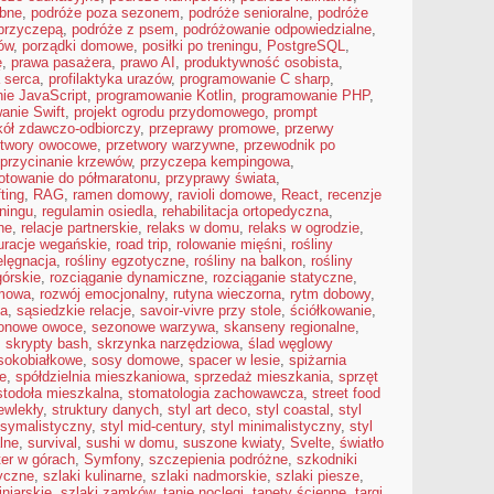
ubne
,
podróże poza sezonem
,
podróże senioralne
,
podróże
przyczepą
,
podróże z psem
,
podróżowanie odpowiedzialne
,
ów
,
porządki domowe
,
posiłki po treningu
,
PostgreSQL
,
ę
,
prawa pasażera
,
prawo AI
,
produktywność osobista
,
a serca
,
profilaktyka urazów
,
programowanie C sharp
,
ie JavaScript
,
programowanie Kotlin
,
programowanie PHP
,
anie Swift
,
projekt ogrodu przydomowego
,
prompt
kół zdawczo-odbiorczy
,
przeprawy promowe
,
przerwy
etwory owocowe
,
przetwory warzywne
,
przewodnik po
przycinanie krzewów
,
przyczepa kempingowa
,
otowanie do półmaratonu
,
przyprawy świata
,
fting
,
RAG
,
ramen domowy
,
ravioli domowe
,
React
,
recenzje
eningu
,
regulamin osiedla
,
rehabilitacja ortopedyczna
,
ne
,
relacje partnerskie
,
relaks w domu
,
relaks w ogrodzie
,
uracje wegańskie
,
road trip
,
rolowanie mięśni
,
rośliny
elęgnacja
,
rośliny egzotyczne
,
rośliny na balkon
,
rośliny
górskie
,
rozciąganie dynamiczne
,
rozciąganie statyczne
,
omowa
,
rozwój emocjonalny
,
rutyna wieczorna
,
rytm dobowy
,
ia
,
sąsiedzkie relacje
,
savoir-vivre przy stole
,
ściółkowanie
,
onowe owoce
,
sezonowe warzywa
,
skanseny regionalne
,
,
skrypty bash
,
skrzynka narzędziowa
,
ślad węglowy
sokobiałkowe
,
sosy domowe
,
spacer w lesie
,
spiżarnia
e
,
spółdzielnia mieszkaniowa
,
sprzedaż mieszkania
,
sprzęt
stodoła mieszkalna
,
stomatologia zachowawcza
,
street food
ewlekły
,
struktury danych
,
styl art deco
,
styl coastal
,
styl
ksymalistyczny
,
styl mid-century
,
styl minimalistyczny
,
styl
lne
,
survival
,
sushi w domu
,
suszone kwiaty
,
Svelte
,
światło
ter w górach
,
Symfony
,
szczepienia podróżne
,
szkodniki
ryczne
,
szlaki kulinarne
,
szlaki nadmorskie
,
szlaki piesze
,
iniarskie
,
szlaki zamków
,
tanie noclegi
,
tapety ścienne
,
targi