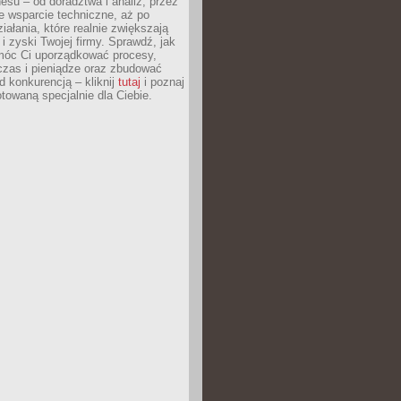
esu – od doradztwa i analiz, przez
 wsparcie techniczne, aż po
iałania, które realnie zwiększają
i zyski Twojej firmy. Sprawdź, jak
óc Ci uporządkować procesy,
czas i pieniądze oraz zbudować
 konkurencją – kliknij
tutaj
i poznaj
otowaną specjalnie dla Ciebie.