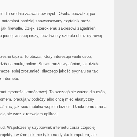
no dla średnio zaawansowanych. Osoba początkująca
i, natomiast bardziej zaawansowany czytelnik może
 jak firewalle. Dzięki szerokiemu zakresowi zagadnień
o jednej wąskiej niszy, lecz tworzy szeroki obraz cyfrowej
sne łącza. To obszar, który interesuje wiele osób,
dziś na naukę online. Serwis może wyjaśniać, jak działa
 może lepiej zrozumieć, dlaczego jakość sygnału są tak
 internetu.
emat łączności komórkowej. To szczególnie ważne dla osób,
 domem, pracują w podróży albo chcą mieć elastyczny
aśniać, jak sieć mobilna wspiera biznes. Dzięki temu strona
ają się wraz z rozwojem aplikacji.
oud. Współczesny użytkownik internetu coraz częściej
ojekty i ważne pliki nie tylko na dysku komputera, ale