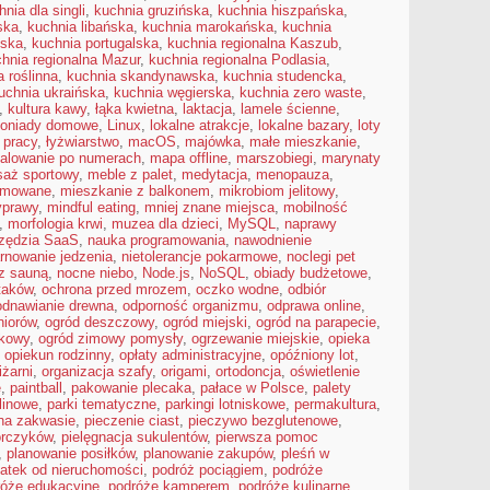
hnia dla singli
,
kuchnia gruzińska
,
kuchnia hiszpańska
,
ska
,
kuchnia libańska
,
kuchnia marokańska
,
kuchnia
ńska
,
kuchnia portugalska
,
kuchnia regionalna Kaszub
,
hnia regionalna Mazur
,
kuchnia regionalna Podlasia
,
a roślinna
,
kuchnia skandynawska
,
kuchnia studencka
,
uchnia ukraińska
,
kuchnia węgierska
,
kuchnia zero waste
,
,
kultura kawy
,
łąka kwietna
,
laktacja
,
lamele ścienne
,
oniady domowe
,
Linux
,
lokalne atrakcje
,
lokalne bazary
,
loty
 pracy
,
łyżwiarstwo
,
macOS
,
majówka
,
małe mieszkanie
,
alowanie po numerach
,
mapa offline
,
marszobiegi
,
marynaty
aż sportowy
,
meble z palet
,
medytacja
,
menopauza
,
jmowane
,
mieszkanie z balkonem
,
mikrobiom jelitowy
,
yprawy
,
mindful eating
,
mniej znane miejsca
,
mobilność
,
morfologia krwi
,
muzea dla dzieci
,
MySQL
,
naprawy
zędzia SaaS
,
nauka programowania
,
nawodnienie
rnowanie jedzenia
,
nietolerancje pokarmowe
,
noclegi pet
 z sauną
,
nocne niebo
,
Node.js
,
NoSQL
,
obiady budżetowe
,
taków
,
ochrona przed mrozem
,
oczko wodne
,
odbiór
odnawianie drewna
,
odporność organizmu
,
odprawa online
,
niorów
,
ogród deszczowy
,
ogród miejski
,
ogród na parapecie
,
kowy
,
ogród zimowy pomysły
,
ogrzewanie miejskie
,
opieka
,
opiekun rodzinny
,
opłaty administracyjne
,
opóźniony lot
,
iżarni
,
organizacja szafy
,
origami
,
ortodoncja
,
oświetlenie
e
,
paintball
,
pakowanie plecaka
,
pałace w Polsce
,
palety
 linowe
,
parki tematyczne
,
parkingi lotniskowe
,
permakultura
,
 na zakwasie
,
pieczenie ciast
,
pieczywo bezglutenowe
,
orczyków
,
pielęgnacja sukulentów
,
pierwsza pomoc
,
planowanie posiłków
,
planowanie zakupów
,
pleśń w
atek od nieruchomości
,
podróż pociągiem
,
podróże
róże edukacyjne
,
podróże kamperem
,
podróże kulinarne
,