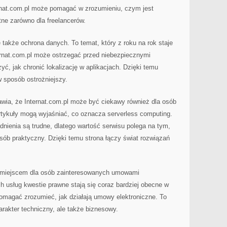
rnat.com.pl może pomagać w zrozumieniu, czym jest
tne zarówno dla freelancerów.
także ochrona danych. To temat, który z roku na rok staje
ternat.com.pl może ostrzegać przed niebezpiecznymi
ć, jak chronić lokalizację w aplikacjach. Dzięki temu
w sposób ostrożniejszy.
awia, że Internat.com.pl może być ciekawy również dla osób
rtykuły mogą wyjaśniać, co oznacza serverless computing.
dnienia są trudne, dlatego wartość serwisu polega na tym,
ób praktyczny. Dzięki temu strona łączy świat rozwiązań
ż miejscem dla osób zainteresowanych umowami
h usług kwestie prawne stają się coraz bardziej obecne w
magać zrozumieć, jak działają umowy elektroniczne. To
arakter techniczny, ale także biznesowy.