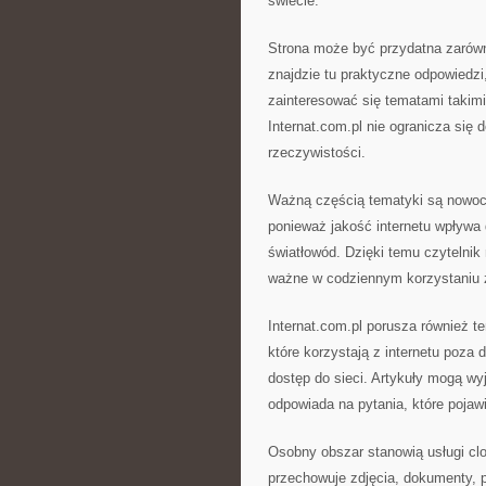
świecie.
Strona może być przydatna zarów
znajdzie tu praktyczne odpowiedz
zainteresować się tematami takimi
Internat.com.pl nie ogranicza się d
rzeczywistości.
Ważną częścią tematyki są nowocze
ponieważ jakość internetu wpływa 
światłowód. Dzięki temu czytelnik
ważne w codziennym korzystaniu z
Internat.com.pl porusza również t
które korzystają z internetu poza
dostęp do sieci. Artykuły mogą wyj
odpowiada na pytania, które pojawi
Osobny obszar stanowią usługi cl
przechowuje zdjęcia, dokumenty, pr