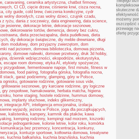
Twojego bizn
we
,
caravaning
,
ceramika artystyczna
,
chatbot firmowy
,
kompleksowe
kowych
,
CI CD
,
cięcie drzew
,
ciśnienie krwi
,
cisza nocna
,
skuteczne dz
ka
,
city guide
,
cold brew
,
ćwiczenia korekcyjne
,
cydr
efektywność 
as wolny dorosłych
,
czas wolny dzieci
,
czujnik czadu
,
możemy pom
a z ryżu
,
dania z soczewicy
,
data engineering
,
data science
,
oszczędzić 
cje jesienne
,
dekoracje letnie
,
dekoracje sezonowe
,
przewagę nad
mowe
,
dekorowanie tortów
,
demencja
,
desery bez cukru
,
ofertę przyg
kkostrawna
,
dieta przeciwzapalna
,
dieta pudełkowa
,
dieta
cych
,
diy dekoracje świąteczne
,
diy meble drewniane
,
długi
,
dom modułowy
,
dom przyjazny zwierzętom
,
dom
mki nad jeziorem
,
domowa biblioteczka
,
domowa pizzeria
,
arony
,
domowe nalewki
,
domowe przetwory
,
druk 3d hobby
,
yjna
,
dziennik wdzięczności
,
ekopodróże
,
ekoturystyka
,
a
,
escape room domowy
,
etyka AI
,
etykiety spożywcze
,
ty przygodowe
,
fermentowane napoje
,
first minute
,
fitness w
a domowa
,
food pairing
,
fotografia górska
,
fotografia nocna
,
ull stack
,
garaż podziemny
,
glamping
,
góry w Polsce
,
a ognisku
,
gotowanie rodzinne
,
gotowanie sous vide
,
,
grillowanie sezonowe
,
gry karciane rodzinne
,
gry logiczne
,
gry zespołowe
,
hamakowanie
,
herbata matcha
,
higiena
wzroku
,
home staging
,
hostele rodzinne
,
hummus domowy
,
omowa
,
implanty słuchowe
,
indeks glikemiczny
,
or
,
integracje API
,
inteligencja emocjonalna
,
izolacja
esienne wyjazdy
,
jeziora w Polsce
,
joga dla początkujących
,
owe
,
kalistenika
,
kampery
,
karmnik dla ptaków
,
kawa
yaking
,
kemping rodzinny
,
kempingi nad morzem
,
kiszonki
kolacje jednogarnkowe
,
kolonie letnie
,
kolor roku
,
komórka
,
komunikacja bez przemocy
,
koncentracja
,
konkursy
,
neryzacja
,
kontuzje sportowe
,
kotłownia domowa
,
kreatywne
tes
,
kuchnia bałkańska
,
kuchnia brazylijska
,
kuchnia