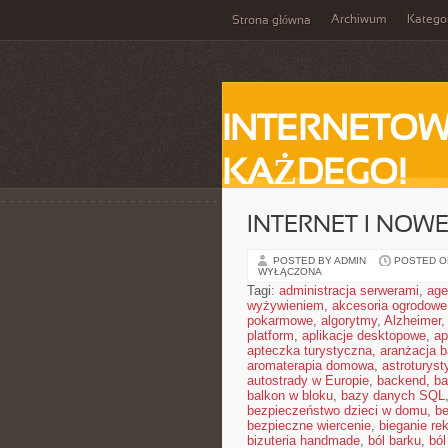
Archiwum
Katego
Strona główna
INTERNETOW
KAŻDEGO!
INTERNET I NOW
POSTED BY ADMIN
POSTED ON
WYŁĄCZONA
Tagi:
administracja serwerami
,
age
wyżywieniem
,
akcesoria ogrodowe
pokarmowe
,
algorytmy
,
Alzheimer
platform
,
aplikacje desktopowe
,
ap
apteczka turystyczna
,
aranżacja b
aromaterapia domowa
,
astroturyst
autostrady w Europie
,
backend
,
ba
balkon w bloku
,
bazy danych SQL
bezpieczeństwo dzieci w domu
,
be
bezpieczne wiercenie
,
bieganie re
bizuteria handmade
,
ból barku
,
ból