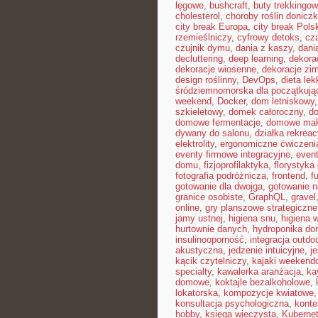
lęgowe
,
bushcraft
,
buty trekkingo
cholesterol
,
choroby roślin donicz
city break Europa
,
city break Pols
rzemieślniczy
,
cyfrowy detoks
,
cz
czujnik dymu
,
dania z kaszy
,
dani
decluttering
,
deep learning
,
dekora
dekoracje wiosenne
,
dekoracje zi
design roślinny
,
DevOps
,
dieta le
śródziemnomorska dla początkują
weekend
,
Docker
,
dom letniskowy
szkieletowy
,
domek całoroczny
,
do
domowe fermentacje
,
domowe mak
dywany do salonu
,
działka rekreac
elektrolity
,
ergonomiczne ćwiczeni
eventy firmowe integracyjne
,
even
domu
,
fizjoprofilaktyka
,
florystyk
fotografia podróżnicza
,
frontend
,
f
gotowanie dla dwojga
,
gotowanie n
granice osobiste
,
GraphQL
,
gravel
online
,
gry planszowe strategiczne
jamy ustnej
,
higiena snu
,
higiena 
hurtownie danych
,
hydroponika d
insulinooporność
,
integracja outdo
akustyczna
,
jedzenie intuicyjne
,
j
kącik czytelniczy
,
kajaki weekend
specialty
,
kawalerka aranżacja
,
ka
domowe
,
koktajle bezalkoholowe
,
lokatorska
,
kompozycje kwiatowe
konsultacja psychologiczna
,
konte
hobby
,
księga wieczysta
,
Kuberne