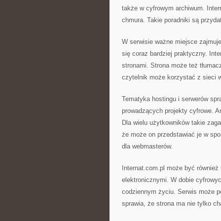
także w cyfrowym archiwum. Inte
chmura. Takie poradniki są przyda
W serwisie ważne miejsce zajmuje 
się coraz bardziej praktyczny. In
stronami. Strona może też tłumaczy
czytelnik może korzystać z sieci 
Tematyka hostingu i serwerów spr
prowadzących projekty cyfrowe. A
Dla wielu użytkowników takie zaga
że może on przedstawiać je w spos
dla webmasterów.
Internat.com.pl może być równie
elektronicznymi. W dobie cyfrowyc
codziennym życiu. Serwis może po
sprawia, że strona ma nie tylko ch