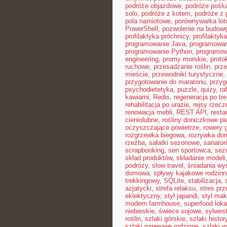
podróże objazdowe
,
podróże pośl
solo
,
podróże z kotem
,
podróże z 
pola namiotowe
,
porównywarka lot
PowerShell
,
pozwolenie na budow
profilaktyka próchnicy
,
profilaktyk
programowanie Java
,
programowan
programowanie Python
,
programow
engineering
,
promy morskie
,
proto
ruchowe
,
przesadzanie roślin
,
prz
mieście
,
przewodniki turystyczne
,
przygotowanie do maratonu
,
przyg
psychodietetyka
,
puzzle
,
quizy
,
ra
kawiarni
,
Redis
,
regeneracja po tr
rehabilitacja po urazie
,
rejsy rzecz
renowacja mebli
,
REST API
,
resta
cieniolubne
,
rośliny doniczkowe pi
oczyszczające powietrze
,
rowery 
rozgrzewka biegowa
,
rozrywka d
rzeźba
,
sałatki sezonowe
,
sanator
scrapbooking
,
sen sportowca
,
sez
skład produktów
,
składanie modeli
podróży
,
slow travel
,
śniadania wy
domowa
,
spływy kajakowe rodzinn
trekkingowy
,
SQLite
,
stabilizacja
,
azjatycki
,
strefa relaksu
,
stres prz
eklektyczny
,
styl japandi
,
styl ma
modern farmhouse
,
superfood loka
niebieskie
,
świece sojowe
,
sylwes
roślin
,
szlaki górskie
,
szlaki histo
szlaki rowerowe rodzinne
,
szlaki w