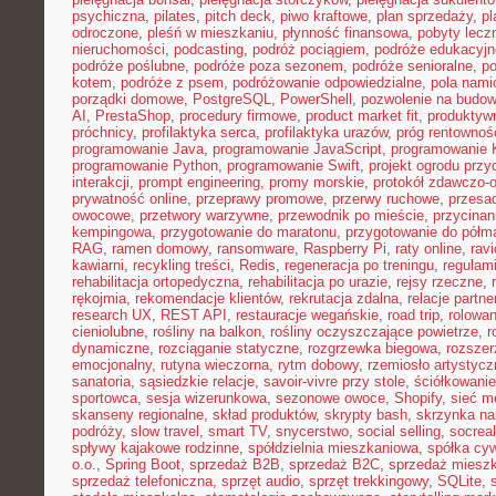
psychiczna
,
pilates
,
pitch deck
,
piwo kraftowe
,
plan sprzedaży
,
p
odroczone
,
pleśń w mieszkaniu
,
płynność finansowa
,
pobyty lecz
nieruchomości
,
podcasting
,
podróż pociągiem
,
podróże edukacyjn
podróże poślubne
,
podróże poza sezonem
,
podróże senioralne
,
po
kotem
,
podróże z psem
,
podróżowanie odpowiedzialne
,
pola nami
porządki domowe
,
PostgreSQL
,
PowerShell
,
pozwolenie na budo
AI
,
PrestaShop
,
procedury firmowe
,
product market fit
,
produktyw
próchnicy
,
profilaktyka serca
,
profilaktyka urazów
,
próg rentownoś
programowanie Java
,
programowanie JavaScript
,
programowanie K
programowanie Python
,
programowanie Swift
,
projekt ogrodu pr
interakcji
,
prompt engineering
,
promy morskie
,
protokół zdawczo-o
prywatność online
,
przeprawy promowe
,
przerwy ruchowe
,
przesad
owocowe
,
przetwory warzywne
,
przewodnik po mieście
,
przycinan
kempingowa
,
przygotowanie do maratonu
,
przygotowanie do półm
RAG
,
ramen domowy
,
ransomware
,
Raspberry Pi
,
raty online
,
rav
kawiarni
,
recykling treści
,
Redis
,
regeneracja po treningu
,
regulami
rehabilitacja ortopedyczna
,
rehabilitacja po urazie
,
rejsy rzeczne
,
rękojmia
,
rekomendacje klientów
,
rekrutacja zdalna
,
relacje partne
research UX
,
REST API
,
restauracje wegańskie
,
road trip
,
rolowan
cieniolubne
,
rośliny na balkon
,
rośliny oczyszczające powietrze
,
r
dynamiczne
,
rozciąganie statyczne
,
rozgrzewka biegowa
,
rozszer
emocjonalny
,
rutyna wieczorna
,
rytm dobowy
,
rzemiosło artystycz
sanatoria
,
sąsiedzkie relacje
,
savoir-vivre przy stole
,
ściółkowanie
sportowca
,
sesja wizerunkowa
,
sezonowe owoce
,
Shopify
,
sieć m
skanseny regionalne
,
skład produktów
,
skrypty bash
,
skrzynka na
podróży
,
slow travel
,
smart TV
,
snycerstwo
,
social selling
,
socrea
spływy kajakowe rodzinne
,
spółdzielnia mieszkaniowa
,
spółka cyw
o.o.
,
Spring Boot
,
sprzedaż B2B
,
sprzedaż B2C
,
sprzedaż miesz
sprzedaż telefoniczna
,
sprzęt audio
,
sprzęt trekkingowy
,
SQLite
,