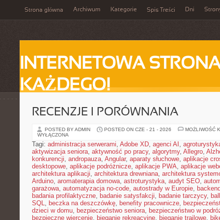
Archiwum
Kategorie
Dni
Stron
Strona główna
Spis Treści
INTERNETOWA STRONA
KAŻDEGO!
RECENZJE I PORÓWNANIA
POSTED BY ADMIN
POSTED ON CZE - 21 - 2026
MOŻLIWOŚĆ 
WYŁĄCZONA
Tagi:
administracja serwerami
,
Adobe XD
,
agenci AI
,
agroturysty
aktywizacja seniora
,
aktywność po pracy
,
algorytmy
,
Allegro
,
Alzh
konkurencji
,
andropauza
,
Angular
,
aparaty słuchowe
,
aplikacje cro
desktopowe
,
aplikacje podróżnicze
,
aplikacje PWA
,
aplikacje we
architektura aplikacji
,
architektura drewniana
,
architektura system
Arduino
,
aromaterapia domowa
,
astroturystyka
,
audyt SEO
,
autom
garażowa
,
automatyzacja no-code
,
autostrady w Europie
,
backen
badania profilaktyczne
,
badanie satysfakcji
,
badanie tarczycy
,
bal
SQL
,
beczka na deszczówkę
,
benefity pracownicze
,
bezpieczeńs
dzieci w domu
,
bezpieczeństwo seniora
,
bezpieczeństwo w podró
bezpieczne wiercenie
,
bieganie rekreacyjne
,
bieganie trailowe
,
bik