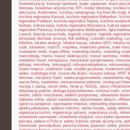
konteneryzacja
,
kontuzje sportowe
,
kopie zapasowe
,
koszt pozysk
domowa
,
kowalstwo artystyczne
,
KPI
,
kredyt obrotowy
,
kronika r
wieczysta
,
Kubernetes
,
kuchnia campingowa
,
kuchnia dla singli
,
kuchnia regionalna Kaszub
,
kuchnia regionalna Małopolski
,
kuchni
regionalna Podlasia
,
kuchnia regionalna Śląska
,
kuchnia studenc
herbaty
,
kultura kawy
,
kultura regionalna Mazowsza
,
kultura regio
regionalna Pomorza
,
kultura regionalna Wielkopolski
,
łąka kwietna
Laravel
,
leasing samochodu
,
legendy miejskie
,
legendy regionalne
lemoniady domowe
,
licencje
,
link building
,
LinkedIn marketing
,
Li
klientów
,
lokalne atrakcje
,
lokalne bazary
,
lokalne SEO
,
lokalny b
code
,
lutowanie
,
macOS
,
majówka
,
malarstwo polskie
,
małe mies
malowanie mebli
,
mapa offline
,
marketing lokalny
,
marketing szep
marszobiegi
,
marża
,
masaż relaksacyjny
,
masaż sportowy
,
meble 
menedżer haseł
,
menopauza
,
mieszkanie wynajmowane
,
mieszka
jelitowy
,
mikrofony
,
mikroogród
,
mikroprzedsiębiorca
,
mikroserwis
znane miejsca
,
mobilność ciała
,
modele językowe
,
modernizm pol
wideo
,
morfologia krwi
,
muzea dla dzieci
,
muzyka ludowa
,
MVP
,
domowe
,
narzędzia SaaS
,
nauka programowania
,
nawodnienie or
nazwa firmy
,
newsletter
,
niemarnowanie jedzenia
,
noclegi pet frien
noclegi z sauną
,
nocne niebo
,
Node.js
,
NoSQL
,
obozy młodzieżo
obserwacja ptaków
,
obsługa posprzedażowa
,
ochrona marki
,
ochr
wodne
,
odbiór mieszkania
,
oddech przeponowy
,
odnawianie drewn
odprawa online
,
odzież outdoorowa
,
odzyskiwanie danych
,
offboar
ogród na parapecie
,
ogrzewanie miejskie
,
onboarding pracownika
,
opieka paliatywna
,
opiekun rodzinny
,
opinie Google
,
opłaty admini
organizacja kuchni
,
organizacja spiżarni
,
organizacja szafy
,
orkies
oświetlenie nastrojowe
,
oświetlenie studyjne
,
oszczędne ogrzewan
plecaka
,
pałace w Polsce
,
palety kolorów
,
panele akustyczne
,
par
lotniskowe
,
permakultura
,
persona klienta
,
pewność siebie
,
phishi
pielęgnacja bonsai
,
pielęgnacja storczyków
,
pielęgnacja sukulent