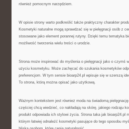
również pomocnym narzędziem.
W opisie strony warto podkreślić także praktyczny charakter pr
Kosmetyki naturalne mogą sprawdzać się w pielęgnacji osób z ce
stosowane jako element porannej rutyny. Dzięki temu tematyka bio
możliwość tworzenia wielu treści o urodzie.
Strona może inspirować do myślenia o pielęgnacji jako o czymś w
użyciu kosmetyku. Może zachęcać do szukania kosmetyków odp
preferencjom. W tym sensie bioarp24.pl wpisuje się w szerszą ide
To strona, którą można opisać jako użytkową.
Ważnym kontekstem jest również moda na świadomą pielęgnację
częściej chcą wiedzieć, co nakładają na skórę, jakiego rodzaju k
produkt odpowiada ich stylowi życia. Strona taka jak bioarp24.p
którym łatwiej odnaleźć kosmetyki pasujące do tego sposobu myśl
bliska osobom, które cenią naturalność.