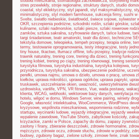
stodoła mieszkalna
,
stomatologia zachowawcza
,
storytelling mark
stres przewlekły
,
stroje regionalne
,
struktury danych
,
studio domo
coastal
,
styl eklektyczny
,
styl japandi
,
styl maksymalistyczny
,
st
minimalistyczny
,
styl modern farmhouse
,
sukcesja firmy
,
sushi w
Svelte
,
światło niebieskie
,
światłowód
,
świece sojowe
,
sylwester 
OKR
,
szczepienia podróżne
,
szkodniki roślin
,
szlaki górskie
,
szla
kulinarne
,
szlaki nadmorskie
,
szlaki piesze
,
szlaki rowerowe rodz
zamków
,
sztuka sakralna
,
szyfrowanie danych
,
tańce ludowe
,
tan
targi śniadaniowe
,
teatr amatorski
,
teatr dla dzieci
,
techniczne S
tekstylia domowe
,
teleopieka
,
tempeh przepisy
,
terapia online
,
ter
termy
,
testowanie oprogramowania
,
testy integracyjne
,
testy jedn
tiny house
,
tkactwo
,
tłumacz offline
,
tofu przepisy
,
tradycje rodzi
trawnik naturalny
,
trening core
,
trening dla dzieci
,
trening funkcjon
trening kobiet
,
trening po ciąży
,
trening równowagi
,
trening senior
turystyka filmowa
,
turystyka industrialna
,
turystyka kolejowa
,
tury
przyrodnicza
,
turystyka sakralna
,
ubezpieczenie podróżne
,
uczen
perełki
,
umowa najmu
,
umowa o dzieło
,
umowa o pracę
,
umowa zl
kiełków
,
uprawa mikroliści
,
uprawa ogórków
,
uprawa papryki
,
upra
truskawek
,
uszczelnianie okien
,
uważność
,
uwierzytelnianie dwu
uzdrowiska
,
vanlife
,
VPN
,
VR fitness
,
Vue
,
wada postawy
,
wakacj
klienta
,
WCAG
,
webhooki
,
wektorowe bazy danych
,
wentylacja m
hotelu
,
wilgoć w domu
,
Windows Server
,
wine pairing
,
winiety dro
Google
,
własność intelektualna
,
WooCommerce
,
WordPress deve
kryzysowe
,
wspólnota mieszkaniowa
,
wspomnienia rodzinne
,
wybi
startupu
,
wycinanki ludowe
,
wyjazdy integracyjne
,
wyjazdy week
wypalenie zawodowe
,
YouTube Shorts
,
zabytkowe kościoły
,
zaku
krzyżackie
,
zamki w Polsce
,
zapachy do domu
,
zapasy żywności
zasłony i firany
,
zbieranie deszczówki
,
zdrowie hormonalne
,
zdrow
mężczyzn
,
zdrowie oczu
,
zdrowie słuchu
,
zdrowie w podróży
,
zdr
budowy
,
zgubiony bagaż
,
zielone szkoły
,
zimowe ferie
,
znak towa