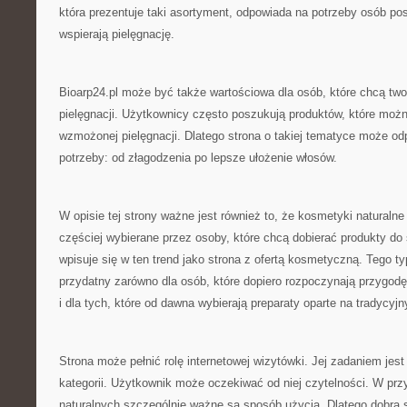
która prezentuje taki asortyment, odpowiada na potrzeby osób po
wspierają pielęgnację.
Bioarp24.pl może być także wartościowa dla osób, które chcą tw
pielęgnacji. Użytkownicy często poszukują produktów, które moż
wzmożonej pielęgnacji. Dlatego strona o takiej tematyce może o
potrzeby: od złagodzenia po lepsze ułożenie włosów.
W opisie tej strony ważne jest również to, że kosmetyki naturalne
częściej wybierane przez osoby, które chcą dobierać produkty do 
wpisuje się w ten trend jako strona z ofertą kosmetyczną. Tego 
przydatny zarówno dla osób, które dopiero rozpoczynają przygodę 
i dla tych, które od dawna wybierają preparaty oparte na tradycyj
Strona może pełnić rolę internetowej wizytówki. Jej zadaniem jes
kategorii. Użytkownik może oczekiwać od niej czytelności. W p
naturalnych szczególnie ważne są sposób użycia. Dlatego dobra s