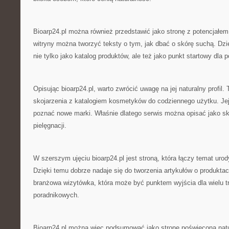
Bioarp24.pl można również przedstawić jako stronę z potencjałe
witryny można tworzyć teksty o tym, jak dbać o skórę suchą. Dzi
nie tylko jako katalog produktów, ale też jako punkt startowy dl
Opisując bioarp24.pl, warto zwrócić uwagę na jej naturalny profil.
skojarzenia z katalogiem kosmetyków do codziennego użytku. Jej 
poznać nowe marki. Właśnie dlatego serwis można opisać jako sk
pielęgnacji.
W szerszym ujęciu bioarp24.pl jest stroną, która łączy temat urod
Dzięki temu dobrze nadaje się do tworzenia artykułów o produkta
branżowa wizytówka, która może być punktem wyjścia dla wielu t
poradnikowych.
Bioarp24.pl można więc podsumować jako stronę poświęconą natur