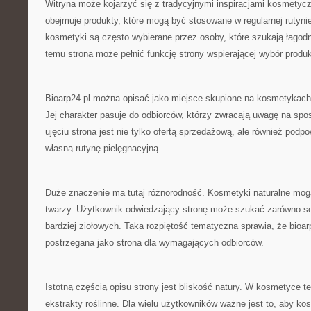
Witryna może kojarzyć się z tradycyjnymi inspiracjami kosmetyc
obejmuje produkty, które mogą być stosowane w regularnej rutynie
kosmetyki są często wybierane przez osoby, które szukają łagodn
temu strona może pełnić funkcję strony wspierającej wybór produ
Bioarp24.pl można opisać jako miejsce skupione na kosmetykach 
Jej charakter pasuje do odbiorców, którzy zwracają uwagę na sp
ujęciu strona jest nie tylko ofertą sprzedażową, ale również podp
własną rutynę pielęgnacyjną.
Duże znaczenie ma tutaj różnorodność. Kosmetyki naturalne mo
twarzy. Użytkownik odwiedzający stronę może szukać zarówno se
bardziej ziołowych. Taka rozpiętość tematyczna sprawia, że bioa
postrzegana jako strona dla wymagających odbiorców.
Istotną częścią opisu strony jest bliskość natury. W kosmetyce te
ekstrakty roślinne. Dla wielu użytkowników ważne jest to, aby ko