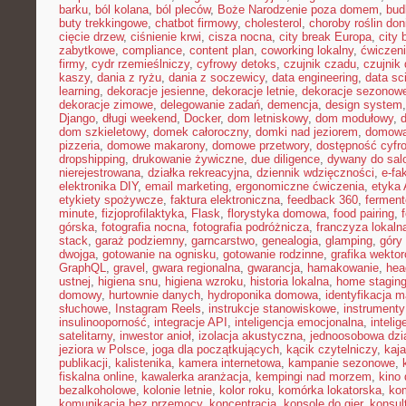
barku
,
ból kolana
,
ból pleców
,
Boże Narodzenie poza domem
,
bud
buty trekkingowe
,
chatbot firmowy
,
cholesterol
,
choroby roślin do
cięcie drzew
,
ciśnienie krwi
,
cisza nocna
,
city break Europa
,
city 
zabytkowe
,
compliance
,
content plan
,
coworking lokalny
,
ćwiczeni
firmy
,
cydr rzemieślniczy
,
cyfrowy detoks
,
czujnik czadu
,
czujnik
kaszy
,
dania z ryżu
,
dania z soczewicy
,
data engineering
,
data sc
learning
,
dekoracje jesienne
,
dekoracje letnie
,
dekoracje sezonow
dekoracje zimowe
,
delegowanie zadań
,
demencja
,
design system
Django
,
długi weekend
,
Docker
,
dom letniskowy
,
dom modułowy
,
dom szkieletowy
,
domek całoroczny
,
domki nad jeziorem
,
domowa 
pizzeria
,
domowe makarony
,
domowe przetwory
,
dostępność cyfr
dropshipping
,
drukowanie żywiczne
,
due diligence
,
dywany do sal
nierejestrowana
,
działka rekreacyjna
,
dziennik wdzięczności
,
e-fa
elektronika DIY
,
email marketing
,
ergonomiczne ćwiczenia
,
etyka 
etykiety spożywcze
,
faktura elektroniczna
,
feedback 360
,
fermen
minute
,
fizjoprofilaktyka
,
Flask
,
florystyka domowa
,
food pairing
,
górska
,
fotografia nocna
,
fotografia podróżnicza
,
franczyza lokaln
stack
,
garaż podziemny
,
garncarstwo
,
genealogia
,
glamping
,
góry
dwojga
,
gotowanie na ognisku
,
gotowanie rodzinne
,
grafika wekto
GraphQL
,
gravel
,
gwara regionalna
,
gwarancja
,
hamakowanie
,
hea
ustnej
,
higiena snu
,
higiena wzroku
,
historia lokalna
,
home stagin
domowy
,
hurtownie danych
,
hydroponika domowa
,
identyfikacja m
słuchowe
,
Instagram Reels
,
instrukcje stanowiskowe
,
instrumenty
insulinooporność
,
integracje API
,
inteligencja emocjonalna
,
inteli
satelitarny
,
inwestor anioł
,
izolacja akustyczna
,
jednoosobowa dzi
jeziora w Polsce
,
joga dla początkujących
,
kącik czytelniczy
,
kaj
publikacji
,
kalistenika
,
kamera internetowa
,
kampanie sezonowe
,
fiskalna online
,
kawalerka aranżacja
,
kempingi nad morzem
,
kino
bezalkoholowe
,
kolonie letnie
,
kolor roku
,
komórka lokatorska
,
ko
komunikacja bez przemocy
,
koncentracja
,
konsole do gier
,
konsul