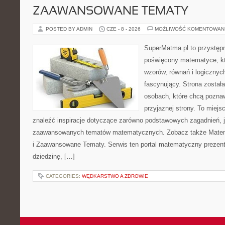
ZAAWANSOWANE TEMATY
POSTED BY ADMIN
CZE - 8 - 2026
MOŻLIWOŚĆ KOMENTOWAN
SuperMatma.pl to przystępn
poświęcony matematyce, któ
wzorów, równań i logicznyc
fascynujący. Strona został
osobach, które chcą poznaw
przyjaznej strony. To miej
znaleźć inspiracje dotyczące zarówno podstawowych zagadnień, ja
zaawansowanych tematów matematycznych. Zobacz także Mate
i Zaawansowane Tematy. Serwis ten portal matematyczny prezen
dziedzinę, […]
CATEGORIES:
WĘDKARSTWO A ZDROWIE