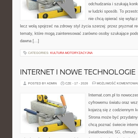
odchudzania i szukają konk
w ludzki sposób. To przestr
nie chcą opierać się wyłąc
lecz wolą spojrzeć na zdrowy styl życia szerzej: przez pryzmat re
tematy, które mogą zainteresować zarówno osoby szukające podsta
dawna […]
CATEGORIES:
KULTURA MOTORYZACYJNA
INTERNET I NOWE TECHNOLOGIE
POSTED BY ADMIN
CZE - 17 - 2026
MOŻLIWOŚĆ KOMENTOWA
Internat.com.pl to nowocze
cyfrowemu światu oraz wsz
kojarzą się z codziennym 
Strona może być przydatny
chcą poznać świecie intern
światłowodów, 5G, chmury, 