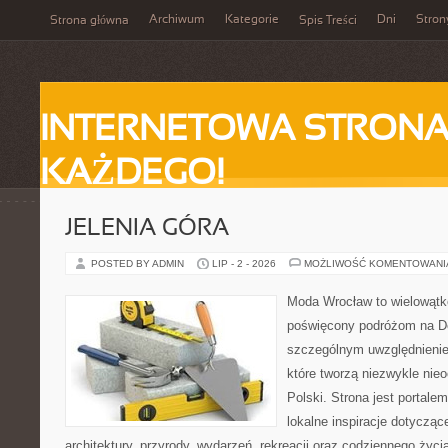
Archiwum
Kategorie
Dni
Stron
Strona główna
Spis Treści
INTERNETOWA STRONA
KAŻDEGO!
JELENIA GÓRA
POSTED BY ADMIN
LIP - 2 - 2026
MOŻLIWOŚĆ KOMENTOWAN
Moda Wrocław to wielowątk
poświęcony podróżom na D
szczególnym uwzględnienie
które tworzą niezwykle nie
Polski. Strona jest portal
lokalne inspiracje dotyczące
architektury, przyrody, wydarzeń, rekreacji oraz codziennego życ