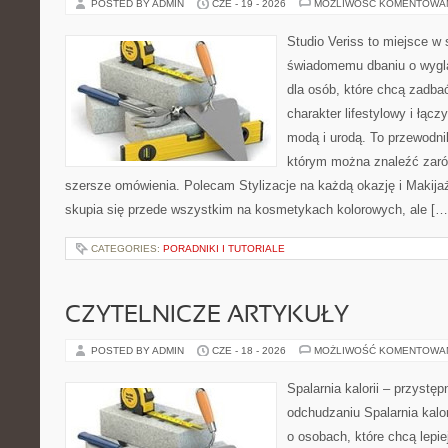
POSTED BY ADMIN
CZE - 19 - 2026
MOŻLIWOŚĆ KOMENTOWA
Studio Veriss to miejsce w
świadomemu dbaniu o wygl
dla osób, które chcą zadbać
charakter lifestylowy i łąc
modą i urodą. To przewodn
którym można znaleźć zarówn
szersze omówienia. Polecam Stylizacje na każdą okazję i Makija
skupia się przede wszystkim na kosmetykach kolorowych, ale […
CATEGORIES:
PORADNIKI I TUTORIALE
CZYTELNICZE ARTYKUŁY
POSTED BY ADMIN
CZE - 18 - 2026
MOŻLIWOŚĆ KOMENTOWA
Spalarnia kalorii – przystę
odchudzaniu Spalarnia kalor
o osobach, które chcą lepi