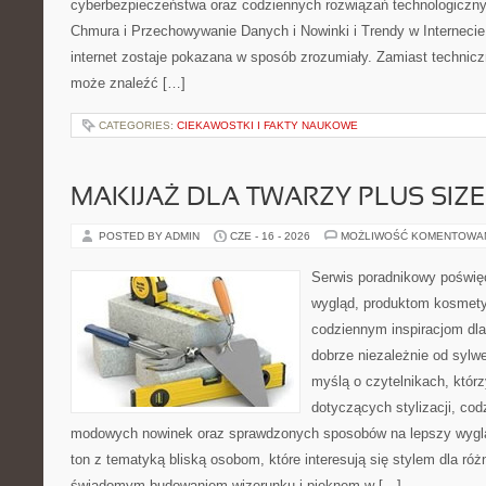
cyberbezpieczeństwa oraz codziennych rozwiązań technologiczny
Chmura i Przechowywanie Danych i Nowinki i Trendy w Internecie
internet zostaje pokazana w sposób zrozumiały. Zamiast technicz
może znaleźć […]
CATEGORIES:
CIEKAWOSTKI I FAKTY NAUKOWE
MAKIJAŻ DLA TWARZY PLUS SIZE
POSTED BY ADMIN
CZE - 16 - 2026
MOŻLIWOŚĆ KOMENTOWA
Serwis poradnikowy poświęc
wygląd, produktom kosmet
codziennym inspiracjom dla
dobrze niezależnie od sylwe
myślą o czytelnikach, któr
dotyczących stylizacji, cod
modowych nowinek oraz sprawdzonych sposobów na lepszy wygląd
ton z tematyką bliską osobom, które interesują się stylem dla róż
świadomym budowaniem wizerunku i pięknem w […]