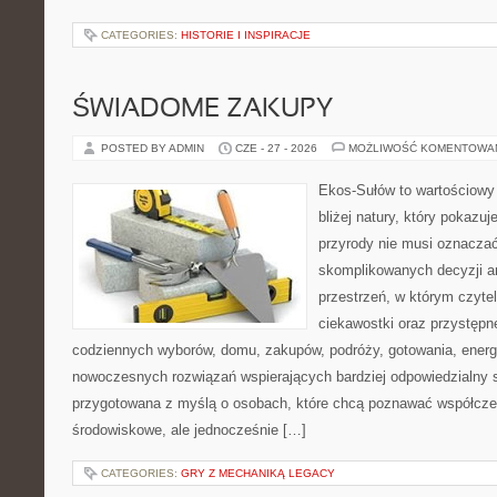
CATEGORIES:
HISTORIE I INSPIRACJE
ŚWIADOME ZAKUPY
POSTED BY ADMIN
CZE - 27 - 2026
MOŻLIWOŚĆ KOMENTOWA
Ekos-Sułów to wartościowy 
bliżej natury, który pokazu
przyrody nie musi oznaczać
skomplikowanych decyzji a
przestrzeń, w którym czytel
ciekawostki oraz przystępn
codziennych wyborów, domu, zakupów, podróży, gotowania, energii
nowoczesnych rozwiązań wspierających bardziej odpowiedzialny st
przygotowana z myślą o osobach, które chcą poznawać współcz
środowiskowe, ale jednocześnie […]
CATEGORIES:
GRY Z MECHANIKĄ LEGACY