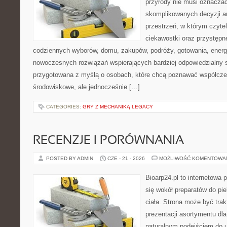
przyrody nie musi oznaczać
skomplikowanych decyzji a
przestrzeń, w którym czytel
ciekawostki oraz przystępn
codziennych wyborów, domu, zakupów, podróży, gotowania, energii
nowoczesnych rozwiązań wspierających bardziej odpowiedzialny st
przygotowana z myślą o osobach, które chcą poznawać współcz
środowiskowe, ale jednocześnie […]
CATEGORIES:
GRY Z MECHANIKĄ LEGACY
RECENZJE I PORÓWNANIA
POSTED BY ADMIN
CZE - 21 - 2026
MOŻLIWOŚĆ KOMENTOWA
Bioarp24.pl to internetowa 
się wokół preparatów do pie
ciała. Strona może być tra
prezentacji asortymentu dla 
naturalnym podejściem do ur