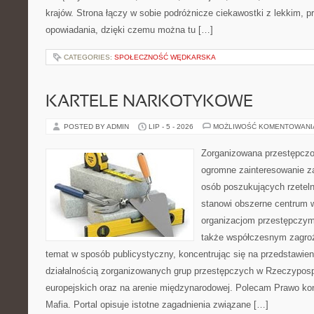
krajów. Strona łączy w sobie podróżnicze ciekawostki z lekkim,
opowiadania, dzięki czemu można tu […]
CATEGORIES:
SPOŁECZNOŚĆ WĘDKARSKA
KARTELE NARKOTYKOWE
POSTED BY ADMIN
LIP - 5 - 2026
MOŻLIWOŚĆ KOMENTOWAN
Zorganizowana przestępczoś
ogromne zainteresowanie za
osób poszukujących rzeteln
stanowi obszerne centrum 
organizacjom przestępczym, i
także współczesnym zagroż
temat w sposób publicystyczny, koncentrując się na przedstawie
działalnością zorganizowanych grup przestępczych w Rzeczypospo
europejskich oraz na arenie międzynarodowej. Polecam Prawo kon
Mafia. Portal opisuje istotne zagadnienia związane […]