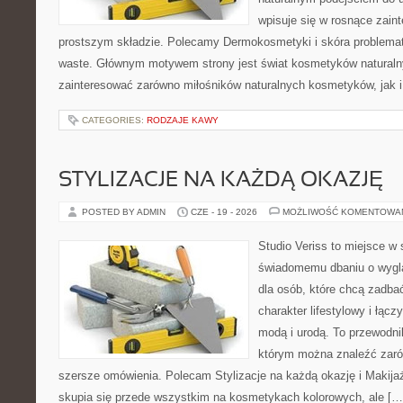
wpisuje się w rosnące zai
prostszym składzie. Polecamy Dermokosmetyki i skóra problema
waste. Głównym motywem strony jest świat kosmetyków naturaln
zainteresować zarówno miłośników naturalnych kosmetyków, jak i 
CATEGORIES:
RODZAJE KAWY
STYLIZACJE NA KAŻDĄ OKAZJĘ
POSTED BY ADMIN
CZE - 19 - 2026
MOŻLIWOŚĆ KOMENTOWA
Studio Veriss to miejsce w
świadomemu dbaniu o wygl
dla osób, które chcą zadbać
charakter lifestylowy i łąc
modą i urodą. To przewodn
którym można znaleźć zarówn
szersze omówienia. Polecam Stylizacje na każdą okazję i Makija
skupia się przede wszystkim na kosmetykach kolorowych, ale […