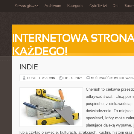
Archiwum
Kategorie
Dni
Stron
Strona główna
Spis Treści
INTERNETOWA STRONA
KAŻDEGO!
INDIE
POSTED BY ADMIN
LIP - 6 - 2026
MOŻLIWOŚĆ KOMENTOWAN
Cherrish to ciekawa przestr
odkrywać świat i chcą poz
pośpiechu, z ciekawością i
doświadczenia. To miejsce
opowieści, który może zai
planujące daleką wyprawę, j
lubią czytać o świecie, kulturach, atrakcjach, kuchni, historii ora