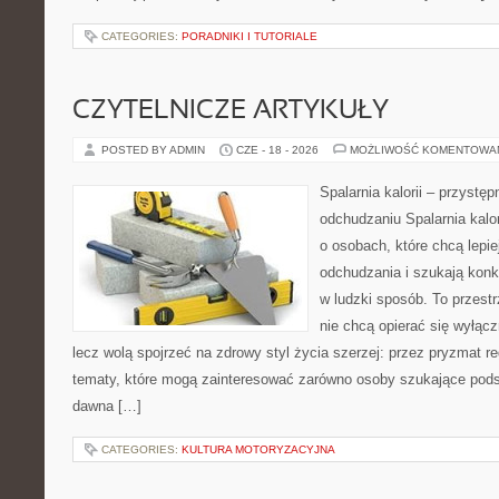
CATEGORIES:
PORADNIKI I TUTORIALE
CZYTELNICZE ARTYKUŁY
POSTED BY ADMIN
CZE - 18 - 2026
MOŻLIWOŚĆ KOMENTOWA
Spalarnia kalorii – przystę
odchudzaniu Spalarnia kalor
o osobach, które chcą lepi
odchudzania i szukają konk
w ludzki sposób. To przestr
nie chcą opierać się wyłąc
lecz wolą spojrzeć na zdrowy styl życia szerzej: przez pryzmat re
tematy, które mogą zainteresować zarówno osoby szukające podsta
dawna […]
CATEGORIES:
KULTURA MOTORYZACYJNA