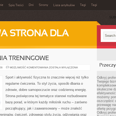
rie
Dni
Strony
Tagi
Tagi
Spis Treści
Lista artykułów
SUB
A STRONA DLA
NIA TRENINGOWE
Przeczyt
PLANY
026
MOŻLIWOŚĆ KOMENTOWANIA
ZOSTAŁA WYŁĄCZONA
I
WYZWANIA
TRENINGOWE
Sport i aktywność fizyczna to znacznie więcej niż tylko
Odkryj prof
Twojego bizn
regularne ćwiczenia. To styl życia, sposób dbania o
kompleksowe
skuteczne dz
zdrowie, dobre samopoczucie oraz codzienną energię.
efektywność 
Strona poświęcona tej tematyce stanowi rozbudowane
możemy pom
oszczędzić 
bazę porad, w którym każdy miłośnik ruchu – zarówno
przewagę nad
początkujący, jak i zaawansowany – może znaleźć
ofertę przyg
Odkryj prof
reningów, ćwiczeń, zdrowego stylu życia, odżywiania oraz