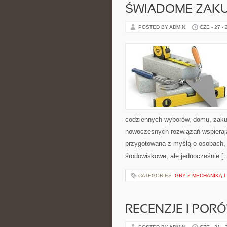
ŚWIADOME ZAK
POSTED BY ADMIN
CZE - 27 -
codziennych wyborów, domu, zakupó
nowoczesnych rozwiązań wspierając
przygotowana z myślą o osobach,
środowiskowe, ale jednocześnie [
CATEGORIES:
GRY Z MECHANIKĄ 
RECENZJE I POR