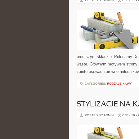
POSTED BY ADMIN
CZE - 21 -
prostszym składzie. Polecamy De
waste. Głównym motywem strony j
zainteresować zarówno miłośników 
CATEGORIES:
RODZAJE KAWY
STYLIZACJE NA 
POSTED BY ADMIN
CZE - 19 -