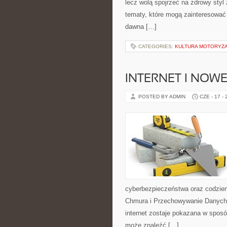
lecz wolą spojrzeć na zdrowy styl 
tematy, które mogą zainteresować 
dawna […]
CATEGORIES:
KULTURA MOTORYZ
INTERNET I NOW
POSTED BY ADMIN
CZE - 17 -
cyberbezpieczeństwa oraz codzien
Chmura i Przechowywanie Danych i
internet zostaje pokazana w sposó
może znaleźć […]