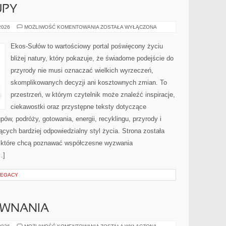
UPY
ŚWIADOME
 2026
MOŻLIWOŚĆ KOMENTOWANIA
ZOSTAŁA WYŁĄCZONA
ZAKUPY
Ekos-Sułów to wartościowy portal poświęcony życiu
bliżej natury, który pokazuje, że świadome podejście do
przyrody nie musi oznaczać wielkich wyrzeczeń,
skomplikowanych decyzji ani kosztownych zmian. To
przestrzeń, w którym czytelnik może znaleźć inspiracje,
ciekawostki oraz przystępne teksty dotyczące
w, podróży, gotowania, energii, recyklingu, przyrody i
ych bardziej odpowiedzialny styl życia. Strona została
 które chcą poznawać współczesne wyzwania
…]
LEGACY
ÓWNANIA
RECENZJE