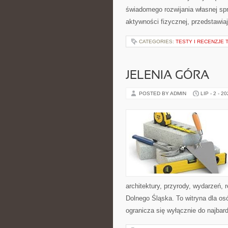
świadomego rozwijania własnej sp
aktywności fizycznej, przedstawia
CATEGORIES:
TESTY I RECENZJE 
JELENIA GÓRA
POSTED BY ADMIN
LIP - 2 - 2
architektury, przyrody, wydarzeń,
Dolnego Śląska. To witryna dla osó
ogranicza się wyłącznie do najbard