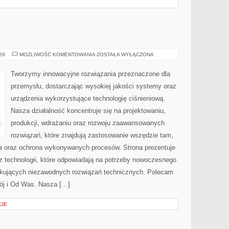
PRZEMYSŁ
026
MOŻLIWOŚĆ KOMENTOWANIA
ZOSTAŁA WYŁĄCZONA
4.0
Tworzymy innowacyjne rozwiązania przeznaczone dla
przemysłu, dostarczając wysokiej jakości systemy oraz
urządzenia wykorzystujące technologię ciśnieniową.
Nasza działalność koncentruje się na projektowaniu,
produkcji, wdrażaniu oraz rozwoju zaawansowanych
rozwiązań, które znajdują zastosowanie wszędzie tam,
zja oraz ochrona wykonywanych procesów. Strona prezentuje
az technologii, które odpowiadają na potrzeby nowoczesnego
ukujących niezawodnych rozwiązań technicznych. Polecam
ój i Od Was. Nasza […]
CJE