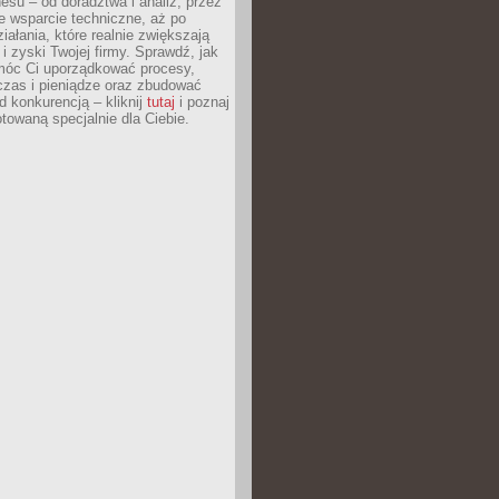
esu – od doradztwa i analiz, przez
 wsparcie techniczne, aż po
iałania, które realnie zwiększają
i zyski Twojej firmy. Sprawdź, jak
óc Ci uporządkować procesy,
czas i pieniądze oraz zbudować
 konkurencją – kliknij
tutaj
i poznaj
otowaną specjalnie dla Ciebie.