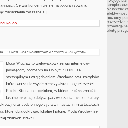
Twojego bizn
kompleksowe
rawności. Serwis koncentruje się na popularyzowaniu
skuteczne dz
jąc zagadnienia związane z […]
efektywność 
możemy pom
oszczędzić 
TECHNOLOGII
przewagę nad
ofertę przyg
JELENIA
026
MOŻLIWOŚĆ KOMENTOWANIA
ZOSTAŁA WYŁĄCZONA
GÓRA
Moda Wrocław to wielowątkowy serwis internetowy
poświęcony podróżom na Dolnym Śląsku, ze
szczególnym uwzględnieniem Wrocławia oraz zakątków,
które tworzą niezwykle nieoczywistą mapę tej części
Polski. Strona jest portalem, w którym można znaleźć
lokalne inspiracje dotyczące zwiedzania, historii, kultury,
 rekreacji oraz codziennego życia w miastach i miasteczkach
b, które lubią odkrywać lokalne historie. Moda Wrocław nie
ziej znanych atrakcji, […]