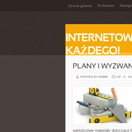
Archiwum
Katego
Strona główna
INTERNETOW
KAŻDEGO!
PLANY I WYZWA
POSTED BY ADMIN
LIP - 4 - 2
wartościowe materiały dotyczące t