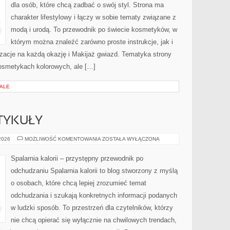
dla osób, które chcą zadbać o swój styl. Strona ma
charakter lifestylowy i łączy w sobie tematy związane z
modą i urodą. To przewodnik po świecie kosmetyków, w
którym można znaleźć zarówno proste instrukcje, jak i
zacje na każdą okazję i Makijaż gwiazd. Tematyka strony
osmetykach kolorowych, ale […]
IALE
TYKUŁY
CZYTELNICZE
 2026
MOŻLIWOŚĆ KOMENTOWANIA
ZOSTAŁA WYŁĄCZONA
ARTYKUŁY
Spalarnia kalorii – przystępny przewodnik po
odchudzaniu Spalarnia kalorii to blog stworzony z myślą
o osobach, które chcą lepiej zrozumieć temat
odchudzania i szukają konkretnych informacji podanych
w ludzki sposób. To przestrzeń dla czytelników, którzy
nie chcą opierać się wyłącznie na chwilowych trendach,