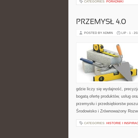
CATEGORIES:
PORADNIKI
PRZEMYSŁ 4.0
POSTED BY ADMIN
LIP - 1 - 2
gdzie liczy się wydajność, precy
bogatą ofertę produktów, usług or
przemysłu i przedsiębiorstw posz
Środowisko i Zrównoważony Rozw
CATEGORIES:
HISTORIE I INSPIRA