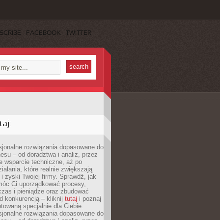
SCRIBE
FACEBOOK
TWITTER
aj:
esjonalne rozwiązania dopasowane do
esu – od doradztwa i analiz, przez
 wsparcie techniczne, aż po
iałania, które realnie zwiększają
i zyski Twojej firmy. Sprawdź, jak
óc Ci uporządkować procesy,
czas i pieniądze oraz zbudować
 konkurencją – kliknij
tutaj
i poznaj
otowaną specjalnie dla Ciebie.
esjonalne rozwiązania dopasowane do