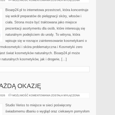
 2026
MOŻLIWOŚĆ KOMENTOWANIA
ZOSTAŁA WYŁĄCZONA
I
PORÓWNANIA
Bioarp24.pl to internetowa przestrzeń, która koncentruje
się wokół preparatów do pielęgnacji skóry, włosów i
ciała. Strona może być traktowana jako miejsce
prezentacji asortymentu dla osób, które interesują się
naturalnym podejściem do urody. To witryna, która
wpisuje się w rosnące zainteresowanie kosmetykami o
rmokosmetyki i skóra problematyczna i Kosmetyki zero
est świat kosmetyków naturalnych. Bioarp24.pl może
naturalnych kosmetyków, jak i drogerie, […]
KAŻDĄ OKAZJĘ
STYLIZACJE
 2026
MOŻLIWOŚĆ KOMENTOWANIA
ZOSTAŁA WYŁĄCZONA
NA
KAŻDĄ
OKAZJĘ
Studio Veriss to miejsce w sieci poświęcony
świadomemu dbaniu o wygląd oraz ciekawym pomysłom