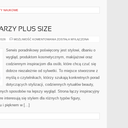
KTY NAUKOWE
ARZY PLUS SIZE
MAKIJAŻ
 2026
MOŻLIWOŚĆ KOMENTOWANIA
ZOSTAŁA WYŁĄCZONA
DLA
TWARZY
PLUS
Serwis poradnikowy poświęcony jest stylowi, dbaniu o
SIZE
wygląd, produktom kosmetycznym, makijażowi oraz
codziennym inspiracjom dla osób, które chcą czuć się
dobrze niezależnie od sylwetki. To miejsce stworzone z
myślą o czytelnikach, którzy szukają konkretnych porad
dotyczących stylizacji, codziennych rytuałów beauty,
ych sposobów na lepszy wygląd. Strona łączy inspiracyjny
e interesują się stylem dla różnych typów figury,
 i pięknem w […]