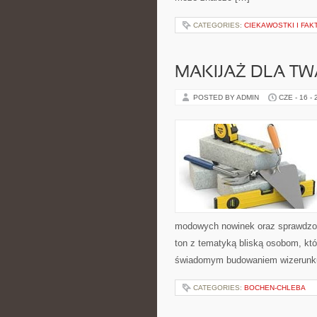
CATEGORIES:
CIEKAWOSTKI I FA
MAKIJAŻ DLA TW
POSTED BY ADMIN
CZE - 16 -
modowych nowinek oraz sprawdzon
ton z tematyką bliską osobom, któr
świadomym budowaniem wizerunku
CATEGORIES:
BOCHEN-CHLEBA