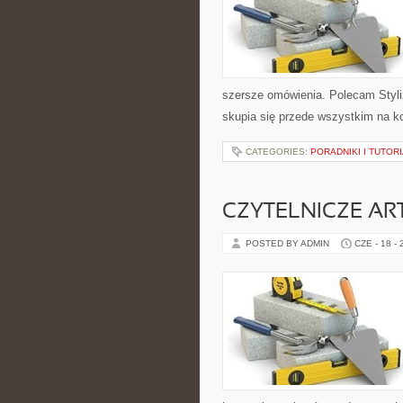
szersze omówienia. Polecam Styli
skupia się przede wszystkim na k
CATEGORIES:
PORADNIKI I TUTOR
CZYTELNICZE AR
POSTED BY ADMIN
CZE - 18 -