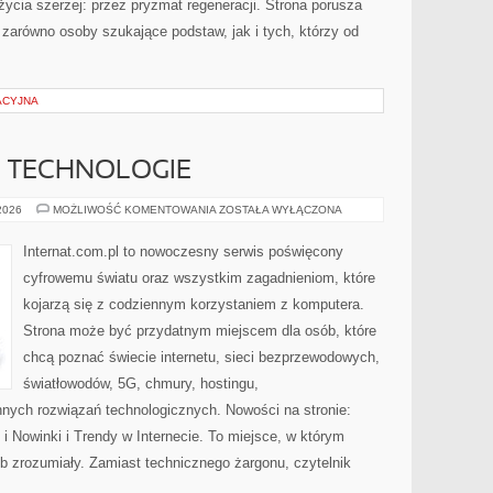
życia szerzej: przez pryzmat regeneracji. Strona porusza
zarówno osoby szukające podstaw, jak i tych, którzy od
ACYJNA
E TECHNOLOGIE
INTERNET
 2026
MOŻLIWOŚĆ KOMENTOWANIA
ZOSTAŁA WYŁĄCZONA
I
NOWE
TECHNOLOGIE
Internat.com.pl to nowoczesny serwis poświęcony
cyfrowemu światu oraz wszystkim zagadnieniom, które
kojarzą się z codziennym korzystaniem z komputera.
Strona może być przydatnym miejscem dla osób, które
chcą poznać świecie internetu, sieci bezprzewodowych,
światłowodów, 5G, chmury, hostingu,
nych rozwiązań technologicznych. Nowości na stronie:
 Nowinki i Trendy w Internecie. To miejsce, w którym
b zrozumiały. Zamiast technicznego żargonu, czytelnik