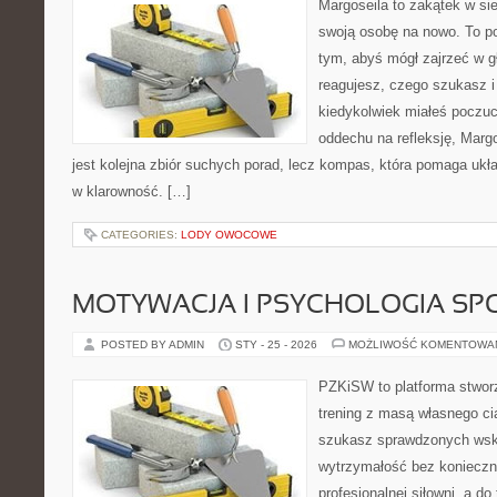
Margoseila to zakątek w si
swoją osobę na nowo. To po
tym, abyś mógł zajrzeć w gł
reagujesz, czego szukasz i
kiedykolwiek miałeś poczuci
oddechu na refleksję, Margos
jest kolejna zbiór suchych porad, lecz kompas, która pomaga ukła
w klarowność. […]
CATEGORIES:
LODY OWOCOWE
MOTYWACJA I PSYCHOLOGIA SP
POSTED BY ADMIN
STY - 25 - 2026
MOŻLIWOŚĆ KOMENTOWA
PZKiSW to platforma stworz
trening z masą własnego ciał
szukasz sprawdzonych ws
wytrzymałość bez konieczn
profesjonalnej siłowni, a d