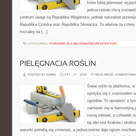
które lubią planować wyjazd
jednocześnie chcą zostawi
centrum uwagi są Republika Węgierska, jednak naturalnie przewijaj
Republika Czeska oraz Republika Słowacka. To właśnie ta cztery 
mozaikę na […]
CATEGORIES:
PORADNIK DLA MIŁOŚNIKÓW ARCHITEKTURY
PIELĘGNACJA ROŚLIN
POSTED BY ADMIN
STY - 27 - 2026
MOŻLIWOŚĆ KOMENTOWA
Świat roślin to platforma, w
spotyka się z rzemiosłem w 
ogrodów. To opowieść o tym
zamienić się w harmonijną p
rosną zdrowo, a człowiek o
tej idei stoi Kraków i okolic
warunki potrafią się zmieniać, a jednocześnie daje ogrom możliwo