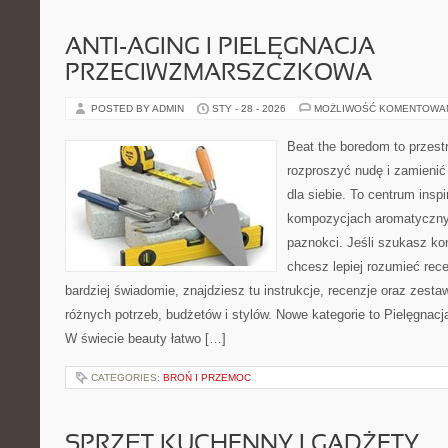
ANTI-AGING I PIELĘGNACJA
PRZECIWZMARSZCZKOWA
POSTED BY ADMIN
STY - 28 - 2026
MOŻLIWOŚĆ KOMENTOWA
Beat the boredom to przest
rozproszyć nudę i zamienić
dla siebie. To centrum inspi
kompozycjach aromatycznyc
paznokci. Jeśli szukasz k
chcesz lepiej rozumieć rece
bardziej świadomie, znajdziesz tu instrukcje, recenzje oraz zest
różnych potrzeb, budżetów i stylów. Nowe kategorie to Pielęgnac
W świecie beauty łatwo […]
CATEGORIES:
BROŃ I PRZEMOC
SPRZĘT KUCHENNY I GADŻETY