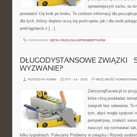
sprawniejszym ruchu, ta str
prowadzić Cię krok po kroku. To centrum informacji dla początk
dla tych, którzy dopiero uczą się push-upów, jak i dla osób polu
podciągnięcie z […]
CATEGORIES:
DIETA I RUCH DLA INTROWERTYKÓW
DŁUGODYSTANSOWE ZWIĄZKI – 
WYZWANIE?
POSTED BY ADMIN
STY - 24 - 2026
MOŻLIWOŚĆ KOMENTOWA
ZatrzymajFaceta.pl to przyj
które chcą poukładać temat
związek bez udawania. To 
tym, abyś mogła spojrzeć n
perspektywy, znaleźć sens
nauczyć się rozmawiać tak,
kilku tygodniach. Polecamy Problemy w związku i Rozwój osobisty