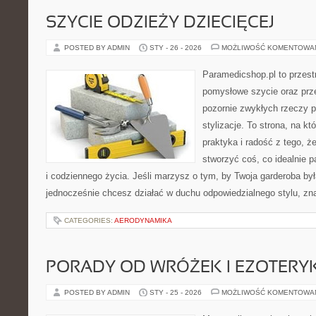
SZYCIE ODZIEŻY DZIECIĘCEJ
POSTED BY ADMIN
STY - 26 - 2026
MOŻLIWOŚĆ KOMENTOWA
Paramedicshop.pl to przest
pomysłowe szycie oraz prze
pozornie zwykłych rzeczy 
stylizacje. To strona, na kt
praktyka i radość z tego, 
stworzyć coś, co idealnie p
i codziennego życia. Jeśli marzysz o tym, by Twoja garderoba była
jednocześnie chcesz działać w duchu odpowiedzialnego stylu, zn
CATEGORIES:
AERODYNAMIKA
PORADY OD WRÓŻEK I EZOTER
POSTED BY ADMIN
STY - 25 - 2026
MOŻLIWOŚĆ KOMENTOWA