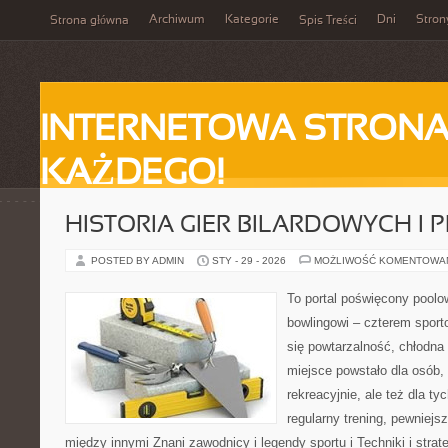
Archiwum
Kategorie
Dni
Stron
Strona główna
Spis Treści
INTERNETOWA STRONA
KAŻDEGO!
HISTORIA GIER BILARDOWYCH I 
POSTED BY ADMIN
STY - 29 - 2026
MOŻLIWOŚĆ KOMENTOWA
To portal poświęcony poolow
bowlingowi – czterem sporto
się powtarzalność, chłodna 
miejsce powstało dla osób,
rekreacyjnie, ale też dla ty
regularny trening, pewniejs
między innymi Znani zawodnicy i legendy sportu i Techniki i strat