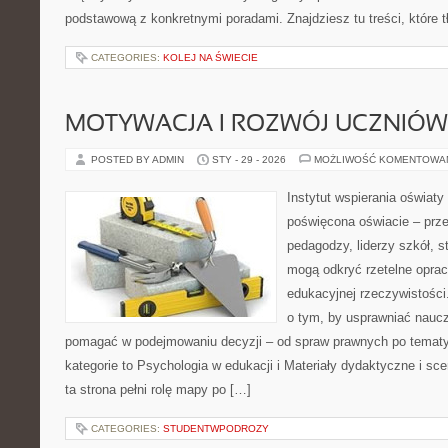
podstawową z konkretnymi poradami. Znajdziesz tu treści, które 
CATEGORIES:
KOLEJ NA ŚWIECIE
MOTYWACJA I ROZWÓJ UCZNIÓW
POSTED BY ADMIN
STY - 29 - 2026
MOŻLIWOŚĆ KOMENTOWA
Instytut wspierania oświat
poświęcona oświacie – prze
pedagodzy, liderzy szkół, s
mogą odkryć rzetelne opra
edukacyjnej rzeczywistości
o tym, by usprawniać naucz
pomagać w podejmowaniu decyzji – od spraw prawnych po tematy
kategorie to Psychologia w edukacji i Materiały dydaktyczne i sce
ta strona pełni rolę mapy po […]
CATEGORIES:
STUDENTWPODROZY