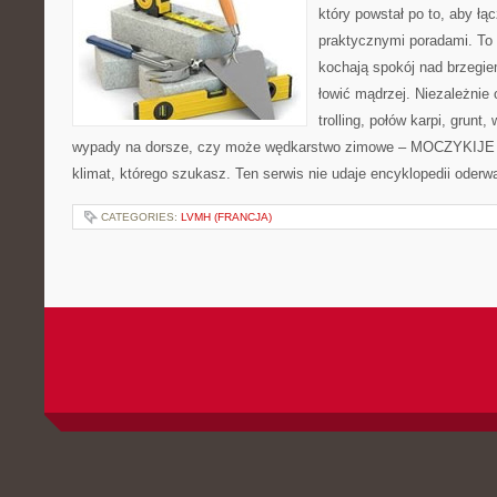
który powstał po to, aby ł
praktycznymi poradami. To 
kochają spokój nad brzegie
łowić mądrzej. Niezależnie 
trolling, połów karpi, grun
wypady na dorsze, czy może wędkarstwo zimowe – MOCZYKIJE m
klimat, którego szukasz. Ten serwis nie udaje encyklopedii oderw
CATEGORIES:
LVMH (FRANCJA)