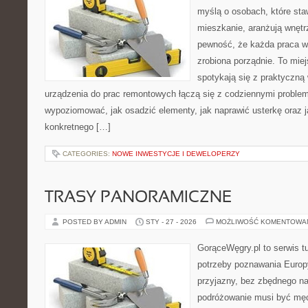
myślą o osobach, które sta
mieszkanie, aranżują wnętr
pewność, że każda praca w
zrobiona porządnie. To mie
spotykają się z praktyczną 
urządzenia do prac remontowych łączą się z codziennymi problem
wypoziomować, jak osadzić elementy, jak naprawić usterkę oraz 
konkretnego […]
CATEGORIES:
NOWE INWESTYCJE I DEWELOPERZY
TRASY PANORAMICZNE
POSTED BY ADMIN
STY - 27 - 2026
MOŻLIWOŚĆ KOMENTOWA
GorąceWęgry.pl to serwis tu
potrzeby poznawania Euro
przyjazny, bez zbędnego na
podróżowanie musi być męc