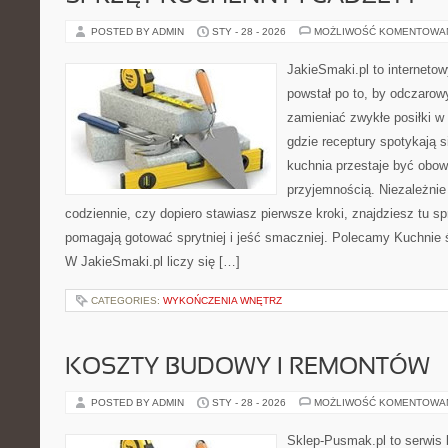
POSTED BY ADMIN
STY - 28 - 2026
MOŻLIWOŚĆ KOMENTOWA
JakieSmaki.pl to internetow
powstał po to, by odczaro
zamieniać zwykłe posiłki w
gdzie receptury spotykają 
kuchnia przestaje być obowi
przyjemnością. Niezależnie
codziennie, czy dopiero stawiasz pierwsze kroki, znajdziesz tu s
pomagają gotować sprytniej i jeść smaczniej. Polecamy Kuchnie ś
W JakieSmaki.pl liczy się […]
CATEGORIES:
WYKOŃCZENIA WNĘTRZ
KOSZTY BUDOWY I REMONTÓW
POSTED BY ADMIN
STY - 28 - 2026
MOŻLIWOŚĆ KOMENTOWA
Sklep-Pusmak.pl to serwis 