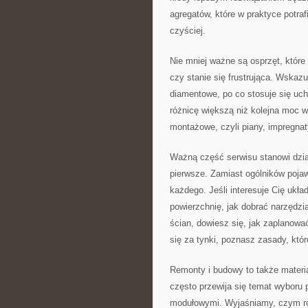
agregatów, które w praktyce potraf
czyściej.
Nie mniej ważne są osprzęt, któr
czy stanie się frustrująca. Wskazu
diamentowe, po co stosuje się uch
różnicę większą niż kolejna moc 
montażowe, czyli piany, impregnat
Ważną część serwisu stanowi dział
pierwsze. Zamiast ogólników pojaw
każdego. Jeśli interesuje Cię ukł
powierzchnię, jak dobrać narzędzia
ścian, dowiesz się, jak zaplanowa
się za tynki, poznasz zasady, któ
Remonty i budowy to także materia
często przewija się temat wybor
modułowymi. Wyjaśniamy, czym różn