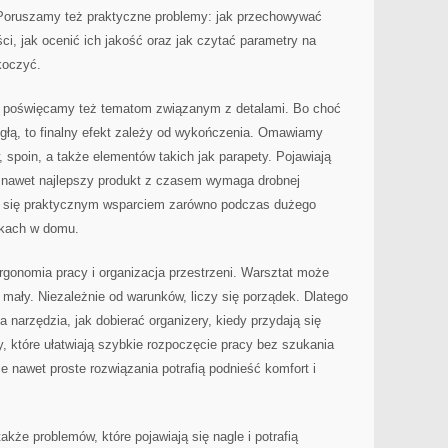
Poruszamy też praktyczne problemy: jak przechowywać
ości, jak ocenić ich jakość oraz jak czytać parametry na
koczyć.
a poświęcamy też tematom związanym z detalami. Bo choć
egłą, to finalny efekt zależy od wykończenia. Omawiamy
 spoin, a także elementów takich jak parapety. Pojawiają
bo nawet najlepszy produkt z czasem wymaga drobnej
je się praktycznym wsparciem zarówno podczas dużego
wkach w domu.
gonomia pracy i organizacja przestrzeni. Warsztat może
 mały. Niezależnie od warunków, liczy się porządek. Dlatego
 narzędzia, jak dobierać organizery, kiedy przydają się
y, które ułatwiają szybkie rozpoczęcie pracy bez szukania
 nawet proste rozwiązania potrafią podnieść komfort i
akże problemów, które pojawiają się nagle i potrafią