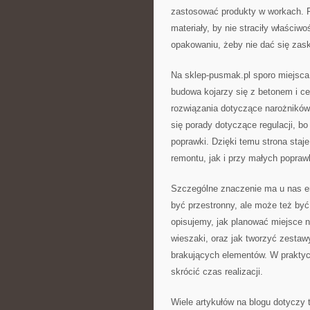
zastosować produkty w workach. 
materiały, by nie straciły właściw
opakowaniu, żeby nie dać się zas
Na sklep-pusmak.pl sporo miejsc
budowa kojarzy się z betonem i c
rozwiązania dotyczące narożników,
się porady dotyczące regulacji, 
poprawki. Dzięki temu strona sta
remontu, jak i przy małych popra
Szczególne znaczenie ma u nas er
być przestronny, ale może też być
opisujemy, jak planować miejsce na
wieszaki, oraz jak tworzyć zestaw
brakujących elementów. W praktyce
skrócić czas realizacji.
Wiele artykułów na blogu dotyczy t