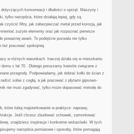
w dotyczących konserwacji i dbałości o sprzęt. Maszyny i
i, tylko narzędzia, które działają lepiej, gdy są
k czyścić filtry, jak zabezpieczać metal przed korozją, jak
mieniać zużyte elementy oraz jak rozpoznać pierwsze
o poważnej awarii. To podejście pozwala nie tylko
 też pracować spokojniej.
racy w różnych warunkach. Inaczej działa się w mieszkaniu
w domu z lat 70.. Dlatego poruszamy kwestie związane z
onane przegrody. Podpowiadamy, jak dobrać kołki do ścian z
k radzić sobie z cegłą, a jak pracować z płytami gipsowo-
wnik nie musi zgadywać, tylko może dopasować metodę do
, które lubią majsterkowanie w praktyce: naprawy,
nstrukcje. Jeśli chcesz zbudować schowek, zamontować
owę, znajdziesz inspiracje i konkretne wskazówki. W tych
opisujemy narzędzia pomiarowe i sposoby, które pomagają