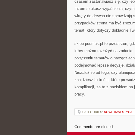
czasem zastanawiasz się, czy lep
razem szukasz wyjaśnienia, czym 
wkręty do drewna nie sprawdzają
przypadków strona ma być zrozumi
temat, który dotyczy dokładnie Two
sklep-pusmak.pl to przestrzeń, gd
który można rozłożyć na zadania. 
połączeniu tematów o narzędziac
podejmować lepsze decyzje, działa
Niezależnie od tego, czy planuje
znajdziesz tu treści, które prowad
komplikacji, za to z naciskiem na
pracy.
CATEGORIES:
NOWE INWESTYCJE 
Comments are closed.