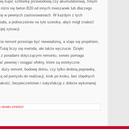
iej kupić szlifierkę przewodową czy akumulatorową. Innym
różni się beton B20 od innych mieszanek lub dlaczego
 się w pewnych zastosowaniach. W każdym z tych
ała, a jednocześnie na tyle szeroka, abyś mógł znaleźć
jej sytuacji.
zie remont przestaje być niewiadomą, a staje się projektem,
Tutaj liczy się metoda, ale także wyczucie. Dzięki
h z poradami dotyczącymi remontu, serwis pomaga
ć pewniej i osiągać efekty, które są estetyczne.
sz duży remont, budowę domu, czy tylko drobną poprawkę,
zą od pomysłu do realizacji, krok po kroku, bez zbędnych
 jakość, bezpieczeństwo i satysfakcję z dobrze wykonanej
I DEWELOPERZY