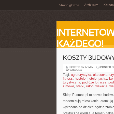
Archiwum
Katego
Strona główna
INTERNETOW
KAŻDEGO!
KOSZTY BUDOWY
POSTED BY ADMIN
POSTED ON
WYŁĄCZONA
Tagi:
agroturystyka
,
akcesoria tur
fitness
,
hostele
,
hotele
,
jachty
,
ke
turystyczna
,
podróże lotnicze
,
pod
zimowe
,
statki
,
urlop
,
wakacje
,
we
Sklep-Pusmak.pl to serwis budowla
modernizują mieszkanie, aranżują
wykonana na działce będzie zrobio
praktyczną wiedzą, a tematy takie