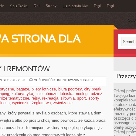
rie
Dni
Strony
Tagi
Tagi
Spis Treści
Lista artykułów
SUB
A STRONA DLA
 I REMONTÓW
Przeczyt
KOSZTY
 STY - 28 - 2026
MOŻLIWOŚĆ KOMENTOWANIA
ZOSTAŁA
BUDOWY
I
ystyczne
,
bagaże
,
bilety lotnicze
,
biura podróży
,
city break
,
REMONTÓW
Odkryj prof
mping
,
kulturystyka
,
linie lotnicze
,
lotniska
,
noclegi
,
odzież
Twojego bizn
róże tematyczne
,
rejsy
,
rekreacja
,
siłownia
,
sport
,
sporty
kompleksowe
llness
,
wycieczki
,
żeglarstwo
,
zwiedzanie
skuteczne dz
efektywność 
ny, który powstał z myślą o osobach, które stawiają dom,
możemy pom
oszczędzić 
 wnętrza albo po prostu chcą mieć pewność, że każda praca
przewagę nad
ofertę przyg
na porządnie. To miejsce, w którym sprzęt spotykają się z
Odkryj prof
 jak urządzenia do prac remontowych łączą się z