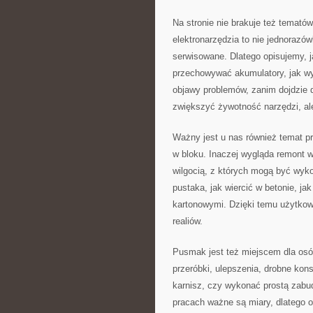
Na stronie nie brakuje też temató
elektronarzędzia to nie jednorazówk
serwisowane. Dlatego opisujemy, ja
przechowywać akumulatory, jak wy
objawy problemów, zanim dojdzie d
zwiększyć żywotność narzędzi, ale
Ważny jest u nas również temat p
w bloku. Inaczej wygląda remont 
wilgocią, z których mogą być wyk
pustaka, jak wiercić w betonie, ja
kartonowymi. Dzięki temu użytko
realiów.
Pusmak jest też miejscem dla osób
przeróbki, ulepszenia, drobne ko
karnisz, czy wykonać prostą zabud
pracach ważne są miary, dlatego 