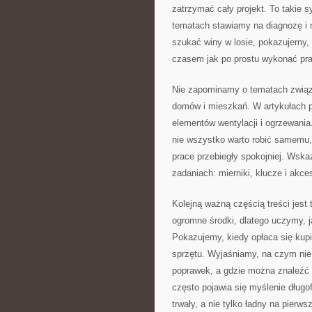
zatrzymać cały projekt. To takie s
tematach stawiamy na diagnozę i n
szukać winy w losie, pokazujemy, j
czasem jak po prostu wykonać pracę
Nie zapominamy o tematach związa
domów i mieszkań. W artykułach po
elementów wentylacji i ogrzewani
nie wszystko warto robić samemu, 
prace przebiegły spokojniej. Wska
zadaniach: mierniki, klucze i akces
Kolejną ważną częścią treści jes
ogromne środki, dlatego uczymy, 
Pokazujemy, kiedy opłaca się kup
sprzętu. Wyjaśniamy, na czym nie 
poprawek, a gdzie można znaleźć 
często pojawia się myślenie długo
trwały, a nie tylko ładny na pierws