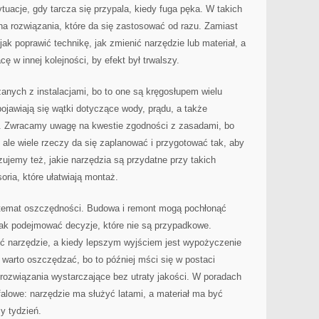
ytuacje, gdy tarcza się przypala, kiedy fuga pęka. W takich
a rozwiązania, które da się zastosować od razu. Zamiast
ak poprawić technikę, jak zmienić narzędzie lub materiał, a
 w innej kolejności, by efekt był trwalszy.
nych z instalacjami, bo to one są kręgosłupem wielu
jawiają się wątki dotyczące wody, prądu, a także
a. Zwracamy uwagę na kwestie zgodności z zasadami, bo
ale wiele rzeczy da się zaplanować i przygotować tak, aby
zujemy też, jakie narzędzia są przydatne przy takich
oria, które ułatwiają montaż.
t temat oszczędności. Budowa i remont mogą pochłonąć
jak podejmować decyzje, które nie są przypadkowe.
ić narzędzie, a kiedy lepszym wyjściem jest wypożyczenie
warto oszczędzać, bo to później mści się w postaci
rozwiązania wystarczające bez utraty jakości. W poradach
falowe: narzędzie ma służyć latami, a materiał ma być
zy tydzień.