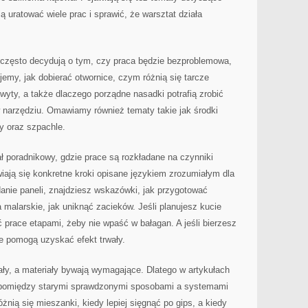
ią uratować wiele prac i sprawić, że warsztat działa
e często decydują o tym, czy praca będzie bezproblemowa,
jemy, jak dobierać otwornice, czym różnią się tarcze
wyty, a także dlaczego porządne nasadki potrafią zrobić
w narzędziu. Omawiamy również tematy takie jak środki
y oraz szpachle.
 poradnikowy, gdzie prace są rozkładane na czynniki
iają się konkretne kroki opisane językiem zrozumiałym dla
adanie paneli, znajdziesz wskazówki, jak przygotować
 malarskie, jak uniknąć zacieków. Jeśli planujesz kucie
ć prace etapami, żeby nie wpaść w bałagan. A jeśli bierzesz
re pomogą uzyskać efekt trwały.
ły, a materiały bywają wymagające. Dlatego w artykułach
u pomiędzy starymi sprawdzonymi sposobami a systemami
ią się mieszanki, kiedy lepiej sięgnąć po gips, a kiedy