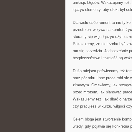
uniknąć błędów. Wskazujemy też, ja
łączyć elementy, aby efekt był sol
Dla wielu osób remont to nie tylk
przestrzeni wpływa na komfort życ
staramy się więc łączyć użyteczno
Pokazujemy, że nie trzeba być za
ma się narzędzia. Jednocześnie p
bezpieczeństwo i trwałość są ważn
Dużo miejsca poświęcamy też te
oraz pór roku. Inne prace robi się 
zimowym. Omawiamy, jak przygotow
przed mrozem, jak planować prace
Wskazujemy też, jak dbać o narzę
czy pracujesz w kurzu, wilgoci czy
Celem bloga jest stworzenie komp
wtedy, gdy pojawia się konkretna 