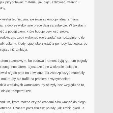
k przygotować materiał, jak ciąć, szlifować, wiercić i
idny.
o kwestia techniczna, ale również emocjonalna. Zmiana
ia, a dobrze wykonane prace dają satysfakcję. W tekstach
ść z podejściem, które buduje pewność siebie.
wodowcem, żeby wykonać wiele zadań samodzielnie, o ile
odkreślamy, kiedy lepiej skorzystać z pomocy fachowca, bo
iejsze niż ambicja.
matom sezonowym, bo budowa i remont żyją rytmem pogody
wiosną, inne latem, a jeszcze inne w okresie jesienno-
ać się do prac na zewnątrz, jak zabezpieczyć materiały
 mokre, by nie trafić na problem z wysychaniem.
dzia w trudnych warunkach, by służyły bez względu na to,
 niskiej temperaturze.
endium, które można czytać etapami albo wracać do niego
potrzeba. Czasem potrzebujesz porady, jak zrobić gładź, a