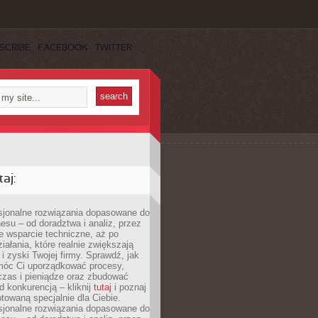
SCRIBE
FACEBOOK
TWITTER
aj:
esjonalne rozwiązania dopasowane do
esu – od doradztwa i analiz, przez
 wsparcie techniczne, aż po
iałania, które realnie zwiększają
i zyski Twojej firmy. Sprawdź, jak
óc Ci uporządkować procesy,
czas i pieniądze oraz zbudować
 konkurencją – kliknij
tutaj
i poznaj
otowaną specjalnie dla Ciebie.
esjonalne rozwiązania dopasowane do