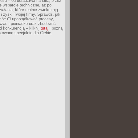
esu – od doradztwa i analiz, przez
 wsparcie techniczne, aż po
iałania, które realnie zwiększają
i zyski Twojej firmy. Sprawdź, jak
óc Ci uporządkować procesy,
czas i pieniądze oraz zbudować
 konkurencją – kliknij
tutaj
i poznaj
otowaną specjalnie dla Ciebie.