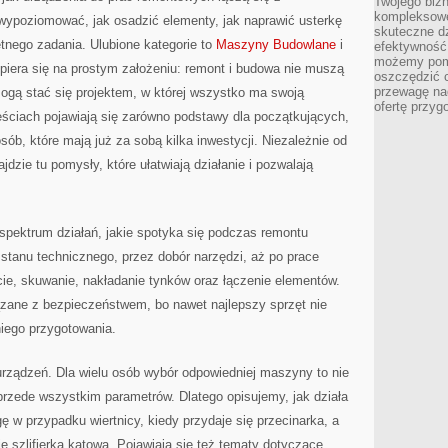
Twojego bizn
kompleksowe
wypoziomować, jak osadzić elementy, jak naprawić usterkę
skuteczne dz
tnego zadania. Ulubione kategorie to
Maszyny Budowlane
i
efektywność 
możemy pom
 opiera się na prostym założeniu: remont i budowa nie muszą
oszczędzić 
przewagę nad
ogą stać się projektem, w której wszystko ma swoją
ofertę przyg
treściach pojawiają się zarówno podstawy dla początkujących,
osób, które mają już za sobą kilka inwestycji. Niezależnie od
zie tu pomysły, które ułatwiają działanie i pozwalają
spektrum działań, jakie spotyka się podczas remontu
stanu technicznego, przez dobór narzędzi, aż po prace
ie, skuwanie, nakładanie tynków oraz łączenie elementów.
ązane z bezpieczeństwem, bo nawet najlepszy sprzęt nie
niego przygotowania.
 urządzeń. Dla wielu osób wybór odpowiedniej maszyny to nie
 przede wszystkim parametrów. Dlatego opisujemy, jak działa
 w przypadku wiertnicy, kiedy przydaje się przecinarka, a
 szlifierka kątowa. Pojawiają się też tematy dotyczące