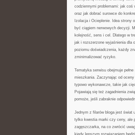
codziennymi problemami: jak coś 
oraz jak dobrać surowce do konkre
Izolacja i Ocieplenie. Idea strony
być ciągiem nerwowych decyzji. M
kolejność, sens i cel. Dlatego w 
jak i rozszerzone wyjaśnienia dla 
poziomu doświadczenia, każdy znajd
zminimalizować ryzyko.
Tematyka serwisu obejmuje pełne 
mieszkania. Zaczynając od oceny 
typowo wykonawcze, takie jak cięc
Pojawiają się też zagadnienia zwi
pomoże, jeśli zabraknie odpowied
Jednym z filarów bloga jest świat
tylko kwestia marki czy ceny, ale
zagęszczarka, na co zwrócić uwagę
kiedy lepszym rozwiązaniem będzie