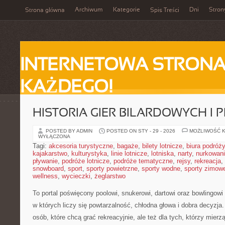
Archiwum
Kategorie
Dni
Stron
Strona główna
Spis Treści
INTERNETOWA STRONA
KAŻDEGO!
HISTORIA GIER BILARDOWYCH I 
POSTED BY ADMIN
POSTED ON STY - 29 - 2026
MOŻLIWOŚĆ 
WYŁĄCZONA
Tagi:
akcesoria turystyczne
,
bagaże
,
bilety lotnicze
,
biura podróży
kajakarstwo
,
kulturystyka
,
linie lotnicze
,
lotniska
,
narty
,
nurkowan
pływanie
,
podróże lotnicze
,
podróże tematyczne
,
rejsy
,
rekreacja
,
snowboard
,
sport
,
sporty powietrzne
,
sporty wodne
,
sporty zimow
wellness
,
wycieczki
,
żeglarstwo
To portal poświęcony poolowi, snukerowi, dartowi oraz bowlingowi
w których liczy się powtarzalność, chłodna głowa i dobra decyzja.
osób, które chcą grać rekreacyjnie, ale też dla tych, którzy mierzą