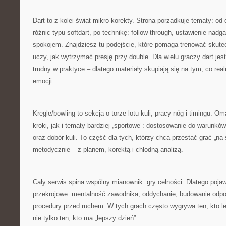
Dart to z kolei świat mikro-korekty. Strona porządkuje tematy: o
różnic typu softdart, po technikę: follow-through, ustawienie nadg
spokojem. Znajdziesz tu podejście, które pomaga trenować skut
uczy, jak wytrzymać presję przy double. Dla wielu graczy dart jes
trudny w praktyce – dlatego materiały skupiają się na tym, co real
emocji.
Kręgle/bowling to sekcja o torze lotu kuli, pracy nóg i timingu. 
kroki, jak i tematy bardziej „sportowe”: dostosowanie do warunkó
oraz dobór kuli. To część dla tych, którzy chcą przestać grać „na
metodycznie – z planem, korektą i chłodną analizą.
Cały serwis spina wspólny mianownik: gry celności. Dlatego pojaw
przekrojowe: mentalność zawodnika, oddychanie, budowanie odpor
procedury przed ruchem. W tych grach często wygrywa ten, kto l
nie tylko ten, kto ma „lepszy dzień”.