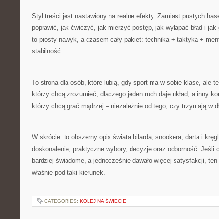
Styl treści jest nastawiony na realne efekty. Zamiast pustych has
poprawić, jak ćwiczyć, jak mierzyć postęp, jak wyłapać błąd i ja
to prosty nawyk, a czasem cały pakiet: technika + taktyka + ment
stabilność.
To strona dla osób, które lubią, gdy sport ma w sobie klasę, ale te
którzy chcą zrozumieć, dlaczego jeden ruch daje układ, a inny ko
którzy chcą grać mądrzej – niezależnie od tego, czy trzymają w dło
W skrócie: to obszerny opis świata bilarda, snookera, darta i kręg
doskonalenie, praktyczne wybory, decyzje oraz odporność. Jeśli 
bardziej świadome, a jednocześnie dawało więcej satysfakcji, ten
właśnie pod taki kierunek.
CATEGORIES:
KOLEJ NA ŚWIECIE