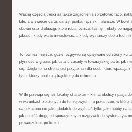
Ważną częścią treści są także zagadnienia sprzętowe: taco, nakła
bile, a w świecie darta: dartsy, piórka, łączniki i plansze. W bowlin
obuwie oraz drobiazgi, które robią różnicę: taśmy. Teksty pomaga
jakość i kiedy warto inwestować, a kiedy wystarczy dobra technik
To również miejsce, gdzie rozgrywki są opisywane od strony kult
płynność w grupie, jak ustalić zasady w towarzyskiej partii, jak 
się. Dzięki temu strona jest przyjazna i dla osób, które wpadają z 
tych, którzy analizują trajektorię do milimetra.
W tle przewija się też lokalny charakter – klimat okolicy i pasja 
w warunkach zbliżonych do turniejowych. To przestrzeń, w której bi
są pokazane nie jako „dodatek do wyjścia”, tylko jako hobby na lat
jak przejść drogę od sporadycznych rozgrywek do systematyczneg
prowadzi krok po kroku.