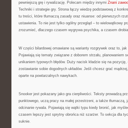
pewniejszą grę i rywalizację. Polecam między innymi
Znani zawod
Techniki i strategie gry. Strona łączy wiedzę podstawową z konkr
tu treści, które tłumaczą zasady oraz niuanse: od pierwszych r
ustawienia. To nie jest tylko ogólny przegląd – to wielowątkowy 
zrozumieć, dlaczego czasem wygrywa psychika, a czasem drobiaz
W części bilardowej omawiane są warianty rozgrywek oraz to, jak 
Pojawiają się tematy związane z doborem strzału, planowaniem s
unikaniem typowych błędów. Duży nacisk kładzie się na pozycję, 
zostawianie sobie dogodnych układów. Jeśli chcesz grać mądrzej,
oparte na powtarzalnych nawykach.
Snooker jest pokazany jako gra cierpliwości. Teksty prowadzą pr
punktowego, uczą pracy na małej przestrzeni, a także tłumaczą, j
odcinanie rywala. Pojawiają się wątki typu kiedy bronić, jak myśl
czasem lepszy jest sprytny obrońca niż szarżer. To sekcja dla tyc
suknie.