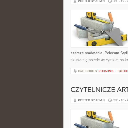
POSTED BY ADMIN
CZE - 19 -
szersze omówienia. Polecam Styli
skupia się przede wszystkim na k
CATEGORIES:
PORADNIKI I TUTOR
CZYTELNICZE AR
POSTED BY ADMIN
CZE - 18 -