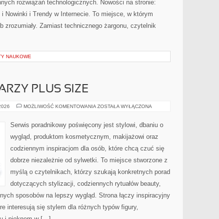
nych rozwiązań technologicznych. Nowości na stronie:
 Nowinki i Trendy w Internecie. To miejsce, w którym
b zrozumiały. Zamiast technicznego żargonu, czytelnik
KTY NAUKOWE
ARZY PLUS SIZE
MAKIJAŻ
 2026
MOŻLIWOŚĆ KOMENTOWANIA
ZOSTAŁA WYŁĄCZONA
DLA
TWARZY
PLUS
Serwis poradnikowy poświęcony jest stylowi, dbaniu o
SIZE
wygląd, produktom kosmetycznym, makijażowi oraz
codziennym inspiracjom dla osób, które chcą czuć się
dobrze niezależnie od sylwetki. To miejsce stworzone z
myślą o czytelnikach, którzy szukają konkretnych porad
dotyczących stylizacji, codziennych rytuałów beauty,
ych sposobów na lepszy wygląd. Strona łączy inspiracyjny
e interesują się stylem dla różnych typów figury,
 i pięknem w […]