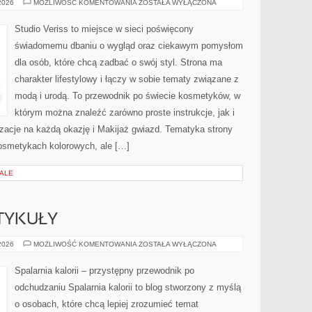
STYLIZACJE
 2026
MOŻLIWOŚĆ KOMENTOWANIA
ZOSTAŁA WYŁĄCZONA
NA
KAŻDĄ
OKAZJĘ
Studio Veriss to miejsce w sieci poświęcony
świadomemu dbaniu o wygląd oraz ciekawym pomysłom
dla osób, które chcą zadbać o swój styl. Strona ma
charakter lifestylowy i łączy w sobie tematy związane z
modą i urodą. To przewodnik po świecie kosmetyków, w
którym można znaleźć zarówno proste instrukcje, jak i
zacje na każdą okazję i Makijaż gwiazd. Tematyka strony
osmetykach kolorowych, ale […]
IALE
TYKUŁY
CZYTELNICZE
 2026
MOŻLIWOŚĆ KOMENTOWANIA
ZOSTAŁA WYŁĄCZONA
ARTYKUŁY
Spalarnia kalorii – przystępny przewodnik po
odchudzaniu Spalarnia kalorii to blog stworzony z myślą
o osobach, które chcą lepiej zrozumieć temat