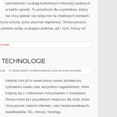
odchudzania i szukają konkretnych informacji podanych
w ludzki sposób. To przestrzeń dla czytelników, którzy
nie chcą opierać się wyłącznie na chwilowych trendach,
życia szerzej: przez pryzmat regeneracji. Strona porusza
zarówno osoby szukające podstaw, jak i tych, którzy od
ACYJNA
E TECHNOLOGIE
INTERNET
 2026
MOŻLIWOŚĆ KOMENTOWANIA
ZOSTAŁA WYŁĄCZONA
I
NOWE
TECHNOLOGIE
Internat.com.pl to nowoczesny serwis poświęcony
cyfrowemu światu oraz wszystkim zagadnieniom, które
kojarzą się z codziennym korzystaniem z komputera.
Strona może być przydatnym miejscem dla osób, które
chcą poznać świecie internetu, sieci bezprzewodowych,
światłowodów, 5G, chmury, hostingu,