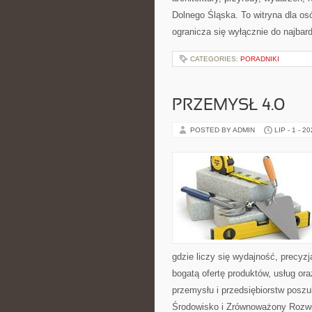
Dolnego Śląska. To witryna dla osó
ogranicza się wyłącznie do najbard
CATEGORIES:
PORADNIKI
PRZEMYSŁ 4.0
POSTED BY ADMIN
LIP - 1 - 2
gdzie liczy się wydajność, precy
bogatą ofertę produktów, usług or
przemysłu i przedsiębiorstw posz
Środowisko i Zrównoważony Rozw