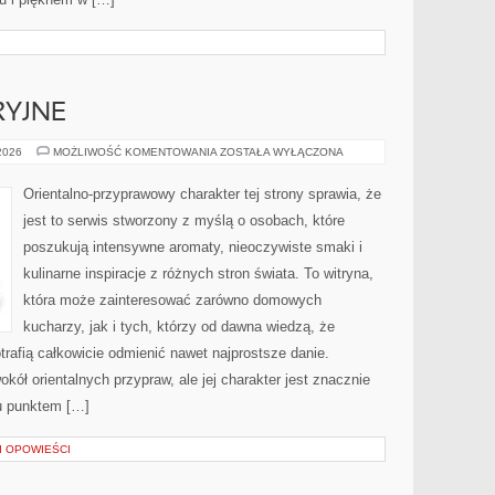
RYJNE
IKONY
 2026
MOŻLIWOŚĆ KOMENTOWANIA
ZOSTAŁA WYŁĄCZONA
PERFUMERYJNE
Orientalno-przyprawowy charakter tej strony sprawia, że
jest to serwis stworzony z myślą o osobach, które
poszukują intensywne aromaty, nieoczywiste smaki i
kulinarne inspiracje z różnych stron świata. To witryna,
która może zainteresować zarówno domowych
kucharzy, jak i tych, którzy od dawna wiedzą, że
rafią całkowicie odmienić nawet najprostsze danie.
kół orientalnych przypraw, ale jej charakter jest znacznie
u punktem […]
 I OPOWIEŚCI