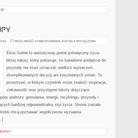
CJE
UPY
ŚWIADOME
 2026
MOŻLIWOŚĆ KOMENTOWANIA
ZOSTAŁA WYŁĄCZONA
ZAKUPY
Ekos-Sułów to wartościowy portal poświęcony życiu
bliżej natury, który pokazuje, że świadome podejście do
przyrody nie musi oznaczać wielkich wyrzeczeń,
skomplikowanych decyzji ani kosztownych zmian. To
przestrzeń, w którym czytelnik może znaleźć inspiracje,
ciekawostki oraz przystępne teksty dotyczące
w, podróży, gotowania, energii, recyklingu, przyrody i
ych bardziej odpowiedzialny styl życia. Strona została
 które chcą poznawać współczesne wyzwania
…]
LEGACY