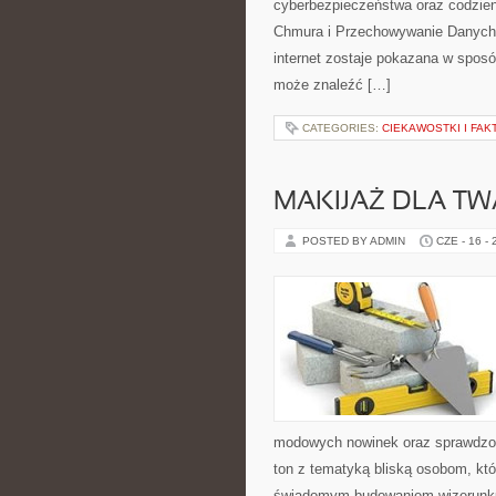
cyberbezpieczeństwa oraz codzien
Chmura i Przechowywanie Danych i
internet zostaje pokazana w sposó
może znaleźć […]
CATEGORIES:
CIEKAWOSTKI I FA
MAKIJAŻ DLA TW
POSTED BY ADMIN
CZE - 16 -
modowych nowinek oraz sprawdzon
ton z tematyką bliską osobom, któr
świadomym budowaniem wizerunku