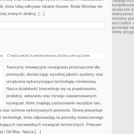
Twojego bizn
kompleksowe
b, które lubią odkrywać lokalne historie. Moda Wrocław nie
skuteczne dz
ziej znanych atrakcji, […]
efektywność 
możemy pom
oszczędzić 
przewagę nad
ofertę przyg
PRZEMYSŁ
026
MOŻLIWOŚĆ KOMENTOWANIA
ZOSTAŁA WYŁĄCZONA
4.0
Tworzymy innowacyjne rozwiązania przeznaczone dla
przemysłu, dostarczając wysokiej jakości systemy oraz
urządzenia wykorzystujące technologię ciśnieniową.
Nasza działalność koncentruje się na projektowaniu,
produkcji, wdrażaniu oraz rozwoju zaawansowanych
rozwiązań, które znajdują zastosowanie wszędzie tam,
zja oraz ochrona wykonywanych procesów. Strona prezentuje
az technologii, które odpowiadają na potrzeby nowoczesnego
ukujących niezawodnych rozwiązań technicznych. Polecam
ój i Od Was. Nasza […]