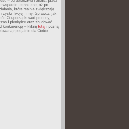
esu – od doradztwa i analiz, przez
 wsparcie techniczne, aż po
iałania, które realnie zwiększają
i zyski Twojej firmy. Sprawdź, jak
óc Ci uporządkować procesy,
czas i pieniądze oraz zbudować
 konkurencją – kliknij
tutaj
i poznaj
otowaną specjalnie dla Ciebie.