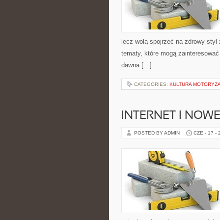
lecz wolą spojrzeć na zdrowy styl 
tematy, które mogą zainteresować 
dawna […]
CATEGORIES:
KULTURA MOTORYZ
INTERNET I NOW
POSTED BY ADMIN
CZE - 17 -