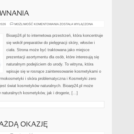
ÓWNANIA
RECENZJE
 2026
MOŻLIWOŚĆ KOMENTOWANIA
ZOSTAŁA WYŁĄCZONA
I
PORÓWNANIA
Bioarp24.pl to internetowa przestrzeń, która koncentruje
się wokół preparatów do pielęgnacji skóry, włosów i
ciała. Strona może być traktowana jako miejsce
prezentacji asortymentu dla osób, które interesują się
naturalnym podejściem do urody. To witryna, która
wpisuje się w rosnące zainteresowanie kosmetykami o
rmokosmetyki i skóra problematyczna i Kosmetyki zero
est świat kosmetyków naturalnych. Bioarp24.pl może
naturalnych kosmetyków, jak i drogerie, […]
KAŻDĄ OKAZJĘ