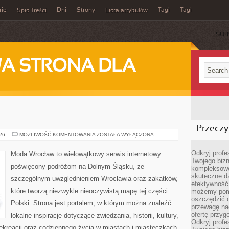
rie
Dni
Strony
Tagi
Tagi
Spis Treści
Lista artykułów
SUB
A STRONA DLA
Przeczyt
JELENIA
026
MOŻLIWOŚĆ KOMENTOWANIA
ZOSTAŁA WYŁĄCZONA
GÓRA
Odkryj prof
Moda Wrocław to wielowątkowy serwis internetowy
Twojego bizn
poświęcony podróżom na Dolnym Śląsku, ze
kompleksowe
skuteczne dz
szczególnym uwzględnieniem Wrocławia oraz zakątków,
efektywność 
które tworzą niezwykle nieoczywistą mapę tej części
możemy pom
oszczędzić 
Polski. Strona jest portalem, w którym można znaleźć
przewagę nad
ofertę przyg
lokalne inspiracje dotyczące zwiedzania, historii, kultury,
Odkryj prof
 rekreacji oraz codziennego życia w miastach i miasteczkach