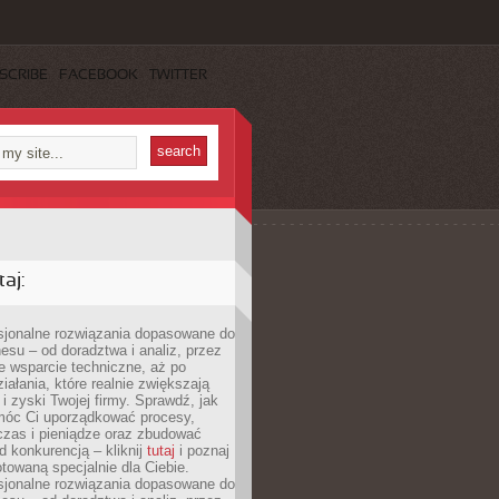
SCRIBE
FACEBOOK
TWITTER
aj:
esjonalne rozwiązania dopasowane do
esu – od doradztwa i analiz, przez
 wsparcie techniczne, aż po
iałania, które realnie zwiększają
i zyski Twojej firmy. Sprawdź, jak
óc Ci uporządkować procesy,
czas i pieniądze oraz zbudować
 konkurencją – kliknij
tutaj
i poznaj
otowaną specjalnie dla Ciebie.
esjonalne rozwiązania dopasowane do