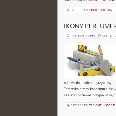
CATEGORIES:
BOCHEN-CHLEBA
IKONY PERFUME
POSTED BY ADMIN
CZE - 13 -
odpowiednio dobrane przyprawy pot
Tematyka strony koncentruje się wo
szerszy, ponieważ przyprawy są t
CATEGORIES:
WIEJSKIE HISTORIE