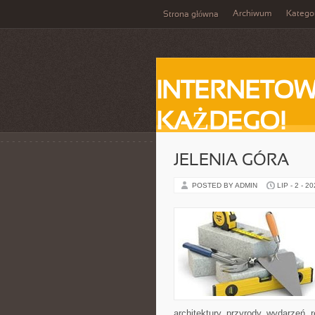
Archiwum
Katego
Strona główna
INTERNETOW
KAŻDEGO!
JELENIA GÓRA
POSTED BY ADMIN
LIP - 2 - 2
architektury, przyrody, wydarzeń,