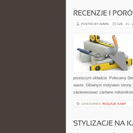
RECENZJE I POR
POSTED BY ADMIN
CZE - 21 -
prostszym składzie. Polecamy De
waste. Głównym motywem strony j
zainteresować zarówno miłośników 
CATEGORIES:
RODZAJE KAWY
STYLIZACJE NA 