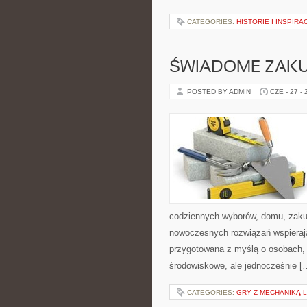
CATEGORIES:
HISTORIE I INSPIRA
ŚWIADOME ZAK
POSTED BY ADMIN
CZE - 27 -
codziennych wyborów, domu, zakupó
nowoczesnych rozwiązań wspierając
przygotowana z myślą o osobach,
środowiskowe, ale jednocześnie [
CATEGORIES:
GRY Z MECHANIKĄ 