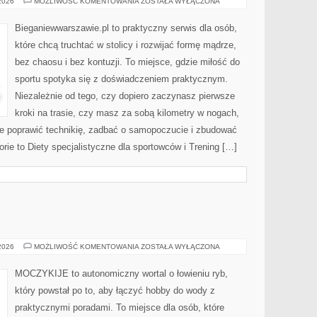
ZDROWIE
 2026
MOŻLIWOŚĆ KOMENTOWANIA
ZOSTAŁA WYŁĄCZONA
Bieganiewwarszawie.pl to praktyczny serwis dla osób,
które chcą truchtać w stolicy i rozwijać formę mądrze,
bez chaosu i bez kontuzji. To miejsce, gdzie miłość do
sportu spotyka się z doświadczeniem praktycznym.
Niezależnie od tego, czy dopiero zaczynasz pierwsze
kroki na trasie, czy masz za sobą kilometry w nogach,
ce poprawić technikię, zadbać o samopoczucie i zbudować
ie to Diety specjalistyczne dla sportowców i Trening […]
WĘDKARZE
 2026
MOŻLIWOŚĆ KOMENTOWANIA
ZOSTAŁA WYŁĄCZONA
MOCZYKIJE to autonomiczny wortal o łowieniu ryb,
który powstał po to, aby łączyć hobby do wody z
praktycznymi poradami. To miejsce dla osób, które