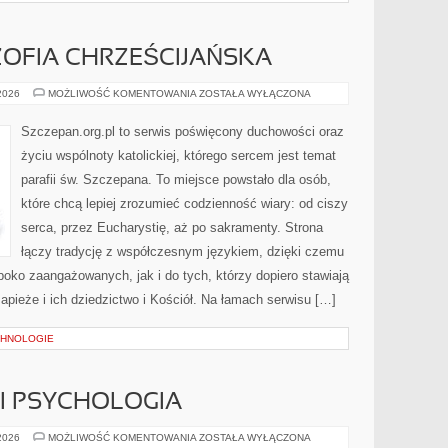
OZOFIA CHRZEŚCIJAŃSKA
TEOLOGIA
 2026
MOŻLIWOŚĆ KOMENTOWANIA
ZOSTAŁA WYŁĄCZONA
I
FILOZOFIA
CHRZEŚCIJAŃSKA
Szczepan.org.pl to serwis poświęcony duchowości oraz
życiu wspólnoty katolickiej, którego sercem jest temat
parafii św. Szczepana. To miejsce powstało dla osób,
które chcą lepiej zrozumieć codzienność wiary: od ciszy
serca, przez Eucharystię, aż po sakramenty. Strona
łączy tradycję z współczesnym językiem, dzięki czemu
ęboko zaangażowanych, jak i do tych, którzy dopiero stawiają
apieże i ich dziedzictwo i Kościół. Na łamach serwisu […]
CHNOLOGIE
I PSYCHOLOGIA
NEUROBIOLOGIA
 2026
MOŻLIWOŚĆ KOMENTOWANIA
ZOSTAŁA WYŁĄCZONA
I