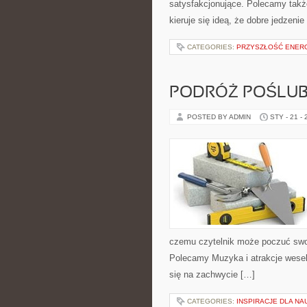
satysfakcjonujące. Polecamy takż
kieruje się ideą, że dobre jedzeni
CATEGORIES:
PRZYSZŁOŚĆ ENERG
PODRÓŻ POŚLU
POSTED BY ADMIN
STY - 21 -
czemu czytelnik może poczuć swo
Polecamy Muzyka i atrakcje wesel
się na zachwycie […]
CATEGORIES:
INSPIRACJE DLA NA