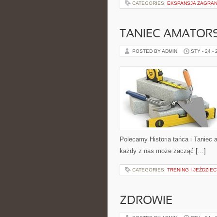
CATEGORIES:
EKSPANSJA ZAGRAN
TANIEC AMATOR
POSTED BY ADMIN
STY - 24 -
Polecamy Historia tańca i Taniec 
każdy z nas może zacząć […]
CATEGORIES:
TRENING I JEŹDZIE
ZDROWIE