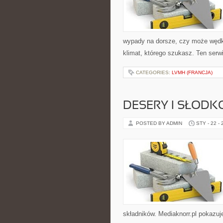
wypady na dorsze, czy może węd
klimat, którego szukasz. Ten serw
CATEGORIES:
LVMH (FRANCJA)
DESERY I SŁODK
POSTED BY ADMIN
STY - 22 -
składników. Mediaknorr.pl pokazuj