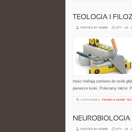
TEOLOGIA I FIL
POSTED BY ADMIN
STY - 20 -
treści trafiają zarówno do osób gł
pierwsze kroki. Polecamy także: P
CATEGORIES:
PRAWO A NOWE TE
NEUROBIOLOGIA 
POSTED BY ADMIN
STY - 18 -