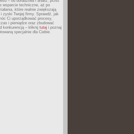
esu – od doradztwa i analiz, przez
 wsparcie techniczne, aż po
iałania, które realnie zwiększają
i zyski Twojej firmy. Sprawdź, jak
óc Ci uporządkować procesy,
czas i pieniądze oraz zbudować
 konkurencją – kliknij
tutaj
i poznaj
otowaną specjalnie dla Ciebie.