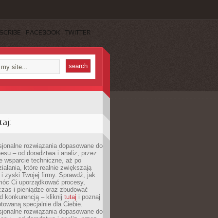
SCRIBE
FACEBOOK
TWITTER
aj:
esjonalne rozwiązania dopasowane do
esu – od doradztwa i analiz, przez
 wsparcie techniczne, aż po
iałania, które realnie zwiększają
i zyski Twojej firmy. Sprawdź, jak
óc Ci uporządkować procesy,
czas i pieniądze oraz zbudować
 konkurencją – kliknij
tutaj
i poznaj
otowaną specjalnie dla Ciebie.
esjonalne rozwiązania dopasowane do