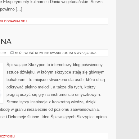
e Eksperymenty kulinarne i Dania wegetariańskie. Serwis
e powinno […]
II ODNAWIALNEJ
BNA
PODRÓŻ
 2026
MOŻLIWOŚĆ KOMENTOWANIA
ZOSTAŁA WYŁĄCZONA
POŚLUBNA
Śpiewające Skrzypce to internetowy blog poświęcony
sztuce dźwięku, w którym skrzypce stają się głównym
bohaterem. To miejsce stworzone dla osób, które chcą
odkrywać piękno melodii, a także dla tych, którzy
pragną uczyć się gry na instrumencie smyczkowym.
Strona łączy inspiracje z konkretną wiedzą, dzięki
bodę w graniu niezależnie od poziomu zaawansowania.
ne i Dekoracje ślubne. Idea Śpiewających Skrzypiec opiera
UCZYCIELI