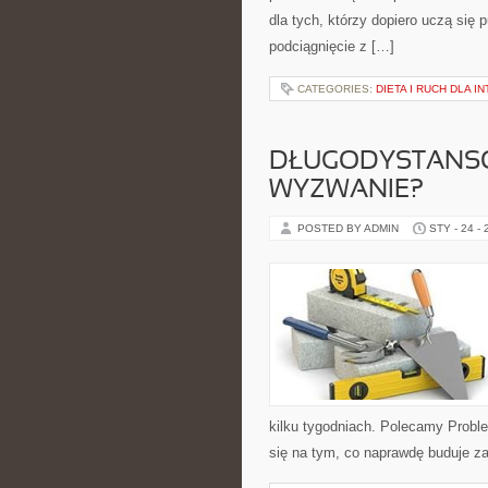
dla tych, którzy dopiero uczą się
podciągnięcie z […]
CATEGORIES:
DIETA I RUCH DLA 
DŁUGODYSTANSO
WYZWANIE?
POSTED BY ADMIN
STY - 24 -
kilku tygodniach. Polecamy Proble
się na tym, co naprawdę buduje zai