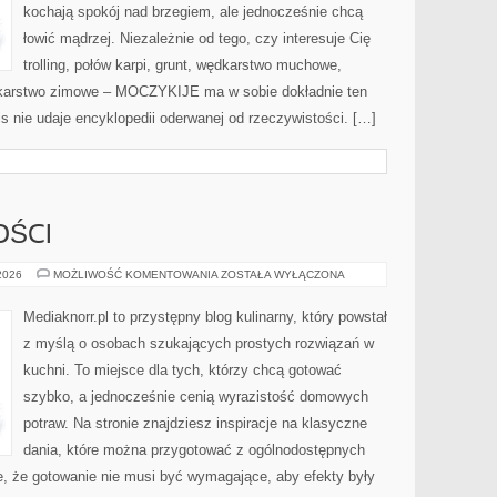
kochają spokój nad brzegiem, ale jednocześnie chcą
łowić mądrzej. Niezależnie od tego, czy interesuje Cię
trolling, połów karpi, grunt, wędkarstwo muchowe,
karstwo zimowe – MOCZYKIJE ma w sobie dokładnie ten
is nie udaje encyklopedii oderwanej od rzeczywistości. […]
OŚCI
DESERY
 2026
MOŻLIWOŚĆ KOMENTOWANIA
ZOSTAŁA WYŁĄCZONA
I
SŁODKOŚCI
Mediaknorr.pl to przystępny blog kulinarny, który powstał
z myślą o osobach szukających prostych rozwiązań w
kuchni. To miejsce dla tych, którzy chcą gotować
szybko, a jednocześnie cenią wyrazistość domowych
potraw. Na stronie znajdziesz inspiracje na klasyczne
dania, które można przygotować z ogólnodostępnych
e, że gotowanie nie musi być wymagające, aby efekty były