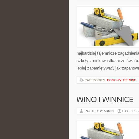
najbardziej tajemnicze zagadnienia
szkoły z ciekawostkami ze świata o
lepiej zapamiętywać, jak zapanow
CATEGORIES:
DOMOWY TRENING
WINO I WINNICE
POSTED BY ADMIN
STY - 17 -