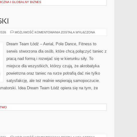
ICZNA I GLOBALNY BIZNES
SKI
TANIEC
 2026
MOŻLIWOŚĆ KOMENTOWANIA
ZOSTAŁA WYŁĄCZONA
AMATORSKI
Dream Team Łódź – Aerial, Pole Dance, Fitness to
serwis stworzona dla osób, które chcą połączyć taniec z
pracą nad formą i rozwijać się w kierunku siły. To
miejsce dla wszystkich, którzy czują, że akrobatyka
powietrzna oraz taniec na rurze potrafią dać nie tylko
satysfakcję, ale też realnie wspierają samopoczucie.
amatorski. Idea Dream Team Łódź opiera się na tym, że
CTWO