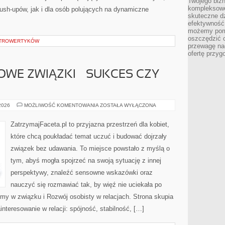
Twojego bizn
kompleksowe
 push-upów, jak i dla osób polujących na dynamiczne
skuteczne dz
efektywność 
możemy pom
oszczędzić 
INTROWERTYKÓW
przewagę nad
ofertę przyg
WE ZWIĄZKI – SUKCES CZY
DŁUGODYSTANSOWE
 2026
MOŻLIWOŚĆ KOMENTOWANIA
ZOSTAŁA WYŁĄCZONA
ZWIĄZKI
–
SUKCES
ZatrzymajFaceta.pl to przyjazna przestrzeń dla kobiet,
CZY
WYZWANIE?
które chcą poukładać temat uczuć i budować dojrzały
związek bez udawania. To miejsce powstało z myślą o
tym, abyś mogła spojrzeć na swoją sytuację z innej
perspektywy, znaleźć sensowne wskazówki oraz
nauczyć się rozmawiać tak, by więź nie uciekała po
my w związku i Rozwój osobisty w relacjach. Strona skupia
nteresowanie w relacji: spójność, stabilność, […]