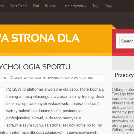
rie
Dni
Strony
Tagi
Tagi
Spis Treści
Lista artykułów
SUB
A STRONA DLA
SYCHOLOGIA SPORTU
Przeczyt
MOTYWACJA
 2026
MOŻLIWOŚĆ KOMENTOWANIA
ZOSTAŁA WYŁĄCZONA
I
PSYCHOLOGIA
SPORTU
PZKiSW to platforma stworzone dla osób, które kochają
Odkryj prof
Twojego bizn
trening z masą własnego ciała oraz uliczny trening. Jeśli
kompleksowe
skuteczne dz
szukasz sprawdzonych wskazówek, chcesz budować
efektywność 
wytrzymałość bez konieczności posiadania
możemy pom
oszczędzić 
profesjonalnej siłowni, a do tego marzysz o
przewagę nad
sprawniejszym ruchu, ta strona jest dokładnie po to, by
ofertę przyg
Odkryj prof
centrum informacji dla początkujących i zaawansowanych,