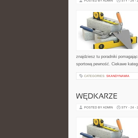
POSTED BY ADMIN
STY - 24 -
znajdziesz tu poradniki pomagają
sportową pewność. Ciekawe kategor
CATEGORIES:
SKANDYNAWIA
WĘDKARZE
POSTED BY ADMIN
STY - 24 -