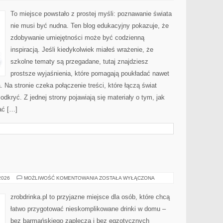
PSYCHOLOGIA
To miejsce powstało z prostej myśli: poznawanie świata
nie musi być nudna. Ten blog edukacyjny pokazuje, że
zdobywanie umiejętności może być codzienną
inspiracją. Jeśli kiedykolwiek miałeś wrażenie, że
szkolne tematy są przegadane, tutaj znajdziesz
prostsze wyjaśnienia, które pomagają poukładać nawet
. Na stronie czeka połączenie treści, które łączą świat
dkryć. Z jednej strony pojawiają się materiały o tym, jak
ać […]
WINO
 2026
MOŻLIWOŚĆ KOMENTOWANIA
ZOSTAŁA WYŁĄCZONA
I
WINNICE
zrobdrinka.pl to przyjazne miejsce dla osób, które chcą
łatwo przygotować nieskomplikowane drinki w domu –
bez barmańskiego zaplecza i bez egzotycznych