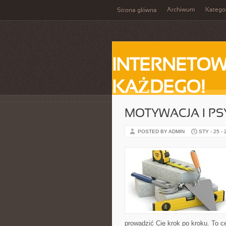
Archiwum
Katego
Strona główna
INTERNETOW
KAŻDEGO!
MOTYWACJA I P
POSTED BY ADMIN
STY - 25 -
prowadzić Cię krok po kroku. To 