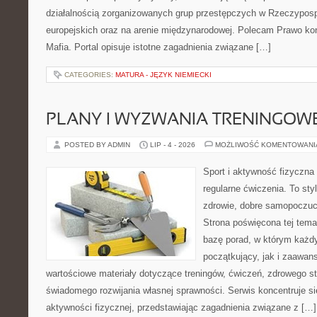
działalnością zorganizowanych grup przestępczych w Rzeczypospo
europejskich oraz na arenie międzynarodowej. Polecam Prawo kon
Mafia. Portal opisuje istotne zagadnienia związane […]
CATEGORIES:
MATURA - JĘZYK NIEMIECKI
PLANY I WYZWANIA TRENINGOW
POSTED BY ADMIN
LIP - 4 - 2026
MOŻLIWOŚĆ KOMENTOWAN
Sport i aktywność fizyczna 
regularne ćwiczenia. To sty
zdrowie, dobre samopoczuci
Strona poświęcona tej tem
bazę porad, w którym każdy
początkujący, jak i zaawa
wartościowe materiały dotyczące treningów, ćwiczeń, zdrowego st
świadomego rozwijania własnej sprawności. Serwis koncentruje s
aktywności fizycznej, przedstawiając zagadnienia związane z […]