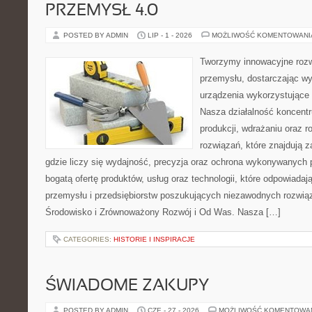
PRZEMYSŁ 4.0
POSTED BY ADMIN
LIP - 1 - 2026
MOŻLIWOŚĆ KOMENTOWAN
Tworzymy innowacyjne rozw
przemysłu, dostarczając wy
urządzenia wykorzystujące 
Nasza działalność koncentru
produkcji, wdrażaniu oraz
rozwiązań, które znajdują 
gdzie liczy się wydajność, precyzja oraz ochrona wykonywanych 
bogatą ofertę produktów, usług oraz technologii, które odpowiad
przemysłu i przedsiębiorstw poszukujących niezawodnych rozwi
Środowisko i Zrównoważony Rozwój i Od Was. Nasza […]
CATEGORIES:
HISTORIE I INSPIRACJE
ŚWIADOME ZAKUPY
POSTED BY ADMIN
CZE - 27 - 2026
MOŻLIWOŚĆ KOMENTOWA