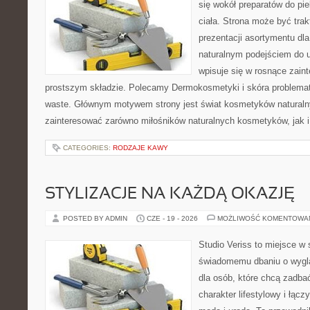
się wokół preparatów do pie
ciała. Strona może być tra
prezentacji asortymentu dla 
naturalnym podejściem do ur
wpisuje się w rosnące zai
prostszym składzie. Polecamy Dermokosmetyki i skóra problema
waste. Głównym motywem strony jest świat kosmetyków naturaln
zainteresować zarówno miłośników naturalnych kosmetyków, jak i 
CATEGORIES:
RODZAJE KAWY
STYLIZACJE NA KAŻDĄ OKAZJĘ
POSTED BY ADMIN
CZE - 19 - 2026
MOŻLIWOŚĆ KOMENTOWA
Studio Veriss to miejsce w
świadomemu dbaniu o wygl
dla osób, które chcą zadbać
charakter lifestylowy i łąc