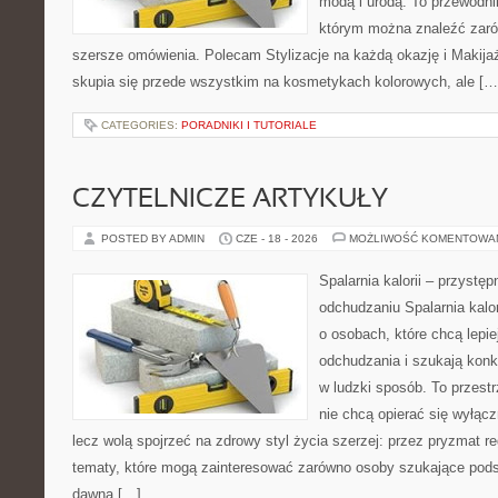
modą i urodą. To przewodn
którym można znaleźć zarówn
szersze omówienia. Polecam Stylizacje na każdą okazję i Makija
skupia się przede wszystkim na kosmetykach kolorowych, ale […
CATEGORIES:
PORADNIKI I TUTORIALE
CZYTELNICZE ARTYKUŁY
POSTED BY ADMIN
CZE - 18 - 2026
MOŻLIWOŚĆ KOMENTOWA
Spalarnia kalorii – przystę
odchudzaniu Spalarnia kalor
o osobach, które chcą lepi
odchudzania i szukają konk
w ludzki sposób. To przestr
nie chcą opierać się wyłąc
lecz wolą spojrzeć na zdrowy styl życia szerzej: przez pryzmat re
tematy, które mogą zainteresować zarówno osoby szukające podsta
dawna […]