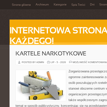
Archiwum
Kategorie
Dni
Stron
Strona główna
Spis Treści
INTERNETOWA STRONA
KAŻDEGO!
KARTELE NARKOTYKOWE
POSTED BY ADMIN
LIP - 5 - 2026
MOŻLIWOŚĆ KOMENTOWAN
Zorganizowana przestępczoś
ogromne zainteresowanie za
osób poszukujących rzeteln
stanowi obszerne centrum 
organizacjom przestępczym, i
także współczesnym zagroż
temat w sposób publicystyczny, koncentrując się na przedstawie