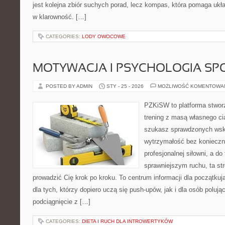
jest kolejna zbiór suchych porad, lecz kompas, która pomaga ukła
w klarowność. […]
CATEGORIES:
LODY OWOCOWE
MOTYWACJA I PSYCHOLOGIA SP
POSTED BY ADMIN
STY - 25 - 2026
MOŻLIWOŚĆ KOMENTOWA
PZKiSW to platforma stworz
trening z masą własnego ciał
szukasz sprawdzonych ws
wytrzymałość bez konieczn
profesjonalnej siłowni, a d
sprawniejszym ruchu, ta str
prowadzić Cię krok po kroku. To centrum informacji dla początk
dla tych, którzy dopiero uczą się push-upów, jak i dla osób polu
podciągnięcie z […]
CATEGORIES:
DIETA I RUCH DLA INTROWERTYKÓW