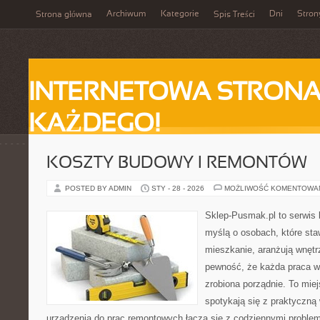
Archiwum
Kategorie
Dni
Stron
Strona główna
Spis Treści
INTERNETOWA STRONA
KAŻDEGO!
KOSZTY BUDOWY I REMONTÓW
POSTED BY ADMIN
STY - 28 - 2026
MOŻLIWOŚĆ KOMENTOWA
Sklep-Pusmak.pl to serwis 
myślą o osobach, które sta
mieszkanie, aranżują wnętr
pewność, że każda praca w
zrobiona porządnie. To mie
spotykają się z praktyczną 
urządzenia do prac remontowych łączą się z codziennymi problem