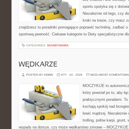
sportu spotyka się z dośw
Niezależnie od tego, czy d
kroki na trasie, czy masz 
znajdziesz tu poradniki pomagające poprawić technikię, zadbać 
sportową pewność. Ciekawe kategorie to Diety specjalistyczne dl
CATEGORIES:
SKANDYNAWIA
WĘDKARZE
POSTED BY ADMIN
STY - 24 - 2026
MOŻLIWOŚĆ KOMENTOWA
MOCZYKIJE to autonomiczny
który powstał po to, aby ł
praktycznymi poradami. To 
kochają spokój nad brzegie
łowić mądrzej. Niezależnie 
trolling, połów karpi, grun
wypady na dorsze, czy może wędkarstwo zimowe – MOCZYKIJE m