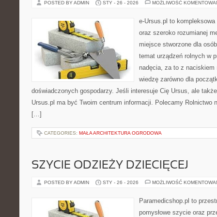
POSTED BY ADMIN
STY - 26 - 2026
MOŻLIWOŚĆ KOMENTOWA
e-Ursus.pl to kompleksowa 
oraz szeroko rozumianej me
miejsce stworzone dla osób
temat urządzeń rolnych w 
nadęcia, za to z naciskiem
wiedzę zarówno dla początku
doświadczonych gospodarzy. Jeśli interesuje Cię Ursus, ale także
Ursus.pl ma być Twoim centrum informacji. Polecamy Rolnictwo na 
[…]
CATEGORIES:
MAŁA ARCHITEKTURA OGRODOWA
SZYCIE ODZIEŻY DZIECIĘCEJ
POSTED BY ADMIN
STY - 26 - 2026
MOŻLIWOŚĆ KOMENTOWA
Paramedicshop.pl to przest
pomysłowe szycie oraz prze