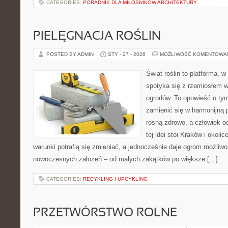
CATEGORIES:
PORADNIK DLA MIŁOŚNIKÓW ARCHITEKTURY
PIELĘGNACJA ROŚLIN
POSTED BY ADMIN
STY - 27 - 2026
MOŻLIWOŚĆ KOMENTOWA
Świat roślin to platforma, w
spotyka się z rzemiosłem w 
ogrodów. To opowieść o tym
zamienić się w harmonijną p
rosną zdrowo, a człowiek o
tej idei stoi Kraków i okolic
warunki potrafią się zmieniać, a jednocześnie daje ogrom możliwo
nowoczesnych założeń – od małych zakątków po większe […]
CATEGORIES:
RECYKLING I UPCYKLING
PRZETWÓRSTWO ROLNE