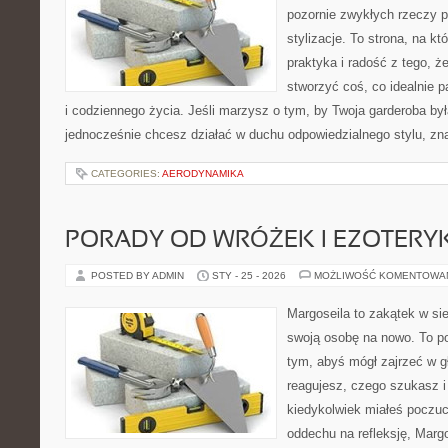
pozornie zwykłych rzeczy 
stylizacje. To strona, na kt
praktyka i radość z tego, 
stworzyć coś, co idealnie p
i codziennego życia. Jeśli marzysz o tym, by Twoja garderoba była
jednocześnie chcesz działać w duchu odpowiedzialnego stylu, zn
CATEGORIES:
AERODYNAMIKA
PORADY OD WRÓŻEK I EZOTER
POSTED BY ADMIN
STY - 25 - 2026
MOŻLIWOŚĆ KOMENTOWA
Margoseila to zakątek w si
swoją osobę na nowo. To po
tym, abyś mógł zajrzeć w gł
reagujesz, czego szukasz i
kiedykolwiek miałeś poczuci
oddechu na refleksję, Margos