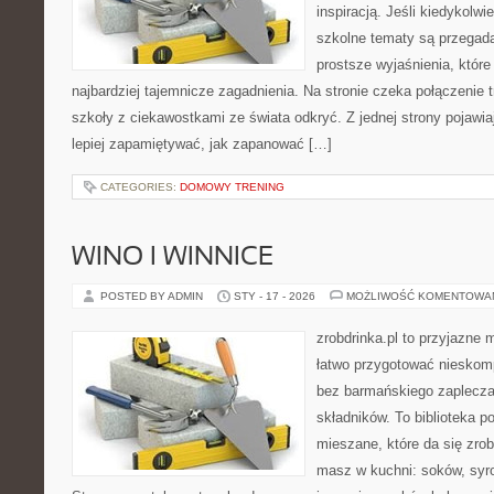
inspiracją. Jeśli kiedykolwi
szkolne tematy są przegada
prostsze wyjaśnienia, któr
najbardziej tajemnicze zagadnienia. Na stronie czeka połączenie tr
szkoły z ciekawostkami ze świata odkryć. Z jednej strony pojawiaj
lepiej zapamiętywać, jak zapanować […]
CATEGORIES:
DOMOWY TRENING
WINO I WINNICE
POSTED BY ADMIN
STY - 17 - 2026
MOŻLIWOŚĆ KOMENTOWA
zrobdrinka.pl to przyjazne 
łatwo przygotować nieskom
bez barmańskiego zaplecza
składników. To biblioteka 
mieszane, które da się zrob
masz w kuchni: soków, syro