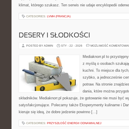
klimat, którego szukasz. Ten serwis nie udaje encyklopedii oderw
CATEGORIES:
LVMH (FRANCJA)
DESERY I SŁODKOŚCI
POSTED BY ADMIN
STY - 22 - 2026
MOŻLIWOŚĆ KOMENTOWA
Mediaknorr.pl to przystępny
z myślą o osobach szukają
kuchni. To miejsce dla tyc
szybko, a jednocześnie ce
potraw. Na stronie znajdzie
dania, które można przygo
składników. Mediaknorr.pl pokazuje, że gotowanie nie musi być w
satysfakcjonujące. Polecamy także Eksperymenty kulinarne i Dan
kieruje się ideą, że dobre jedzenie powinno […]
CATEGORIES:
PRZYSZŁOŚĆ ENERGII ODNAWIALNEJ