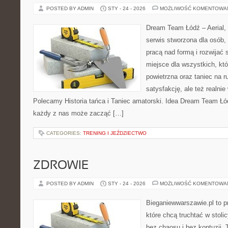
POSTED BY ADMIN
STY - 24 - 2026
MOŻLIWOŚĆ KOMENTOWA
Dream Team Łódź – Aerial, 
serwis stworzona dla osób,
pracą nad formą i rozwijać s
miejsce dla wszystkich, któ
powietrzna oraz taniec na ru
satysfakcję, ale też realni
Polecamy Historia tańca i Taniec amatorski. Idea Dream Team Łód
każdy z nas może zacząć […]
CATEGORIES:
TRENING I JEŹDZIECTWO
ZDROWIE
POSTED BY ADMIN
STY - 24 - 2026
MOŻLIWOŚĆ KOMENTOWA
Bieganiewwarszawie.pl to p
które chcą truchtać w stoli
bez chaosu i bez kontuzji. 