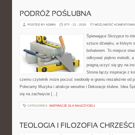
PODRÓŻ POŚLUBNA
POSTED BY ADMIN
STY - 21 - 2026
MOŻLIWOŚĆ KOMENTOWA
Śpiewające Skrzypce to in
sztuce dźwięku, w którym 
bohaterem. To miejsce stwo
odkrywać piękno melodii, a 
pragną uczyć się gry na i
Strona łączy inspiracje z k
czemu czytelnik może poczuć swobodę w graniu niezależnie od 
Polecamy Muzyka i atrakcje weselne i Dekoracje ślubne. Idea Śp
się na zachwycie […]
CATEGORIES:
INSPIRACJE DLA NAUCZYCIELI
TEOLOGIA I FILOZOFIA CHRZEŚC