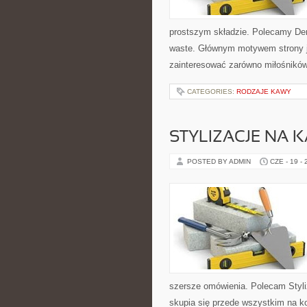
prostszym składzie. Polecamy De
waste. Głównym motywem strony j
zainteresować zarówno miłośników 
CATEGORIES:
RODZAJE KAWY
STYLIZACJE NA 
POSTED BY ADMIN
CZE - 19 -
szersze omówienia. Polecam Styli
skupia się przede wszystkim na k