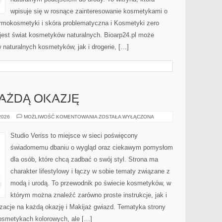
wpisuje się w rosnące zainteresowanie kosmetykami o
rmokosmetyki i skóra problematyczna i Kosmetyki zero
est świat kosmetyków naturalnych. Bioarp24.pl może
naturalnych kosmetyków, jak i drogerie, […]
KAŻDĄ OKAZJĘ
STYLIZACJE
 2026
MOŻLIWOŚĆ KOMENTOWANIA
ZOSTAŁA WYŁĄCZONA
NA
KAŻDĄ
OKAZJĘ
Studio Veriss to miejsce w sieci poświęcony
świadomemu dbaniu o wygląd oraz ciekawym pomysłom
dla osób, które chcą zadbać o swój styl. Strona ma
charakter lifestylowy i łączy w sobie tematy związane z
modą i urodą. To przewodnik po świecie kosmetyków, w
którym można znaleźć zarówno proste instrukcje, jak i
zacje na każdą okazję i Makijaż gwiazd. Tematyka strony
osmetykach kolorowych, ale […]