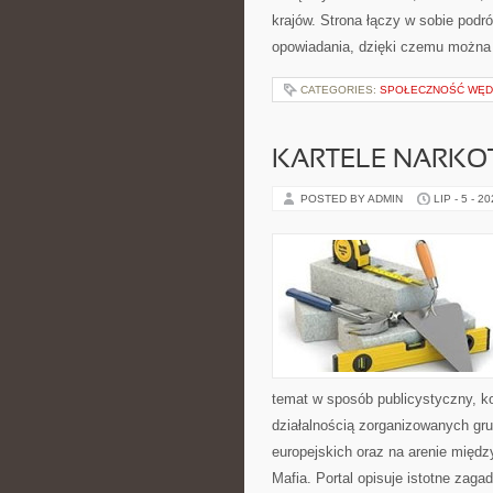
krajów. Strona łączy w sobie pod
opowiadania, dzięki czemu można
CATEGORIES:
SPOŁECZNOŚĆ WĘ
KARTELE NARK
POSTED BY ADMIN
LIP - 5 - 2
temat w sposób publicystyczny, ko
działalnością zorganizowanych gr
europejskich oraz na arenie międ
Mafia. Portal opisuje istotne zaga