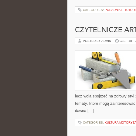
CATEGORIES:
PORADNIKI I TUTOR
CZYTELNICZE AR
POSTED BY ADMIN
CZE - 18 -
lecz wolą spojrzeć na zdrowy styl 
tematy, które mogą zainteresować 
dawna […]
CATEGORIES:
KULTURA MOTORYZ