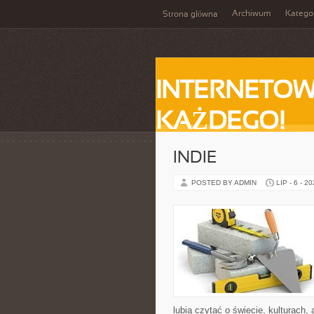
Archiwum
Katego
Strona główna
INTERNETOW
KAŻDEGO!
INDIE
POSTED BY ADMIN
LIP - 6 - 2
lubią czytać o świecie, kulturach, 