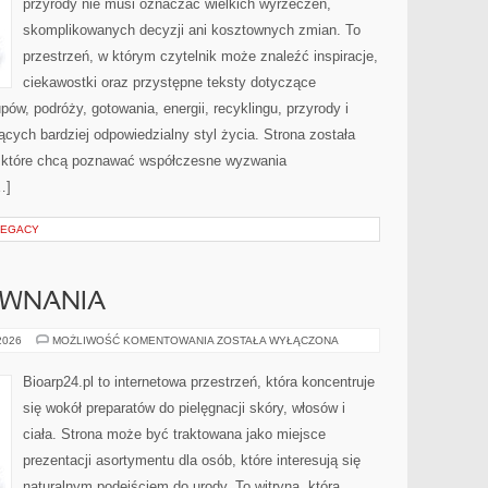
przyrody nie musi oznaczać wielkich wyrzeczeń,
skomplikowanych decyzji ani kosztownych zmian. To
przestrzeń, w którym czytelnik może znaleźć inspiracje,
ciekawostki oraz przystępne teksty dotyczące
w, podróży, gotowania, energii, recyklingu, przyrody i
ych bardziej odpowiedzialny styl życia. Strona została
 które chcą poznawać współczesne wyzwania
…]
LEGACY
ÓWNANIA
RECENZJE
 2026
MOŻLIWOŚĆ KOMENTOWANIA
ZOSTAŁA WYŁĄCZONA
I
PORÓWNANIA
Bioarp24.pl to internetowa przestrzeń, która koncentruje
się wokół preparatów do pielęgnacji skóry, włosów i
ciała. Strona może być traktowana jako miejsce
prezentacji asortymentu dla osób, które interesują się
naturalnym podejściem do urody. To witryna, która