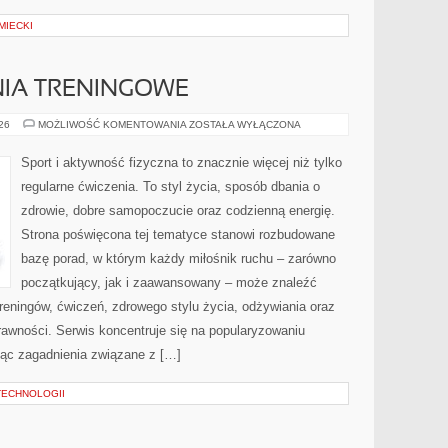
MIECKI
NIA TRENINGOWE
PLANY
026
MOŻLIWOŚĆ KOMENTOWANIA
ZOSTAŁA WYŁĄCZONA
I
WYZWANIA
TRENINGOWE
Sport i aktywność fizyczna to znacznie więcej niż tylko
regularne ćwiczenia. To styl życia, sposób dbania o
zdrowie, dobre samopoczucie oraz codzienną energię.
Strona poświęcona tej tematyce stanowi rozbudowane
bazę porad, w którym każdy miłośnik ruchu – zarówno
początkujący, jak i zaawansowany – może znaleźć
reningów, ćwiczeń, zdrowego stylu życia, odżywiania oraz
rawności. Serwis koncentruje się na popularyzowaniu
jąc zagadnienia związane z […]
TECHNOLOGII