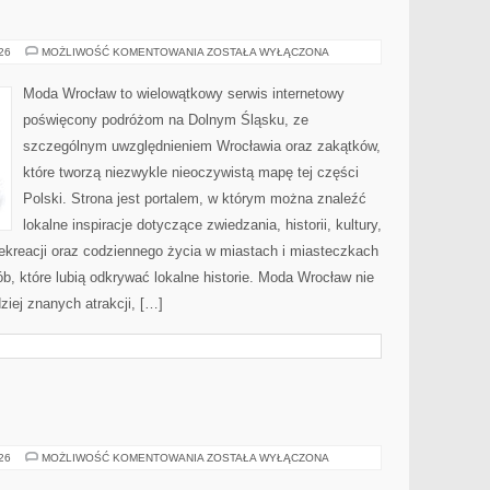
JELENIA
026
MOŻLIWOŚĆ KOMENTOWANIA
ZOSTAŁA WYŁĄCZONA
GÓRA
Moda Wrocław to wielowątkowy serwis internetowy
poświęcony podróżom na Dolnym Śląsku, ze
szczególnym uwzględnieniem Wrocławia oraz zakątków,
które tworzą niezwykle nieoczywistą mapę tej części
Polski. Strona jest portalem, w którym można znaleźć
lokalne inspiracje dotyczące zwiedzania, historii, kultury,
 rekreacji oraz codziennego życia w miastach i miasteczkach
b, które lubią odkrywać lokalne historie. Moda Wrocław nie
ziej znanych atrakcji, […]
PRZEMYSŁ
026
MOŻLIWOŚĆ KOMENTOWANIA
ZOSTAŁA WYŁĄCZONA
4.0