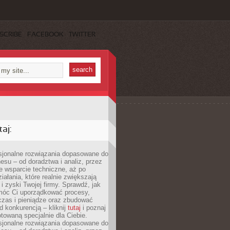
SCRIBE
FACEBOOK
TWITTER
aj:
esjonalne rozwiązania dopasowane do
esu – od doradztwa i analiz, przez
 wsparcie techniczne, aż po
iałania, które realnie zwiększają
i zyski Twojej firmy. Sprawdź, jak
óc Ci uporządkować procesy,
czas i pieniądze oraz zbudować
 konkurencją – kliknij
tutaj
i poznaj
otowaną specjalnie dla Ciebie.
esjonalne rozwiązania dopasowane do