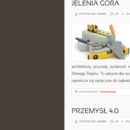
JELENIA GÓRA
POSTED BY ADMIN
LIP - 2 - 2
architektury, przyrody, wydarzeń,
Dolnego Śląska. To witryna dla osó
ogranicza się wyłącznie do najbard
CATEGORIES:
PORADNIKI
PRZEMYSŁ 4.0
POSTED BY ADMIN
LIP - 1 - 2