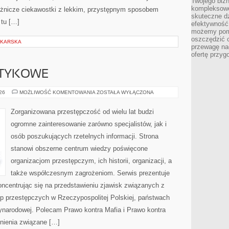
Twojego bizn
kompleksowe
różnicze ciekawostki z lekkim, przystępnym sposobem
skuteczne dz
 tu […]
efektywność 
możemy pom
oszczędzić 
DKARSKA
przewagę nad
ofertę przyg
OTYKOWE
KARTELE
026
MOŻLIWOŚĆ KOMENTOWANIA
ZOSTAŁA WYŁĄCZONA
NARKOTYKOWE
Zorganizowana przestępczość od wielu lat budzi
ogromne zainteresowanie zarówno specjalistów, jak i
osób poszukujących rzetelnych informacji. Strona
stanowi obszerne centrum wiedzy poświęcone
organizacjom przestępczym, ich historii, organizacji, a
także współczesnym zagrożeniom. Serwis prezentuje
ncentrując się na przedstawieniu zjawisk związanych z
up przestępczych w Rzeczypospolitej Polskiej, państwach
zynarodowej. Polecam Prawo kontra Mafia i Prawo kontra
dnienia związane […]