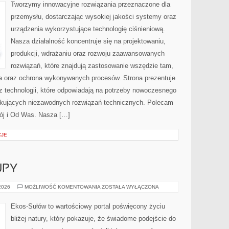
Tworzymy innowacyjne rozwiązania przeznaczone dla
przemysłu, dostarczając wysokiej jakości systemy oraz
urządzenia wykorzystujące technologię ciśnieniową.
Nasza działalność koncentruje się na projektowaniu,
produkcji, wdrażaniu oraz rozwoju zaawansowanych
rozwiązań, które znajdują zastosowanie wszędzie tam,
zja oraz ochrona wykonywanych procesów. Strona prezentuje
az technologii, które odpowiadają na potrzeby nowoczesnego
ukujących niezawodnych rozwiązań technicznych. Polecam
ój i Od Was. Nasza […]
CJE
UPY
ŚWIADOME
 2026
MOŻLIWOŚĆ KOMENTOWANIA
ZOSTAŁA WYŁĄCZONA
ZAKUPY
Ekos-Sułów to wartościowy portal poświęcony życiu
bliżej natury, który pokazuje, że świadome podejście do