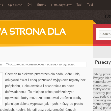
rie
Dni
Strony
Tagi
Tagi
Spis Treści
Lista artykułów
SUB
A STRONA DLA
Przeczyt
INDIE
026
MOŻLIWOŚĆ KOMENTOWANIA
ZOSTAŁA WYŁĄCZONA
Cherrish to ciekawa przestrzeń dla osób, które lubią
Odkryj prof
Twojego bizn
odkrywać świat i chcą poznawać wyjątkowe regiony bez
kompleksowe
skuteczne dz
pośpiechu, z ciekawością i otwartością na nowe
efektywność 
doświadczenia. To miejsce pełne podróżniczych
możemy pom
oszczędzić 
opowieści, który może zainteresować zarówno osoby
przewagę nad
planujące daleką wyprawę, jak i tych, którzy po prostu
ofertę przyg
Odkryj prof
atrakcjach, kuchni, historii oraz codzienności różnych