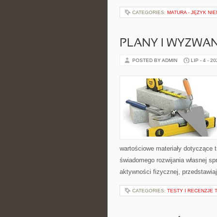
CATEGORIES:
MATURA - JĘZYK NIE
PLANY I WYZWA
POSTED BY ADMIN
LIP - 4 - 2
wartościowe materiały dotyczące t
świadomego rozwijania własnej sp
aktywności fizycznej, przedstawia
CATEGORIES:
TESTY I RECENZJE 