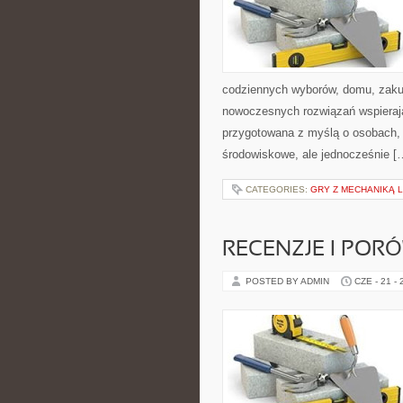
codziennych wyborów, domu, zakupó
nowoczesnych rozwiązań wspierając
przygotowana z myślą o osobach,
środowiskowe, ale jednocześnie [
CATEGORIES:
GRY Z MECHANIKĄ 
RECENZJE I POR
POSTED BY ADMIN
CZE - 21 -