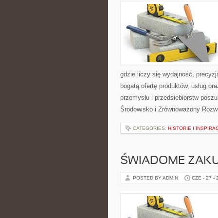
gdzie liczy się wydajność, precy
bogatą ofertę produktów, usług or
przemysłu i przedsiębiorstw posz
Środowisko i Zrównoważony Rozw
CATEGORIES:
HISTORIE I INSPIRA
ŚWIADOME ZAK
POSTED BY ADMIN
CZE - 27 -