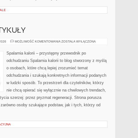
IALE
TYKUŁY
CZYTELNICZE
 2026
MOŻLIWOŚĆ KOMENTOWANIA
ZOSTAŁA WYŁĄCZONA
ARTYKUŁY
Spalarnia kalorii – przystępny przewodnik po
odchudzaniu Spalarnia kalorii to blog stworzony z myślą
o osobach, które chcą lepiej zrozumieć temat
odchudzania i szukają konkretnych informacji podanych
w ludzki sposób. To przestrzeń dla czytelników, którzy
nie chcą opierać się wyłącznie na chwilowych trendach,
życia szerzej: przez pryzmat regeneracji. Strona porusza
zarówno osoby szukające podstaw, jak i tych, którzy od
ACYJNA