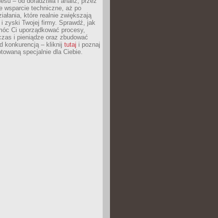
esu – od doradztwa i analiz, przez
 wsparcie techniczne, aż po
iałania, które realnie zwiększają
i zyski Twojej firmy. Sprawdź, jak
óc Ci uporządkować procesy,
czas i pieniądze oraz zbudować
 konkurencją – kliknij
tutaj
i poznaj
otowaną specjalnie dla Ciebie.