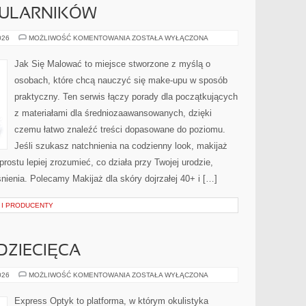
KULARNIKÓW
MAKIJAŻ
026
MOŻLIWOŚĆ KOMENTOWANIA
ZOSTAŁA WYŁĄCZONA
DLA
OKULARNIKÓW
Jak Się Malować to miejsce stworzone z myślą o
osobach, które chcą nauczyć się make-upu w sposób
praktyczny. Ten serwis łączy porady dla początkujących
z materiałami dla średniozaawansowanych, dzięki
czemu łatwo znaleźć treści dopasowane do poziomu.
Jeśli szukasz natchnienia na codzienny look, makijaż
prostu lepiej zrozumieć, co działa przy Twojej urodzie,
śnienia. Polecamy Makijaż dla skóry dojrzałej 40+ i […]
 I PRODUCENTY
DZIECIĘCA
STOMATOLOGIA
026
MOŻLIWOŚĆ KOMENTOWANIA
ZOSTAŁA WYŁĄCZONA
DZIECIĘCA
Express Optyk to platforma, w którym okulistyka