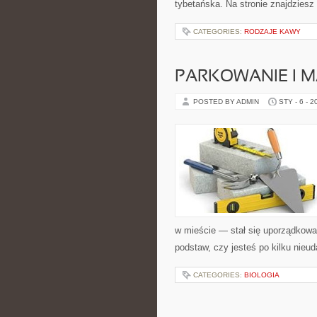
tybetańska. Na stronie znajdziesz 
CATEGORIES:
RODZAJE KAWY
PARKOWANIE I 
POSTED BY ADMIN
STY - 6 - 2
w mieście — stał się uporządkowa
podstaw, czy jesteś po kilku nieu
CATEGORIES:
BIOLOGIA