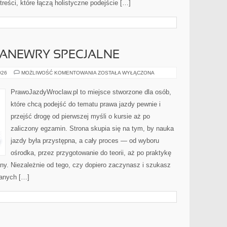
treści, które łączą holistyczne podejście […]
MANEWRY SPECJALNE
PARKOWANIE
026
MOŻLIWOŚĆ KOMENTOWANIA
ZOSTAŁA WYŁĄCZONA
I
MANEWRY
SPECJALNE
PrawoJazdyWroclaw.pl to miejsce stworzone dla osób,
które chcą podejść do tematu prawa jazdy pewnie i
przejść drogę od pierwszej myśli o kursie aż po
zaliczony egzamin. Strona skupia się na tym, by nauka
jazdy była przystępna, a cały proces — od wyboru
ośrodka, przez przygotowanie do teorii, aż po praktykę
ny. Niezależnie od tego, czy dopiero zaczynasz i szukasz
danych […]