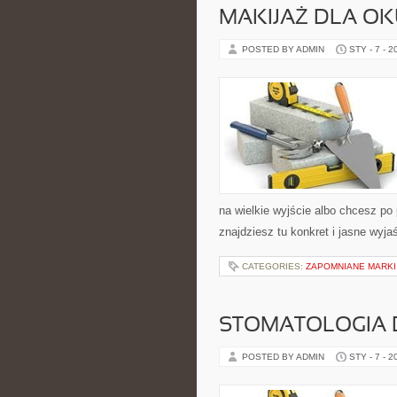
MAKIJAŻ DLA O
POSTED BY ADMIN
STY - 7 - 2
na wielkie wyjście albo chcesz po 
znajdziesz tu konkret i jasne wyja
CATEGORIES:
ZAPOMNIANE MARKI
STOMATOLOGIA 
POSTED BY ADMIN
STY - 7 - 2