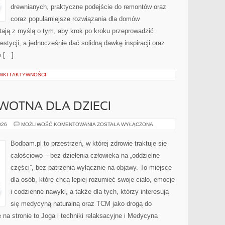
drewnianych, praktyczne podejście do remontów oraz
coraz popularniejsze rozwiązania dla domów
ają z myślą o tym, aby krok po kroku przeprowadzić
estycji, a jednocześnie dać solidną dawkę inspiracji oraz
w […]
KI I AKTYWNOŚCI
WOTNA DLA DZIECI
EDUKACJA
026
MOŻLIWOŚĆ KOMENTOWANIA
ZOSTAŁA WYŁĄCZONA
ZDROWOTNA
DLA
DZIECI
Bodbam.pl to przestrzeń, w której zdrowie traktuje się
całościowo – bez dzielenia człowieka na „oddzielne
części”, bez patrzenia wyłącznie na objawy. To miejsce
dla osób, które chcą lepiej rozumieć swoje ciało, emocje
i codzienne nawyki, a także dla tych, którzy interesują
się medycyną naturalną oraz TCM jako drogą do
 na stronie to Joga i techniki relaksacyjne i Medycyna