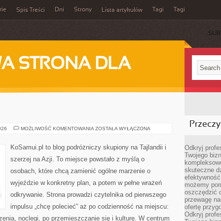
rie
Dni
Strony
Tagi
Tagi
Spis Treści
Lista artykułów
SUB
A STRONA DLA
Przeczyt
NEPAL
026
MOŻLIWOŚĆ KOMENTOWANIA
ZOSTAŁA WYŁĄCZONA
KoSamui.pl to blog podróżniczy skupiony na Tajlandii i
Odkryj prof
Twojego bizn
szerzej na Azji. To miejsce powstało z myślą o
kompleksowe
skuteczne dz
osobach, które chcą zamienić ogólne marzenie o
efektywność 
wyjeździe w konkretny plan, a potem w pełne wrażeń
możemy pom
oszczędzić 
odkrywanie. Strona prowadzi czytelnika od pierwszego
przewagę nad
impulsu „chcę polecieć” aż po codzienność na miejscu:
ofertę przyg
Odkryj prof
zenia, noclegi, po przemieszczanie się i kulturę. W centrum