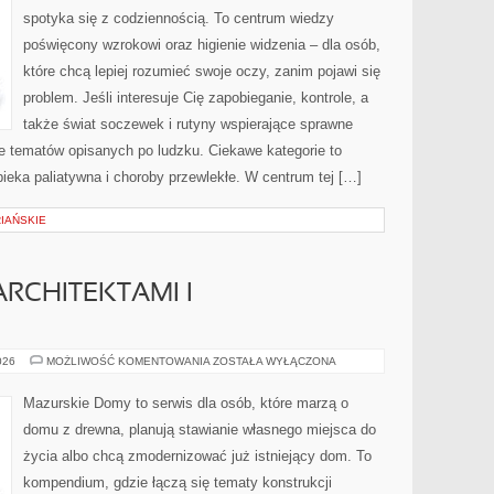
spotyka się z codziennością. To centrum wiedzy
poświęcony wzrokowi oraz higienie widzenia – dla osób,
które chcą lepiej rozumieć swoje oczy, zanim pojawi się
problem. Jeśli interesuje Cię zapobieganie, kontrole, a
także świat soczewek i rutyny wspierające sprawne
ze tematów opisanych po ludzku. Ciekawe kategorie to
pieka paliatywna i choroby przewlekłe. W centrum tej […]
IAŃSKIE
RCHITEKTAMI I
WSPÓŁPRACA
026
MOŻLIWOŚĆ KOMENTOWANIA
ZOSTAŁA WYŁĄCZONA
Z
ARCHITEKTAMI
I
Mazurskie Domy to serwis dla osób, które marzą o
WYKONAWCAMI
domu z drewna, planują stawianie własnego miejsca do
życia albo chcą zmodernizować już istniejący dom. To
kompendium, gdzie łączą się tematy konstrukcji