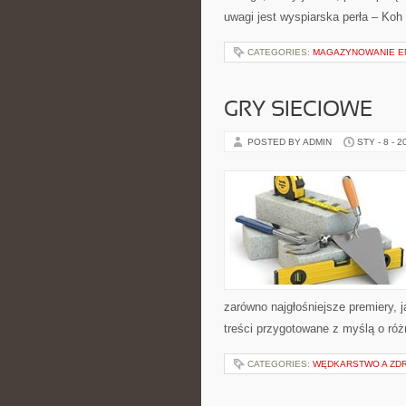
uwagi jest wyspiarska perła – Koh
CATEGORIES:
MAGAZYNOWANIE EN
GRY SIECIOWE
POSTED BY ADMIN
STY - 8 - 2
zarówno najgłośniejsze premiery, j
treści przygotowane z myślą o róż
CATEGORIES:
WĘDKARSTWO A ZD