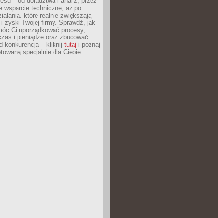
esu – od doradztwa i analiz, przez
 wsparcie techniczne, aż po
iałania, które realnie zwiększają
i zyski Twojej firmy. Sprawdź, jak
óc Ci uporządkować procesy,
czas i pieniądze oraz zbudować
 konkurencją – kliknij
tutaj
i poznaj
otowaną specjalnie dla Ciebie.