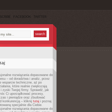
SCRIBE
FACEBOOK
TWITTER
aj:
esjonalne rozwiązania dopasowane do
esu – od doradztwa i analiz, przez
 wsparcie techniczne, aż po
iałania, które realnie zwiększają
i zyski Twojej firmy. Sprawdź, jak
óc Ci uporządkować procesy,
czas i pieniądze oraz zbudować
 konkurencją – kliknij
tutaj
i poznaj
otowaną specjalnie dla Ciebie.
esjonalne rozwiązania dopasowane do