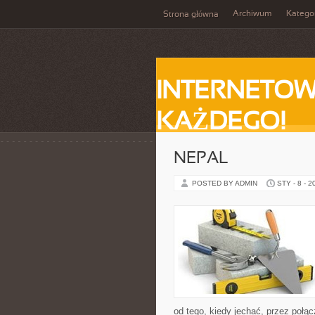
Archiwum
Katego
Strona główna
INTERNETOW
KAŻDEGO!
NEPAL
POSTED BY ADMIN
STY - 8 - 2
od tego, kiedy jechać, przez połąc