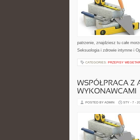
patrzenie, znajdziesz tu całe mor
Seksuologia i zdrowie intymne i O
CATEGORIES:
PRZEPISY WEGETAR
WSPÓŁPRACA Z A
WYKONAWCAMI
POSTED BY ADMIN
STY - 7 - 2