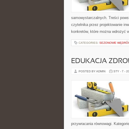
samowystarczalnych. Treści powst
czytelnika przez projektowanie inw
konkretów, które można wdrożyć 
CATEGORIES:
SEZONOWE WĘDRÓW
EDUKACJA ZDRO
POSTED BY ADMIN
STY - 7 - 2
przywracania równowagi. Kategorie