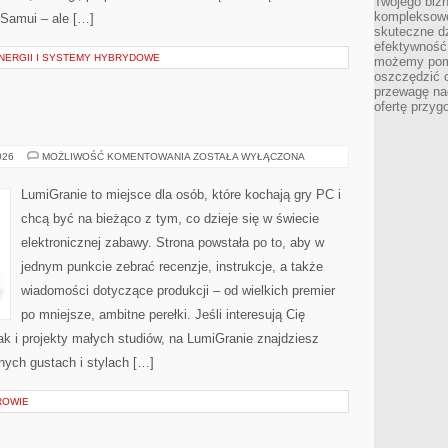
Twojego bizn
kompleksowe
 Samui – ale […]
skuteczne dz
efektywność 
ERGII I SYSTEMY HYBRYDOWE
możemy pom
oszczędzić 
przewagę nad
ofertę przyg
GRY
026
MOŻLIWOŚĆ KOMENTOWANIA
ZOSTAŁA WYŁĄCZONA
SIECIOWE
LumiGranie to miejsce dla osób, które kochają gry PC i
chcą być na bieżąco z tym, co dzieje się w świecie
elektronicznej zabawy. Strona powstała po to, aby w
jednym punkcie zebrać recenzje, instrukcje, a także
wiadomości dotyczące produkcji – od wielkich premier
po mniejsze, ambitne perełki. Jeśli interesują Cię
ak i projekty małych studiów, na LumiGranie znajdziesz
nych gustach i stylach […]
ROWIE