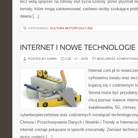
lecz wolą spojrzeć na zdrowy styl życia szerzej: przez pryzmat re
tematy, które mogą zainteresować zarówno osoby szukające podsta
dawna […]
CATEGORIES:
KULTURA MOTORYZACYJNA
INTERNET I NOWE TECHNOLOGIE
POSTED BY ADMIN
CZE - 17 - 2026
MOŻLIWOŚĆ KOMENTOWA
Internat.com.pl to nowocze
cyfrowemu światu oraz wsz
kojarzą się z codziennym 
Strona może być przydatny
chcą poznać świecie intern
światłowodów, 5G, chmury, 
cyberbezpieczeństwa oraz codziennych rozwiązań technologiczny
Chmura i Przechowywanie Danych i Nowinki i Trendy w Internecie
internet zostaje pokazana w sposób zrozumiały. Zamiast technicz
może znaleźć […]