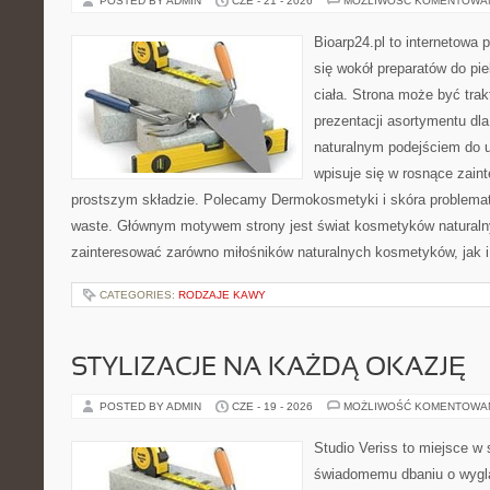
POSTED BY ADMIN
CZE - 21 - 2026
MOŻLIWOŚĆ KOMENTOWA
Bioarp24.pl to internetowa 
się wokół preparatów do pie
ciała. Strona może być tra
prezentacji asortymentu dla 
naturalnym podejściem do ur
wpisuje się w rosnące zai
prostszym składzie. Polecamy Dermokosmetyki i skóra problema
waste. Głównym motywem strony jest świat kosmetyków naturaln
zainteresować zarówno miłośników naturalnych kosmetyków, jak i 
CATEGORIES:
RODZAJE KAWY
STYLIZACJE NA KAŻDĄ OKAZJĘ
POSTED BY ADMIN
CZE - 19 - 2026
MOŻLIWOŚĆ KOMENTOWA
Studio Veriss to miejsce w
świadomemu dbaniu o wygl