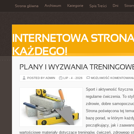
Archiwum
Kategorie
Dni
Stron
Strona główna
Spis Treści
INTERNETOWA STRONA
KAŻDEGO!
PLANY I WYZWANIA TRENINGOW
POSTED BY ADMIN
LIP - 4 - 2026
MOŻLIWOŚĆ KOMENTOWAN
Sport i aktywność fizyczna 
regularne ćwiczenia. To sty
zdrowie, dobre samopoczuci
Strona poświęcona tej tem
bazę porad, w którym każdy
początkujący, jak i zaawa
wartościowe materiały dotyczące treningów, ćwiczeń, zdrowego st