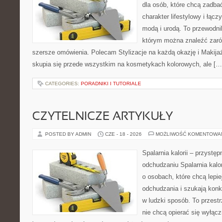
dla osób, które chcą zadbać
charakter lifestylowy i łąc
modą i urodą. To przewodn
którym można znaleźć zarówn
szersze omówienia. Polecam Stylizacje na każdą okazję i Makija
skupia się przede wszystkim na kosmetykach kolorowych, ale […
CATEGORIES:
PORADNIKI I TUTORIALE
CZYTELNICZE ARTYKUŁY
POSTED BY ADMIN
CZE - 18 - 2026
MOŻLIWOŚĆ KOMENTOWA
Spalarnia kalorii – przystę
odchudzaniu Spalarnia kalor
o osobach, które chcą lepi
odchudzania i szukają konk
w ludzki sposób. To przestr
nie chcą opierać się wyłąc