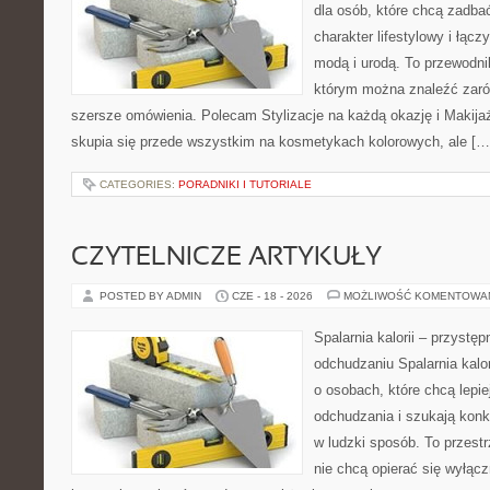
dla osób, które chcą zadbać
charakter lifestylowy i łąc
modą i urodą. To przewodn
którym można znaleźć zarówn
szersze omówienia. Polecam Stylizacje na każdą okazję i Makija
skupia się przede wszystkim na kosmetykach kolorowych, ale […
CATEGORIES:
PORADNIKI I TUTORIALE
CZYTELNICZE ARTYKUŁY
POSTED BY ADMIN
CZE - 18 - 2026
MOŻLIWOŚĆ KOMENTOWA
Spalarnia kalorii – przystę
odchudzaniu Spalarnia kalor
o osobach, które chcą lepi
odchudzania i szukają konk
w ludzki sposób. To przestr
nie chcą opierać się wyłąc