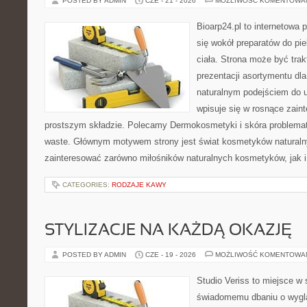
POSTED BY ADMIN
CZE - 21 - 2026
MOŻLIWOŚĆ KOMENTOWA
Bioarp24.pl to internetowa 
się wokół preparatów do pie
ciała. Strona może być tra
prezentacji asortymentu dla 
naturalnym podejściem do ur
wpisuje się w rosnące zai
prostszym składzie. Polecamy Dermokosmetyki i skóra problema
waste. Głównym motywem strony jest świat kosmetyków naturaln
zainteresować zarówno miłośników naturalnych kosmetyków, jak i 
CATEGORIES:
RODZAJE KAWY
STYLIZACJE NA KAŻDĄ OKAZJĘ
POSTED BY ADMIN
CZE - 19 - 2026
MOŻLIWOŚĆ KOMENTOWA
Studio Veriss to miejsce w
świadomemu dbaniu o wygl