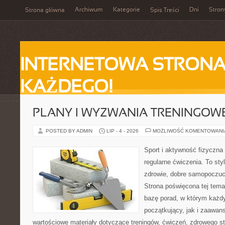
Archiwum
Kategorie
Dni
Stron
Strona główna
Spis Treści
INTERNETOWA STRONA
KAŻDEGO!
PLANY I WYZWANIA TRENINGOW
POSTED BY ADMIN
LIP - 4 - 2026
MOŻLIWOŚĆ KOMENTOWAN
Sport i aktywność fizyczna 
regularne ćwiczenia. To sty
zdrowie, dobre samopoczuci
Strona poświęcona tej tem
bazę porad, w którym każdy
początkujący, jak i zaawa
wartościowe materiały dotyczące treningów, ćwiczeń, zdrowego st