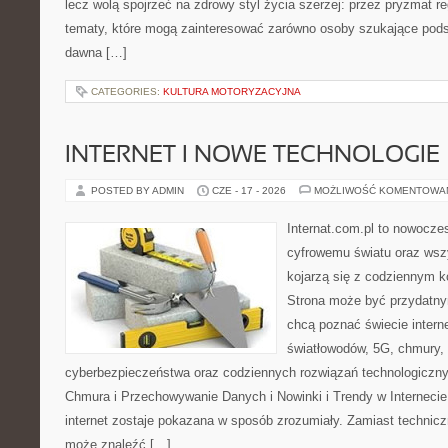
lecz wolą spojrzeć na zdrowy styl życia szerzej: przez pryzmat re
tematy, które mogą zainteresować zarówno osoby szukające podsta
dawna […]
CATEGORIES:
KULTURA MOTORYZACYJNA
INTERNET I NOWE TECHNOLOGIE
POSTED BY ADMIN
CZE - 17 - 2026
MOŻLIWOŚĆ KOMENTOWA
Internat.com.pl to nowocze
cyfrowemu światu oraz wsz
kojarzą się z codziennym 
Strona może być przydatny
chcą poznać świecie intern
światłowodów, 5G, chmury, 
cyberbezpieczeństwa oraz codziennych rozwiązań technologiczny
Chmura i Przechowywanie Danych i Nowinki i Trendy w Internecie
internet zostaje pokazana w sposób zrozumiały. Zamiast technicz
może znaleźć […]