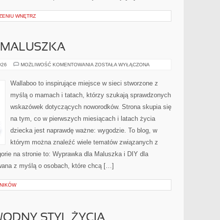
ZENIU WNĘTRZ
 MALUSZKA
WYPRAWKA
026
MOŻLIWOŚĆ KOMENTOWANIA
ZOSTAŁA WYŁĄCZONA
DLA
MALUSZKA
Wallaboo to inspirujące miejsce w sieci stworzone z
myślą o mamach i tatach, którzy szukają sprawdzonych
wskazówek dotyczących noworodków. Strona skupia się
na tym, co w pierwszych miesiącach i latach życia
dziecka jest naprawdę ważne: wygodzie. To blog, w
którym można znaleźć wiele tematów związanych z
rie na stronie to: Wyprawka dla Maluszka i DIY dla
wana z myślą o osobach, które chcą […]
LNIKÓW
ODNY STYL ŻYCIA