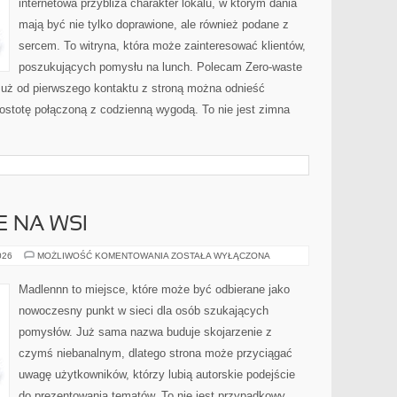
internetowa przybliża charakter lokalu, w którym dania
mają być nie tylko doprawione, ale również podane z
sercem. To witryna, która może zainteresować klientów,
poszukujących pomysłu na lunch. Polecam Zero-waste
uż od pierwszego kontaktu z stroną można odnieść
prostotę połączoną z codzienną wygodą. To nie jest zimna
E NA WSI
ŻYCIE
026
MOŻLIWOŚĆ KOMENTOWANIA
ZOSTAŁA WYŁĄCZONA
CODZIENNE
NA
WSI
Madlennn to miejsce, które może być odbierane jako
nowoczesny punkt w sieci dla osób szukających
pomysłów. Już sama nazwa buduje skojarzenie z
czymś niebanalnym, dlatego strona może przyciągać
uwagę użytkowników, którzy lubią autorskie podejście
do prezentowania tematów. To nie jest przypadkowy