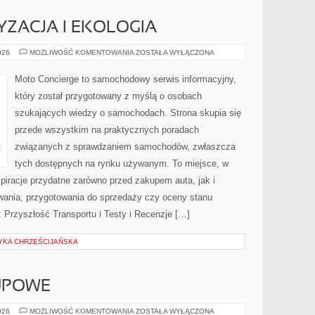
ZACJA I EKOLOGIA
ZIELONA
026
MOŻLIWOŚĆ KOMENTOWANIA
ZOSTAŁA WYŁĄCZONA
MOTORYZACJA
I
EKOLOGIA
Moto Concierge to samochodowy serwis informacyjny,
który został przygotowany z myślą o osobach
szukających wiedzy o samochodach. Strona skupia się
przede wszystkim na praktycznych poradach
związanych z sprawdzaniem samochodów, zwłaszcza
tych dostępnych na rynku używanym. To miejsce, w
piracje przydatne zarówno przed zakupem auta, jak i
wania, przygotowania do sprzedaży czy oceny stanu
 Przyszłość Transportu i Testy i Recenzje […]
YKA CHRZEŚCIJAŃSKA
UPOWE
PORADNIKI
026
MOŻLIWOŚĆ KOMENTOWANIA
ZOSTAŁA WYŁĄCZONA