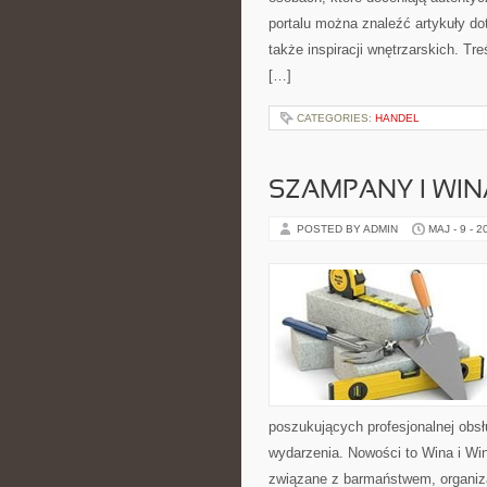
portalu można znaleźć artykuły d
także inspiracji wnętrzarskich. T
[…]
CATEGORIES:
HANDEL
SZAMPANY I WIN
POSTED BY ADMIN
MAJ - 9 - 2
poszukujących profesjonalnej obs
wydarzenia. Nowości to Wina i Winn
związane z barmaństwem, organiz