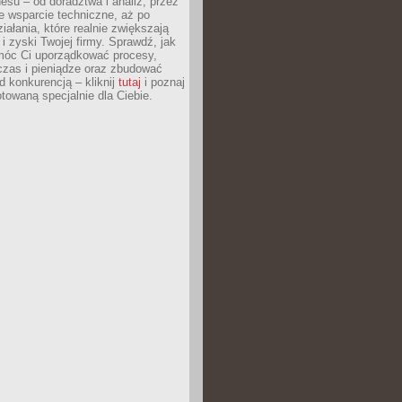
esu – od doradztwa i analiz, przez
 wsparcie techniczne, aż po
iałania, które realnie zwiększają
i zyski Twojej firmy. Sprawdź, jak
óc Ci uporządkować procesy,
czas i pieniądze oraz zbudować
 konkurencją – kliknij
tutaj
i poznaj
otowaną specjalnie dla Ciebie.