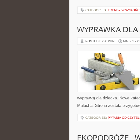
CATEGORIES:
TRENDY W WYKOŃC
WYPRAWKA DLA
POSTED BY ADMIN
MAJ - 1 - 2
wyprawką dla dziecka. Nowe katego
Malucha. Strona została przygoto
CATEGORIES:
PYTANIA OD CZYTE
EKOPODRÓŻE – W