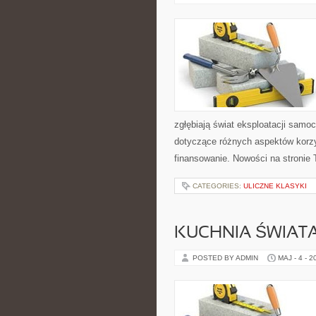
zgłębiają świat eksploatacji samo
dotyczące różnych aspektów korzy
finansowanie. Nowości na stronie 
CATEGORIES:
ULICZNE KLASYKI
KUCHNIA ŚWIATA
POSTED BY ADMIN
MAJ - 4 - 2