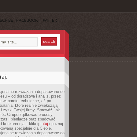
SCRIBE
FACEBOOK
TWITTER
aj:
esjonalne rozwiązania dopasowane do
esu – od doradztwa i analiz, przez
 wsparcie techniczne, aż po
iałania, które realnie zwiększają
i zyski Twojej firmy. Sprawdź, jak
óc Ci uporządkować procesy,
czas i pieniądze oraz zbudować
 konkurencją – kliknij
tutaj
i poznaj
otowaną specjalnie dla Ciebie.
esjonalne rozwiązania dopasowane do