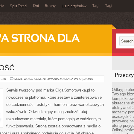
rie
Dni
Strony
Tagi
Tagi
Spis Treści
Lista artykułów
SUB
A STRONA DLA
NOŚĆ
Przeczyt
SPORT
 2026
MOŻLIWOŚĆ KOMENTOWANIA
ZOSTAŁA WYŁĄCZONA
I
AKTYWNOŚĆ
Odkryj prof
Serwis tworzony pod marką OlgaKomorowska.pl to
Twojego bizn
nowoczesna platforma, które zestawia zainteresowanie
kompleksowe
skuteczne dz
do codzienności, estetyki i harmonii oraz wartościowych
efektywność 
wskazówek. Odwiedzający mogą znaleźć tutaj
możemy pom
oszczędzić 
rozbudowane materiały, które pomagają w codziennym
przewagę nad
ofertę przyg
funkcjonowaniu. Strona została opracowana z myślą o
Odkryj prof
zności oraz spokojnego podejścia do życia. W obrębie