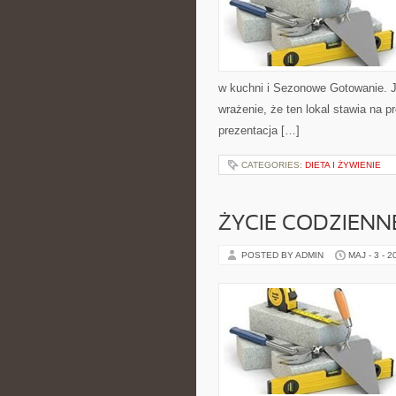
w kuchni i Sezonowe Gotowanie. J
wrażenie, że ten lokal stawia na 
prezentacja […]
CATEGORIES:
DIETA I ŻYWIENIE
ŻYCIE CODZIENN
POSTED BY ADMIN
MAJ - 3 - 2