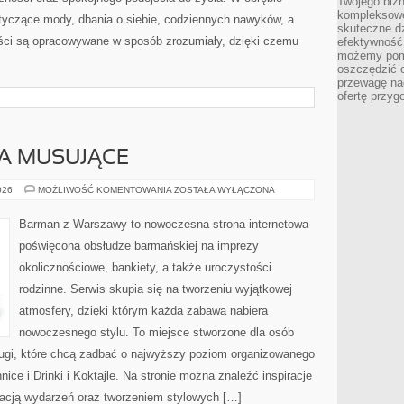
Twojego bizn
kompleksowe
otyczące mody, dbania o siebie, codziennych nawyków, a
skuteczne dz
reści są opracowywane w sposób zrozumiały, dzięki czemu
efektywność 
możemy pom
oszczędzić 
przewagę nad
ofertę przyg
A MUSUJĄCE
SZAMPANY
026
MOŻLIWOŚĆ KOMENTOWANIA
ZOSTAŁA WYŁĄCZONA
I
WINA
MUSUJĄCE
Barman z Warszawy to nowoczesna strona internetowa
poświęcona obsłudze barmańskiej na imprezy
okolicznościowe, bankiety, a także uroczystości
rodzinne. Serwis skupia się na tworzeniu wyjątkowej
atmosfery, dzięki którym każda zabawa nabiera
nowoczesnego stylu. To miejsce stworzone dla osób
ługi, które chcą zadbać o najwyższy poziom organizowanego
ice i Drinki i Koktajle. Na stronie można znaleźć inspiracje
acją wydarzeń oraz tworzeniem stylowych […]