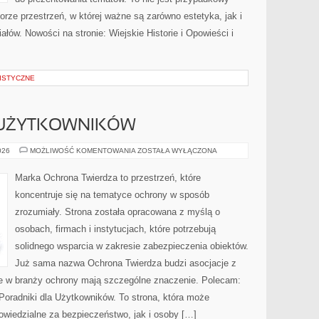
iorze przestrzeń, w której ważne są zarówno estetyka, jak i
łów. Nowości na stronie: Wiejskie Historie i Opowieści i
ISTYCZNE
 UŻYTKOWNIKÓW
PORADNIKI
026
MOŻLIWOŚĆ KOMENTOWANIA
ZOSTAŁA WYŁĄCZONA
DLA
UŻYTKOWNIKÓW
Marka Ochrona Twierdza to przestrzeń, które
koncentruje się na tematyce ochrony w sposób
zrozumiały. Strona została opracowana z myślą o
osobach, firmach i instytucjach, które potrzebują
solidnego wsparcia w zakresie zabezpieczenia obiektów.
Już sama nazwa Ochrona Twierdza budzi asocjacje z
óre w branży ochrony mają szczególne znaczenie. Polecam:
oradniki dla Użytkowników. To strona, która może
wiedzialne za bezpieczeństwo, jak i osoby […]