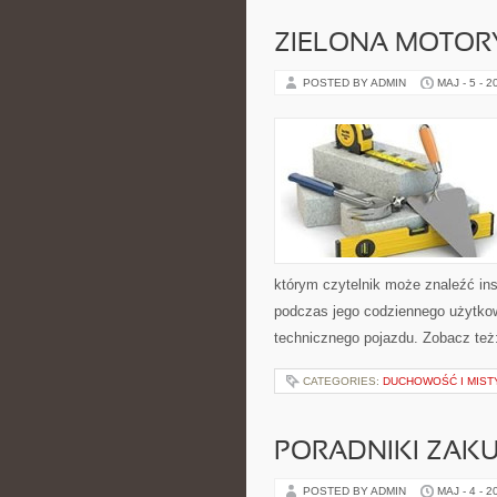
ZIELONA MOTORY
POSTED BY ADMIN
MAJ - 5 - 2
którym czytelnik może znaleźć ins
podczas jego codziennego użytko
technicznego pojazdu. Zobacz też:
CATEGORIES:
DUCHOWOŚĆ I MIST
PORADNIKI ZAK
POSTED BY ADMIN
MAJ - 4 - 2