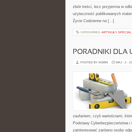
zbiór treści, lecz przyjemna w odb
użyteczność publikowanych materia
Życie Codzienne na […]
CATEGORIES:
ARTYKUŁY SPECJAL
PORADNIKI DLA
POSTED BY ADMIN
MAJ - 2 - 2
zaufaniem, czyli wartościami, kt
Podstawy Cyberbezpieczeństwa i P
zainteresować zarówno osoby odpo