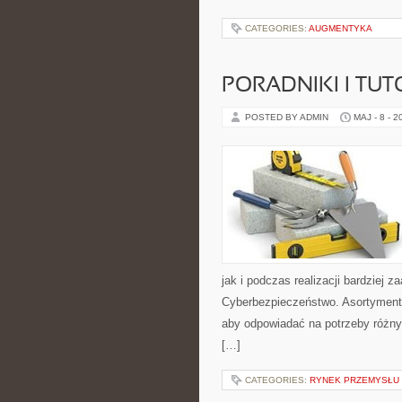
CATEGORIES:
AUGMENTYKA
PORADNIKI I TUT
POSTED BY ADMIN
MAJ - 8 - 2
jak i podczas realizacji bardziej
Cyberbezpieczeństwo. Asortyment 
aby odpowiadać na potrzeby różny
[…]
CATEGORIES:
RYNEK PRZEMYSŁU 