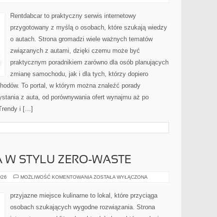
ZAKUPOWE
Rentdabcar to praktyczny serwis internetowy
przygotowany z myślą o osobach, które szukają wiedzy
o autach. Strona gromadzi wiele ważnych tematów
związanych z autami, dzięki czemu może być
praktycznym poradnikiem zarówno dla osób planujących
zmianę samochodu, jak i dla tych, którzy dopiero
chodów. To portal, w którym można znaleźć porady
stania z auta, od porównywania ofert wynajmu aż po
Trendy i […]
 W STYLU ZERO-WASTE
KUCHNIA
026
MOŻLIWOŚĆ KOMENTOWANIA
ZOSTAŁA WYŁĄCZONA
ŚWIATA
W
STYLU
przyjazne miejsce kulinarne to lokal, które przyciąga
ZERO-
WASTE
osobach szukających wygodne rozwiązania. Strona