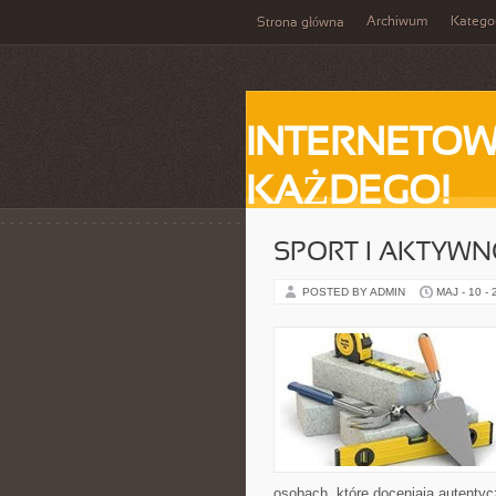
Archiwum
Katego
Strona główna
INTERNETOW
KAŻDEGO!
SPORT I AKTYW
POSTED BY ADMIN
MAJ - 10 -
osobach, które doceniają autentyc