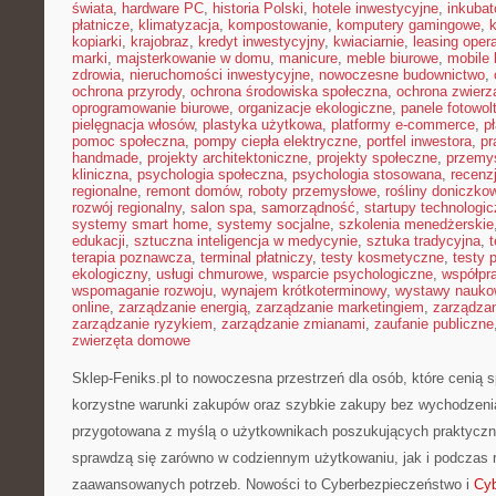
świata
,
hardware PC
,
historia Polski
,
hotele inwestycyjne
,
inkubat
płatnicze
,
klimatyzacja
,
kompostowanie
,
komputery gamingowe
,
kopiarki
,
krajobraz
,
kredyt inwestycyjny
,
kwiaciarnie
,
leasing oper
marki
,
majsterkowanie w domu
,
manicure
,
meble biurowe
,
mobile 
zdrowia
,
nieruchomości inwestycyjne
,
nowoczesne budownictwo
,
ochrona przyrody
,
ochrona środowiska społeczna
,
ochrona zwierz
oprogramowanie biurowe
,
organizacje ekologiczne
,
panele fotowol
pielęgnacja włosów
,
plastyka użytkowa
,
platformy e-commerce
,
p
pomoc społeczna
,
pompy ciepła elektryczne
,
portfel inwestora
,
pr
handmade
,
projekty architektoniczne
,
projekty społeczne
,
przemy
kliniczna
,
psychologia społeczna
,
psychologia stosowana
,
recenz
regionalne
,
remont domów
,
roboty przemysłowe
,
rośliny doniczko
rozwój regionalny
,
salon spa
,
samorządność
,
startupy technologi
systemy smart home
,
systemy socjalne
,
szkolenia menedżerskie
edukacji
,
sztuczna inteligencja w medycynie
,
sztuka tradycyjna
,
t
terapia poznawcza
,
terminal płatniczy
,
testy kosmetyczne
,
testy 
ekologiczny
,
usługi chmurowe
,
wsparcie psychologiczne
,
współpr
wspomaganie rozwoju
,
wynajem krótkoterminowy
,
wystawy nauko
online
,
zarządzanie energią
,
zarządzanie marketingiem
,
zarządzan
zarządzanie ryzykiem
,
zarządzanie zmianami
,
zaufanie publiczne
zwierzęta domowe
Sklep-Feniks.pl to nowoczesna przestrzeń dla osób, które cenią 
korzystne warunki zakupów oraz szybkie zakupy bez wychodzenia
przygotowana z myślą o użytkownikach poszukujących praktyczn
sprawdzą się zarówno w codziennym użytkowaniu, jak i podczas re
zaawansowanych potrzeb. Nowości to Cyberbezpieczeństwo i
Cy