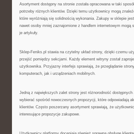
Asortyment dostępny na stronie została opracowana w taki spos
potrzeby różnych klientów. Dzięki temu użytkownicy mogą znaleźć
które wyróżniają się solidnością wykonania. Zakupy w sklepie jest
nawet osoby mniej zaznajomione z handlem internetowym mogą s
je artykuły.
Sklep-Feniks.pl stawia na czytelny układ strony, dzięki czemu 
przejść pomiędzy sekcjami. Każdy element witryny został zapro
użytkownika. Przyjazny interfejs sprawiają, że przeglądanie stro
komputerach, jak i urządzeniach mobilnych.
Jedną z największych zalet strony jest różnorodność dostępnych 
wybierać spośród nowoczesnych propozycji, które odpowiadają 
klientów. Często poszerzany asortyment sprawiają, że użytkown
interesujące propozycje zakupowe.
Użytkownicy platformy doceniają również sprawną obsługę klienta