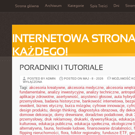
Archiwum
Kategorie
Dni
Stron
Strona główna
Spis Treści
INTERNETOWA STRONA
KAŻDEGO!
PORADNIKI I TUTORIALE
POSTED BY ADMIN
POSTED ON MAJ - 8 - 2026
MOŻLIWOŚĆ K
WYŁĄCZONA
Tagi:
akcesoria kreatywne
,
akcesoria medyczne
,
akcesoria wnętr
fundamentalne
,
analizy inwestycyjne
,
analizy techniczne
,
antropo
aplikacje zdrowotne
,
asertywność
,
asystenci głosowi
,
auta hybry
przemysłowa
,
badania historyczne
,
bankowość internetowa
,
bezpi
rewident
,
biznes etyczny
,
burza mózgów
,
cyfrowe innowacje
,
cyfr
design produktu
,
design thinking
,
diagnostyka obrazowa
,
diy deko
domowe dekoracje
,
domy drewniane
,
doradztwo podatkowe
,
druk
przemysłowy
,
druk reklamowy
,
drukarki
,
dywersyfikacja
,
edukacja
kulturowa
,
edukacja publiczna
,
edukacja społeczna
,
ekologiczne 
alternatywna
,
fauna
,
festiwale ludowe
,
finansowanie działalności
,
flipping nieruchomości
,
flora
,
folklor regionalny
,
fundusze ETF
,
geo