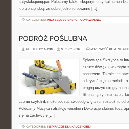
satysfakcjonujące. Polecamy także Eksperymenty kulinarne i Dan
kieruje się ideą, że dobre jedzenie powinno […]
CATEGORIES:
PRZYSZŁOŚĆ ENERGII ODNAWIALNEJ
PODRÓŻ POŚLUBNA
POSTED BY ADMIN
STY - 21 - 2026
MOŻLIWOŚĆ KOMENTOWA
Śpiewające Skrzypce to in
sztuce dźwięku, w którym 
bohaterem. To miejsce stwo
odkrywać piękno melodii, a 
pragną uczyć się gry na i
Strona łączy inspiracje z k
czemu czytelnik może poczuć swobodę w graniu niezależnie od 
Polecamy Muzyka i atrakcje weselne i Dekoracje ślubne. Idea Śp
się na zachwycie […]
CATEGORIES:
INSPIRACJE DLA NAUCZYCIELI