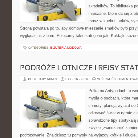
składników. To biblioteka 
mieszane, które da się zrob
masz w kuchni: soków, syro
Strona powstała po to, aby domowe mieszanie smaków było przy
wyglądał jak z baru. Polecamy takie kategorie jak: Koktajle sezon
CATEGORIES:
BIŻUTERIA MODOWA
PODRÓŻE LOTNICZE I REJSY STA
POSTED BY ADMIN
STY - 16 - 2026
MOŻLIWOŚĆ KOMENTOWA
Polka na Antypodach to wę
myślą o osobach, które marz
chmury, planują wyjazd do 
odkrywać świat w rytmie ci
sprawdzone tipy spotykają si
zwykłe „zwiedzanie” zamie
podróżowanie. Znajdziesz tu pomysły na wyjazdy krótkie i długie,