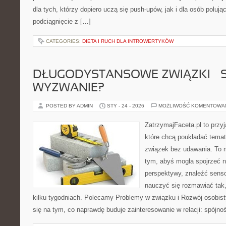
dla tych, którzy dopiero uczą się push-upów, jak i dla osób polu
podciągnięcie z […]
CATEGORIES:
DIETA I RUCH DLA INTROWERTYKÓW
DŁUGODYSTANSOWE ZWIĄZKI – 
WYZWANIE?
POSTED BY ADMIN
STY - 24 - 2026
MOŻLIWOŚĆ KOMENTOWA
ZatrzymajFaceta.pl to przyj
które chcą poukładać temat
związek bez udawania. To 
tym, abyś mogła spojrzeć n
perspektywy, znaleźć sens
nauczyć się rozmawiać tak,
kilku tygodniach. Polecamy Problemy w związku i Rozwój osobisty
się na tym, co naprawdę buduje zainteresowanie w relacji: spójnoś