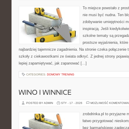
To miejsce powstało z pros
nie musi być nudna. Ten bl
zdobywanie umiejętności m
inspiracją. Jeśli kiedykolwi
szkolne tematy są przegada
prostsze wyjaśnienia, któr
najbardziej tajemnicze zagadnienia. Na stronie czeka połączenie tr
szkoły z ciekawostkami ze świata odkryć. Z jednej strony pojawiaj
lepiej zapamiętywać, jak zapanować […]
CATEGORIES:
DOMOWY TRENING
WINO I WINNICE
POSTED BY ADMIN
STY - 17 - 2026
MOŻLIWOŚĆ KOMENTOWA
zrobdrinka.pl to przyjazne 
łatwo przygotować nieskom
bez barmańskiego zaplecza