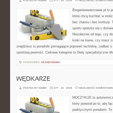
POSTED BY ADMIN
STY - 24 - 2026
MOŻLIWOŚĆ KOMENTOWA
Bieganiewwarszawie.pl to p
które chcą truchtać w stoli
bez chaosu i bez kontuzji. 
sportu spotyka się z dośw
Niezależnie od tego, czy d
kroki na trasie, czy masz 
znajdziesz tu poradniki pomagające poprawić technikię, zadbać 
sportową pewność. Ciekawe kategorie to Diety specjalistyczne dl
CATEGORIES:
SKANDYNAWIA
WĘDKARZE
POSTED BY ADMIN
STY - 24 - 2026
MOŻLIWOŚĆ KOMENTOWA
MOCZYKIJE to autonomiczny
który powstał po to, aby ł
praktycznymi poradami. To 