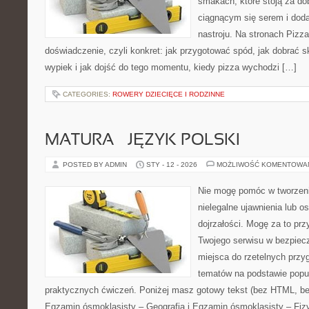
smakach, które stoją za d
ciągnącym się serem i do
nastroju. Na stronach Pizza
doświadczenie, czyli konkret: jak przygotować spód, jak dobrać sk
wypiek i jak dojść do tego momentu, kiedy pizza wychodzi […]
CATEGORIES:
ROWERY DZIECIĘCE I RODZINNE
MATURA – JĘZYK POLSKI
POSTED BY ADMIN
STY - 12 - 2026
MOŻLIWOŚĆ KOMENTOWA
Nie mogę pomóc w tworzeniu 
nielegalne ujawnienia lub 
dojrzałości. Mogę za to prz
Twojego serwisu w bezpieczn
miejsca do rzetelnych prz
tematów na podstawie popu
praktycznych ćwiczeń. Poniżej masz gotowy tekst (bez HTML, be
Egzamin ósmoklasisty – Geografia i Egzamin ósmoklasisty – Fizy