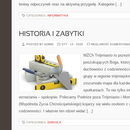
leniwy odpoczynek oraz na aktywną przygodę. Kategorie […]
CATEGORIES:
INFORMATYKA
HISTORIA I ZABYTKI
POSTED BY ADMIN
STY - 15 - 2026
MOŻLIWOŚĆ KOMENTOWA
WŻCh Trójmiasto to przest
poszukujących Boga, którzy
duchowości z codziennością
grupy w regionie trójmiejsk
zrozumiała mapa dla każdeg
spotkaniach. To nie tylko i
wzrastania – spokojnie. Polecamy Podróże poza Trójmiasto i Mo
(Wspólnota Życia Chrześcijańskiego) kojarzy się wielu osobom z
codzienności. I właśnie ten rdzeń widać […]
CATEGORIES:
ZAROSLA