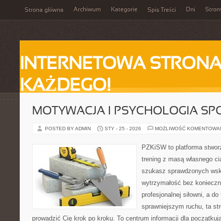
Archiwum
Kategorie
Dni
Stron
Strona główna
Spis Treści
INTERNETOWA STRONA
KAŻDEGO!
MOTYWACJA I PSYCHOLOGIA SP
POSTED BY ADMIN
STY - 25 - 2026
MOŻLIWOŚĆ KOMENTOWA
PZKiSW to platforma stworz
trening z masą własnego ciał
szukasz sprawdzonych ws
wytrzymałość bez konieczn
profesjonalnej siłowni, a d
sprawniejszym ruchu, ta str
prowadzić Cię krok po kroku. To centrum informacji dla początk