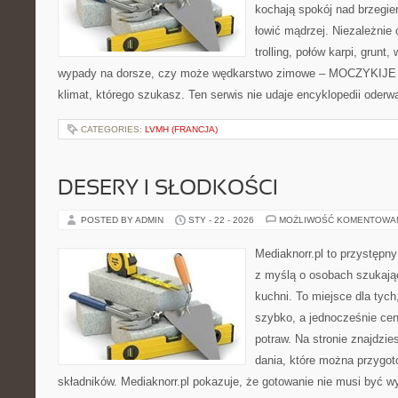
kochają spokój nad brzegie
łowić mądrzej. Niezależnie 
trolling, połów karpi, grun
wypady na dorsze, czy może wędkarstwo zimowe – MOCZYKIJE m
klimat, którego szukasz. Ten serwis nie udaje encyklopedii oderw
CATEGORIES:
LVMH (FRANCJA)
DESERY I SŁODKOŚCI
POSTED BY ADMIN
STY - 22 - 2026
MOŻLIWOŚĆ KOMENTOWA
Mediaknorr.pl to przystępny
z myślą o osobach szukają
kuchni. To miejsce dla tyc
szybko, a jednocześnie ce
potraw. Na stronie znajdzie
dania, które można przygo
składników. Mediaknorr.pl pokazuje, że gotowanie nie musi być w