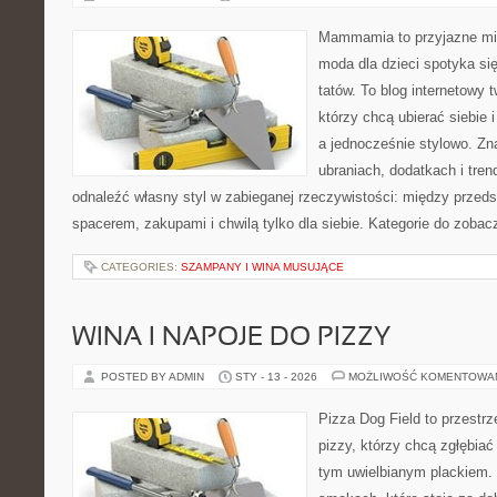
Mammamia to przyjazne mie
moda dla dzieci spotyka si
tatów. To blog internetowy 
którzy chcą ubierać siebie 
a jednocześnie stylowo. Zna
ubraniach, dodatkach i tren
odnaleźć własny styl w zabieganej rzeczywistości: między przeds
spacerem, zakupami i chwilą tylko dla siebie. Kategorie do zobac
CATEGORIES:
SZAMPANY I WINA MUSUJĄCE
WINA I NAPOJE DO PIZZY
POSTED BY ADMIN
STY - 13 - 2026
MOŻLIWOŚĆ KOMENTOWA
Pizza Dog Field to przestr
pizzy, którzy chcą zgłębiać
tym uwielbianym plackiem. T