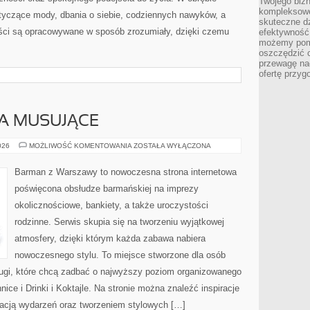
Twojego bizn
kompleksowe
otyczące mody, dbania o siebie, codziennych nawyków, a
skuteczne dz
reści są opracowywane w sposób zrozumiały, dzięki czemu
efektywność 
możemy pom
oszczędzić 
przewagę nad
ofertę przyg
A MUSUJĄCE
SZAMPANY
026
MOŻLIWOŚĆ KOMENTOWANIA
ZOSTAŁA WYŁĄCZONA
I
WINA
MUSUJĄCE
Barman z Warszawy to nowoczesna strona internetowa
poświęcona obsłudze barmańskiej na imprezy
okolicznościowe, bankiety, a także uroczystości
rodzinne. Serwis skupia się na tworzeniu wyjątkowej
atmosfery, dzięki którym każda zabawa nabiera
nowoczesnego stylu. To miejsce stworzone dla osób
ługi, które chcą zadbać o najwyższy poziom organizowanego
ice i Drinki i Koktajle. Na stronie można znaleźć inspiracje
acją wydarzeń oraz tworzeniem stylowych […]