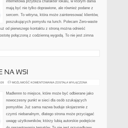
internetowa przybliża charakter lokalu, w którym dania
mają być nie tylko doprawione, ale również podane z
sercem. To witryna, która może zainteresować klientów,
poszukujących pomysłu na lunch. Polecam Zero-waste
uż od pierwszego kontaktu z stroną można odnieść
prostotę połączoną z codzienną wygodą. To nie jest zimna
E NA WSI
ŻYCIE
026
MOŻLIWOŚĆ KOMENTOWANIA
ZOSTAŁA WYŁĄCZONA
CODZIENNE
NA
WSI
Madlennn to miejsce, które może być odbierane jako
nowoczesny punkt w sieci dla osób szukających
pomysłów. Już sama nazwa buduje skojarzenie z
czymś niebanalnym, dlatego strona może przyciągać
uwagę użytkowników, którzy lubią autorskie podejście
do prezentowania tematów. To nie jest przypadkowy