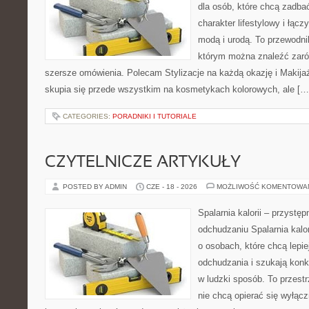
dla osób, które chcą zadbać
charakter lifestylowy i łąc
modą i urodą. To przewodn
którym można znaleźć zarówn
szersze omówienia. Polecam Stylizacje na każdą okazję i Makija
skupia się przede wszystkim na kosmetykach kolorowych, ale […
CATEGORIES:
PORADNIKI I TUTORIALE
CZYTELNICZE ARTYKUŁY
POSTED BY ADMIN
CZE - 18 - 2026
MOŻLIWOŚĆ KOMENTOWA
Spalarnia kalorii – przystę
odchudzaniu Spalarnia kalor
o osobach, które chcą lepi
odchudzania i szukają konk
w ludzki sposób. To przestr
nie chcą opierać się wyłąc