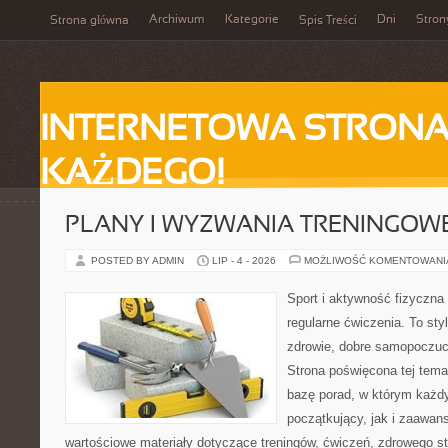
Archiwum
Kategorie
Dni
Stron
Strona główna
Spis Treści
INTERNETOWA STRONA
KAŻDEGO!
PLANY I WYZWANIA TRENINGOW
POSTED BY ADMIN
LIP - 4 - 2026
MOŻLIWOŚĆ KOMENTOWAN
Sport i aktywność fizyczna 
regularne ćwiczenia. To sty
zdrowie, dobre samopoczuci
Strona poświęcona tej tem
bazę porad, w którym każdy
początkujący, jak i zaawa
wartościowe materiały dotyczące treningów, ćwiczeń, zdrowego st