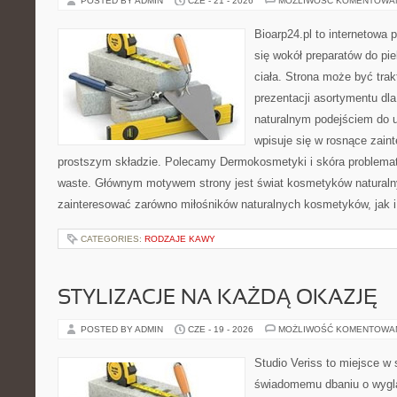
POSTED BY ADMIN
CZE - 21 - 2026
MOŻLIWOŚĆ KOMENTOWA
Bioarp24.pl to internetowa 
się wokół preparatów do pie
ciała. Strona może być tra
prezentacji asortymentu dla 
naturalnym podejściem do ur
wpisuje się w rosnące zai
prostszym składzie. Polecamy Dermokosmetyki i skóra problema
waste. Głównym motywem strony jest świat kosmetyków naturaln
zainteresować zarówno miłośników naturalnych kosmetyków, jak i 
CATEGORIES:
RODZAJE KAWY
STYLIZACJE NA KAŻDĄ OKAZJĘ
POSTED BY ADMIN
CZE - 19 - 2026
MOŻLIWOŚĆ KOMENTOWA
Studio Veriss to miejsce w
świadomemu dbaniu o wygl