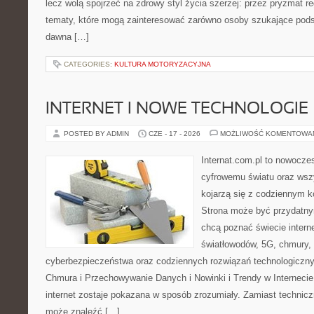
lecz wolą spojrzeć na zdrowy styl życia szerzej: przez pryzmat re
tematy, które mogą zainteresować zarówno osoby szukające podsta
dawna […]
CATEGORIES:
KULTURA MOTORYZACYJNA
INTERNET I NOWE TECHNOLOGIE
POSTED BY ADMIN
CZE - 17 - 2026
MOŻLIWOŚĆ KOMENTOWA
Internat.com.pl to nowocze
cyfrowemu światu oraz wsz
kojarzą się z codziennym 
Strona może być przydatny
chcą poznać świecie intern
światłowodów, 5G, chmury, 
cyberbezpieczeństwa oraz codziennych rozwiązań technologiczny
Chmura i Przechowywanie Danych i Nowinki i Trendy w Internecie
internet zostaje pokazana w sposób zrozumiały. Zamiast technicz
może znaleźć […]