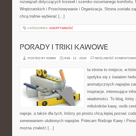
rozwiązań dotyczących krzeseł i szeroko rozumianego komfortu.
Wnętrzarskich i Przechowywanie i Organizacja. Strona została za
chcą trafnie wybierać […]
CATEGORIES:
ASERTYWNOŚĆ
PORADY I TRIKI KAWOWE
POSTED BY ADMIN
KWI - 12 - 2026
MOŻLIWOŚĆ KOMENTOWA
ta strona to miejsce, w kt
spotyka się z światem herb
aromatycznych napojów zam
inspiracje, interesujące info
wiadomości. To blog, który 
miłośników kawy, osób cen
napoje, a także dla tych, którzy po prostu chcą lepiej poznać cod
serwowaniem ulubionych napojów. Polecam Rodzaje Kawy i Porady
można znaleźć […]