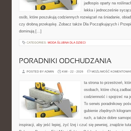
jadłospis oparty na roślinac
lekka i jednocześnie sycąca.
osób, które poszukują codziennych rozwiązań na śniadanie, obiad
czy drobną przekąskę. Zobacz także Dla Początkujących i Przepis
dominują […]
CATEGORIES:
MODA ŚLUBNA DLA DZIECI
PORADNIKI ODCHUDZANIA
POSTED BY ADMIN
KWI - 22 - 2026
MOŻLIWOŚĆ KOMENTOWA
ta strona to przestrzeń, kt
osobach, które chcą zadbać
codzienność i spojrzeć na 
To serwis poradnikowy poś
gubienie zbędnych kilogram
ruch, a także dobre samopo
inspiracji, aby jeść lepiej, żyć lżej i czuć się pewniej, znajdzie 