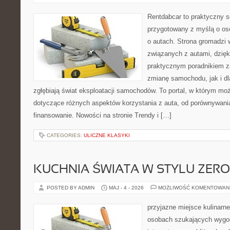
Rentdabcar to praktyczny s
przygotowany z myślą o os
o autach. Strona gromadzi
związanych z autami, dzię
praktycznym poradnikiem z
zmianę samochodu, jak i dla
zgłębiają świat eksploatacji samochodów. To portal, w którym mo
dotyczące różnych aspektów korzystania z auta, od porównywani
finansowanie. Nowości na stronie Trendy i […]
CATEGORIES:
ULICZNE KLASYKI
KUCHNIA ŚWIATA W STYLU ZER
POSTED BY ADMIN
MAJ - 4 - 2026
MOŻLIWOŚĆ KOMENTOWAN
przyjazne miejsce kulinarne 
osobach szukających wygod