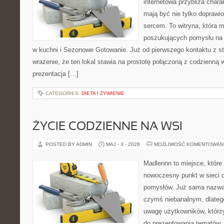
internetowa przybliża chara
mają być nie tylko doprawi
sercem. To witryna, która 
poszukujących pomysłu na 
w kuchni i Sezonowe Gotowanie. Już od pierwszego kontaktu z s
wrażenie, że ten lokal stawia na prostotę połączoną z codzienną 
prezentacja […]
CATEGORIES:
DIETA I ŻYWIENIE
ŻYCIE CODZIENNE NA WSI
POSTED BY ADMIN
MAJ - 3 - 2026
MOŻLIWOŚĆ KOMENTOWAN
Madlennn to miejsce, które
nowoczesny punkt w sieci 
pomysłów. Już sama nazwa 
czymś niebanalnym, dlateg
uwagę użytkowników, którzy
do prezentowania tematów. 