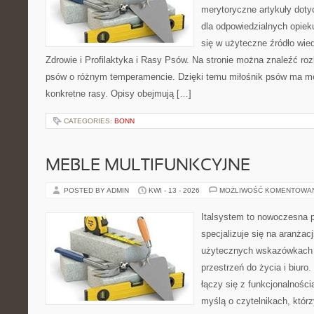
merytoryczne artykuły doty
dla odpowiedzialnych opiek
się w użyteczne źródło wied
Zdrowie i Profilaktyka i Rasy Psów. Na stronie można znaleźć ro
psów o różnym temperamencie. Dzięki temu miłośnik psów ma mo
konkretne rasy. Opisy obejmują […]
CATEGORIES:
BONN
MEBLE MULTIFUNKCYJNE
POSTED BY ADMIN
KWI - 13 - 2026
MOŻLIWOŚĆ KOMENTOWA
Italsystem to nowoczesna pl
specjalizuje się na aranżac
użytecznych wskazówkach 
przestrzeń do życia i biuro.
łączy się z funkcjonalności
myślą o czytelnikach, któr