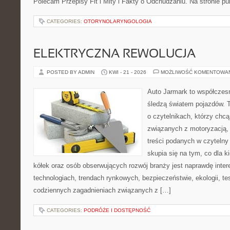
Polecam Przepisy Fit i Mity i Fakty o Odchudzaniu. Na stronie p
CATEGORIES:
OTORYNOLARYNGOLOGIA
ELEKTRYCZNA REWOLUCJA
POSTED BY ADMIN
KWI - 21 - 2026
MOŻLIWOŚĆ KOMENTOWA
Auto Jarmark to współczesn
śledzą światem pojazdów. 
o czytelnikach, którzy chc
związanych z motoryzacją, 
treści podanych w czytelny
skupia się na tym, co dla 
kółek oraz osób obserwujących rozwój branży jest naprawdę inte
technologiach, trendach rynkowych, bezpieczeństwie, ekologii, t
codziennych zagadnieniach związanych z […]
CATEGORIES:
PODRÓŻE I DOSTĘPNOŚĆ