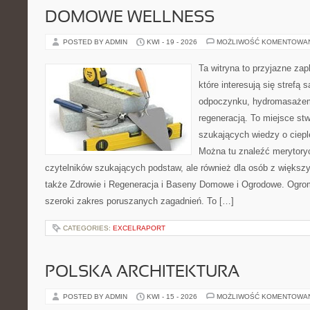
DOMOWE WELLNESS
POSTED BY ADMIN
KWI - 19 - 2026
MOŻLIWOŚĆ KOMENTOWA
Ta witryna to przyjazne zap
które interesują się strefą 
odpoczynku, hydromasażem
regeneracją. To miejsce st
szukających wiedzy o cieple
Można tu znaleźć merytoryc
czytelników szukających podstaw, ale również dla osób z więks
także Zdrowie i Regeneracja i Baseny Domowe i Ogrodowe. Ogro
szeroki zakres poruszanych zagadnień. To […]
CATEGORIES:
EXCELRAPORT
POLSKA ARCHITEKTURA
POSTED BY ADMIN
KWI - 15 - 2026
MOŻLIWOŚĆ KOMENTOWA