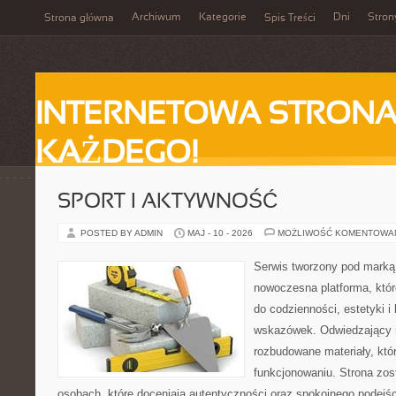
Archiwum
Kategorie
Dni
Stron
Strona główna
Spis Treści
INTERNETOWA STRONA
KAŻDEGO!
SPORT I AKTYWNOŚĆ
POSTED BY ADMIN
MAJ - 10 - 2026
MOŻLIWOŚĆ KOMENTOWA
Serwis tworzony pod marką
nowoczesna platforma, któr
do codzienności, estetyki i
wskazówek. Odwiedzający m
rozbudowane materiały, kt
funkcjonowaniu. Strona zos
osobach, które doceniają autentyczności oraz spokojnego podejśc