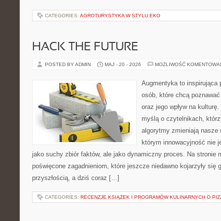
CATEGORIES:
AGROTURYSTYKA W STYLU EKO
HACK THE FUTURE
POSTED BY ADMIN
MAJ - 20 - 2026
MOŻLIWOŚĆ KOMENTOWA
Augmentyka to inspirująca p
osób, które chcą poznawać ś
oraz jego wpływ na kulturę.
myślą o czytelnikach, którzy
algorytmy zmieniają nasze 
którym innowacyjność nie j
jako suchy zbiór faktów, ale jako dynamiczny proces. Na stronie
poświęcone zagadnieniom, które jeszcze niedawno kojarzyły się g
przyszłością, a dziś coraz […]
CATEGORIES:
RECENZJE KSIĄŻEK I PROGRAMÓW KULINARNYCH O PIZ