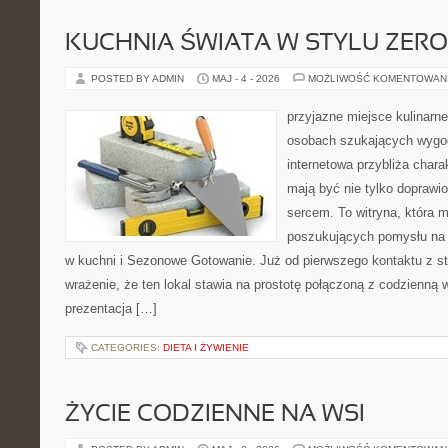
KUCHNIA ŚWIATA W STYLU ZER
POSTED BY ADMIN
MAJ - 4 - 2026
MOŻLIWOŚĆ KOMENTOWAN
przyjazne miejsce kulinarne 
osobach szukających wygod
internetowa przybliża chara
mają być nie tylko doprawi
sercem. To witryna, która 
poszukujących pomysłu na 
w kuchni i Sezonowe Gotowanie. Już od pierwszego kontaktu z s
wrażenie, że ten lokal stawia na prostotę połączoną z codzienną 
prezentacja […]
CATEGORIES:
DIETA I ŻYWIENIE
ŻYCIE CODZIENNE NA WSI