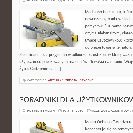
POSTED BY ADMIN
MAJ - 3 - 2026
MOŻLIWOŚĆ KOMENTOWAN
Madlennn to miejsce, które
nowoczesny punkt w sieci 
pomysłów. Już sama nazwa 
czymś niebanalnym, dlateg
uwagę użytkowników, którzy
do prezentowania tematów. 
zbiór treści, lecz przyjemna w odbiorze przestrzeń, w której ważn
użyteczność publikowanych materiałów. Nowości na stronie: Wiejsk
Życie Codzienne na […]
CATEGORIES:
ARTYKUŁY SPECJALISTYCZNE
PORADNIKI DLA UŻYTKOWNIKÓ
POSTED BY ADMIN
MAJ - 2 - 2026
MOŻLIWOŚĆ KOMENTOWAN
Marka Ochrona Twierdza to 
koncentruje się na tematy