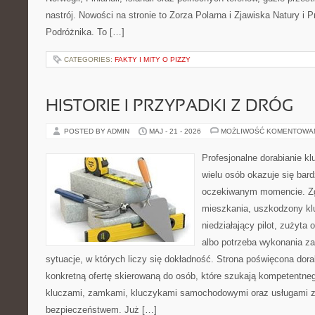
nastrój. Nowości na stronie to Zorza Polarna i Zjawiska Natury i 
Podróżnika. To […]
CATEGORIES:
FAKTY I MITY O PIZZY
HISTORIE I PRZYPADKI Z DRÓG
POSTED BY ADMIN
MAJ - 21 - 2026
MOŻLIWOŚĆ KOMENTOWA
Profesjonalne dorabianie kl
wielu osób okazuje się bar
oczekiwanym momencie. Zg
mieszkania, uszkodzony k
niedziałający pilot, zużyt
albo potrzeba wykonania z
sytuacje, w których liczy się dokładność. Strona poświęcona dora
konkretną ofertę skierowaną do osób, które szukają kompetentne
kluczami, zamkami, kluczykami samochodowymi oraz usługami 
bezpieczeństwem. Już […]