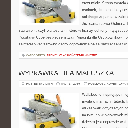
zrozumiały. Strona została
osobach, firmach i instytuc
solidnego wsparcia w zakre
Już sama nazwa Ochrona Tw
zaufaniem, czyli wartościami, które w branży ochrony mają szcz
Podstawy Cyberbezpieczeństwa i Poradniki dla Użytkowników. To
zainteresować zarówno osoby odpowiedzialne za bezpieczeństwo,
CATEGORIES:
TRENDY W WYKOŃCZENIU WNĘTRZ
WYPRAWKA DLA MALUSZKA
POSTED BY ADMIN
MAJ - 1 - 2026
MOŻLIWOŚĆ KOMENTOWAN
Wallaboo to inspirujące mie
myślą o mamach i tatach, 
wskazówek dotyczących now
na tym, co w pierwszych mi
dziecka jest naprawdę ważn