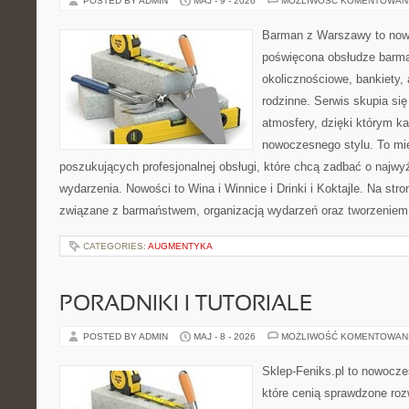
POSTED BY ADMIN
MAJ - 9 - 2026
MOŻLIWOŚĆ KOMENTOWAN
Barman z Warszawy to nowo
poświęcona obsłudze barma
okolicznościowe, bankiety, 
rodzinne. Serwis skupia się
atmosfery, dzięki którym k
nowoczesnego stylu. To mi
poszukujących profesjonalnej obsługi, które chcą zadbać o naj
wydarzenia. Nowości to Wina i Winnice i Drinki i Koktajle. Na str
związane z barmaństwem, organizacją wydarzeń oraz tworzeniem
CATEGORIES:
AUGMENTYKA
PORADNIKI I TUTORIALE
POSTED BY ADMIN
MAJ - 8 - 2026
MOŻLIWOŚĆ KOMENTOWAN
Sklep-Feniks.pl to nowocze
które cenią sprawdzone roz