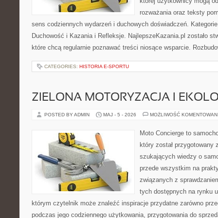
której użytkownicy mogą od
rozważania oraz teksty pom
sens codziennych wydarzeń i duchowych doświadczeń. Kategorie n
Duchowość i Kazania i Refleksje. NajlepszeKazania.pl zostało s
które chcą regularnie poznawać treści niosące wsparcie. Rozbud
CATEGORIES:
HISTORIA E-SPORTU
ZIELONA MOTORYZACJA I EKOLO
POSTED BY ADMIN
MAJ - 5 - 2026
MOŻLIWOŚĆ KOMENTOWAN
Moto Concierge to samocho
który został przygotowany 
szukających wiedzy o samo
przede wszystkim na prakt
związanych z sprawdzanie
tych dostępnych na rynku 
którym czytelnik może znaleźć inspiracje przydatne zarówno prze
podczas jego codziennego użytkowania, przygotowania do sprze