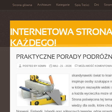
Archiwum
Kategorie
Dni
Stron
Strona główna
Spis Treści
INTERNETOWA STRONA
KAŻDEGO!
PRAKTYCZNE PORADY PODRÓŻN
POSTED BY ADMIN
MAJ - 21 - 2026
MOŻLIWOŚĆ KOMENTOWA
skandynawski świat to krain
inspiruje osoby szukające 
w którym niezwykłe widoki s
a każda wycieczka może stać
Strona poświęcona tej tema
wiedzy dla osób, które chcą
Norwegii, Finlandii, Islandii oraz północnych terenów, gdzie przes