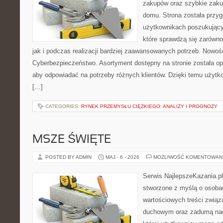
zakupów oraz szybkie zak
domu. Strona została przy
użytkownikach poszukujący
które sprawdzą się zarówn
jak i podczas realizacji bardziej zaawansowanych potrzeb. Nowoś
Cyberbezpieczeństwo. Asortyment dostępny na stronie została o
aby odpowiadać na potrzeby różnych klientów. Dzięki temu użytk
[…]
CATEGORIES:
RYNEK PRZEMYSŁU CIĘŻKIEGO: ANALIZY I PROGNOZY
MSZE ŚWIĘTE
POSTED BY ADMIN
MAJ - 6 - 2026
MOŻLIWOŚĆ KOMENTOWAN
Serwis NajlepszeKazania.p
stworzone z myślą o osobac
wartościowych treści związ
duchowym oraz zadumą nad