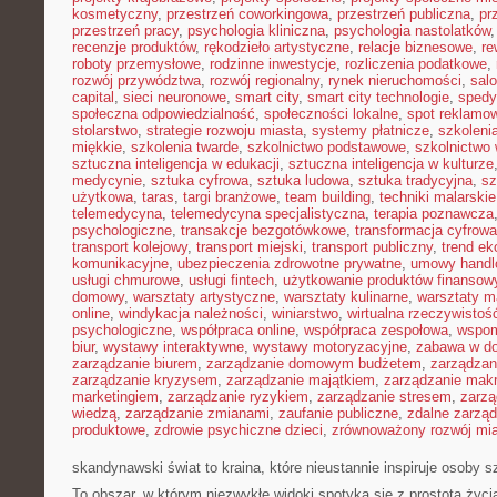
kosmetyczny
,
przestrzeń coworkingowa
,
przestrzeń publiczna
,
pr
przestrzeń pracy
,
psychologia kliniczna
,
psychologia nastolatków
recenzje produktów
,
rękodzieło artystyczne
,
relacje biznesowe
,
re
roboty przemysłowe
,
rodzinne inwestycje
,
rozliczenia podatkowe
,
rozwój przywództwa
,
rozwój regionalny
,
rynek nieruchomości
,
sal
capital
,
sieci neuronowe
,
smart city
,
smart city technologie
,
spedy
społeczna odpowiedzialność
,
społeczności lokalne
,
spot reklamo
stolarstwo
,
strategie rozwoju miasta
,
systemy płatnicze
,
szkoleni
miękkie
,
szkolenia twarde
,
szkolnictwo podstawowe
,
szkolnictwo
sztuczna inteligencja w edukacji
,
sztuczna inteligencja w kulturze
medycynie
,
sztuka cyfrowa
,
sztuka ludowa
,
sztuka tradycyjna
,
sz
użytkowa
,
taras
,
targi branżowe
,
team building
,
techniki malarskie
telemedycyna
,
telemedycyna specjalistyczna
,
terapia poznawcza
psychologiczne
,
transakcje bezgotówkowe
,
transformacja cyfrowa
transport kolejowy
,
transport miejski
,
transport publiczny
,
trend e
komunikacyjne
,
ubezpieczenia zdrowotne prywatne
,
umowy handl
usługi chmurowe
,
usługi fintech
,
użytkowanie produktów finansow
domowy
,
warsztaty artystyczne
,
warsztaty kulinarne
,
warsztaty m
online
,
windykacja należności
,
winiarstwo
,
wirtualna rzeczywistoś
psychologiczne
,
współpraca online
,
współpraca zespołowa
,
wspom
biur
,
wystawy interaktywne
,
wystawy motoryzacyjne
,
zabawa w d
zarządzanie biurem
,
zarządzanie domowym budżetem
,
zarządzan
zarządzanie kryzysem
,
zarządzanie majątkiem
,
zarządzanie mak
marketingiem
,
zarządzanie ryzykiem
,
zarządzanie stresem
,
zarzą
wiedzą
,
zarządzanie zmianami
,
zaufanie publiczne
,
zdalne zarzą
produktowe
,
zdrowie psychiczne dzieci
,
zrównoważony rozwój mi
skandynawski świat to kraina, które nieustannie inspiruje osoby 
To obszar, w którym niezwykłe widoki spotyka się z prostotą życ