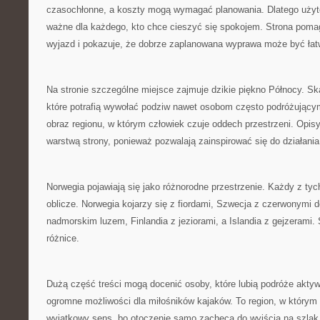
czasochłonne, a koszty mogą wymagać planowania. Dlatego użyt
ważne dla każdego, kto chce cieszyć się spokojem. Strona pomag
wyjazd i pokazuje, że dobrze zaplanowana wyprawa może być łat
Na stronie szczególne miejsce zajmuje dzikie piękno Północy. S
które potrafią wywołać podziw nawet osobom często podróżującym
obraz regionu, w którym człowiek czuje oddech przestrzeni. Opisy
warstwą strony, ponieważ pozwalają zainspirować się do działania
Norwegia pojawiają się jako różnorodne przestrzenie. Każdy z tyc
oblicze. Norwegia kojarzy się z fiordami, Szwecja z czerwonymi 
nadmorskim luzem, Finlandia z jeziorami, a Islandia z gejzerami.
różnice.
Dużą część treści mogą docenić osoby, które lubią podróże akty
ogromne możliwości dla miłośników kajaków. To region, w którym
wyjątkowy sens, bo otoczenie samo zachęca do wyjścia na szlak.