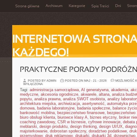
Archiwum
Kategorie
Dni
Stron
Strona główna
Spis Treści
INTERNETOWA STRONA
KAŻDEGO!
PRAKTYCZNE PORADY PODRÓŻN
POSTED BY ADMIN
POSTED ON MAJ - 21 - 2026
MOŻLIWOŚĆ 
WYŁĄCZONA
Tagi:
administracja samorządowa
,
AI generatywna
,
akademia
,
akc
medyczne
,
akcesoria ogrodnicze
,
akwarele
,
altana
,
analiza budże
popytu
,
analiza prawna
,
analiza SWOT osobista
,
analizy laborator
architektura miejska
,
archiwizacja
,
asertywność
,
automatyka prz
domowa
,
badania laboratoryjne
,
badania społeczne
,
balance życi
bankowość mobilna
,
bezpieczeństwo finansowe
,
bezpieczeństwo 
biuro obsługi klienta
,
biurowce klasy A
,
biznes etyczny
,
broker ni
coaching zawodowy
,
CSR w biznesie
,
cyfrowe innowacje
,
debata 
meblarski
,
design produktu
,
design thinking
,
design UI/UX
,
diagno
majsterkowanie
,
dobrostan społeczny
,
doradztwo podatkowe
,
dru
przemysłowy
,
druk reklamowy
,
drukarki
,
drukarki 3d
,
drzewnictwo