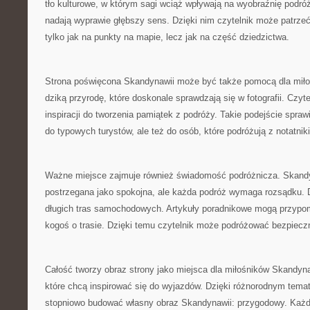
tło kulturowe, w którym sagi wciąż wpływają na wyobraźnię podróż
nadają wyprawie głębszy sens. Dzięki nim czytelnik może patrze
tylko jak na punkty na mapie, lecz jak na część dziedzictwa.
Strona poświęcona Skandynawii może być także pomocą dla miłoś
dziką przyrodę, które doskonale sprawdzają się w fotografii. Czy
inspiracji do tworzenia pamiątek z podróży. Takie podejście sprawia
do typowych turystów, ale też do osób, które podróżują z notatnik
Ważne miejsce zajmuje również świadomość podróżnicza. Skandy
postrzegana jako spokojna, ale każda podróż wymaga rozsądku. 
długich tras samochodowych. Artykuły poradnikowe mogą przypo
kogoś o trasie. Dzięki temu czytelnik może podróżować bezpieczn
Całość tworzy obraz strony jako miejsca dla miłośników Skandyna
które chcą inspirować się do wyjazdów. Dzięki różnorodnym tema
stopniowo budować własny obraz Skandynawii: przygodowy. Każdy 