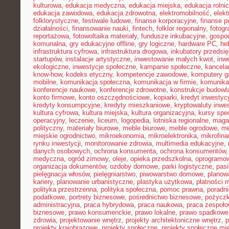
kulturowa
,
edukacja medyczna
,
edukacja miejska
,
edukacja rolni
edukacja zawodowa
,
edukacja zdrowotna
,
elektromobilność
,
elek
folklorystyczne
,
festiwale ludowe
,
finanse korporacyjne
,
finanse p
działalności
,
finansowanie nauki
,
fintech
,
folklor regionalny
,
fotogr
reportażowa
,
fotowoltaika materiały
,
fundusze inkubacyjne
,
gospod
komunalna
,
gry edukacyjne offline
,
gry logiczne
,
hardware PC
,
he
infrastruktura cyfrowa
,
infrastruktura drogowa
,
inkubatory przedsię
startupów
,
instalacje artystyczne
,
inwestowanie małych kwot
,
inw
ekologiczne
,
inwestycje społeczne
,
kampanie społeczne
,
kancela
know-how
,
kodeks etyczny
,
kompetencje zawodowe
,
komputery 
mobilne
,
komunikacja społeczna
,
komunikacja w firmie
,
komunika
konferencje naukowe
,
konferencje zdrowotne
,
konstrukcje budowl
konto firmowe
,
konto oszczędnościowe
,
kopiarki
,
kredyt inwestyc
kredyty konsumpcyjne
,
kredyty mieszkaniowe
,
kryptowaluty inwe
kultura cyfrowa
,
kultura miejska
,
kultura organizacyjna
,
kursy spec
operacyjny
,
leczenie
,
liceum
,
logopedia
,
lotniska regionalne
,
maga
polityczny
,
materiały biurowe
,
meble biurowe
,
meble ogrodowe
,
me
miejskie ogrodnictwo
,
mikroekonomia
,
mikroelektronika
,
mikrofin
rynku inwestycji
,
monitorowanie zdrowia
,
multimedia edukacyjne
,
danych osobowych
,
ochrona konsumenta
,
ochrona konsumentów
medyczna
,
ogród zimowy
,
oleje
,
opieka przedszkolna
,
oprogramow
organizacja dokumentów
,
ozdoby domowe
,
parki logistyczne
,
pas
pielęgnacja włosów
,
pielęgniarstwo
,
piwowarstwo domowe
,
planow
kariery
,
planowanie urbanistyczne
,
plastyka użytkowa
,
płatności 
polityka przestrzenna
,
polityka społeczna
,
pomoc prawna
,
poradni
podatkowe
,
portrety biznesowe
,
pośrednictwo biznesowe
,
pożycz
administracyjna
,
praca hybrydowa
,
praca naukowa
,
praca zespoło
biznesowe
,
prawo konsumenckie
,
prawo lokalne
,
prawo spadkowe
zdrowia
,
projektowanie wnętrz
,
projekty architektoniczne wnętrz
,
p
projekty krajobrazowe
,
projekty społeczne
,
projekty społeczne mie