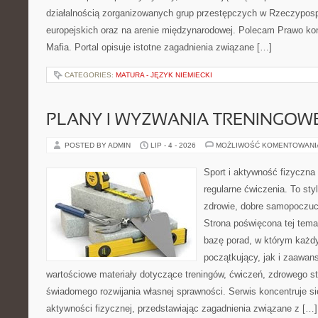
działalnością zorganizowanych grup przestępczych w Rzeczypospo
europejskich oraz na arenie międzynarodowej. Polecam Prawo kon
Mafia. Portal opisuje istotne zagadnienia związane […]
CATEGORIES:
MATURA - JĘZYK NIEMIECKI
PLANY I WYZWANIA TRENINGOW
POSTED BY ADMIN
LIP - 4 - 2026
MOŻLIWOŚĆ KOMENTOWAN
Sport i aktywność fizyczna 
regularne ćwiczenia. To sty
zdrowie, dobre samopoczuci
Strona poświęcona tej tem
bazę porad, w którym każdy
początkujący, jak i zaawa
wartościowe materiały dotyczące treningów, ćwiczeń, zdrowego st
świadomego rozwijania własnej sprawności. Serwis koncentruje s
aktywności fizycznej, przedstawiając zagadnienia związane z […]