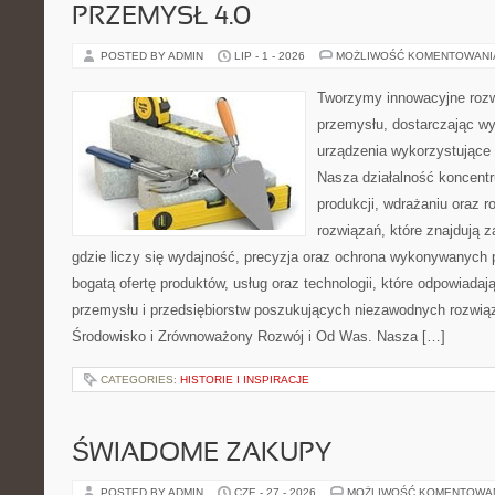
PRZEMYSŁ 4.0
POSTED BY ADMIN
LIP - 1 - 2026
MOŻLIWOŚĆ KOMENTOWAN
Tworzymy innowacyjne rozw
przemysłu, dostarczając wy
urządzenia wykorzystujące 
Nasza działalność koncentru
produkcji, wdrażaniu oraz
rozwiązań, które znajdują 
gdzie liczy się wydajność, precyzja oraz ochrona wykonywanych 
bogatą ofertę produktów, usług oraz technologii, które odpowiad
przemysłu i przedsiębiorstw poszukujących niezawodnych rozwi
Środowisko i Zrównoważony Rozwój i Od Was. Nasza […]
CATEGORIES:
HISTORIE I INSPIRACJE
ŚWIADOME ZAKUPY
POSTED BY ADMIN
CZE - 27 - 2026
MOŻLIWOŚĆ KOMENTOWA