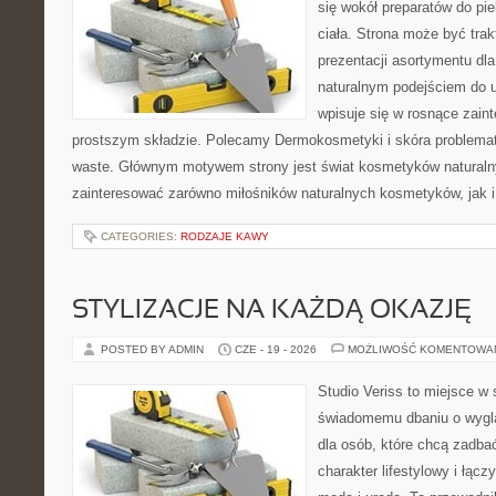
się wokół preparatów do pie
ciała. Strona może być tra
prezentacji asortymentu dla 
naturalnym podejściem do ur
wpisuje się w rosnące zai
prostszym składzie. Polecamy Dermokosmetyki i skóra problema
waste. Głównym motywem strony jest świat kosmetyków naturaln
zainteresować zarówno miłośników naturalnych kosmetyków, jak i 
CATEGORIES:
RODZAJE KAWY
STYLIZACJE NA KAŻDĄ OKAZJĘ
POSTED BY ADMIN
CZE - 19 - 2026
MOŻLIWOŚĆ KOMENTOWA
Studio Veriss to miejsce w
świadomemu dbaniu o wygl
dla osób, które chcą zadbać
charakter lifestylowy i łąc