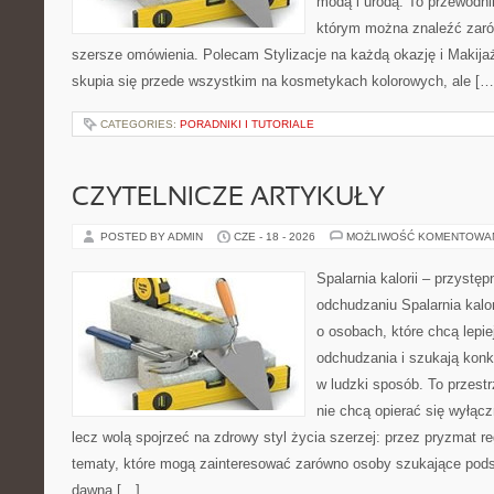
modą i urodą. To przewodn
którym można znaleźć zarówn
szersze omówienia. Polecam Stylizacje na każdą okazję i Makija
skupia się przede wszystkim na kosmetykach kolorowych, ale […
CATEGORIES:
PORADNIKI I TUTORIALE
CZYTELNICZE ARTYKUŁY
POSTED BY ADMIN
CZE - 18 - 2026
MOŻLIWOŚĆ KOMENTOWA
Spalarnia kalorii – przystę
odchudzaniu Spalarnia kalor
o osobach, które chcą lepi
odchudzania i szukają konk
w ludzki sposób. To przestr
nie chcą opierać się wyłąc
lecz wolą spojrzeć na zdrowy styl życia szerzej: przez pryzmat re
tematy, które mogą zainteresować zarówno osoby szukające podsta
dawna […]