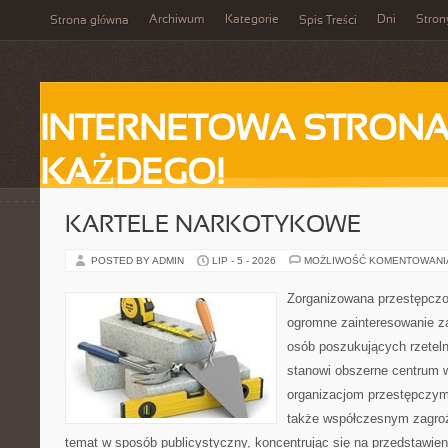
Archiwum
Kategorie
Dni
Stron
Strona główna
Spis Treści
INTERNETOWA STRONA
KAŻDEGO!
KARTELE NARKOTYKOWE
POSTED BY ADMIN
LIP - 5 - 2026
MOŻLIWOŚĆ KOMENTOWAN
Zorganizowana przestępczoś
ogromne zainteresowanie za
osób poszukujących rzeteln
stanowi obszerne centrum 
organizacjom przestępczym, i
także współczesnym zagroż
temat w sposób publicystyczny, koncentrując się na przedstawie