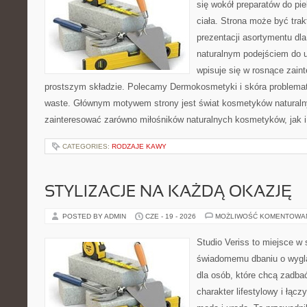
się wokół preparatów do pie
ciała. Strona może być tra
prezentacji asortymentu dla 
naturalnym podejściem do ur
wpisuje się w rosnące zai
prostszym składzie. Polecamy Dermokosmetyki i skóra problema
waste. Głównym motywem strony jest świat kosmetyków naturaln
zainteresować zarówno miłośników naturalnych kosmetyków, jak i 
CATEGORIES:
RODZAJE KAWY
STYLIZACJE NA KAŻDĄ OKAZJĘ
POSTED BY ADMIN
CZE - 19 - 2026
MOŻLIWOŚĆ KOMENTOWA
Studio Veriss to miejsce w
świadomemu dbaniu o wygl
dla osób, które chcą zadbać
charakter lifestylowy i łąc