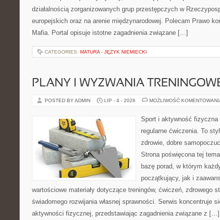
działalnością zorganizowanych grup przestępczych w Rzeczypospo
europejskich oraz na arenie międzynarodowej. Polecam Prawo kon
Mafia. Portal opisuje istotne zagadnienia związane […]
CATEGORIES:
MATURA - JĘZYK NIEMIECKI
PLANY I WYZWANIA TRENINGOW
POSTED BY ADMIN
LIP - 4 - 2026
MOŻLIWOŚĆ KOMENTOWAN
Sport i aktywność fizyczna 
regularne ćwiczenia. To sty
zdrowie, dobre samopoczuci
Strona poświęcona tej tem
bazę porad, w którym każdy
początkujący, jak i zaawa
wartościowe materiały dotyczące treningów, ćwiczeń, zdrowego st
świadomego rozwijania własnej sprawności. Serwis koncentruje s
aktywności fizycznej, przedstawiając zagadnienia związane z […]