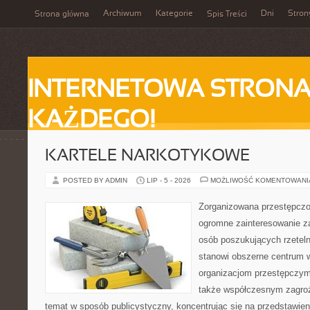
Archiwum
Kategorie
Dni
Stron
Strona główna
Spis Treści
INTERNETOWA STRONA
KAŻDEGO!
KARTELE NARKOTYKOWE
POSTED BY ADMIN
LIP - 5 - 2026
MOŻLIWOŚĆ KOMENTOWAN
Zorganizowana przestępczoś
ogromne zainteresowanie za
osób poszukujących rzeteln
stanowi obszerne centrum 
organizacjom przestępczym, i
także współczesnym zagroż
temat w sposób publicystyczny, koncentrując się na przedstawie