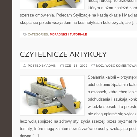
modą i urodą. To przewodn
którym można znaleźć zarówn
szersze omówienia. Polecam Stylizacje na każdą okazję i Makija
skupia się przede wszystkim na kosmetykach kolorowych, ale […
CATEGORIES:
PORADNIKI I TUTORIALE
CZYTELNICZE ARTYKUŁY
POSTED BY ADMIN
CZE - 18 - 2026
MOŻLIWOŚĆ KOMENTOWA
Spalarnia kalorii – przystę
odchudzaniu Spalarnia kalor
o osobach, które chcą lepi
odchudzania i szukają konk
w ludzki sposób. To przestr
nie chcą opierać się wyłąc
lecz wolą spojrzeć na zdrowy styl życia szerzej: przez pryzmat re
tematy, które mogą zainteresować zarówno osoby szukające podsta
dawna […]