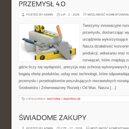
PRZEMYSŁ 4.0
POSTED BY ADMIN
LIP - 1 - 2026
MOŻLIWOŚĆ KOMENTOWAN
Tworzymy innowacyjne rozw
przemysłu, dostarczając wy
urządzenia wykorzystujące 
Nasza działalność koncentru
produkcji, wdrażaniu oraz
rozwiązań, które znajdują 
gdzie liczy się wydajność, precyzja oraz ochrona wykonywanych 
bogatą ofertę produktów, usług oraz technologii, które odpowiad
przemysłu i przedsiębiorstw poszukujących niezawodnych rozwi
Środowisko i Zrównoważony Rozwój i Od Was. Nasza […]
CATEGORIES:
HISTORIE I INSPIRACJE
ŚWIADOME ZAKUPY
POSTED BY ADMIN
CZE - 27 - 2026
MOŻLIWOŚĆ KOMENTOWA