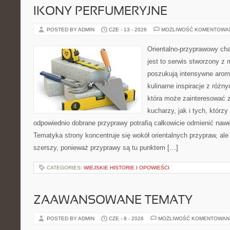
IKONY PERFUMERYJNE
POSTED BY ADMIN
CZE - 13 - 2026
MOŻLIWOŚĆ KOMENTOWA
Orientalno-przyprawowy char
jest to serwis stworzony z 
poszukują intensywne aroma
kulinarne inspiracje z różny
która może zainteresować
kucharzy, jak i tych, którz
odpowiednio dobrane przyprawy potrafią całkowicie odmienić nawe
Tematyka strony koncentruje się wokół orientalnych przypraw, ale 
szerszy, ponieważ przyprawy są tu punktem […]
CATEGORIES:
WIEJSKIE HISTORIE I OPOWIEŚCI
ZAAWANSOWANE TEMATY
POSTED BY ADMIN
CZE - 8 - 2026
MOŻLIWOŚĆ KOMENTOWAN