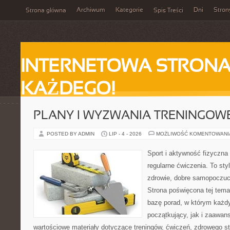
Archiwum
Kategorie
Dni
Stron
Strona główna
Spis Treści
INTERNETOWA STRONA
KAŻDEGO!
PLANY I WYZWANIA TRENINGOW
POSTED BY ADMIN
LIP - 4 - 2026
MOŻLIWOŚĆ KOMENTOWAN
Sport i aktywność fizyczna 
regularne ćwiczenia. To sty
zdrowie, dobre samopoczuci
Strona poświęcona tej tem
bazę porad, w którym każdy
początkujący, jak i zaawa
wartościowe materiały dotyczące treningów, ćwiczeń, zdrowego st