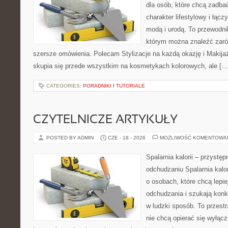
dla osób, które chcą zadbać
charakter lifestylowy i łąc
modą i urodą. To przewodn
którym można znaleźć zarówn
szersze omówienia. Polecam Stylizacje na każdą okazję i Makija
skupia się przede wszystkim na kosmetykach kolorowych, ale […
CATEGORIES:
PORADNIKI I TUTORIALE
CZYTELNICZE ARTYKUŁY
POSTED BY ADMIN
CZE - 18 - 2026
MOŻLIWOŚĆ KOMENTOWA
Spalarnia kalorii – przystę
odchudzaniu Spalarnia kalor
o osobach, które chcą lepi
odchudzania i szukają konk
w ludzki sposób. To przestr
nie chcą opierać się wyłąc