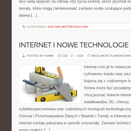
lecz wolą spojrzeć na zdrowy styl życia szerzej: przez pryzmat re
tematy, które mogą zainteresować zarówno osoby szukające podsta
dawna […]
CATEGORIES:
KULTURA MOTORYZACYJNA
INTERNET I NOWE TECHNOLOGIE
POSTED BY ADMIN
CZE - 17 - 2026
MOŻLIWOŚĆ KOMENTOWA
Internat.com.pl to nowocze
cyfrowemu światu oraz wsz
kojarzą się z codziennym 
Strona może być przydatny
chcą poznać świecie intern
światłowodów, 5G, chmury, 
cyberbezpieczeństwa oraz codziennych rozwiązań technologiczny
Chmura i Przechowywanie Danych i Nowinki i Trendy w Internecie
internet zostaje pokazana w sposób zrozumiały. Zamiast technicz
może znaleźć […]