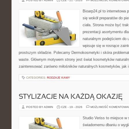
POSTED BY ADMIN
CZE - 21 - 2026
MOŻLIWOŚĆ KOMENTOWA
Bioarp24.pl to internetowa 
się wokół preparatów do pie
ciała. Strona może być tra
prezentacji asortymentu dla 
naturalnym podejściem do ur
wpisuje się w rosnące zai
prostszym składzie. Polecamy Dermokosmetyki i skóra problema
waste. Głównym motywem strony jest świat kosmetyków naturaln
zainteresować zarówno miłośników naturalnych kosmetyków, jak i 
CATEGORIES:
RODZAJE KAWY
STYLIZACJE NA KAŻDĄ OKAZJĘ
POSTED BY ADMIN
CZE - 19 - 2026
MOŻLIWOŚĆ KOMENTOWA
Studio Veriss to miejsce w
świadomemu dbaniu o wygl