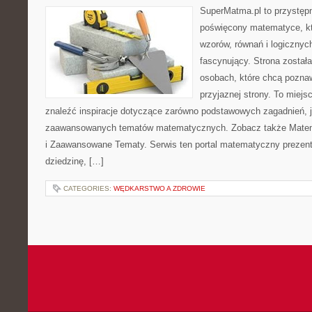
SuperMatma.pl to przystępn
poświęcony matematyce, któ
wzorów, równań i logicznyc
fascynujący. Strona został
osobach, które chcą poznaw
przyjaznej strony. To miej
znaleźć inspiracje dotyczące zarówno podstawowych zagadnień, ja
zaawansowanych tematów matematycznych. Zobacz także Mate
i Zaawansowane Tematy. Serwis ten portal matematyczny prezen
dziedzinę, […]
CATEGORIES:
WĘDKARSTWO A ZDROWIE