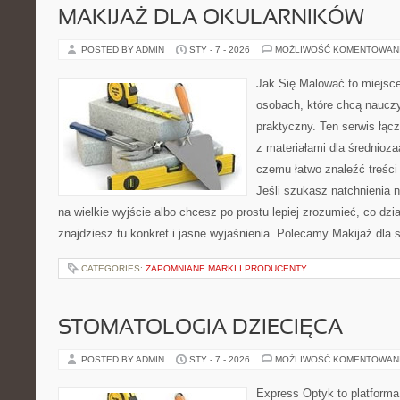
MAKIJAŻ DLA OKULARNIKÓW
POSTED BY ADMIN
STY - 7 - 2026
MOŻLIWOŚĆ KOMENTOWAN
Jak Się Malować to miejsc
osobach, które chcą naucz
praktyczny. Ten serwis łąc
z materiałami dla średnioz
czemu łatwo znaleźć treśc
Jeśli szukasz natchnienia 
na wielkie wyjście albo chcesz po prostu lepiej zrozumieć, co dzia
znajdziesz tu konkret i jasne wyjaśnienia. Polecamy Makijaż dla s
CATEGORIES:
ZAPOMNIANE MARKI I PRODUCENTY
STOMATOLOGIA DZIECIĘCA
POSTED BY ADMIN
STY - 7 - 2026
MOŻLIWOŚĆ KOMENTOWAN
Express Optyk to platforma