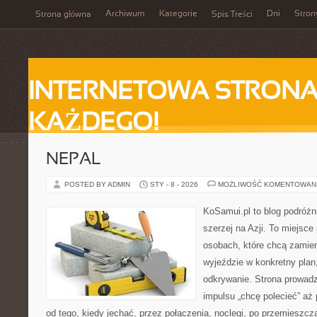
Archiwum
Kategorie
Dni
Stron
Strona główna
Spis Treści
INTERNETOWA STRONA
KAŻDEGO!
NEPAL
POSTED BY ADMIN
STY - 8 - 2026
MOŻLIWOŚĆ KOMENTOWAN
KoSamui.pl to blog podróżni
szerzej na Azji. To miejsce
osobach, które chcą zamien
wyjeździe w konkretny plan
odkrywanie. Strona prowadz
impulsu „chcę polecieć” aż
od tego, kiedy jechać, przez połączenia, noclegi, po przemieszcza