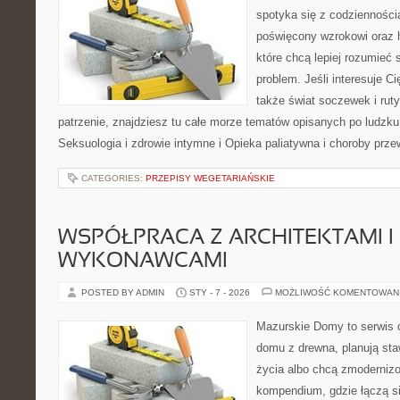
spotyka się z codzienności
poświęcony wzrokowi oraz h
które chcą lepiej rozumieć 
problem. Jeśli interesuje Ci
także świat soczewek i rut
patrzenie, znajdziesz tu całe morze tematów opisanych po ludzku
Seksuologia i zdrowie intymne i Opieka paliatywna i choroby prze
CATEGORIES:
PRZEPISY WEGETARIAŃSKIE
WSPÓŁPRACA Z ARCHITEKTAMI I
WYKONAWCAMI
POSTED BY ADMIN
STY - 7 - 2026
MOŻLIWOŚĆ KOMENTOWAN
Mazurskie Domy to serwis d
domu z drewna, planują sta
życia albo chcą zmodernizo
kompendium, gdzie łączą si