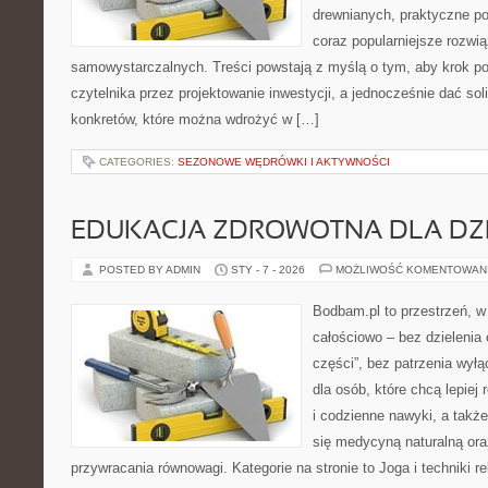
drewnianych, praktyczne p
coraz popularniejsze rozwi
samowystarczalnych. Treści powstają z myślą o tym, aby krok p
czytelnika przez projektowanie inwestycji, a jednocześnie dać sol
konkretów, które można wdrożyć w […]
CATEGORIES:
SEZONOWE WĘDRÓWKI I AKTYWNOŚCI
EDUKACJA ZDROWOTNA DLA DZI
POSTED BY ADMIN
STY - 7 - 2026
MOŻLIWOŚĆ KOMENTOWAN
Bodbam.pl to przestrzeń, w 
całościowo – bez dzielenia 
części”, bez patrzenia wyłą
dla osób, które chcą lepiej
i codzienne nawyki, a także 
się medycyną naturalną or
przywracania równowagi. Kategorie na stronie to Joga i techniki 