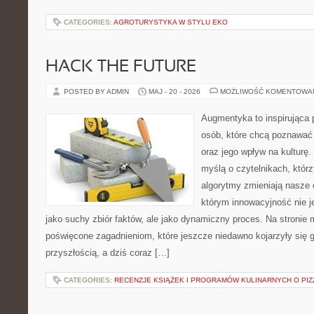
CATEGORIES:
AGROTURYSTYKA W STYLU EKO
HACK THE FUTURE
POSTED BY ADMIN
MAJ - 20 - 2026
MOŻLIWOŚĆ KOMENTOWA
Augmentyka to inspirująca p
osób, które chcą poznawać ś
oraz jego wpływ na kulturę.
myślą o czytelnikach, którzy
algorytmy zmieniają nasze 
którym innowacyjność nie j
jako suchy zbiór faktów, ale jako dynamiczny proces. Na stronie
poświęcone zagadnieniom, które jeszcze niedawno kojarzyły się g
przyszłością, a dziś coraz […]
CATEGORIES:
RECENZJE KSIĄŻEK I PROGRAMÓW KULINARNYCH O PIZ