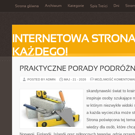
Archiwum
Kategorie
Dni
Stron
Strona główna
Spis Treści
INTERNETOWA STRONA
KAŻDEGO!
PRAKTYCZNE PORADY PODRÓŻN
POSTED BY ADMIN
MAJ - 21 - 2026
MOŻLIWOŚĆ KOMENTOWA
skandynawski świat to krain
inspiruje osoby szukające 
w którym niezwykłe widoki s
a każda wycieczka może stać
Strona poświęcona tej tema
wiedzy dla osób, które chcą
Norwegii, Finlandii, Islandii oraz północnych terenów, gdzie przes