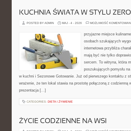
KUCHNIA ŚWIATA W STYLU ZER
POSTED BY ADMIN
MAJ - 4 - 2026
MOŻLIWOŚĆ KOMENTOWAN
przyjazne miejsce kulinarne 
osobach szukających wygod
internetowa przybliża chara
mają być nie tylko doprawi
sercem. To witryna, która 
poszukujących pomysłu na 
w kuchni i Sezonowe Gotowanie. Już od pierwszego kontaktu z s
wrażenie, że ten lokal stawia na prostotę połączoną z codzienną 
prezentacja […]
CATEGORIES:
DIETA I ŻYWIENIE
ŻYCIE CODZIENNE NA WSI