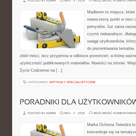
POSTED BY ADMIN
MAJ - 3 - 2026
MOŻLIWOŚĆ KOMENTOWAN
Madlennn to miejsce, które
nowoczesny punkt w sieci 
pomysłów. Już sama nazwa 
czymś niebanalnym, dlateg
uwagę użytkowników, którzy
do prezentowania tematów. 
zbiór treści, lecz przyjemna w odbiorze przestrzeń, w której ważn
użyteczność publikowanych materiałów. Nowości na stronie: Wiejsk
Życie Codzienne na […]
CATEGORIES:
ARTYKUŁY SPECJALISTYCZNE
PORADNIKI DLA UŻYTKOWNIKÓ
POSTED BY ADMIN
MAJ - 2 - 2026
MOŻLIWOŚĆ KOMENTOWAN
Marka Ochrona Twierdza to 
koncentruje się na tematy