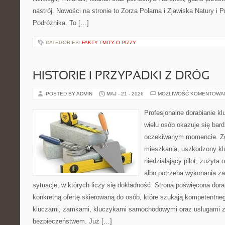
nastrój. Nowości na stronie to Zorza Polarna i Zjawiska Natury i 
Podróżnika. To […]
CATEGORIES:
FAKTY I MITY O PIZZY
HISTORIE I PRZYPADKI Z DRÓG
POSTED BY ADMIN
MAJ - 21 - 2026
MOŻLIWOŚĆ KOMENTOWA
Profesjonalne dorabianie kl
wielu osób okazuje się bar
oczekiwanym momencie. Zg
mieszkania, uszkodzony k
niedziałający pilot, zużyt
albo potrzeba wykonania z
sytuacje, w których liczy się dokładność. Strona poświęcona dora
konkretną ofertę skierowaną do osób, które szukają kompetentne
kluczami, zamkami, kluczykami samochodowymi oraz usługami 
bezpieczeństwem. Już […]