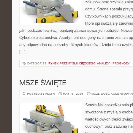
zakupów oraz szybkie zak
domu. Strona została przy
użytkownikach poszukujący
które sprawdzą się zarówn
jak i podczas realizacji bardziej zaawansowanych potrzeb. Nowoś
Cyberbezpieczeństwo. Asortyment dostępny na stronie została o
aby odpowiadać na potrzeby różnych klientów. Dzięki temu użytk
[…]
CATEGORIES:
RYNEK PRZEMYSŁU CIĘŻKIEGO: ANALIZY I PROGNOZY
MSZE ŚWIĘTE
POSTED BY ADMIN
MAJ - 6 - 2026
MOŻLIWOŚĆ KOMENTOWAN
Serwis NajlepszeKazania.p
stworzone z myślą o osobac
wartościowych treści związ
duchowym oraz zadumą nad