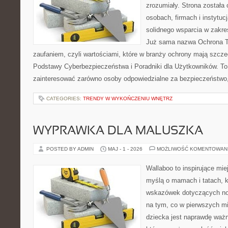
zrozumiały. Strona została
osobach, firmach i instytuc
solidnego wsparcia w zakre
Już sama nazwa Ochrona Tw
zaufaniem, czyli wartościami, które w branży ochrony mają szcz
Podstawy Cyberbezpieczeństwa i Poradniki dla Użytkowników. To
zainteresować zarówno osoby odpowiedzialne za bezpieczeństwo,
CATEGORIES:
TRENDY W WYKOŃCZENIU WNĘTRZ
WYPRAWKA DLA MALUSZKA
POSTED BY ADMIN
MAJ - 1 - 2026
MOŻLIWOŚĆ KOMENTOWAN
Wallaboo to inspirujące mie
myślą o mamach i tatach, 
wskazówek dotyczących now
na tym, co w pierwszych mi
dziecka jest naprawdę ważn