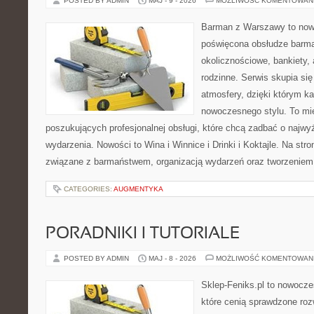
POSTED BY ADMIN
MAJ - 9 - 2026
MOŻLIWOŚĆ KOMENTOWAN
Barman z Warszawy to nowo
poświęcona obsłudze barma
okolicznościowe, bankiety, 
rodzinne. Serwis skupia się
atmosfery, dzięki którym k
nowoczesnego stylu. To mi
poszukujących profesjonalnej obsługi, które chcą zadbać o naj
wydarzenia. Nowości to Wina i Winnice i Drinki i Koktajle. Na str
związane z barmaństwem, organizacją wydarzeń oraz tworzeniem
CATEGORIES:
AUGMENTYKA
PORADNIKI I TUTORIALE
POSTED BY ADMIN
MAJ - 8 - 2026
MOŻLIWOŚĆ KOMENTOWAN
Sklep-Feniks.pl to nowocze
które cenią sprawdzone roz