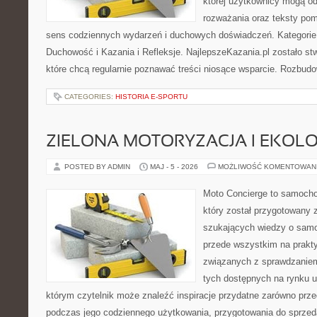
której użytkownicy mogą od
rozważania oraz teksty pom
sens codziennych wydarzeń i duchowych doświadczeń. Kategorie n
Duchowość i Kazania i Refleksje. NajlepszeKazania.pl zostało s
które chcą regularnie poznawać treści niosące wsparcie. Rozbud
CATEGORIES:
HISTORIA E-SPORTU
ZIELONA MOTORYZACJA I EKOLO
POSTED BY ADMIN
MAJ - 5 - 2026
MOŻLIWOŚĆ KOMENTOWAN
Moto Concierge to samocho
który został przygotowany 
szukających wiedzy o samo
przede wszystkim na prakt
związanych z sprawdzanie
tych dostępnych na rynku 
którym czytelnik może znaleźć inspiracje przydatne zarówno prze
podczas jego codziennego użytkowania, przygotowania do sprze